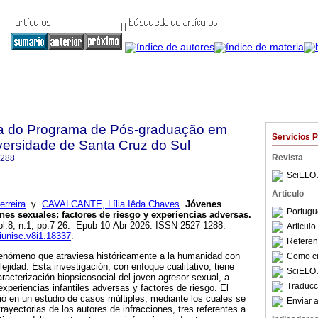
sta do Programa de Pós-graduação em
Servicios 
versidade de Santa Cruz do Sul
Revista
1288
SciELO 
Articulo
rreira
y
CAVALCANTE, Lília Iêda Chaves
.
Jóvenes
Portugu
nes sexuales: factores de riesgo y experiencias adversas.
vol.8, n.1, pp.7-26. Epub 10-Abr-2026. ISSN 2527-1288.
Articul
siunisc.v8i1.18337
.
Referenc
fenómeno que atraviesa históricamente a la humanidad con
Como cit
ejidad. Esta investigación, con enfoque cualitativo, tiene
SciELO 
aracterización biopsicosocial del joven agresor sexual, a
Traducc
 experiencias infantiles adversas y factores de riesgo. El
ió en un estudio de casos múltiples, mediante los cuales se
Enviar a
ayectorias de los autores de infracciones, tres referentes a