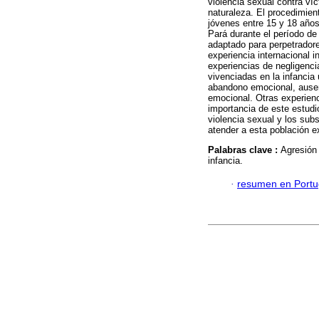
violencia sexual contra víc
naturaleza. El procedimient
jóvenes entre 15 y 18 año
Pará durante el período de
adaptado para perpetradore
experiencia internacional i
experiencias de negligenci
vivenciadas en la infancia
abandono emocional, ausen
emocional. Otras experienc
importancia de este estudi
violencia sexual y los subs
atender a esta población ex
Palabras clave :
Agresión 
infancia.
·
resumen en Port