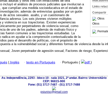
Indicadore
timas adultas y otros tres con infracciones de otra
o incluyó el análisis de procesos judiciales que involucran a
Links rela
s, que cumplían una medida socioeducativa en el estado de
 investigación, además de entrevistas guiadas por un guión
Compartir
s de actos sexuales. asalto, y un cuestionario de
Otros
nfancia adversa. Los seis jóvenes vivieron múltiples
a y violencia en sus trayectorias. Existen experiencias
Otros
 únicamente por perpetradores de violencia sexual, como
cia de uno de los padres, además de maltrato físico y
Permali
ias fueron comunes a las trayectorias estudiadas. La
o radica en ayudar a la comprensión contextualizada de la
idios para el desarrollo de políticas, con el propósito de
puesta a la vulnerabilidad social y diferentes formas de violencia desde la in
sexual; Joven perpetrador de agresión sexual; Factores de riesgo; Experienc
ugués
|
Inglés
·
texto en Portugués
·
Portugués (
pdf
)
Av. Independência, 2293 - bloco 10 - sala 1021, 2º andar. Bairro: Universitário
CEP: 96815-900
Fone: (51) 3717-7487 - (51) 3717-7488
psiunisc@gmail.com