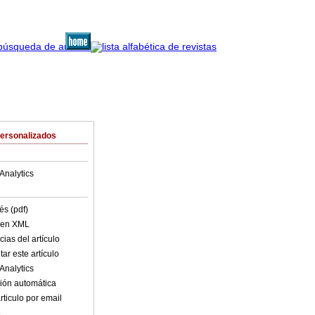
Personalizados
Analytics
és (pdf)
o en XML
ias del artículo
ar este artículo
Analytics
ión automática
rticulo por email