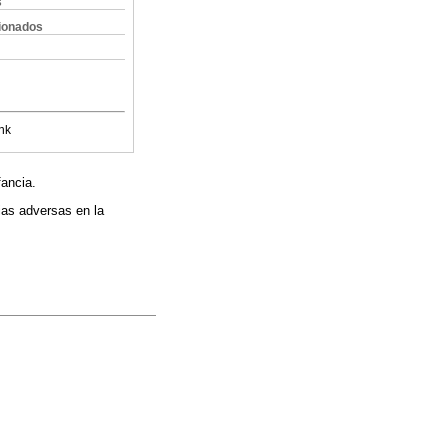
s
cionados
nk
fancia.
ias adversas en la