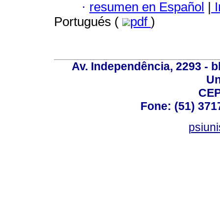
·
resumen en Español
|
I
Portugués (
pdf
)
Av. Independência, 2293 - bl
Un
CEP
Fone: (51) 371
psiun