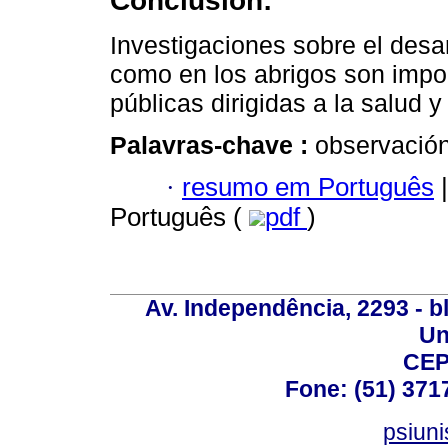
Conclusión:
Investigaciones sobre el desarr
como en los abrigos son impor
públicas dirigidas a la salud y
Palavras-chave :
observación
·
resumo em Português
|
Português (
pdf
)
Av. Independência, 2293 - bl
Un
CEP
Fone: (51) 371
psiun