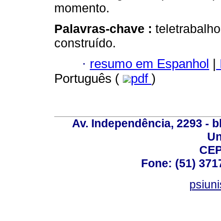
momento.
Palavras-chave :
teletrabalh
construído.
·
resumo em Espanhol
|
Português (
pdf
)
Av. Independência, 2293 - bl
Un
CEP
Fone: (51) 371
psiun