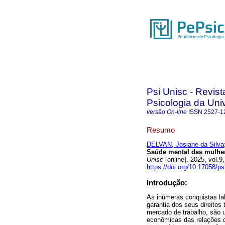
Psi Unisc - Revi
Psicologia da Uni
versão On-line
ISSN
2527-1
Resumo
DELVAN, Josiane da Silva
Saúde mental das mulhere
Unisc
[online]. 2025, vol
https://doi.org/10.17058/p
Introdução:
As inúmeras conquistas la
garantia dos seus direitos
mercado de trabalho, são u
econômicas das relações d