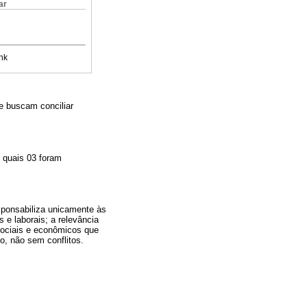
ar
nk
ue buscam conciliar
 quais 03 foram
sponsabiliza unicamente às
e laborais; a relevância
sociais e econômicos que
o, não sem conflitos.