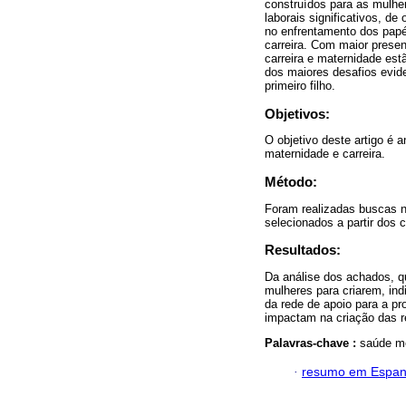
construídos para as mulhe
laborais significativos, d
no enfrentamento dos papéi
carreira. Com maior presen
carreira e maternidade es
dos maiores desafios evid
primeiro filho.
Objetivos:
O objetivo deste artigo é 
maternidade e carreira.
Método:
Foram realizadas buscas 
selecionados a partir dos c
Resultados:
Da análise dos achados, q
mulheres para criarem, in
da rede de apoio para a p
impactam na criação das re
Palavras-chave :
saúde me
·
resumo em Espan