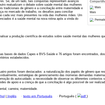
res. Se, de um lado, tais conquistas representam avanços
Compartilh
e outro reatualizam o debate sobre saúde mental das mulheres
Mais
s tradicionais de gênero e a conciliação entre maternidade e
ça no mercado de trabalho, os desafios para conciliar
Mais
tão cada vez mais presentes na vida das mulheres mães. Um
enciados é a saúde mental na nova rotina após a vinda do
Permali
analisar a produção científica de estudos sobre saúde mental das mulheres q
nas bases de dados Capes e BVS-Saúde e 76 artigos foram encontrados, dos
ritérios estabelecidos.
uatro pontos foram destacados: a naturalização dos papéis de gênero que re
dividualmente, estratégias de gerenciamento das inúmeras demandas maternas 
romoção do autocuidado; a necessidade de observar os diferentes contextos 
des de apoio e a crença de que a conciliação é algo possível de ser realizad
ntal; carreira; maternidade.
hol
|
Inglês
·
texto em Português
·
Português (
pdf
)