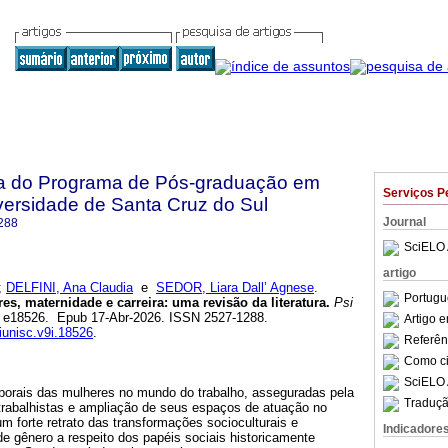
sta do Programa de Pós-graduação em
Serviços P
versidade de Santa Cruz do Sul
Journal
288
SciELO 
artigo
;
DELFINI, Ana Claudia
e
SEDOR, Liara Dall’ Agnese
.
Portugu
s, maternidade e carreira: uma revisão da literatura.
Psi
.9, e18526. Epub 17-Abr-2026. ISSN 2527-1288.
Artigo 
siunisc.v9i.18526
.
Referên
Como cit
SciELO 
borais das mulheres no mundo do trabalho, asseguradas pela
Traduçã
 trabalhistas e ampliação de seus espaços de atuação no
m forte retrato das transformações socioculturais e
Indicadore
e gênero a respeito dos papéis sociais historicamente