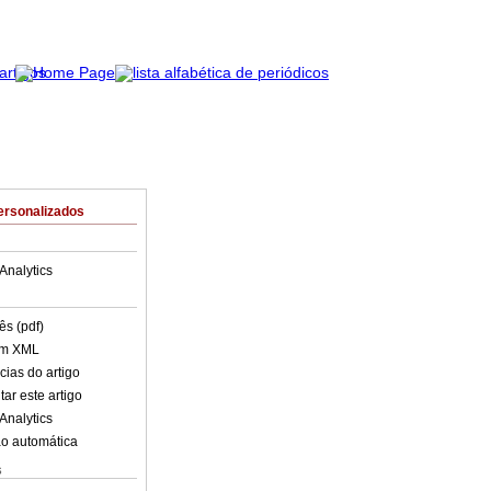
ersonalizados
Analytics
ês (pdf)
em XML
cias do artigo
ar este artigo
Analytics
o automática
s