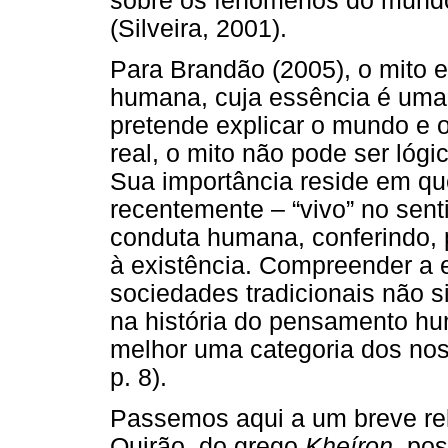
sobre os fenômenos do mundo
(Silveira, 2001).
Para Brandão (2005), o mito 
humana, cuja essência é uma 
pretende explicar o mundo e 
real, o mito não pode ser lógico
Sua importância reside em que: 
recentemente – “vivo” no sen
conduta humana, conferindo, p
à existência. Compreender a e
sociedades tradicionais não s
na história do pensamento 
melhor uma categoria dos nos
p. 8).
Passemos aqui a um breve rel
Quirão, do grego
Kheíron
, po