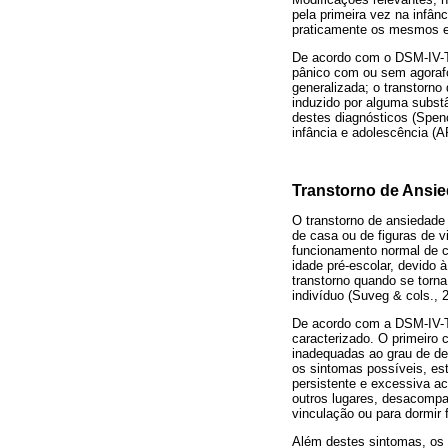
pela primeira vez na infân
praticamente os mesmos e
De acordo com o DSM-IV-TR
pânico com ou sem agorafob
generalizada; o transtorno
induzido por alguma subst
destes diagnósticos (Spen
infância e adolescência (A
Transtorno de Ansi
O transtorno de ansiedade
de casa ou de figuras de 
funcionamento normal de 
idade pré-escolar, devido
transtorno quando se torna
indivíduo (Suveg & cols., 
De acordo com a DSM-IV-TR
caracterizado. O primeiro 
inadequadas ao grau de de
os sintomas possíveis, est
persistente e excessiva ace
outros lugares, desacompa
vinculação ou para dormir
Além destes sintomas, os p