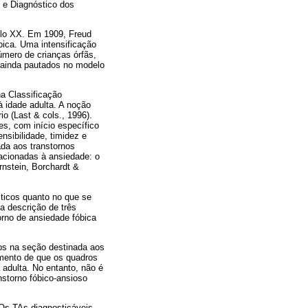
 e Diagnóstico dos
ulo XX. Em 1909, Freud
ica. Uma intensificação
úmero de crianças órfãs,
 ainda pautados no modelo
na Classificação
à idade adulta. A noção
o (Last & cols., 1996).
s, com início específico
ensibilidade, timidez e
da aos transtornos
lacionadas à ansiedade: o
rnstein, Borchardt &
ticos quanto no que se
a descrição de três
orno de ansiedade fóbica
tos na seção destinada aos
imento de que os quadros
adulta. No entanto, não é
nstorno fóbico-ansioso
Os TAs diagnosticáveis