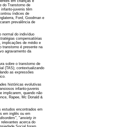
lentes em crianças e
e do Transtorno de
infanto-juvenis têm
controu índices de
nglaterra, Ford, Goodman e
icaram prevalência de
 normal do indivíduo
stratégias compensatórias
 , implicações de médio e
o transtorno é presente na
sivo agravamento da
ura sobre o transtorno de
ial (TAS); contextualizando
ordando as expressões
ico.
ades históricas evolutivas
ansiosos infanto-juvenis
 e implicarem, quando não
pence, Rapee, Mc Donald &
dos estudos encontrados em
s em inglês ou em
 disorders"
, "
anxiety in
 relevantes acerca do
nsiedade Social foram