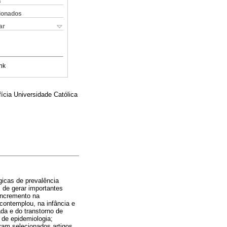
s
cionados
ar
nk
ícia Universidade Católica
gicas de prevalência
 de gerar importantes
incremento na
 contemplou, na infância e
da e do transtorno de
 de epidemiologia;
ram selecionados artigos