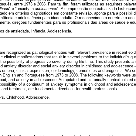
tuguês, entre 1973 e 2008. Para tal fim, foram utilizadas as seguintes palavr
dhood
" e "anxiety in
adolescence
". A compreensão contextualizada historica
tado em critérios diagnósticos em constante revisão, aponta para a possibil
 infância e adolescência para idade adulta. O reconhecimento correto e o ad
lmente, direções fundamentais para os profissionais das áreas de saúde e ed
os de ansiedade, Infância, Adolescência.
are recognized as pathological entities with relevant prevalence in recent epi
 clinical manifestations that result in several problems to the individual’s qua
the possibility of progressive severity during life time. This study presents a
ed anxiety disorder and social anxiety disorder in childhood and adolescence –
ic criteria, clinical expression, epidemiology, comorbities and prognosis. W
n English and Portuguese from 1973 to 2008. The following keywords were use
dhood, and anxiety in adolescence. An updated and historically contextualized
e possibility of a continuum of anxiety symptoms in childhood and adolescence
 and treatment, are fundamental directions for health professionals.
ers, Childhood, Adolescence.