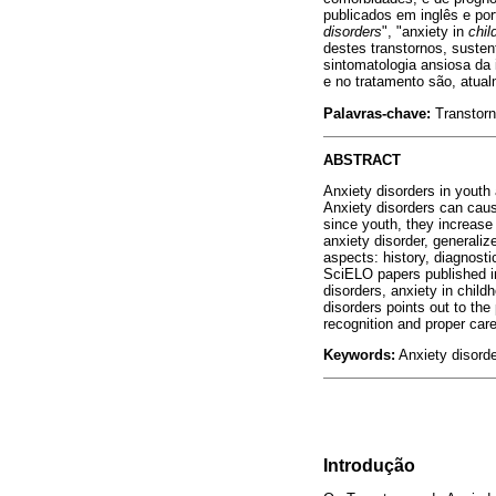
publicados em inglês e por
disorders
", "anxiety in
chil
destes transtornos, susten
sintomatologia ansiosa da
e no tratamento são, atua
Palavras-chave:
Transtorn
ABSTRACT
Anxiety disorders in youth 
Anxiety disorders can cause
since youth, they increase 
anxiety disorder, generaliz
aspects: history, diagnost
SciELO papers published i
disorders, anxiety in chil
disorders points out to th
recognition and proper care
Keywords:
Anxiety disord
Introdução