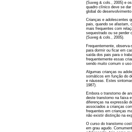
(Suveg & cols., 2005) e o
quadro clínico deve se dar
global do desenvolvimento 
Crianças e adolescentes q
pais, quando se afastam, 
mais frequentes com relaçã
sequestrado ou se perder 
(Suveg & cols., 2005).
Frequentemente, observa-s
para dormir ou ficar em c
saída dos pais para o trab
frequentemente essas cria
sendo muito comum o uso d
Algumas crianças ou adol
somáticos em função do de
e náuseas. Estes sintomas
1987).
Embora o transtorno de an
deste transtorno na faixa 
diferenças na expressão d
associados a crianças com 
frequentes em crianças ma
não existir distinção na 
O curso do transtorno cos
em grau agudo. Comumente