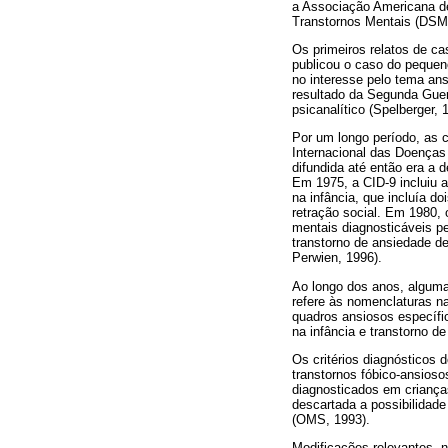
a Associação Americana de
Transtornos Mentais (DSM)
Os primeiros relatos de c
publicou o caso do pequen
no interesse pelo tema ans
resultado da Segunda Guer
psicanalítico (Spelberger, 
Por um longo período, as c
Internacional das Doenças 
difundida até então era a 
Em 1975, a CID-9 incluiu 
na infância, que incluía do
retração social. Em 1980,
mentais diagnosticáveis pe
transtorno de ansiedade de
Perwien, 1996).
Ao longo dos anos, alguma
refere às nomenclaturas n
quadros ansiosos específic
na infância e transtorno de
Os critérios diagnósticos 
transtornos fóbico-ansios
diagnosticados em criança
descartada a possibilidade
(OMS, 1993).
Modificações relevantes, 