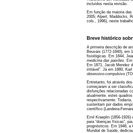
incluídos nesta revisão.
Em função da maioria das 
2005; Alpert, Maddocks, R
cols., 1996), neste trabal
Breve histórico sobr
A primeira descrição de a
Beuvais (1772-1840), em 
fisiológicas. Em 1844, Je
medicina das paixões.
Em 1
Em 1871, Jacob Mendez da 
irritável”. Já em 1880, Ka
obsessivo-compulsivo (TO
Entretanto, foi através do
começaram a ser classific
disfunções relacionadas c
atualmente, estes quadros
respectivamente. Todavia,
sustentam por dados empír
científico (Landeira-Ferna
Emil Kraeplin (1856-1926) 
para “doenças físicas”, pa
prognósticos. Em 1948, a 
Mundial de Saúde, dedicou 