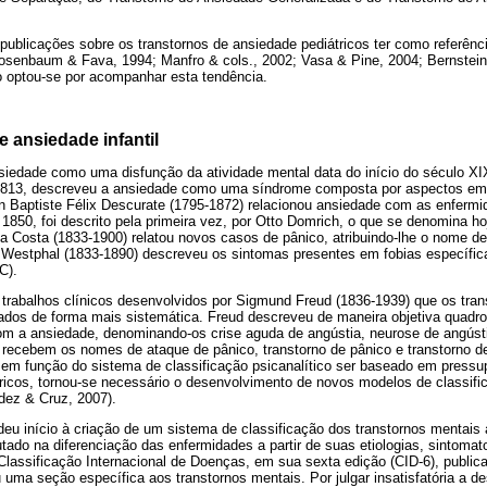
publicações sobre os transtornos de ansiedade pediátricos ter como referên
osenbaum & Fava, 1994; Manfro & cols., 2002; Vasa & Pine, 2004; Bernstein 
ho optou-se por acompanhar esta tendência.
e ansiedade infantil
nsiedade como uma disfunção da atividade mental data do início do século XI
1813, descreveu a ansiedade como uma síndrome composta por aspectos emo
an Baptiste Félix Descurate (1795-1872) relacionou ansiedade com as enferm
850, foi descrito pela primeira vez, por Otto Domrich, o que se denomina hoj
Costa (1833-1900) relatou novos casos de pânico, atribuindo-lhe o nome d
rl Westphal (1833-1890) descreveu os sintomas presentes em fobias específic
C).
s trabalhos clínicos desenvolvidos por Sigmund Freud (1836-1939) que os tra
ados de forma mais sistemática. Freud descreveu de maneira objetiva quadr
om a ansiedade, denominando-os crise aguda de angústia, neurose de angústi
 recebem os nomes de ataque de pânico, transtorno de pânico e transtorno d
 em função do sistema de classificação psicanalítico ser baseado em pressu
icos, tornou-se necessário o desenvolvimento de novos modelos de classif
ndez & Cruz, 2007).
deu início à criação de um sistema de classificação dos transtornos mentais 
utado na diferenciação das enfermidades a partir de suas etiologias, sintomat
Classificação Internacional de Doenças, em sua sexta edição (CID-6), public
uma seção específica aos transtornos mentais. Por julgar insatisfatória a d