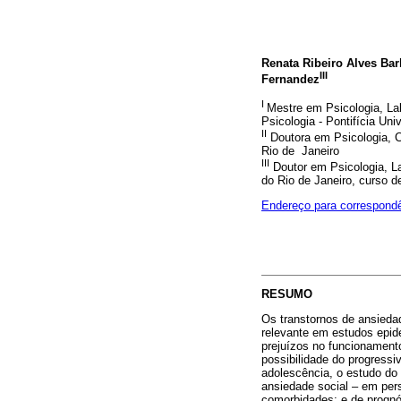
Renata Ribeiro Alves Ba
III
Fernandez
I
Mestre em Psicologia, La
Psicologia - Pontifícia Uni
II
Doutora em Psicologia, Ce
Rio de Janeiro
III
Doutor em Psicologia, La
do Rio de Janeiro, curso d
Endereço para correspond
RESUMO
Os transtornos de ansieda
relevante em estudos epid
prejuízos no funcionament
possibilidade do progressi
adolescência, o estudo do 
ansiedade social – em pers
comorbidades; e de prognó