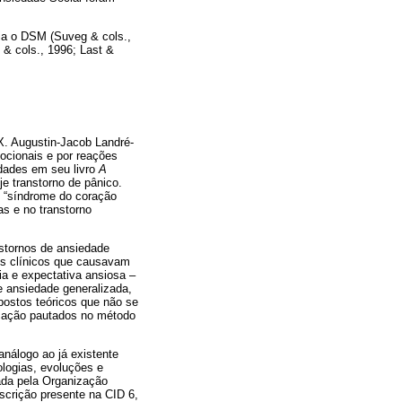
cia o DSM (Suveg & cols.,
& cols., 1996; Last &
X. Augustin-Jacob Landré-
cionais e por reações
idades em seu livro
A
e transtorno de pânico.
e “síndrome do coração
as e no transtorno
nstornos de ansiedade
os clínicos que causavam
a e expectativa ansiosa –
e ansiedade generalizada,
postos teóricos que não se
icação pautados no método
análogo ao já existente
ologias, evoluções e
ada pela Organização
escrição presente na CID 6,