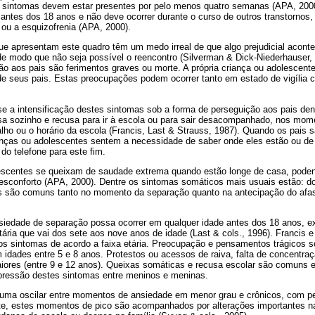
s sintomas devem estar presentes por pelo menos quatro semanas (APA, 2000)
 antes dos 18 anos e não deve ocorrer durante o curso de outros transtornos,
ou a esquizofrenia (APA, 2000).
ue apresentam este quadro têm um medo irreal de que algo prejudicial acon
de modo que não seja possível o reencontro (Silverman & Dick-Niederhauser,
o aos pais são ferimentos graves ou morte. A própria criança ou adolescent
de seus pais. Estas preocupações podem ocorrer tanto em estado de vigília 
e a intensificação destes sintomas sob a forma de perseguição aos pais dent
asa sozinho e recusa para ir à escola ou para sair desacompanhado, nos mo
alho ou o horário da escola (Francis, Last & Strauss, 1987). Quando os pais
nças ou adolescentes sentem a necessidade de saber onde eles estão ou de
o telefone para este fim.
escentes se queixam de saudade extrema quando estão longe de casa, pode
sconforto (APA, 2000). Dentre os sintomas somáticos mais usuais estão: d
 são comuns tanto no momento da separação quanto na antecipação do afas
siedade de separação possa ocorrer em qualquer idade antes dos 18 anos, e
etária que vai dos sete aos nove anos de idade (Last & cols., 1996). Francis 
os sintomas de acordo a faixa etária. Preocupação e pensamentos trágicos s
idades entre 5 e 8 anos. Protestos ou acessos de raiva, falta de concentra
iores (entre 9 e 12 anos). Queixas somáticas e recusa escolar são comuns
expressão destes sintomas entre meninos e meninas.
tuma oscilar entre momentos de ansiedade em menor grau e crônicos, com p
, estes momentos de pico são acompanhados por alterações importantes na 