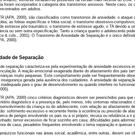
cia foram incorporados à categoria dos transtornos ansiosos. Neste caso, os c
ncontrados em adultos.
 (APA, 2000), são classificados como transtornos de ansiedade: o ataque d
ia; as fobias específicas e fobia social; o transtorno obsessivo-compulsivo
 de estresse pós-traumático; o transtorno de estresse agudo; o TA devido a 
ância ou sem outra especificação. Tanto a criança quanto o adolescente pod
ce & cols., 2001). O Transtorno de Ansiedade de Separação é o único defini
PA, 2000).
edade de Separação
 de separação caracteriza-se pela experimentação de ansiedade excessiva 
vinculação. A reação emocional exagerada diante do afastamento dos pais ta
crianças muito pequenas. Este comportamento pode ser frequentemente obse
 à insegurança gerada pela ausência dos cuidadores. A ansiedade de separaç
 inadequada para o grau de desenvolvimento ou quando interfere no funcionam
2005).
 (APA, 2000) cinco critérios diagnósticos devem ser preenchidos para que o
critério diagnóstico é a presença de, pelo menos, três sintomas relacionado
senvolvimento da criança ou do adolescente, com relação ao afastamento de
ão: sofrimento excessivo e recorrente frente à ocorrência ou previsão de af
rca de perigos envolvendo os pais ou a si próprio; recusa ou relutância a ir 
nhado; temor excessivo de ficar sozinho em casa; dificuldades para adorme
 fora de casa; pesadelos frequentes envolvendo o tema separação e queixas 
rejuízos funcionais nas áreas social, acadêmica, entre outras, devem ser cli