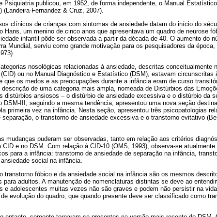
 Psiquiatria publicou, em 1952, de forma independente, o Manual Estatístico
 (Landeira-Fernandez & Cruz, 2007).
asos clínicos de crianças com sintomas de ansiedade datam do início do séc
o Hans, um menino de cinco anos que apresentava um quadro de neurose fób
iedade infantil pôde ser observada a partir da década de 40. O aumento do n
ra Mundial, serviu como grande motivação para os pesquisadores da época,
1973).
ategorias nosológicas relacionadas à ansiedade, descritas conceitualmente 
(CID) ou no Manual Diagnóstico e Estatístico (DSM), estavam circunscritas 
de que os medos e as preocupações durante a infância eram de curso transitóri
a descrição de uma categoria mais ampla, nomeada de Distúrbios das Emoçõe
is distúrbios ansiosos – o distúrbio de ansiedade excessiva e o distúrbio da s
 o DSM-III, seguindo a mesma tendência, apresentou uma nova seção destina
la primeira vez na infância. Nesta seção, apresentou três psicopatologias re
 separação, o transtorno de ansiedade excessiva e o transtorno evitativo (Be
s mudanças puderam ser observadas, tanto em relação aos critérios diagnós
a CID e no DSM. Com relação à CID-10 (OMS, 1993), observa-se atualmente 
os para a infância: transtorno de ansiedade de separação na infância, transt
 ansiedade social na infância.
do transtorno fóbico e da ansiedade social na infância são os mesmos descri
os para adultos. A manutenção de nomenclaturas distintas se deve ao entend
s e adolescentes muitas vezes não são graves e podem não persistir na vida 
 de evolução do quadro, que quando presente deve ser classificado como tra
no entanto, somente tornaram-se presentes na versão mais recente do DSM. 