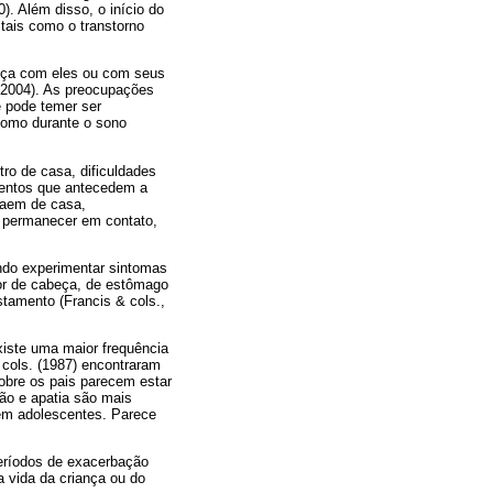
. Além disso, o início do
 tais como o transtorno
teça com eles ou com seus
 2004). As preocupações
e pode temer ser
como durante o sono
ro de casa, dificuldades
mentos que antecedem a
 saem de casa,
 permanecer em contato,
ndo experimentar sintomas
or de cabeça, de estômago
tamento (Francis & cols.,
xiste uma maior frequência
e cols. (1987) encontraram
obre os pais parecem estar
ção e apatia são mais
 em adolescentes. Parece
eríodos de exacerbação
vida da criança ou do