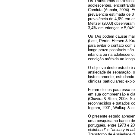
Os Transtornos de Ansieda
adolescentes, encontrando
Conduta (Asbahr, 2004). E
prevalência estimada de 8 
prevalência de 4,6% em cr
Meltzer (2003) observaram 
3,4% em crianças e 5,04%
Os TAs podem causar manif
(Last, Perrin, Hersen & Ka
para evitar o contato com 
longo prazo possíveis são 
infância ou na adolescênc
condição mórbida ao longo 
O objetivo deste estudo é 
ansiedade de separação, o 
historicamente; estudando 
clínicas particulares; exp
Foram eleitos para essa re
em sua compreensão e class
(Chavira & Stein, 2005; S
reconhecidos e tratados c
Ingram, 2001; Walkup & col
O presente estudo apresent
uma pesquisa no banco de
português, entre 1973 e 20
childhood
" e "
anxiety in
ad
Transtorno de Ansiedade d