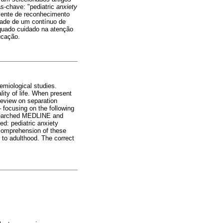
as-chave: "pediatric
anxiety
mente de reconhecimento
idade de um contínuo de
equado cuidado na atenção
ucação.
demiological studies.
lity of life. When present
 review on separation
 focusing on the following
e searched MEDLINE and
d: pediatric anxiety
 comprehension of these
 to adulthood. The correct