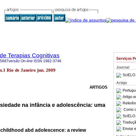
 de Terapias Cognitivas
Serviços P
-5687
versão On-line
ISSN
1982-3746
Journal
 n.1 Rio de Janeiro jun. 2009
SciELO 
Artigo
ARTIGOS
Portugu
Artigo 
Referên
siedade na infância e adolescência: uma
Como ci
SciELO 
Traduçã
Enviar e
n childhood abd adolescence: a review