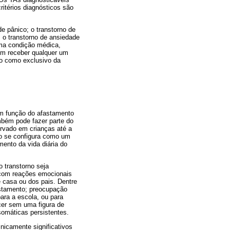
ritérios diagnósticos são
e pânico; o transtorno de
; o transtorno de ansiedade
uma condição médica,
em receber qualquer um
do como exclusivo da
em função do afastamento
mbém pode fazer parte do
rvado em crianças até a
ão se configura como um
ento da vida diária do
 transtorno seja
s com reações emocionais
 casa ou dos pais. Dentre
astamento; preocupação
para a escola, ou para
cer sem uma figura de
somáticas persistentes.
nicamente significativos