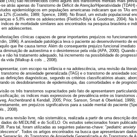
de (TAs) são reconhecidos como alguns dos transtornos mentais mais preva
-se atrás apenas do Transtorno de Déficit de Atenção/Hiperatividade (TDAH) 
studos epidemiológicos em populações americanas indicaram que os TAs em 
a 12% (Costello, 1989; Spence, 1998). No Brasil, um estudo populacional en
ianças e 5,8% entre os adolescentes (Fleitlich-Bilyk & Goodman, 2004). Na I
índices de morbidade similares aos encontrados na pesquisa brasileira e ind
 em adolescentes.
estações clínicas capazes de gerar importantes prejuízos no funcionamento
zdin, 1996). A ansiedade patológica leva o paciente ao desenvolvimento de e
aquilo que lhe causa temor. Além do consequente prejuízo funcional imediato
a diminuição de autoestima e o desinteresse pela vida (APA, 2000). Quando 
ia e não há tratamento adequado, há incremento na possibilidade do progres
da vida (Walkup & cols ., 2008).
apresentar, com escopo na infância e na adolescência, uma revisão da literat
transtorno de ansiedade generalizada (TAG) e o transtorno de ansiedade soc
as definições diagnósticas, segundo os critérios classificatórios atuais; ab
lorando os desdobramentos de epidemiologia, das comorbidades e de prognóst
visão os três transtornos supracitados pelo fato de apresentarem particularid
ificação; os índices mais expressivos de prevalência entre os transtornos 
uveg, Aschenbrand & Kendall, 2005; Prior, Sanson, Smart & Oberklaid, 1999);
orretamente, em prejuízos significativos para a saúde mental do paciente (S
s., 2008).
a uma revisão livre, não sistemática, realizada a partir de uma descrição 
 dados do MEDLINE e do SciELO. Os estudos selecionados foram publicado
08. Para tal, foram utilizadas as seguintes palavras-chave: "
pediatric
anxiety
olescence
". Todos os artigos encontrados na busca que apresentavam dados
e Separação, do Transtorno de Ansiedade Generalizada e do Transtorno de A