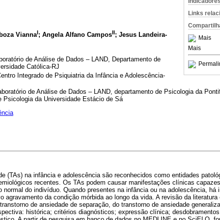
Indicadore
Links rela
Compartilh
I
II
rboza Vianna
; Angela Alfano Campos
; Jesus Landeira-
Mais
Mais
boratório de Análise de Dados – LAND, Departamento de
Permali
versidade Católica-RJ
ntro Integrado de Psiquiatria da Infância e Adolescência-
boratório de Análise de Dados – LAND, departamento de Psicologia da Pontif
e Psicologia da Universidade Estácio de Sá
ência
de (TAs) na infância e adolescência são reconhecidos como entidades patoló
emiológicos recentes. Os TAs podem causar manifestações clínicas capazes
o normal do indivíduo. Quando presentes na infância ou na adolescência, há 
vo agravamento da condição mórbida ao longo da vida. A revisão da literatura
transtorno de ansiedade de separação, do transtorno de ansiedade generaliza
pectiva: histórica; critérios diagnósticos; expressão clínica; desdobramentos
stico. A partir de pesquisa em banco de dados no MEDLINE e no SciELO, fo