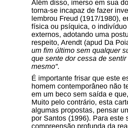
Além disso, imerso em sua dor
torna-se incapaz de fazer inv
lembrou Freud (1917/1980), e
física ou psíquica, o indivídu
externos, adotando uma postur
respeito, Arendt (apud Da Poi
um fim último sem qualquer su
que sente dor cessa de sentir 
mesmo”
.
É importante frisar que este e
homem contemporâneo não tem
em um beco sem saída e que, p
Muito pelo contrário, esta cart
algumas propostas, pensar uma
por Santos (1996). Para este 
compreensão profunda da reali