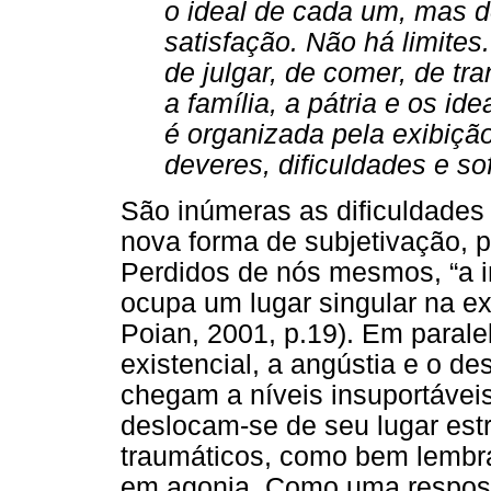
o ideal de cada um, mas d
satisfação. Não há limite
de julgar, de comer, de tra
a família, a pátria e os i
é organizada pela exibiçã
deveres, dificuldades e so
São inúmeras as dificuldades
nova forma de subjetivação, p
Perdidos de nós mesmos, “a in
ocupa um lugar singular na e
Poian, 2001, p.19). Em parale
existencial, a angústia e o d
chegam a níveis insuportávei
deslocam-se de seu lugar estr
traumáticos, como bem lembra
em agonia. Como uma respost