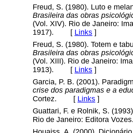
Freud, S. (1980). Luto e melan
Brasileira das obras psicoló
(Vol. XIV). Rio de Janeiro: Im
[
Links
]
1917).
Freud, S. (1980). Totem e tabu
Brasileira das obras psicoló
(Vol. XIII). Rio de Janeiro: Im
[
Links
]
1913).
Garcia, P. B. (2001). Paradig
crise dos paradigmas e a ed
[
Links
]
Cortez.
Guattari, F. e Rolnik, S. (1993
Rio de Janeiro: Editora Vozes
Houaiss, A. (2000). Dicionário