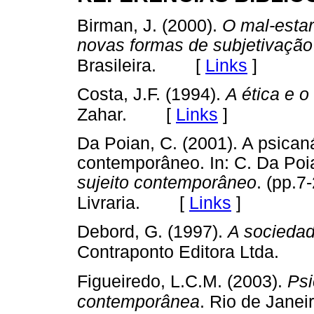
Birman, J. (2000).
O mal-estar
novas formas de subjetivação
[
Links
]
Brasileira.
Costa, J.F. (1994).
A ética e o
[
Links
]
Zahar.
Da Poian, C. (2001). A psicaná
contemporâneo. In: C. Da Poi
sujeito contemporâneo
. (pp.7
[
Links
]
Livraria.
Debord, G. (1997).
A sociedad
Contraponto Editora Ltda.
Figueiredo, L.C.M. (2003).
Psi
contemporânea
. Rio de Janei