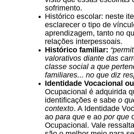
sofrimento.
Histórico escolar: neste 
esclarecer o tipo de víncu
aprendizagem, tanto no qu
relações interpessoais.
Histórico familiar:
“permi
valorativos diante das car
classe social a que perten
familiares... no que diz re
Identidade Vocacional o
Ocupacional é adquirida q
identificações e sabe
o qu
contexto
. A Identidade Vo
ao
para que
e ao
por que
d
Ocupacional. Vale ressalt
são o melhor meio para se