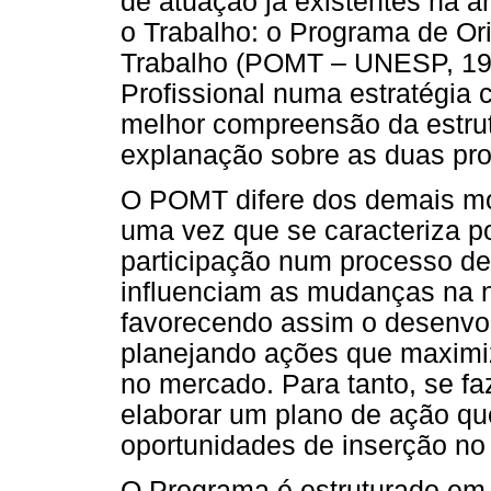
de atuação já existentes na á
o Trabalho: o Programa de Or
Trabalho (POMT – UNESP, 199
Profissional numa estratégia 
melhor compreensão da estrut
explanação sobre as duas pro
O POMT difere dos demais mod
uma vez que se caracteriza 
participação num processo de 
influenciam as mudanças na n
favorecendo assim o desenvol
planejando ações que maximi
no mercado. Para tanto, se fa
elaborar um plano de ação qu
oportunidades de inserção no
O Programa é estruturado em