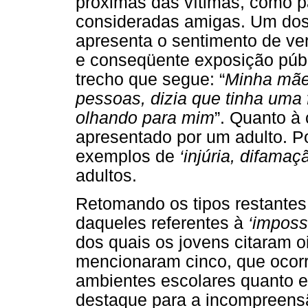
próximas das vítimas, como p
consideradas amigas. Um dos
apresenta o sentimento de v
e conseqüente exposição públ
trecho que segue: “
Minha mãe
pessoas, dizia que tinha uma
olhando para mim
”. Quanto à
apresentado por um adulto. P
exemplos de
‘injúria, difamaç
adultos.
Retomando os tipos restantes
daqueles referentes à
‘imposs
dos quais os jovens citaram o
mencionaram cinco, que ocorr
ambientes escolares quanto e
destaque para a incompreensã