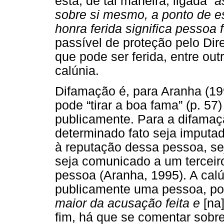
está, de tal maneira, ligada “
à
sobre si mesmo, a ponto de es
honra ferida significa pessoa 
passível de proteção pelo Dire
que pode ser ferida, entre out
calúnia.
Difamação é, para Aranha (199
pode “tirar a boa fama” (p. 5
publicamente. Para a difamaç
determinado fato seja imputa
à reputação dessa pessoa, seja
seja comunicado a um terceir
pessoa (Aranha, 1995). A cal
publicamente uma pessoa, por
maior da acusação feita e
[na
fim, há que se comentar sobre