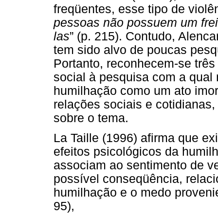
freqüentes, esse tipo de violê
pessoas não possuem um freio
las
” (p. 215). Contudo, Alenc
tem sido alvo de poucas pesq
Portanto, reconhecem-se três
social à pesquisa com a qua
humilhação como um ato imora
relações sociais e cotidianas
sobre o tema.
La Taille (1996) afirma que e
efeitos psicológicos da humil
associam ao sentimento de v
possível conseqüência, relac
humilhação e o medo provenien
95),