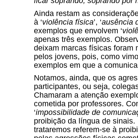
ficar soprando, soprando por
Ainda restam as consideraçõe
à ‘
violência física
’, ‘
ausência 
exemplos que envolvem ‘
viol
apenas três exemplos. Obser
deixam marcas físicas foram 
pelos jovens, pois, como vi
exemplos em que a comunicaçã
Notamos, ainda, que os agre
participantes, ou seja, colega
Chamaram a atenção exemplo
cometida por professores. Co
‘
impossibilidade de comunica
proibição da língua de sinais
trataremos referem-se à proib