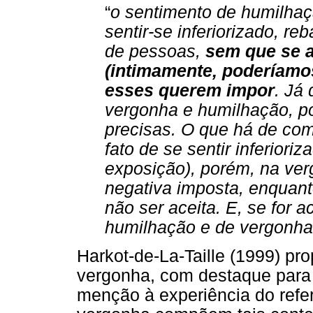
“
o sentimento de humilhaçã
sentir-se inferiorizado, r
de pessoas,
sem que se 
(intimamente, poderíamo
esses querem impor
. Já
vergonha e humilhação, p
precisas. O que há de co
fato de se sentir inferior
exposição), porém, na ve
negativa imposta, enquan
não ser aceita. E, se for 
humilhação e de vergonh
Harkot-de-La-Taille (1999) p
vergonha, com destaque par
menção à experiência do refe