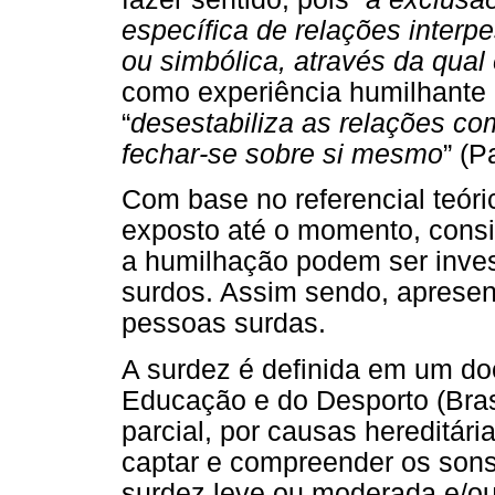
específica de relações interpe
ou simbólica, através da qual 
como experiência humilhante 
“
desestabiliza as relações com
fechar-se sobre si mesmo
” (P
Com base no referencial teór
exposto até o momento, cons
a humilhação podem ser inves
surdos. Assim sendo, apresen
pessoas surdas.
A surdez é definida em um do
Educação e do Desporto (Bras
parcial, por causas hereditár
captar e compreender os sons
surdez leve ou moderada e/ou