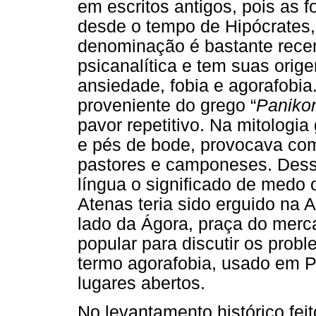
em escritos antigos, pois as 
desde o tempo de Hipócrates,
denominação é bastante recent
psicanalítica e tem suas orig
ansiedade, fobia e agorafobia
proveniente do grego “
Paniko
pavor repetitivo. Na mitologia
e pés de bode, provocava com
pastores e camponeses. Dess
língua o significado de medo o
Atenas teria sido erguido na
lado da Ágora, praça do merc
popular para discutir os prob
termo agorafobia, usado em Ps
lugares abertos.
No levantamento histórico fei