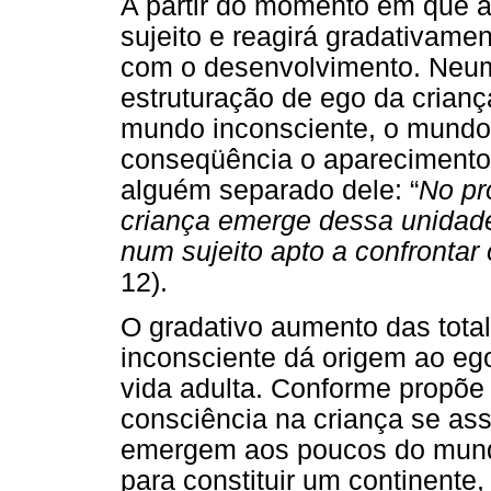
A partir do momento em que a
sujeito e reagirá gradativame
com o desenvolvimento. Neum
estruturação de ego da crian
mundo inconsciente, o mundo
conseqüência o aparecimento 
alguém separado dele: “
No pr
criança emerge dessa unidad
num sujeito apto a confront
12).
O gradativo aumento das tota
inconsciente dá origem ao ego
vida adulta. Conforme propõe
consciência na criança se as
emergem aos poucos do mundo
para constituir um
continente
,