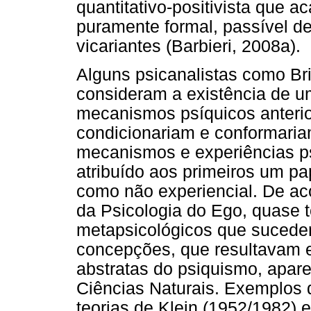
quantitativo-positivista que a
puramente formal, passível d
vicariantes (Barbieri, 2008a).
Alguns psicanalistas como Bri
consideram a existência de u
mecanismos psíquicos anterio
condicionariam e conformari
mecanismos e experiências ps
atribuído aos primeiros um p
como não experiencial. De a
da Psicologia do Ego, quase 
metapsicológicos que sucede
concepções, que resultavam 
abstratas do psiquismo, apar
Ciências Naturais. Exemplos
teorias de Klein (1952/1982) 