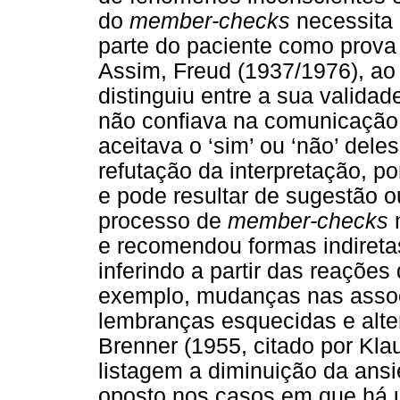
do
member-checks
necessita 
parte do paciente como prova 
Assim, Freud (1937/1976), ao 
distinguiu entre a sua valida
não confiava na comunicação 
aceitava o ‘sim’ ou ‘não’ del
refutação da interpretação, p
e pode resultar de sugestão ou
processo de
member-checks
m
e recomendou formas indireta
inferindo a partir das reações
exemplo, mudanças nas assoc
lembranças esquecidas e alte
Brenner (1955, citado por Kla
listagem a diminuição da ans
oposto nos casos em que há 