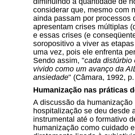
diminuindo a quantidade de h
considerar que, mesmo com m
ainda passam por processos d
apresentam crises múltiplas (
e essas crises (e conseqüent
soropositivo a viver as etapa
uma vez, pois ele enfrenta per
Sendo assim, "
cada distúrbio
vivido como um avanço da AI
ansiedade
" (Câmara, 1992, p.
Humanização nas práticas d
A discussão da humanização 
hospitalização se deu desde
instrumental até o formativo d
humanização como cuidado em