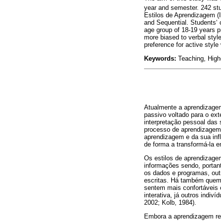
year and semester. 242 stu
Estilos de Aprendizagem (I
and Sequential. Students‘
age group of 18-19 years p
more biased to verbal styl
preference for active styl
Keywords:
Teaching, Highe
Atualmente a aprendizagem
passivo voltado para o ext
interpretação pessoal das 
processo de aprendizagem 
aprendizagem e da sua inf
de forma a transformá-la 
Os estilos de aprendizag
informações sendo, portan
os dados e programas, out
escritas. Há também quem 
sentem mais confortáveis 
interativa, já outros indi
2002; Kolb, 1984).
Embora a aprendizagem ref