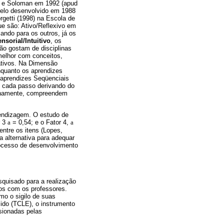
der e Soloman em 1992 (apud
delo desenvolvido em 1988
rgetti (1998) na Escola de
e são: Ativo/Reflexivo em
ando para os outros, já os
nsorial/Intuitivo
, os
ão gostam de disciplinas
melhor com conceitos,
ativos. Na Dimensão
nquanto os aprendizes
 aprendizes Seqüenciais
 cada passo derivando do
tinamente, compreendem
rendizagem. O estudo de
r 3
a
= 0,54; e o Fator 4,
a
entre os itens (Lopes,
 alternativa para adequar
rocesso de desenvolvimento
squisado para a realização
tos com os professores.
mo o sigilo de suas
ido (TCLE), o instrumento
sionadas pelas