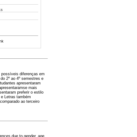
ks
nk
e possíveis diferenças em
, do 2º ao 4º semestres e
studantes apresentaram
 apresentaramse mais
entaram preferir o estilo
l e Letras também
o comparado ao terceiro
rences due to gender, age,