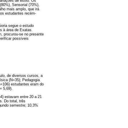
ariações de estilo. Os
 (80%), Sensorial (70%),
lho mais amplo, que irá
dos estudantes recém-
ioria segue o estudo
os à área de Exatas.
, procurou-se no presente
erificar possíveis
ulo, de diversos cursos, a
Física (N=35); Pedagogia
(n=106) estudantes eram do
= 5,69).
54) estavam entre 20 a 21
. Do total, três
gundo semestre; 10,3%