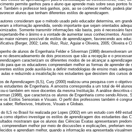
cimento permite ganhos para o aluno que aprende mais sobre seus pontos fo
r. Também o professor terá ganhos, pois, ao se conhecer melhor, poderá plan
vorecer alunos que tenham diferentes estilos de aprendizagem.
autores consideram que o método usado pelo educador determina, em grande
eram a informação aprendida, sendo importante que sejam orientados adequ
imizados. Somente transmitir informações não basta, pois é necessário faze
espertando-lhe o ânimo e a vontade de aumentar seus conhecimentos. Assim
 ao maior número possível de estilos de aprendizagem, favorecendo aos edu
icativa (Berger, 2002; Leite, Ruiz, Ruiz, Aguiar e Oliveira, 2005; Oliveira e 
enho de alunos de Engenharia Felder e Silverman (1988) desenvolveram u
te no desencadeamento de dois processos que são a recepção e o processa
aprendizagem caracterizam os diferentes modos de se alcançar a aprendizag
uído para que os educadores compreendam melhor as formas de aprender de 
rentes estilos pode auxiliá-los a definir metodologias de ensino mais adequ
 aulas e reduzindo a insatisfação nos estudantes que desistem dos cursos d
ilos de Aprendizagem (ILS), Cury (2000) realizou uma pesquisa com o objetivo
os estudantes de Engenharia. A amostra correspondia a um total de 44 alun
cou-o também em nove docentes da mesma Instituição. A análise descritiva d
erman (1988), que caracteriza os alunos de Engenharia como sendo Ativos, S
 os Estilos Sensoriais e Visuais. O perfil dos professores também é congrue
 a saber, Reflexivos, Intuitivos, Visuais e Globais.
 do ILS no Brasil foi realizada por Lopes (2002) em um estudo com 449 estud
ha como objetivo investigar os estilos de aprendizagem dos estudantes das 
ltados mostraram que os alunos das Ciências Exatas apresentaram predomin
ja, compreendiam melhor por meio de discussões e explicações, preferiam re
ecidos e aprendiam melhor, quando a informação era apresentada visualment