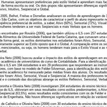
s Humanas apresentaram preferências pelo estilo Verbal e aprendiam mais fa
de forma escrita ou oral. Os dois grupos não apresentaram diferenças signifi
ivo, Intuitivo, Seqüencial e Global.
2005, Belhot, Freitas e Dornellas analisaram os estilos de aprendizagem de
 São Carlos, com os objetivos de caracterizar o perfil do aluno ingressante n
üência preferencial de estilos, a saber, Ativo (60%), Sensorial (72%), Visua
mulheres tenderam a ser mais Seqüenciais e mais Verbais que os homens.
m encontrados por Rosário (2006), que também utilizou o ILS com 257 estuda
de Alimentos da Universidade Federal de Santa Catarina, que cursavam uma
de forma geral, os estilos dominantes nos estudantes foram Ativo, Sensorial, 
igeiramente superior ao Estilo oposto que é o Global. A comparação entre os s
á mencionados, ou seja, os homens tenderam mais para o Estilo Visual e as
erbal.
eira Neto (2006) buscou avaliar o impacto dos estilos de aprendizagem em es
acadêmico de universitários do curso de Contabilidade. Para a identificação 
o o ILS em 194 estudantes e em 29 professores que responderam ao instrum
res, com base no modelo de Felder-Silverman, para a identificação dos estil
nho acadêmico foi mensurado pelas médias finais dos alunos. Os resultados
ios foram: Ativo, Sensorial, Visual e Seqüencial. A maioria dos professores te
al e o conteúdo das disciplinas abrange os estilos Reflexivo, Sensorial, Verba
oronha e Oliveira Neto (2008) investigaram 204 estudantes do ensino técnic
se do ILS, obtiveram em seus resultados como estilos predominantes, o Ativ
Seqüencial (63,5%), estes resultados estão consistentes com os de Felder e 
os de Engenharia. Não houve diferenças significativas em relação às variávei
 de Catholico e Oliveira Neto (2008) com 30 estudantes do ensino técnico de 