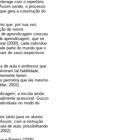
nterage com o repertório
 Assim sendo, o processo
que gera a construção do
to que, por sua vez,
ução de novos
s de aprendizagem cresceu
 de aprendizagem, que se
al (2000), cada indivíduo
ande parte do mundo que o
mais de seus respectivos
a de aula o professor que
lveram tal habilidade,
ntemente terem
não permitirá que ele mesmo
der, 2002).
dizagem, a escola ainda
ualmente acessível. Guzzo
individuais no modo do
is tanto para os alunos
 Assim, com a instrução
ala de aula, possibilitando
 2002).
va e Pereira (2006)