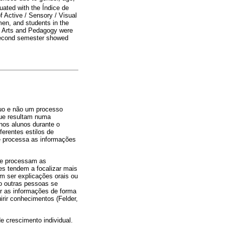
ated with the Índice de
f Active / Sensory / Visual
en, and students in the
al Arts and Pedagogy were
e second semester showed
duo e não um processo
que resultam numa
nos alunos durante o
erentes estilos de
e processa as informações
 e processam as
es tendem a focalizar mais
m ser explicações orais ou
o outras pessoas se
r as informações de forma
irir conhecimentos (Felder,
 crescimento individual.