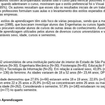
alunos fossem acompanhados durante todo o curso para verificar possíveis v
 quando adentraram o curso, mostraram que o estilo preferencial foi o Visual
65%). Os autores ressaltam que esses são os resultados iniciais de um traba
os professores formulam suas aulas e o levantamento dos estilos esperados 
nas empresas.
estilos de aprendizagem têm sido foco de várias pesquisas, sendo que a ma
rman (1988), que buscaram investigar alunos das Engenharias ou cursos ligad
procuram estudar alunos de cursos de outras áreas do conhecimento. Assim
 de aprendizagem utilizados pelos alunos de diversos cursos universitários e v
ariáveis sexo, idade, cursos e semestres.
2 universitários de uma instituição particular do interior do Estado de São Pa
itetura (N=30); Engenharia Mecânica (N=30); Fisioterapia (N=45); Educação 
31) e Tecnologia da Informação (N=25). Em relação à variável sexo, 43,8% 
= 136) do feminino. As idades variaram de 18 a 52 anos (M= 23,44 anos; DP
e idade demonstrou que 27,6% (
n=
66) estavam entre 18 e 19 anos; 22,6% (
n=
am entre 22 e 25 anos e 25,9% (
n=
62) se concentravam entre 26 anos ou mais
 idade (
N=
262). Considerando o semestre, 57,9% (
n=
140) estudavam no se
 (
n=
77) no quarto semestre.
de Aprendizagem