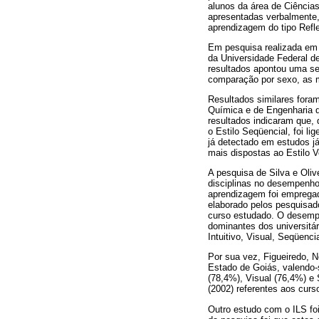
alunos da área de Ciência
apresentadas verbalmente, 
aprendizagem do tipo Reflex
Em pesquisa realizada em 
da Universidade Federal de
resultados apontou uma seq
comparação por sexo, as 
Resultados similares fora
Química e de Engenharia 
resultados indicaram que, 
o Estilo Seqüencial, foi l
já detectado em estudos j
mais dispostas ao Estilo V
A pesquisa de Silva e Oliv
disciplinas no desempenho 
aprendizagem foi empregad
elaborado pelos pesquisado
curso estudado. O desempe
dominantes dos universitár
Intuitivo, Visual, Seqüenci
Por sua vez, Figueiredo, N
Estado de Goiás, valendo-
(78,4%), Visual (76,4%) e 
(2002) referentes aos curs
Outro estudo com o ILS foi