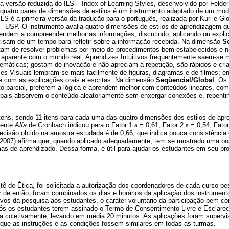
i a versão reduzida do ILS – Index of Learning Styles, desenvolvido por Fel
Os quatro pares de dimensões de estilos é um instrumento adaptado de um mo
ILS é a primeira versão da tradução para o português, realizada por Kuri e Gio
– USP. O instrumento avalia quatro dimensões de estilos de aprendizagem qu
endem a compreender melhor as informações, discutindo, aplicando ou explic
cisam de um tempo para refletir sobre a informação recebida. Na dimensão
Se
tam de resolver problemas por meio de procedimentos bem estabelecidos e n
parente com o mundo real; Aprendizes Intuitivos freqüentemente saem-se 
emáticas; gostam de inovação e não apreciam a repetição, são rápidos e cri
zes Visuais lembram-se mais facilmente de figuras, diagramas e de filmes; e
de com as explicações orais e escritas. Na dimensão
Seqüencial/Global
. Os
parcial, preferem a lógica e aprendem melhor com conteúdos lineares, com
lobais absorvem o conteúdo aleatoriamente sem enxergar conexões e, repen
tens, sendo 11 itens para cada uma das quatro dimensões dos estilos de ap
iente
Alfa
de Cronbach indicou para o Fator 1
a
= 0,61; Fator 2
a
= 0,54; Fato
recisão obtido na amostra estudada é de 0,66, que indica pouca consistência 
 (2007) afirma que, quando aplicado adequadamente, tem se mostrado uma boa
rmas de aprendizado. Dessa forma, é útil para ajudar os estudantes em seu p
 de Ética, foi solicitada a autorização dos coordenadores de cada curso pe
ir de então, foram combinados os dias e horários da aplicação dos instrumen
vos da pesquisa aos estudantes, o caráter voluntário da participação bem co
pós os estudantes terem assinado o Termo de Consentimento Livre e Esclarec
ula coletivamente, levando em média 20 minutos. As aplicações foram supervi
 que as instruções e as condições fossem similares em todas as turmas.