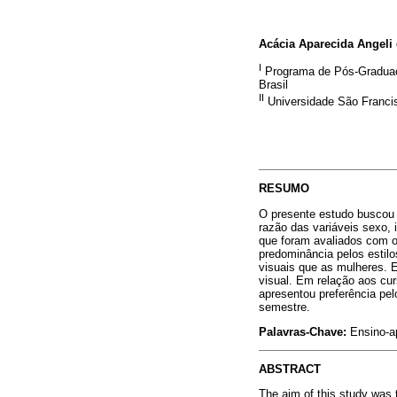
Acácia Aparecida Angeli
I
Programa de Pós-Graduaç
Brasil
II
Universidade São Francis
RESUMO
O presente estudo buscou 
razão das variáveis sexo, 
que foram avaliados com o
predominância pelos estil
visuais que as mulheres. E
visual. Em relação aos cu
apresentou preferência pel
semestre.
Palavras-Chave:
Ensino-ap
ABSTRACT
The aim of this study was 