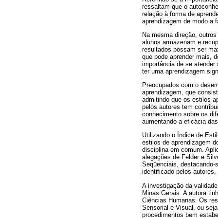
ressaltam que o autoconhe
relação à forma de aprende
aprendizagem de modo a fa
Na mesma direção, outros 
alunos armazenam e recup
resultados possam ser max
que pode aprender mais, d
importância de se atender
ter uma aprendizagem signif
Preocupados com o desemp
aprendizagem, que consis
admitindo que os estilos 
pelos autores tem contrib
conhecimento sobre os dife
aumentando a eficácia das
Utilizando o Índice de Est
estilos de aprendizagem d
disciplina em comum. Apli
alegações de Felder e Silv
Seqüenciais, destacando-se
identificado pelos autores,
A investigação da validade
Minas Gerais. A autora tin
Ciências Humanas. Os resu
Sensorial e Visual, ou se
procedimentos bem estabel