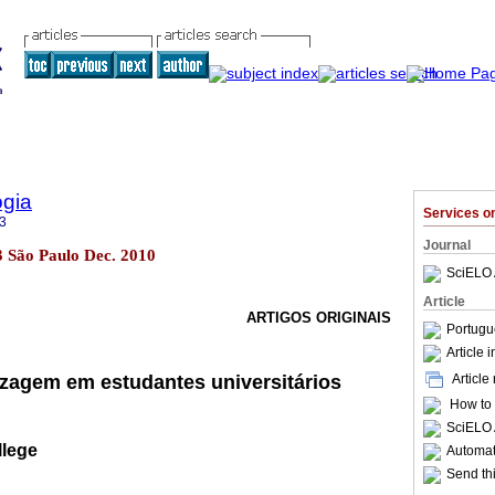
ogia
Services 
3
Journal
33 São Paulo Dec. 2010
SciELO 
Article
ARTIGOS ORIGINAIS
Portugu
Article 
Article
izagem em estudantes universitários
How to c
SciELO 
llege
Automati
Send thi