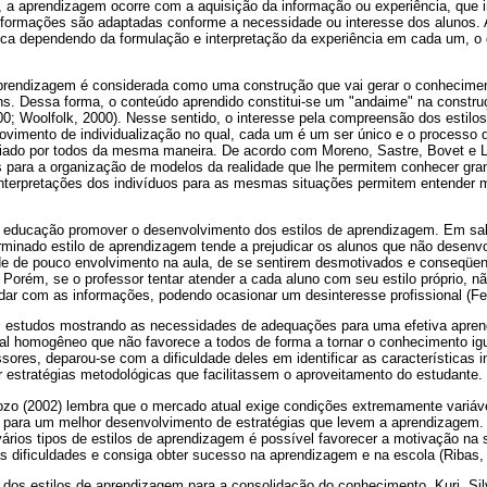
 a aprendizagem ocorre com a aquisição da informação ou experiência, que i
 informações são adaptadas conforme a necessidade ou interesse dos alunos.
ca dependendo da formulação e interpretação da experiência em cada um, o 
prendizagem é considerada como uma construção que vai gerar o conhecimen
ns. Dessa forma, o conteúdo aprendido constitui-se um "andaime" na constr
; Woolfolk, 2000). Nesse sentido, o interesse pela compreensão dos estilo
ovimento de individualização no qual, cada um é um ser único e o processo
iado por todos da mesma maneira. De acordo com Moreno, Sastre, Bovet e Le
s para a organização de modelos da realidade que lhe permitem conhecer gr
 interpretações dos indivíduos para as mesmas situações permitem entender 
 educação promover o desenvolvimento dos estilos de aprendizagem. Em sal
erminado estilo de aprendizagem tende a prejudicar os alunos que não desenvo
ade de pouco envolvimento na aula, de se sentirem desmotivados e conseqüe
. Porém, se o professor tentar atender a cada aluno com seu estilo próprio, 
dar com as informações, podendo ocasionar um desinteresse profissional (Fel
s estudos mostrando as necessidades de adequações para uma efetiva apren
l homogêneo que não favorece a todos de forma a tornar o conhecimento ig
ssores, deparou-se com a dificuldade deles em identificar as características 
 estratégias metodológicas que facilitassem o aproveitamento do estudante.
ozo (2002) lembra que o mercado atual exige condições extremamente variáve
 para um melhor desenvolvimento de estratégias que levem a aprendizagem.
ários tipos de estilos de aprendizagem é possível favorecer a motivação na s
s dificuldades e consiga obter sucesso na aprendizagem e na escola (Ribas,
 dos estilos de aprendizagem para a consolidação do conhecimento, Kuri, Sil