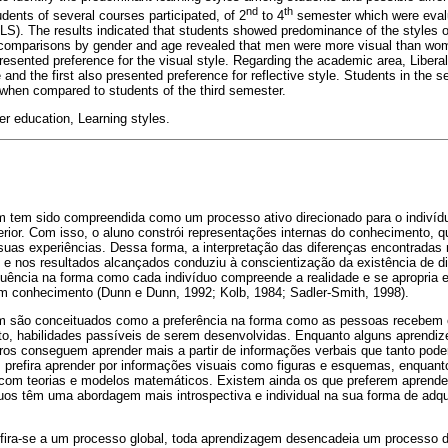
nd
th
dents of several courses participated, of 2
to 4
semester which were evalu
LS). The results indicated that students showed predominance of the styles o
 comparisons by gender and age revealed that men were more visual than wom
resented preference for the visual style. Regarding the academic area, Liber
e and the first also presented preference for reflective style. Students in th
e when compared to students of the third semester.
r education, Learning styles.
 tem sido compreendida como um processo ativo direcionado para o indiví
erior. Com isso, o aluno constrói representações internas do conhecimento, 
suas experiências. Dessa forma, a interpretação das diferenças encontradas 
e nos resultados alcançados conduziu à conscientização da existência de dif
luência na forma como cada indivíduo compreende a realidade e se apropria 
em conhecimento (Dunn e Dunn, 1992; Kolb, 1984; Sadler-Smith, 1998).
em são conceituados como a preferência na forma como as pessoas recebem
to, habilidades passíveis de serem desenvolvidas. Enquanto alguns aprendiz
ros conseguem aprender mais a partir de informações verbais que tanto pode
prefira aprender por informações visuais como figuras e esquemas, enquant
com teorias e modelos matemáticos. Existem ainda os que preferem aprende
víduos têm uma abordagem mais introspectiva e individual na sua forma de adqu
ira-se a um processo global, toda aprendizagem desencadeia um processo de