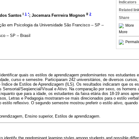
Indicators
Related lin
I
1
*
II
2
 dos Santos
; Jocemara Ferrreira Mognon
Share
ão em Psicologia da Universidade São Francisco – SP –
More
More
co – SP – Brasil
Permali
identificar quais os estilos de aprendizagem predominantes nos estudantes 
idade, curso e semestre. Participaram 242 universitários, de diversos cursos
 Índice de Estilos de Aprendizagem (ILS). Os resultados indicaram que os e
os Sensorial/Seqüencial/Visual e Ativo. Na comparação por sexo, os homens
nquanto que para a idade, os estudantes da faixa etária dos 18-19 anos apres
rsos, Letras e Pedagogia mostraram-se mais direcionados para o estilo verba
o estilo reflexivo. O segundo semestre mostrou preferir o estilo ativo, quand
rendizagem, Ensino superior, Estilos de aprendizagem.
to identify the predominant learning styles among students and possible diffe