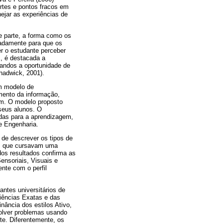
rtes e pontos fracos em
ejar as experiências de
 parte, a forma como os
adamente para que os
r o estudante perceber
, é destacada a
candos a oportunidade de
Chadwick, 2001).
m modelo de
mento da informação,
em. O modelo proposto
seus alunos. O
adas para a aprendizagem,
e Engenharia.
 de descrever os tipos de
os que cursavam uma
os resultados confirma as
ensoriais, Visuais e
nte com o perfil
antes universitários de
Ciências Exatas e das
ância dos estilos Ativo,
solver problemas usando
e. Diferentemente, os