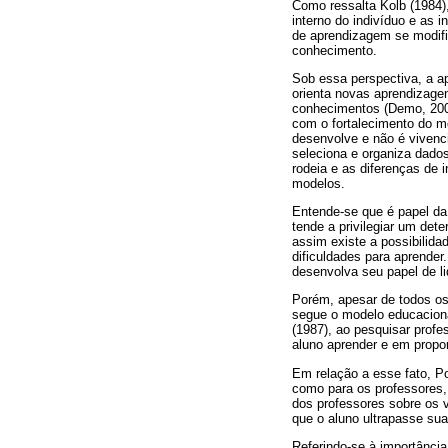
Como ressalta Kolb (1984),
interno do indivíduo e as
de aprendizagem se modifi
conhecimento.
Sob essa perspectiva, a a
orienta novas aprendizage
conhecimentos (Demo, 2000
com o fortalecimento do m
desenvolve e não é vivenc
seleciona e organiza dado
rodeia e as diferenças de
modelos.
Entende-se que é papel da
tende a privilegiar um det
assim existe a possibilid
dificuldades para aprender
desenvolva seu papel de li
Porém, apesar de todos o
segue o modelo educaciona
(1987), ao pesquisar profe
aluno aprender e em propor
Em relação a esse fato, P
como para os professores,
dos professores sobre os v
que o aluno ultrapasse sua
Referindo-se à importância