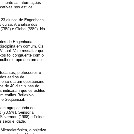
cilmente as informações
cativas nos estilos
 123 alunos de Engenharia
o curso. A análise dos
l (78%) e Global (55%). Na
ntes de Engenharia
 disciplina em comum. Os
Visual. Vale ressaltar que
exos foi congruente com o
 mulheres apresentam-se
tudantes, professores e
dos estilos de
ento e a um questionário
os de 40 disciplinas do
 indicaram que os estilos
m estilos Reflexivo,
l e Seqüencial.
o em agropecuária do
o (73,5%), Sensorial
Silverman (1988) e Felder
s sexo e idade.
Microeletrônica, o objetivo