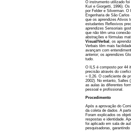
O instrumento utilizado fo
Kuri e Giorgetti, 1996). 
por Felder e Silverman. O 
Engenharia de São Carlos 
que os aprendizes Ativos t
estudantes Reflexivos pre
aprendizes Sensoriais gos
que não têm uma conexão a
abstrações e fórmulas mat
Visual/Verbal
, os aprendi
Verbais têm mais facilida
avançam com entendimento 
anterior; os aprendizes G
tudo.
O ILS é composto por 44 i
precisão através do coefic
= 0,26. O coeficiente de p
2002). No entanto, Salles
as aulas às diferentes fo
pessoal e profissional.
Procedimento
Após a aprovação do Comitê
da coleta de dados. A part
Foram explicados os objeti
respostas e identidade. A
foi aplicado em sala de a
pesquisadoras, garantindo