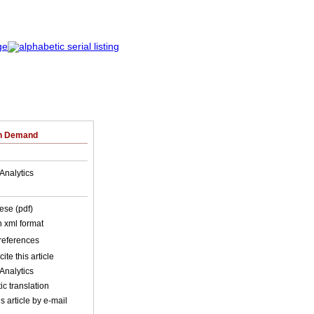
on Demand
Analytics
ese (pdf)
in xml format
 references
ite this article
Analytics
c translation
s article by e-mail