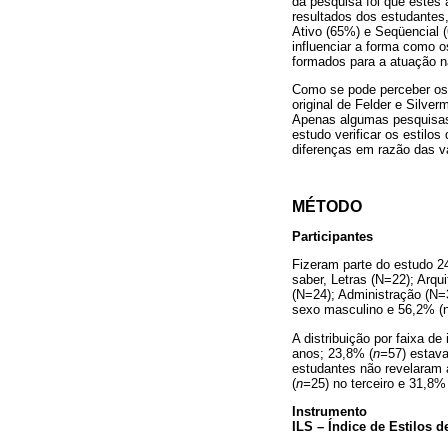
da pesquisa foi que estes 
resultados dos estudantes,
Ativo (65%) e Seqüencial (
influenciar a forma como 
formados para a atuação 
Como se pode perceber os 
original de Felder e Silve
Apenas algumas pesquisas 
estudo verificar os estilos
diferenças em razão das v
MÉTODO
Participantes
Fizeram parte do estudo 24
saber, Letras (N=22); Arqu
(N=24); Administração (N=
sexo masculino e 56,2% (n
A distribuição por faixa d
anos; 23,8% (
n=
57) estav
estudantes não revelaram a
(
n=
25) no terceiro e 31,8%
Instrumento
ILS – Índice de Estilos 