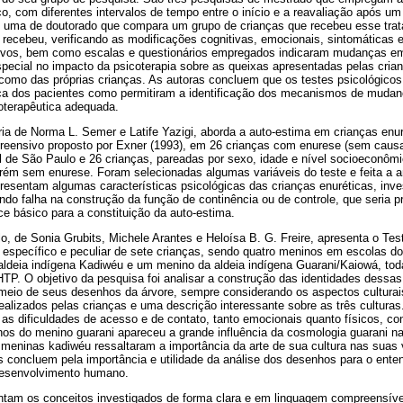
, com diferentes intervalos de tempo entre o início e a reavaliação após um
, e uma de doutorado que compara um grupo de crianças que recebeu esse tr
 recebeu, verificando as modificações cognitivas, emocionais, sintomáticas
etivos, bem como escalas e questionários empregados indicaram mudanças e
pecial no impacto da psicoterapia sobre as queixas apresentadas pelas crian
 como das próprias crianças. As autoras concluem que os testes psicológicos
a dos pacientes como permitiram a identificação dos mecanismos de muda
oterapêutica adequada.
oria de Norma L. Semer e Latife Yazigi, aborda a auto-estima em crianças en
ensivo proposto por Exner (1993), em 26 crianças com enurese (sem causa
al de São Paulo e 26 crianças, pareadas por sexo, idade e nível socioeconô
ém sem enurese. Foram selecionadas algumas variáveis do teste e feita a an
presentam algumas características psicológicas das crianças enuréticas, in
ando falha na construção da função de continência ou de controle, que seria 
ce básico para a constituição da auto-estima.
lo, de Sonia Grubits, Michele Arantes e Heloísa B. G. Freire, apresenta o Te
specífico e peculiar de sete crianças, sendo quatro meninos em escolas do
ldeia indígena Kadiwéu e um menino da aldeia indígena Guarani/Kaiowá, tod
TP. O objetivo da pesquisa foi analisar a construção das identidades dessas
 meio de seus desenhos da árvore, sempre considerando os aspectos culturai
alizados pelas crianças e uma descrição interessante sobre as três cultura
as dificuldades de acesso e de contato, tanto emocionais quanto físicos, c
s do menino guarani apareceu a grande influência da cosmologia guarani n
 meninas kadiwéu ressaltaram a importância da arte de sua cultura nas suas
s concluem pela importância e utilidade da análise dos desenhos para o ente
desenvolvimento humano.
ntam os conceitos investigados de forma clara e em linguagem compreensíve