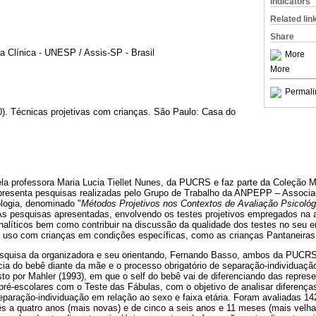
Indicators
Related lin
Share
a Clínica - UNESP / Assis-SP - Brasil
More
More
Permali
0). Técnicas projetivas com crianças. São Paulo: Casa do
pela professora Maria Lucia Tiellet Nunes, da PUCRS e faz parte da Coleção 
presenta pesquisas realizadas pelo Grupo de Trabalho da ANPEPP – Associ
logia, denominado "
Métodos Projetivos nos Contextos de Avaliação Psicológ
 As pesquisas apresentadas, envolvendo os testes projetivos empregados na a
analíticos bem como contribuir na discussão da qualidade dos testes no seu 
o uso com crianças em condições específicas, como as crianças Pantaneiras
pesquisa da organizadora e seu orientando, Fernando Basso, ambos da PUCRS,
ia do bebê diante da mãe e o processo obrigatório de separação-individuaçã
sto por Mahler (1993), em que o self do bebê vai de diferenciando das repre
pré-escolares com o Teste das Fábulas, com o objetivo de analisar diferenç
eparação-individuação em relação ao sexo e faixa etária. Foram avaliadas 14
ês a quatro anos (mais novas) e de cinco a seis anos e 11 meses (mais velh