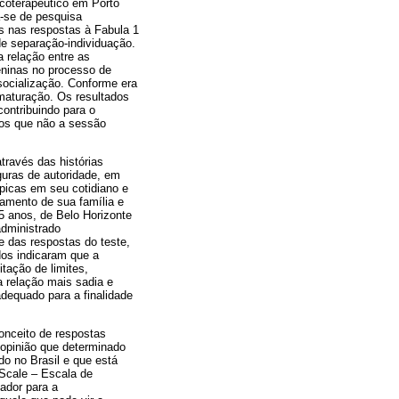
icoterapêutico em Porto
a-se de pesquisa
as nas respostas à Fabula 1
de separação-individuação.
a relação entre as
eninas no processo de
 socialização. Conforme era
maturação. Os resultados
ontribuindo para o
tos que não a sessão
através das histórias
guras de autoridade, em
picas em seu cotidiano e
namento de sua família e
5 anos, de Belo Horizonte
administrado
e das respostas do teste,
dos indicaram que a
tação de limites,
a relação mais sadia e
adequado para a finalidade
conceito de respostas
 opinião que determinado
do no Brasil e que está
Scale – Escala de
ador para a