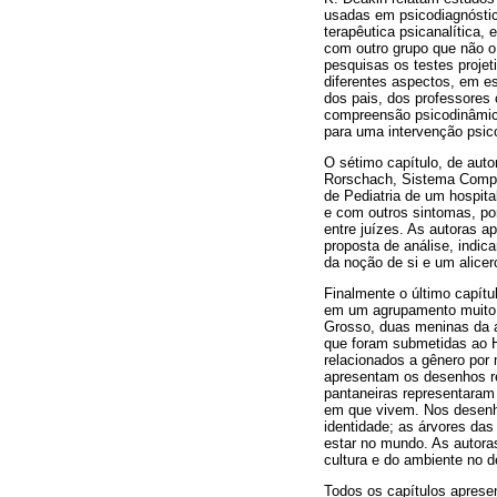
usadas em psicodiagnóstico
terapêutica psicanalítica
com outro grupo que não o
pesquisas os testes proj
diferentes aspectos, em es
dos pais, dos professores
compreensão psicodinâmic
para uma intervenção psic
O sétimo capítulo, de aut
Rorschach, Sistema Compre
de Pediatria de um hospit
e com outros sintomas, por
entre juízes. As autoras a
proposta de análise, indic
da noção de si e um alicer
Finalmente o último capítu
em um agrupamento muito e
Grosso, duas meninas da a
que foram submetidas ao H
relacionados a gênero por
apresentam os desenhos re
pantaneiras representaram 
em que vivem. Nos desenho
identidade; as árvores das
estar no mundo. As autora
cultura e do ambiente no 
Todos os capítulos aprese