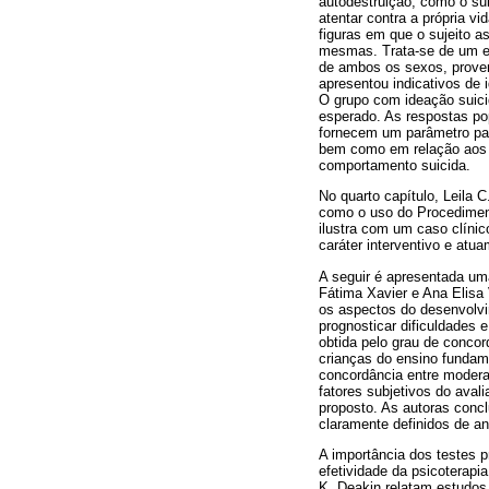
autodestruição, como o sui
atentar contra a própria v
figuras em que o sujeito a
mesmas. Trata-se de um est
de ambos os sexos, proven
apresentou indicativos de
O grupo com ideação suici
esperado. As respostas po
fornecem um parâmetro par
bem como em relação aos s
comportamento suicida.
No quarto capítulo, Leila 
como o uso do Procedimen
ilustra com um caso clíni
caráter interventivo e atu
A seguir é apresentada um
Fátima Xavier e Ana Elisa 
os aspectos do desenvolvim
prognosticar dificuldades 
obtida pelo grau de concor
crianças do ensino fundame
concordância entre modera
fatores subjetivos do aval
proposto. As autoras concl
claramente definidos de an
A importância dos testes p
efetividade da psicoterapia
K. Deakin relatam estudos