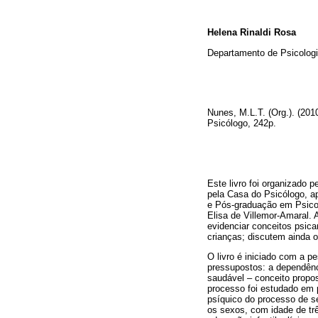
Helena Rinaldi Rosa
Departamento de Psicologi
Nunes, M.L.T. (Org.). (201
Psicólogo, 242p.
Este livro foi organizado 
pela Casa do Psicólogo, a
e Pós-graduação em Psico
Elisa de Villemor-Amaral.
evidenciar conceitos psic
crianças; discutem ainda 
O livro é iniciado com a 
pressupostos: a dependênc
saudável – conceito propo
processo foi estudado em 
psíquico do processo de s
os sexos, com idade de tr