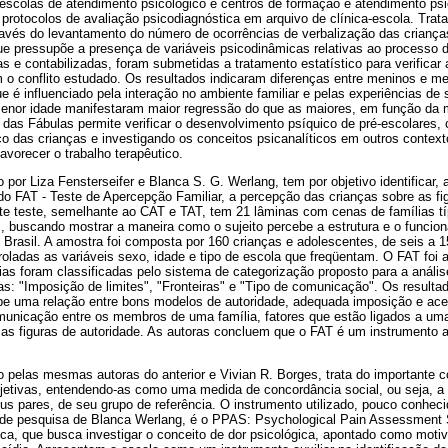
s-escolas de atendimento psicológico e centros de formação e atendimento ps
rotocolos de avaliação psicodiagnóstica em arquivo de clínica-escola. Trat
através do levantamento do número de ocorrências de verbalização das crianç
ue pressupõe a presença de variáveis psicodinâmicas relativas ao processo 
s e contabilizadas, foram submetidas a tratamento estatístico para verificar 
m o conflito estudado. Os resultados indicaram diferenças entre meninos e m
e é influenciado pela interação no ambiente familiar e pelas experiências de
enor idade manifestaram maior regressão do que as maiores, em função da 
as Fábulas permite verificar o desenvolvimento psíquico de pré-escolares, c
o das crianças e investigando os conceitos psicanalíticos em outros contex
favorecer o trabalho terapêutico.
 por Liza Fensterseifer e Blanca S. G. Werlang, tem por objetivo identificar, 
do FAT - Teste de Apercepção Familiar, a percepção das crianças sobre as fi
ste teste, semelhante ao CAT e TAT, tem 21 lâminas com cenas de famílias tí
, buscando mostrar a maneira como o sujeito percebe a estrutura e o funcio
 Brasil. A amostra foi composta por 160 crianças e adolescentes, de seis a 1
roladas as variáveis sexo, idade e tipo de escola que freqüentam. O FAT foi 
rias foram classificadas pelo sistema de categorização proposto para a anális
as: "Imposição de limites", "Fronteiras" e "Tipo de comunicação". Os resulta
ebe uma relação entre bons modelos de autoridade, adequada imposição e acei
omunicação entre os membros de uma família, fatores que estão ligados a um
e as figuras de autoridade. As autoras concluem que o FAT é um instrumento 
to pelas mesmas autoras do anterior e Vivian R. Borges, trata do importante 
ojetivas, entendendo-as como uma medida de concordância social, ou seja, a
us pares, de seu grupo de referência. O instrumento utilizado, pouco conheci
 de pesquisa de Blanca Werlang, é o PPAS: Psychological Pain Assessment 
ca, que busca investigar o conceito de dor psicológica, apontado como motiv