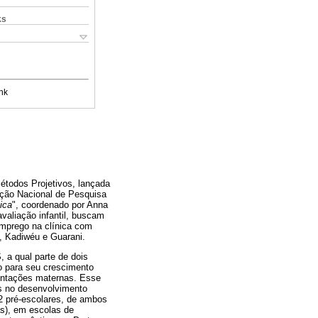
ks
nk
Métodos Projetivos, lançada
ação Nacional de Pesquisa
ica
", coordenado por Anna
valiação infantil, buscam
emprego na clínica com
, Kadiwéu e Guarani.
 a qual parte de dois
o para seu crescimento
sentações maternas. Esse
as no desenvolvimento
2 pré-escolares, de ambos
as), em escolas de