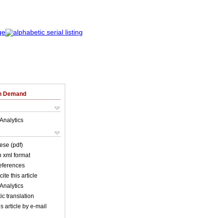
on Demand
Analytics
ese (pdf)
in xml format
references
ite this article
Analytics
c translation
s article by e-mail