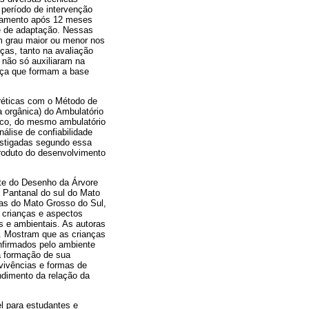
 período de intervenção
atamento após 12 meses
 e de adaptação. Nessas
m grau maior ou menor nos
ças, tanto na avaliação
 não só auxiliaram na
nça que formam a base
uréticas com o Método de
 orgânica) do Ambulatório
mico, do mesmo ambulatório
álise de confiabilidade
vestigadas segundo essa
produto do desenvolvimento
ste do Desenho da Árvore
 Pantanal do sul do Mato
as do Mato Grosso do Sul,
 crianças e aspectos
s e ambientais. As autoras
s. Mostram que as crianças
onfirmados pelo ambiente
a formação de sua
 vivências e formas de
ndimento da relação da
l para estudantes e