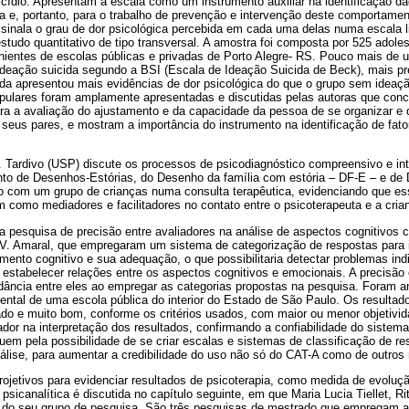
cídio. Apresentam a escala como um instrumento auxiliar na identificação da
ida e, portanto, para o trabalho de prevenção e intervenção deste comportamen
ssinala o grau de dor psicológica percebida em cada uma delas numa escala l
udo quantitativo de tipo transversal. A amostra foi composta por 525 adole
ientes de escolas públicas e privadas de Porto Alegre- RS. Pouco mais de 
 ideação suicida segundo a BSI (Escala de Ideação Suicida de Beck), mais pr
da apresentou mais evidências de dor psicológica do que o grupo sem ideaçã
pulares foram amplamente apresentadas e discutidas pelas autoras que conc
a a avaliação do ajustamento e da capacidade da pessoa de se organizar e 
eus pares, e mostram a importância do instrumento na identificação de fato
C. Tardivo (USP) discute os processos de psicodiagnóstico compreensivo e int
to de Desenhos-Estórias, do Desenho da família com estória – DF-E – e d
co com um grupo de crianças numa consulta terapêutica, evidenciando que e
am como mediadores e facilitadores no contato entre o psicoterapeuta e a cria
a pesquisa de precisão entre avaliadores na análise de aspectos cognitivos
V. Amaral, que empregaram um sistema de categorização de respostas para id
ento cognitivo e sua adequação, o que possibilitaria detectar problemas indi
e estabelecer relações entre os aspectos cognitivos e emocionais. A precisão e
dância entre eles ao empregar as categorias propostas na pesquisa. Foram a
ntal de uma escola pública do interior do Estado de São Paulo. Os resultad
do e muito bom, conforme os critérios usados, com maior ou menor objetivida
iador na interpretação dos resultados, confirmando a confiabilidade do sistem
uem pela possibilidade de se criar escalas e sistemas de classificação de re
álise, para aumentar a credibilidade do uso não só do CAT-A como de outros 
rojetivos para evidenciar resultados de psicoterapia, como medida de evoluç
 psicanalítica é discutida no capítulo seguinte, em que Maria Lucia Tiellet, Rit
 do seu grupo de pesquisa. São três pesquisas de mestrado que empregam a