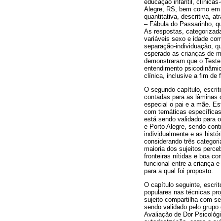
educação infantil, clínica
Alegre, RS, bem como em p
quantitativa, descritiva, 
– Fábula do Passarinho, q
As respostas, categorizada
variáveis sexo e idade co
separação-individuação, qu
esperado as crianças de m
demonstraram que o Teste d
entendimento psicodinâmic
clínica, inclusive a fim de 
O segundo capítulo, escrito
contadas para as lâminas 
especial o pai e a mãe. E
com temáticas específicas
está sendo validado para o
e Porto Alegre, sendo cont
individualmente e as histó
considerando três categori
maioria dos sujeitos perc
fronteiras nítidas e boa c
funcional entre a criança 
para a qual foi proposto.
O capítulo seguinte, escri
populares nas técnicas pr
sujeito compartilha com se
sendo validado pelo grupo
Avaliação de Dor Psicológi