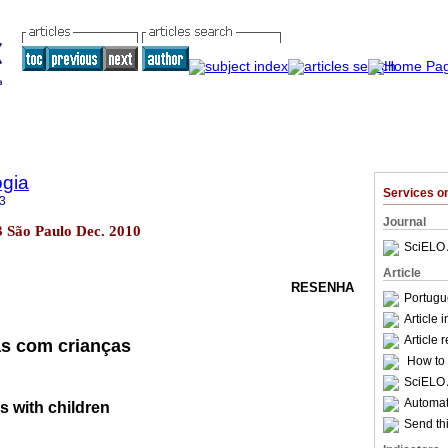
ogia
Services 
3
Journal
33 São Paulo Dec. 2010
SciELO 
Article
RESENHA
Portugu
Article 
Article 
as com crianças
How to c
SciELO 
Automati
s with children
Send thi