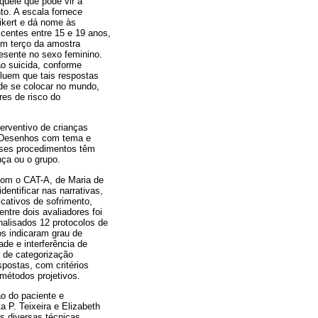
quele que pode vir a
to. A escala fornece
ikert e dá nome às
scentes entre 15 e 19 anos,
um terço da amostra
esente no sexo feminino.
o suicida, conforme
luem que tais respostas
de se colocar no mundo,
res de risco do
erventivo de crianças
e Desenhos com tema e
sses procedimentos têm
nça ou o grupo.
 com o CAT-A, de Maria de
entificar nas narrativas,
cativos de sofrimento,
ntre dois avaliadores foi
nalisados 12 protocolos de
os indicaram grau de
de e interferência de
a de categorização
spostas, com critérios
métodos projetivos.
ão do paciente e
a P. Teixeira e Elizabeth
s diversas técnicas