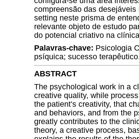
configura-se uma área interes
compreensão das desejáveis 
setting neste prisma de enten
relevante objeto de estudo p
do potencial criativo na clínic
Palavras-chave:
Psicologia Cl
psíquica; sucesso terapêutico
ABSTRACT
The psychological work in a cl
creative quality, while proces
the patient's creativity, that 
and behaviors, and from the ps
greatly contributes to the clin
theory, a creative process, b
explains the results of the th