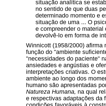
situação analítica se esta
no sentido de que duas p
determinado momento e es
situação de uma ... O psic
e compreender o material 
devolvê-lo em forma de in
Winnicott (1958/2000) afirma 
função do "ambiente suficien
"necessidades do paciente" 
ansiedades e angústias e ofe
interpretações criativas. O e
ambiente ao longo dos momen
humano são apresentadas por 
Natureza Humana,
na qual re
e respectivas adaptações da 
condições favoráveis à const