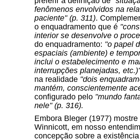
preferir a definição de
"situaç
fenômenos envolvidos na relaç
paciente" (p. 311)
. Complement
o enquadramento que é
"cons
interior se desenvolve o proce
do enquadramento:
"o papel d
espaciais (ambiente) e tempora
inclui o estabelecimento e ma
interrupções planejadas, etc.)"
na realidade
"dois enquadram
mantém, conscientemente acei
configurado pelo
"mundo fant
nele" (p. 316).
Embora Bleger (1977) mostre
Winnicott, em nosso entend
concepção sobre a existênci