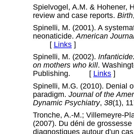
Spielvogel, A.M. & Hohener, H
review and case reports.
Birth
Spinelli, M. (2001). A systemat
neonaticide.
American Journal
[
Links
]
Spinelli, M. (2002).
Infanticid
on mothers who kill
. Washingt
Publishing. [
Links
]
Spinelli, M.G. (2010). Denial
paradigm.
Journal of the Ame
Dynamic Psychiatry
,
38
(1),
Tronche, A.-M.; Villemeyre-Pla
(2007). Du déni de grossesse
diagnostiques autour d'un ca