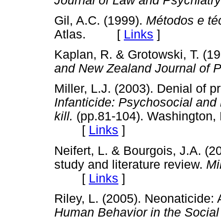
Journal of Law and Psychiatry
Gil, A.C. (1999).
Métodos e té
Atlas. [
Links
]
Kaplan, R. & Grotowski, T. (1
and New Zealand Journal of P
Miller, L.J. (2003). Denial of p
Infanticide: Psychosocial and
kill.
(pp.81-104). Washington, 
[
Links
]
Neifert, L. & Bourgois, J.A. (
study and literature review.
Mi
[
Links
]
Riley, L. (2005). Neonaticide:
Human Behavior in the Socia