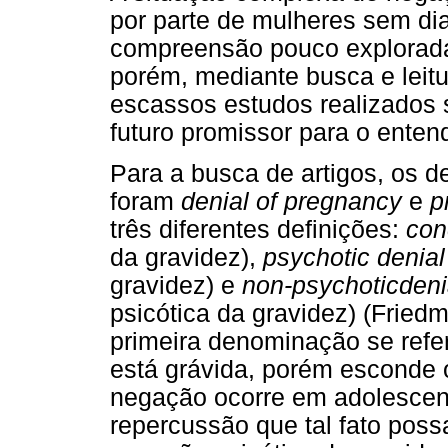
por parte de mulheres sem di
compreensão pouco explorada 
porém, mediante busca e leit
escassos estudos realizados 
futuro promissor para o enten
Para a busca de artigos, os de
foram
denial of pregnancy
e
p
três diferentes definições:
con
da gravidez),
psychotic denia
gravidez) e
non-psychoticdeni
psicótica da gravidez) (Frie
primeira denominação se refe
está grávida, porém esconde 
negação ocorre em adolescen
repercussão que tal fato possa