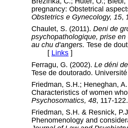
Brezinka, C.; Huter, O.; Biebl,
pregnancy: Obstetrical aspec
Obstetrics e Gynecology, 15
,
Chaulet, S. (2011).
Deni de gr
psychopathologique, prise en 
au chu d'angers.
Tese de douto
[
Links
]
Ferragu, G. (2002).
Le déni de
Tese de doutorado. Univers
Friedman, S.H.; Heneghan, A.
Characteristics of women who
Psychosomatics, 48
, 117-1
Friedman, S.H. & Resnick, P.J
Phenomenology and considerat