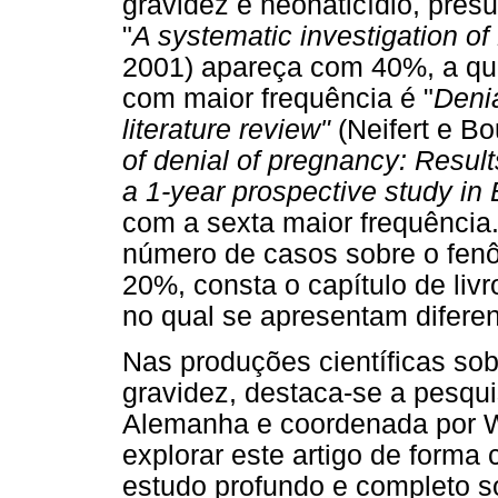
gravidez e neonaticídio, presu
"
A systematic investigation of
2001) apareça com 40%, a quar
com maior frequência é "
Deni
literature review"
(Neifert e Bo
of denial of pregnancy: Result
a 1-year prospective study in 
com a sexta maior frequência
número de casos sobre o fen
20%, consta o capítulo de livr
no qual se apresentam difere
Nas produções científicas so
gravidez, destaca-se a pesqui
Alemanha e coordenada por We
explorar este artigo de forma
estudo profundo e completo s