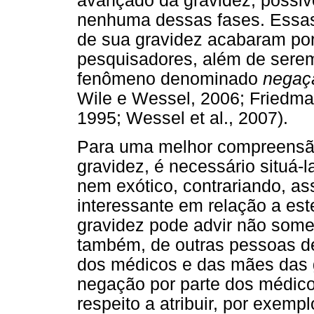
avançado da gravidez, possi
nenhuma dessas fases. Essas
de sua gravidez acabaram por
pesquisadores, além de sere
fenômeno denominado
negaç
Wile e Wessel, 2006; Friedman
1995; Wessel et al., 2007).
Para uma melhor compreensão
gravidez, é necessário situá
nem exótico, contrariando, 
interessante em relação a es
gravidez pode advir não somen
também, de outras pessoas d
dos médicos e das mães das g
negação por parte dos médicos
respeito a atribuir, por exemp