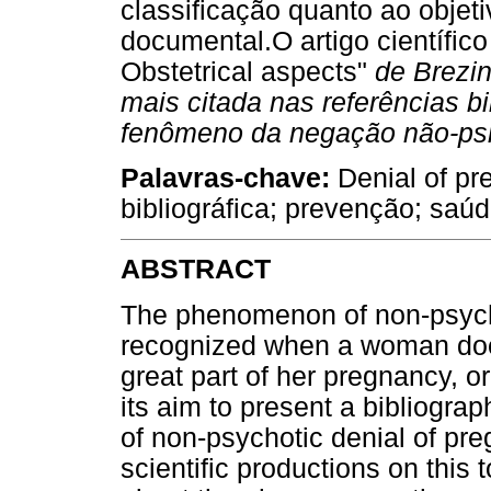
classificação quanto ao obje
documental.O artigo científico
Obstetrical aspects"
de Brezin
mais citada nas referências b
fenômeno da negação não-psic
Palavras-chave:
Denial of pr
bibliográfica; prevenção; saúd
ABSTRACT
The phenomenon of non-psycho
recognized when a woman does
great part of her pregnancy, or
its aim to present a bibliogr
of non-psychotic denial of pr
scientific productions on this