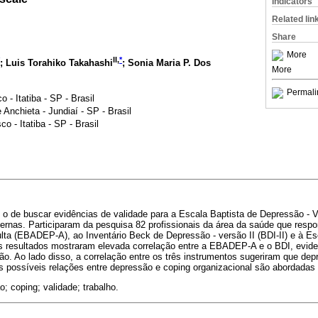
Indicators
Related lin
Share
More
II,
*
; Luis Torahiko Takahashi
; Sonia Maria P. Dos
More
Permali
 - Itatiba - SP - Brasil
 Anchieta - Jundiaí - SP - Brasil
o - Itatiba - SP - Brasil
i o de buscar evidências de validade para a Escala Baptista de Depressão - V
ternas. Participaram da pesquisa 82 profissionais da área da saúde que resp
lta (EBADEP-A), ao Inventário Beck de Depressão - versão II (BDI-II) e à E
 resultados mostraram elevada correlação entre a EBADEP-A e o BDI, evide
o. Ao lado disso, a correlação entre os três instrumentos sugeriram que dep
As possíveis relações entre depressão e coping organizacional são abordadas
; coping; validade; trabalho.