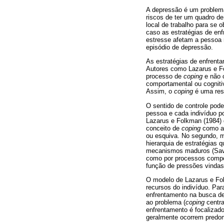
A depressão é um problem
riscos de ter um quadro de
local de trabalho para se
caso as estratégias de en
estresse afetam a pessoa 
episódio de depressão.
As estratégias de enfrent
Autores como Lazarus e Fo
processo de
coping
e não 
comportamental ou cogniti
Assim, o
coping
é uma resp
O sentido de controle pod
pessoa e cada indivíduo p
Lazarus e Folkman (1984) 
conceito de
coping
como at
ou esquiva. No segundo, mo
hierarquia de estratégias 
mecanismos maduros (Sav
como por processos compor
função de pressões vindas
O modelo de Lazarus e Fo
recursos do indivíduo. Par
enfrentamento na busca de 
ao problema (
coping
centra
enfrentamento é focalizad
geralmente ocorrem predom