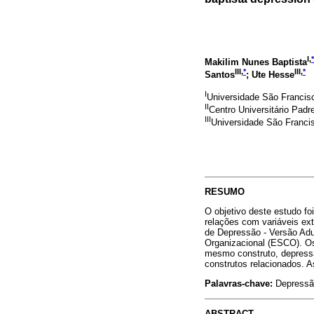
I,
*
Makilim Nunes Baptista
III,
*
III,
*
Santos
; Ute Hesse
I
Universidade São Francisco
II
Centro Universitário Padre
III
Universidade São Francisc
RESUMO
O objetivo deste estudo fo
relações com variáveis ex
de Depressão - Versão Adu
Organizacional (ESCO). Os
mesmo construto, depressã
construtos relacionados. 
Palavras-chave:
Depressão
ABSTRACT