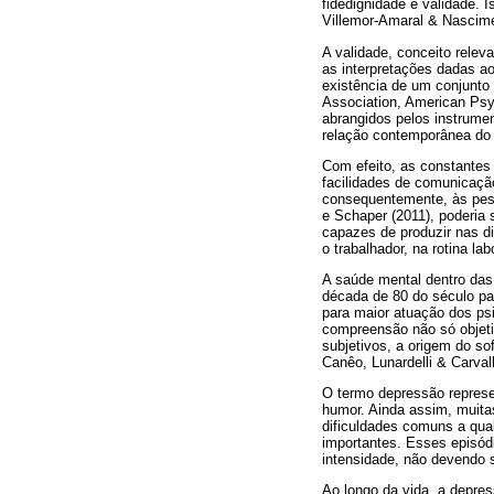
fidedignidade e validade. 
Villemor-Amaral & Nascime
A validade, conceito relev
as interpretações dadas ao
existência de um conjunto
Association, American Psy
abrangidos pelos instrume
relação contemporânea do
Com efeito, as constantes
facilidades de comunicaçã
consequentemente, às pesso
e Schaper (2011), poderia 
capazes de produzir nas d
o trabalhador, na rotina la
A saúde mental dentro das 
década de 80 do século pa
para maior atuação dos psi
compreensão não só objet
subjetivos, a origem do so
Canêo, Lunardelli & Carva
O termo depressão represe
humor. Ainda assim, muita
dificuldades comuns a qua
importantes. Esses episód
intensidade, não devendo 
Ao longo da vida, a depr