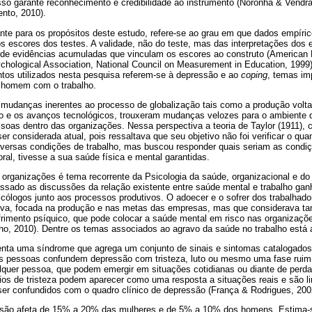
Isso garante reconhecimento e credibilidade ao instrumento (Noronha & Vendr
nto, 2010).
ante para os propósitos deste estudo, refere-se ao grau em que dados empíri
s escores dos testes. A validade, não do teste, mas das interpretações dos 
 de evidências acumuladas que vinculam os escores ao construto (American
chological Association, National Council on Measurement in Education, 1999
ntos utilizados nesta pesquisa referem-se à depressão e ao
coping
, temas im
 homem com o trabalho.
 mudanças inerentes ao processo de globalização tais como a produção voltad
o e os avanços tecnológicos, trouxeram mudanças velozes para o ambiente d
as dentro das organizações. Nessa perspectiva a teoria de Taylor (1911), ci
ser considerada atual, pois ressaltava que seu objetivo não foi verificar o q
iversas condições de trabalho, mas buscou responder quais seriam as condi
boral, tivesse a sua saúde física e mental garantidas.
organizações é tema recorrente da Psicologia da saúde, organizacional e do
ssado as discussões da relação existente entre saúde mental e trabalho gan
cólogos junto aos processos produtivos. O adoecer e o sofrer dos trabalhad
iva, focada na produção e nas metas das empresas, mas que considerava t
frimento psíquico, que pode colocar a saúde mental em risco nas organizaçõe
lho, 2010). Dentre os temas associados ao agravo da saúde no trabalho está 
nta uma síndrome que agrega um conjunto de sinais e sintomas catalogados
s pessoas confundem depressão com tristeza, luto ou mesmo uma fase ruim,
lquer pessoa, que podem emergir em situações cotidianas ou diante de perd
ios de tristeza podem aparecer como uma resposta a situações reais e são l
ser confundidos com o quadro clínico de depressão (França & Rodrigues, 200
essão afeta de 15% a 20% das mulheres e de 5% a 10% dos homens. Estima-