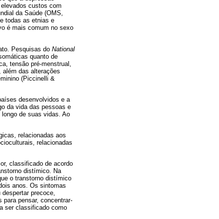
 elevados custos com
Mundial da Saúde (OMS,
e todas as etnias e
sivo é mais comum no sexo
fato. Pesquisas do
National
 somáticas quanto de
ca, tensão pré-menstrual,
, além das alterações
minino (Piccinelli &
países desenvolvidos e a
ngo da vida das pessoas e
 longo de suas vidas. Ao
ógicas, relacionadas aos
cioculturais, relacionadas
r, classificado de acordo
anstorno distímico. Na
e o transtorno distímico
dois anos. Os sintomas
u despertar precoce,
s para pensar, concentrar-
a ser classificado como