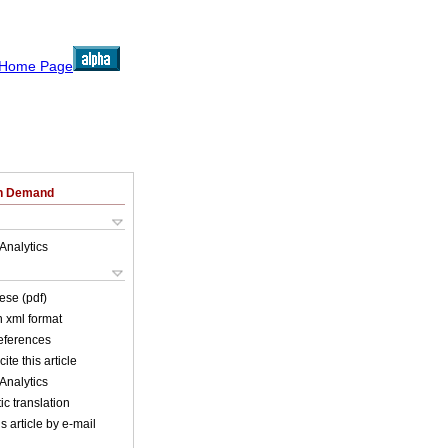
on Demand
Analytics
ese (pdf)
in xml format
references
ite this article
Analytics
c translation
s article by e-mail