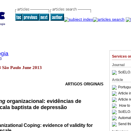
ogia
Services 
3
Journal
38 São Paulo June 2013
SciELO 
Article
ARTIGOS ORIGINAIS
Portugu
Article 
Article 
ng
organizacional: evidências de
How to c
scala baptista de depressão
SciELO 
Automati
Send thi
izational Coping: evidence of validity for
scale