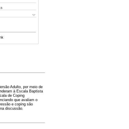
ks
nk
ersão Adulto, por meio de
onderam à Escala Baptista
scala de Coping
nciando que avaliam o
ressão e coping são
 na discussão.