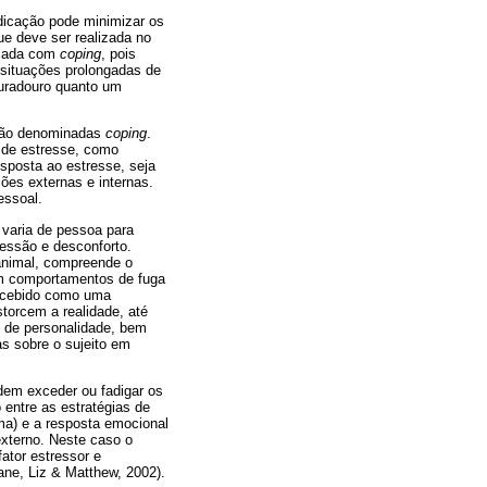
icação pode minimizar os
ue deve ser realizada no
ociada com
coping
, pois
 situações prolongadas de
duradouro quanto um
 são denominadas
coping
.
 de estresse, como
esposta ao estresse, seja
sões externas e internas.
essoal.
 varia de pessoa para
essão e desconforto.
animal, compreende o
am comportamentos de fuga
ncebido como uma
storcem a realidade, até
 de personalidade, bem
s sobre o sujeito em
em exceder ou fadigar os
entre as estratégias de
ma) e a resposta emocional
xterno. Neste caso o
ator estressor e
ne, Liz & Matthew, 2002).