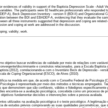
r evidences of validity in support of the Baptista Depression Scale - Adult Ve
l variables. The participants were 82 healthcare professionals who responded 
DEP-A), Beck Depression Inventory - version II (BDI-II) and Organizational
lation between the BDI and EBADEP-A, evidencing that they evaluate the same
etween all three instruments suggested that depression and coping are related
ssion and coping at work are addressed in the discussion.
ing; validity; work.
mo objetivo buscar evidências de validade por meio de relações com variávei
onvergente/discriminante e construtos relacionados, para a Escala Baptista
ista (2012), correlacionando-a com o Inventário Beck de Depressão - versão 
scala de
Coping
Organizacional (ESCO), de Alves (2010).
tifica na medida em que, de acordo com o Conselho Federal de Psicologia (C
a Psicologia é representada por meio dos métodos e técnicas empregados. T
que demonstrem que são confiáveis, válidos e fidedignos especificamente p
ções encontra-se a avaliação psicológica, concebida como um processo de p
 objetivos fundamentar decisões e intervenções sobre a pessoa avaliada.
ntos utilizados na avaliação psicológica é o teste psicológico. A legitimaçã
ncia de estudos prévios comprovando as suas qualidades psicométricas, que 