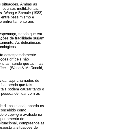
s situações. Ambas as
recursos multifatoriais,
ais. Wong e Sproule (1983)
a entre pessimismo e
de enfrentamento aos
 esperança, sendo que em
ções de fragilidade surjam
tamento. As deficiências
cológicos.
enta desesperadamente
ções difíceis não
ências, sendo que as mais
ifíceis (Wong & McDonald,
 vida, aqui chamados de
lia, sendo que tais
itais podem causar tanto o
 pessoa de lidar com as
e disposicional, aborda os
 concebido como
ndo o
coping
é avaliado na
mportamento de
situacional, compreende as
esposta a situações de