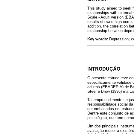
This study aimed to seek fo
relationships with externa
Scale - Adult Version (EBA
results showed high corre
addition, the correlation b
relationship between depre
Key words:
Depression; cop
INTRODUÇÃO
O presente estudo teve co
especificamente validade c
adultos (EBADEP-A) de Bapt
Steer e Brow (1996) e a E
Tal empreendimento se jus
responsabilidade social d
ser embasados em estudos 
Dentre este conjunto de a
psicológico, que tem como
Um dos principais instrume
avaliação requer a existê