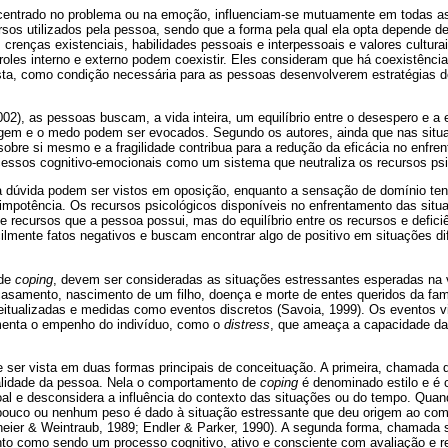
entrado no problema ou na emoção, influenciam-se mutuamente em todas a
sos utilizados pela pessoa, sendo que a forma pela qual ela opta depende de 
 crenças existenciais, habilidades pessoais e interpessoais e valores cultur
oles interno e externo podem coexistir. Eles consideram que há coexistênci
lista, como condição necessária para as pessoas desenvolverem estratégias 
2), as pessoas buscam, a vida inteira, um equilíbrio entre o desespero e a
agem e o medo podem ser evocados. Segundo os autores, ainda que nas situa
obre si mesmo e a fragilidade contribua para a redução da eficácia no enfren
essos cognitivo-emocionais como um sistema que neutraliza os recursos psi
a dúvida podem ser vistos em oposição, enquanto a sensação de domínio t
impotência. Os recursos psicológicos disponíveis no enfrentamento das situa
 recursos que a pessoa possui, mas do equilíbrio entre os recursos e defici
cilmente fatos negativos e buscam encontrar algo de positivo em situações d
 de
coping
, devem ser consideradas as situações estressantes esperadas na
casamento, nascimento de um filho, doença e morte de entes queridos da famí
itualizadas e medidas como eventos discretos (Savoia, 1999). Os eventos v
menta o empenho do indivíduo, como o
distress
, que ameaça a capacidade da
 ser vista em duas formas principais de conceituação. A primeira, chamada d
nalidade da pessoa. Nela o comportamento de
coping
é denominado estilo e é
soal e desconsidera a influência do contexto das situações ou do tempo. Qua
 pouco ou nenhum peso é dado à situação estressante que deu origem ao co
heier & Weintraub, 1989; Endler & Parker, 1990). A segunda forma, chamada 
nto como sendo um processo cognitivo, ativo e consciente com avaliação e r