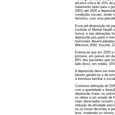
alcance cerca de 15% da 
tratamento tanto para o g
2001) até 2020 a depressão
condições sociais, tendo 
feminino, com uma preval
Essa pré-disposição da po
Institute of Mental Health
e
humor, e nas alterações ho
depressão pós-parto e men
hormonais desencadeadas po
Wikinson 2000; Kessler, 20
Estima-se que em 2020 a d
primeira, em países em des
80% dos pacientes que rec
lado disso, em média, 15
A depressão deve ser enten
fatores genéticos e de estr
à estrutura familiar e soc
Conforme definição do DSM
com a quantidade e duração
depressão maior, os sint
se refere a um estado de 
mais observados incluem al
redução da atividade psico
se ou tomar decisões e pe
leve, moderado ou severo, 