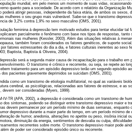
população mundial, em pelo menos um momento de suas vidas, ocasionando
overno quanto para a sociedade. De acordo com o relatório da Organização 
 poderá atingir pessoas, independente da faixa etária, de ambos os sexos, d
nas mulheres o seu grupo mais vulnerável. Sabe-se que o transtorno depres
ência de 3,2% contra 1,9% no sexo masculino (OMS, 2001).
pulação feminina à depressão tem motivado estudos para tentar elucidar tal 
xplicaram parcialmente o fenômeno com base nos tipos de respostas, tanto
rmonais nas mulheres (Kessler, 2003). Além das situações relativas à menar
opausa, também foram considerados os fatores genéticos, de suporte social
r fatores estressantes do dia a dia, e fatores culturais inerentes ao sexo fe
03; Baptista, Baptista & Oliveira, 2004).
epressão será a segunda maior causa de incapacitação para o trabalho em 
envolvimento. O transtorno é crônico e recorrente, ou seja, se repete ao lo
ebem tratamento para um episódio depressivo terão um segundo episódio ao
% dos pacientes gravemente deprimidos se suicidam (OMS, 2001).
dida como um transtorno de etiologia multifatorial, no qual as variáveis biol
utura cerebral, as psicológicas, relacionadas aos fatores de estresse, e as so
ial, devem ser consideradas (Myers, 1999).
-IV-TR (APA, 2002), a depressão é considerada como um transtorno de humo
 dos sintomas, podendo se distinguir entre transtorno depressivo maior e tr
omas devem permanecer por um período mínimo de duas semanas, enquanto qu
humor depressivo durante a maior parte do tempo, em um período mínimo de 
teração de humor, anedonia, alterações no apetite ou peso, insônia inicial o
motora, diminuição da energia, sentimentos de desvalia ou culpa, dificuldade
nsamentos recorrentes sobre morte. O transtorno depressivo maior pode aind
além de poder ser considerado episódio único ou recorrente.