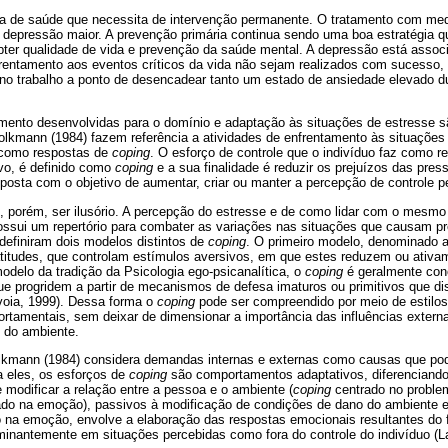
a de saúde que necessita de intervenção permanente. O tratamento com med
 depressão maior. A prevenção primária continua sendo uma boa estratégia q
 obter qualidade de vida e prevenção da saúde mental. A depressão está ass
frentamento aos eventos críticos da vida não sejam realizados com sucesso,
no trabalho a ponto de desencadear tanto um estado de ansiedade elevado 
amento desenvolvidas para o domínio e adaptação às situações de estresse
lkmann (1984) fazem referência a atividades de enfrentamento às situações
como respostas de
coping
. O esforço de controle que o indivíduo faz como r
vo, é definido como
coping
e a sua finalidade é reduzir os prejuízos das pres
osta com o objetivo de aumentar, criar ou manter a percepção de controle p
e, porém, ser ilusório. A percepção do estresse e de como lidar com o mesmo
ossui um repertório para combater as variações nas situações que causam pr
definiram dois modelos distintos de
coping
. O primeiro modelo, denominado 
itudes, que controlam estímulos aversivos, em que estes reduzem ou ativ
delo da tradição da Psicologia ego-psicanalítica, o
coping
é geralmente co
que progridem a partir de mecanismos de defesa imaturos ou primitivos que di
oia, 1999). Dessa forma o
coping
pode ser compreendido por meio de estilos
tamentais, sem deixar de dimensionar a importância das influências externa
 do ambiente.
lkmann (1984) considera demandas internas e externas como causas que pod
a eles, os esforços de
coping
são comportamentos adaptativos, diferenciando 
modificar a relação entre a pessoa e o ambiente (
coping
centrado no proble
do na emoção), passivos à modificação de condições de dano do ambiente e
o na emoção, envolve a elaboração das respostas emocionais resultantes do f
inantemente em situações percebidas como fora do controle do indivíduo (La