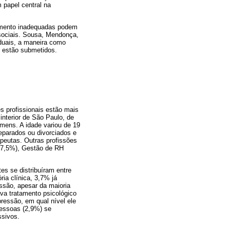
 papel central na
tamento inadequadas podem
 sociais. Sousa, Mendonça,
iduais, a maneira como
s estão submetidos.
es profissionais estão mais
interior de São Paulo, de
ens. A idade variou de 19
eparados ou divorciados e
apeutas. Outras profissões
 (7,5%), Gestão de RH
es se distribuíram entre
ia clínica, 3,7% já
ssão, apesar da maioria
va tratamento psicológico
ressão, em qual nível ele
pessoas (2,9%) se
ssivos.