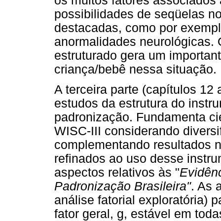
os muitos fatores associados 
possibilidades de seqüelas n
destacadas, como por exemplo
anormalidades neurológicas. O
estruturado gera um important
criança/bebê nessa situação.
A terceira parte (capítulos 12 
estudos da estrutura do instr
padronização. Fundamenta cie
WISC-III considerando diversi
complementando resultados nor
refinados ao uso desse instru
aspectos relativos às "
Evidên
Padronização Brasileira"
. As 
análise fatorial exploratória)
fator geral, g, estável em tod