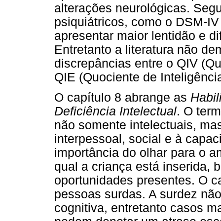
alterações neurológicas. Se
psiquiátricos, como o DSM-IV
apresentar maior lentidão e d
Entretanto a literatura não de
discrepâncias entre o QIV (Quo
QIE (Quociente de Inteligênc
O capítulo 8 abrange as
Habil
Deficiência Intelectual
. O ter
não somente intelectuais, ma
interpessoal, social e à capa
importância do olhar para o a
qual a criança está inserida,
oportunidades presentes. O ca
pessoas surdas. A surdez não
cognitiva, entretanto casos m