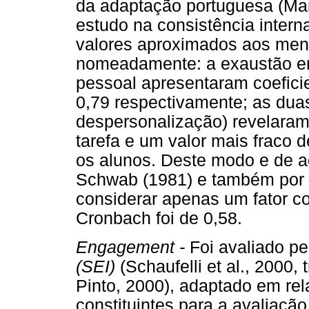
da adaptação portuguesa (Mar
estudo na consistência intern
valores aproximados aos menc
nomeadamente: a exaustão em
pessoal apresentaram coefici
0,79 respectivamente; as dua
despersonalização) revelaram 
tarefa e um valor mais fraco 
os alunos. Deste modo e de a
Schwab (1981) e também por 
considerar apenas um fator co
Cronbach foi de 0,58.
Engagement -
Foi avaliado p
(SEI)
(Schaufelli et al., 2000
Pinto, 2000), adaptado em rel
constituintes para a avaliaçã