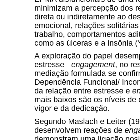
minimizam a percepção dos r
direta ou indiretamente ao de
emocional, relações solitári
trabalho, comportamentos adit
como as úlceras e a insônia (
A exploração do papel dese
estresse -
engagement
, no re
mediação formulada se confi
Dependência Funcional/ Inco
da relação entre estresse e
e
mais baixos são os níveis de 
vigor e da dedicação.
Segundo Maslach e Leiter (19
desenvolvem reações de
eng
demonstram uma ligação posit