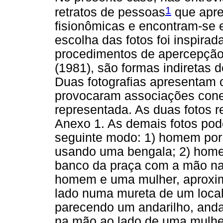
1
retratos de pessoas
que apre
fisionômicas e encontram-se e
escolha das fotos foi inspira
procedimentos de apercepção
(1981), são formas indiretas d
Duas fotografias apresentam 
provocaram associações conex
representada. As duas fotos r
Anexo 1. As demais fotos pod
seguinte modo: 1) homem por 
usando uma bengala; 2) home
banco da praça com a mão na 
homem e uma mulher, aproxim
lado numa mureta de um local
parecendo um andarilho, anda
na mão ao lado de uma mulher