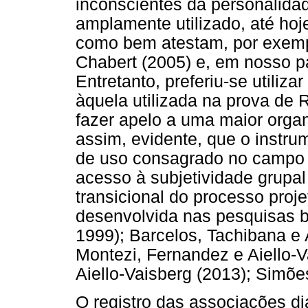
inconscientes da personalida
amplamente utilizado, até hoj
como bem atestam, por exempl
Chabert (2005) e, em nosso pa
Entretanto, preferiu-se utiliz
àquela utilizada na prova de 
fazer apelo a uma maior organ
assim, evidente, que o instr
de uso consagrado no campo d
acesso à subjetividade grupa
transicional do processo pro
desenvolvida nas pesquisas br
1999); Barcelos, Tachibana e A
Montezi, Fernandez e Aiello-
Aiello-Vaisberg (2013); Simõe
O registro das associações dia