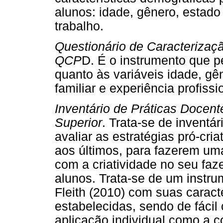
alunos: idade, gênero, estado c
trabalho.
Questionário de Caracterizaçã
QCP
D. É o instrumento que p
quanto às variáveis idade, gên
familiar e experiência profissi
Inventário de Práticas Docen
Superior
. Trata-se de inventá
avaliar as estratégias pró-cri
aos últimos, para fazerem um
com a criatividade no seu faz
alunos. Trata-se de um instru
Fleith (2010) com suas caracte
estabelecidas, sendo de fácil
aplicação individual como a co