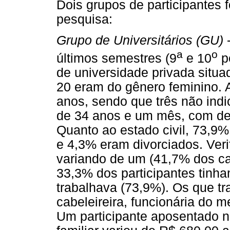
Dois grupos de participantes
pesquisa:
Grupo de Universitários (GU)
-
a
o
últimos semestres (9
e 10
pe
de universidade privada situ
20 eram do gênero feminino. A
anos, sendo que três não indic
de 34 anos e um mês, com de
Quanto ao estado civil, 73,9
e 4,3% eram divorciados. Veri
variando de um (41,7% dos ca
33,3% dos participantes tinham
trabalhava (73,9%). Os que t
cabeleireira, funcionária do me
Um participante aposentado n