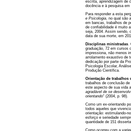
escrita, aprendizagem de 
docência e à pesquisa em 
Para responder a esta per
e Psicologia
, no qual são 
em bancas, trabalhos de pe
de confiabilidade é muito 
seja, 2004. Assim sendo, 
data de sua morte, em 2014
Disciplinas ministradas
.
graduação, 72 em cursos d
impressiona, não menos im
arrolamento exaustivo de 
dedicação por parte da Pr
Psicologia Escolar, Análi
Produção Científica.
Orientação de trabalhos c
trabalhos de conclusão de 
este aspecto de sua vida a
agradável de se desenvolv
orientando
" (2004, p. 98).
Como um ex-orientando pos
todos aqueles que vivencia
orientação: estimulando-n
esforço e seriedade sempr
quantidade de 151 disserta
Como ocorreu com a varieda