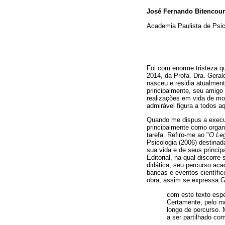
José Fernando Bitencou
Academia Paulista de Psico
Foi com enorme tristeza qu
2014, da Profa. Dra. Geral
nasceu e residia atualment
principalmente, seu amigo
realizações em vida de mo
admirável figura a todos a
Quando me dispus a executa
principalmente como organ
tarefa. Refiro-me ao "
O Leg
Psicologia (2006) destinad
sua vida e de seus princip
Editorial, na qual discorr
didática, seu percurso aca
bancas e eventos científic
obra, assim se expressa G
com este texto espe
Certamente, pelo me
longo de percurso. 
a ser partilhado co