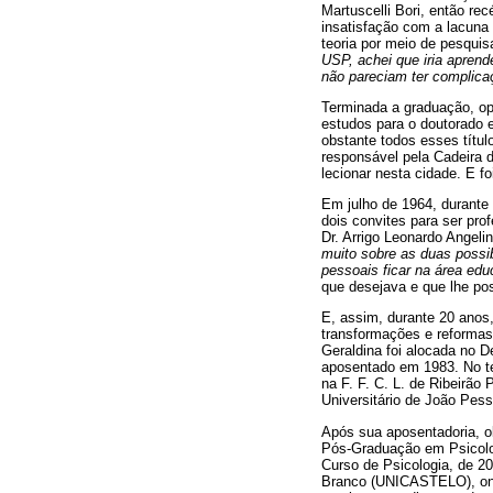
Martuscelli Bori, então r
insatisfação com a lacuna 
teoria por meio de pesqui
USP, achei que iria aprend
não pareciam ter complicaç
Terminada a graduação, op
estudos para o doutorado 
obstante todos esses título
responsável pela Cadeira d
lecionar nesta cidade. E f
Em julho de 1964, durante
dois convites para ser pro
Dr. Arrigo Leonardo Angeli
muito sobre as duas possi
pessoais ficar na área edu
que desejava e que lhe pos
E, assim, durante 20 anos
transformações e reformas 
Geraldina foi alocada no 
aposentado em 1983. No t
na F. F. C. L. de Ribeirão
Universitário de João Pes
Após sua aposentadoria, ob
Pós-Graduação em Psicolo
Curso de Psicologia, de 20
Branco (UNICASTELO), onde