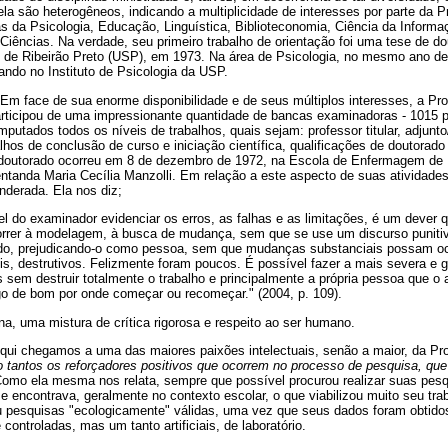
la são heterogêneos, indicando a multiplicidade de interesses por parte da P
as da Psicologia, Educação, Linguística, Biblioteconomia, Ciência da Informa
iências. Na verdade, seu primeiro trabalho de orientação foi uma tese de do
e Ribeirão Preto (USP), em 1973. Na área de Psicologia, no mesmo ano de 1
tando no Instituto de Psicologia da USP.
 Em face de sua enorme disponibilidade e de seus múltiplos interesses, a Pro
articipou de uma impressionante quantidade de bancas examinadoras - 1015 p
mputados todos os níveis de trabalhos, quais sejam: professor titular, adjunto
lhos de conclusão de curso e iniciação científica, qualificações de doutorad
doutorado ocorreu em 8 de dezembro de 1972, na Escola de Enfermagem de R
entanda Maria Cecília Manzolli. Em relação a este aspecto de suas atividad
derada. Ela nos diz;
l do examinador evidenciar os erros, as falhas e as limitações, é um dever q
orrer à modelagem, à busca de mudança, sem que se use um discurso punitiv
do, prejudicando-o como pessoa, sem que mudanças substanciais possam oco
s, destrutivos. Felizmente foram poucos. É possível fazer a mais severa e g
s sem destruir totalmente o trabalho e principalmente a própria pessoa que 
go de bom por onde começar ou recomeçar." (2004, p. 109).
na, uma mistura de crítica rigorosa e respeito ao ser humano.
Aqui chegamos a uma das maiores paixões intelectuais, senão a maior, da Pro
o tantos os reforçadores positivos que ocorrem no processo de pesquisa, que
 Como ela mesma nos relata, sempre que possível procurou realizar suas pes
se encontrava, geralmente no contexto escolar, o que viabilizou muito seu tra
pesquisas "ecologicamente" válidas, uma vez que seus dados foram obtidos
ontroladas, mas um tanto artificiais, de laboratório.