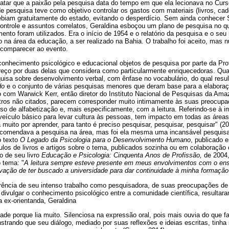
atar que a paixão pela pesquisa data do tempo em que ela lecionava no Curso
de pesquisa teve como objetivo controlar os gastos com materiais (livros, cad
ebiam gratuitamente do estado, evitando o desperdício. Sem ainda conhecer S
ontrole e assuntos correlatos, Geraldina esboçou um plano de pesquisa no qua
nto foram utilizados. Era o início de 1954 e o relatório da pesquisa e o se
na área da educação, a ser realizado na Bahia. O trabalho foi aceito, mas n
e comparecer ao evento.
onhecimento psicológico e educacional objetos de pesquisa por parte da Prof
preço por duas delas que considera como particularmente enriquecedoras. Qua
uisa sobre desenvolvimento verbal, com ênfase no vocabulário, do qual resul
do
e o conjunto de várias pesquisas menores que deram base para a elabora
 com Warwick Kerr, então diretor do Instituto Nacional de Pesquisas da Amaz
ros não citados, parecem corresponder muito intimamente às suas preocupa
so de alfabetização e, mais especificamente, com a leitura. Referindo-se à imp
 veículo básico para levar cultura às pessoas, tem impacto em todas as áreas
muito por aprender, para tanto é preciso pesquisar, pesquisar, pesquisar" (200
ecomendava a pesquisa na área, mas foi ela mesma uma incansável pesquis
o texto
O Legado da Psicologia para o Desenvolvimento Humano
, publicado 
ítulos de livros e artigos sobre o tema, publicados sozinha ou em colaboraçã
o de seu livro
Educação e Psicologia: Cinquenta Anos de Profissão,
de 2004
o tema: "
A leitura sempre esteve presente em meus envolvimentos com o ens
ivação de ter buscado a universidade para dar continuidade à minha formação
ência de seu intenso trabalho como pesquisadora, de suas preocupações de 
ivulgar o conhecimento psicológico entre a comunidade científica, resulta
ex-orientanda, Geraldina
ade porque lia muito. Silenciosa na expressão oral, pois mais ouvia do que fa
trando que seu diálogo, mediado por suas reflexões e ideias escritas, tinha