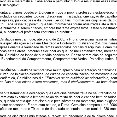
ciências e matemática. Cabe agora a pergunta: "Do que resultaram esses ma
Psicologia?".
guntava, vamos obedecer à ordem em que a própria professora estabeleceu no
arrolados os seguintes tópicos: disciplinas ministradas, orientação de trabalho
squisas, publicações e distinções. Sendo tais informações originárias da pró
alto. Cabe ressaltar, porém, que tais informações foram atualizadas até a data
os números a serem citados, embora bastante expressivos, estão subestima
, a incansável professora continuou a produzir.
 Os dados mostram que, até o ano de 2003, a Profa. Geraldina havia ministrad
e especialização e 127 em Mestrado e Doutorado, totalizando 251 disciplina
pressionante é variedade de temas abrangidos por tais disciplinas. Como me
todas estas áreas, procurei selecionar as que, no meu entendimento, merece
ofa. Geraldina ao longo de sua vida acadêmica. Penso serem elas as seguint
se Experimental do Comportamento, Comportamento Verbal, Psicolinguística, 
ientíficos
. Geraldina sempre teve muito apreço pela orientação de trabalhos
curso, de iniciação científica, de cursos de especialização, de mestrado e d
cadêmica, Geraldina nos diz: "
Envolver-se na atividade de orientação é, se
er. Não é sem crises e sem problemas, mas é efetivamente muito bom desen
so testemunhar a dedicação que Geraldina demonstrava no seu trabalho de
ram esta experiência lembrar-se-ão do misto de rigor e carinho bem dosados
os, quando sentia que era disso que precisávamos no momento, mas exigind
e que necessário. E com esta atitude, a Profa. Geraldina computou, até 2004
ções de mestrado e 79 teses de doutorado orientadas, num total de 230 trab
de de disciplinas ministradas e, talvez, em decorrência de tal diversidade,