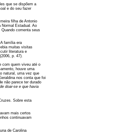
eles que se dispõem a
oal e do seu fazer
meira filha de Antonio
la Normal Estadual. Ao
es". Quando comenta seus
A família era
ebia muitas visitas
utir literatura e
2006, p. 47).
 e com quem viveu até o
casamento, houve uma
ão natural, uma vez que
Geraldina nos conta que foi
de não parece ter durado
de doar-se e que havia
Cruzes. Sobre esta
tavam mais certos
sonhos continuavam
una de Carolina