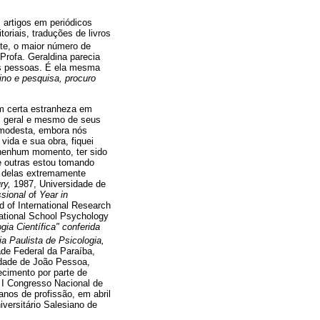
 artigos em periódicos
oriais, traduções de livros
nte, o maior número de
Profa. Geraldina parecia
as pessoas. É ela mesma
no e pesquisa, procuro
am certa estranheza em
em geral e mesmo de seus
 modesta, embora nós
ida e sua obra, fiquei
 nenhum momento, ter sido
e outras estou tomando
s delas extremamente
ry,
1987, Universidade de
sional o
f
Year in
d of International Research
national School Psychology
ia Científica" conferida
 Paulista de Psicologia,
ade Federal da Paraíba,
idade de João Pessoa,
cimento por parte de
 I Congresso Nacional de
nos de profissão, em abril
versitário Salesiano de