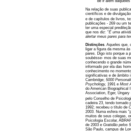
de ir além daquele
Na relação de suas publica
científicos e de divulgação
e de capítulos de livros, t
publicações - 269 ou um te
ter uma especial predileç
que nos diz: "
É uma ativid
alertar meus pares para t
Distinções
. Aqueles que, 
ligar a figura da mesma à
pares. Digo isto porque a
soubésse- mos de suas mui
conhecendo o grande númer
informado por ela das hom
conhecimento no momento 
significativas e de âmbito 
Cambridge;
5000 Personali
Psychology,
1991 e
Most 
do American Biographical 
Association, Eger, Ungary
pelo Conselho de Psicologi
cadeira 23, tendo tomado 
1992; recebeu o título de
C
2003. Numa esfera mais "p
muitos de seus colegas, o
Psicologia Escolar, ABRAP
de 2003 e
Gratidão pelos 
São Paulo, campus de Lor