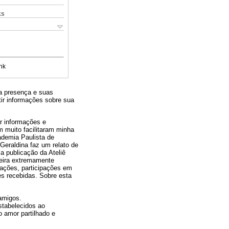
ks
nk
ua presença e suas
ir informações sobre sua
ar informações e
 muito facilitaram minha
ademia Paulista de
 Geraldina faz um relato de
a publicação da Ateliê
neira extremamente
cações, participações em
es recebidas. Sobre esta
amigos.
stabelecidos ao
 amor partilhado e