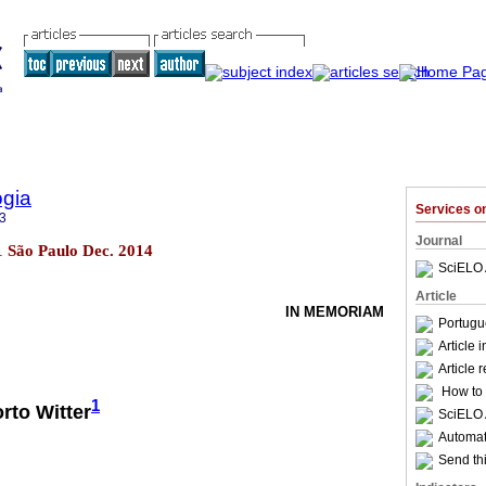
ogia
Services 
3
Journal
41 São Paulo Dec. 2014
SciELO 
Article
IN MEMORIAM
Portugu
Article 
Article 
How to c
1
rto Witter
SciELO 
Automati
Send thi