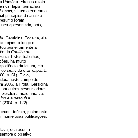
 Primário. Ela nos relata
ernos, lápis, borrachas,
kinner, sistema contratual
l princípios da análise
u resumo foram
unca apresentado, pois,
a. Geraldina. Todavia, ela
is sejam, o longo e
tou posteriormente a
ção da
Cartilha da
ônia. Estes trabalhos,
ções, há muito
ortância da leitura, ela
 de sua vida e as capacita
6, p. 51). E ela,
adora neste campo do
em 2006, a Profa. Geraldina
o com outros pesquisadores.
, Geraldina mais uma vez
ino e a pesquisa,
"
(2004, p. 122).
ordem teórica, juntamente
ram numerosas publicações.
lava, sua escrita
 sempre o objetivo