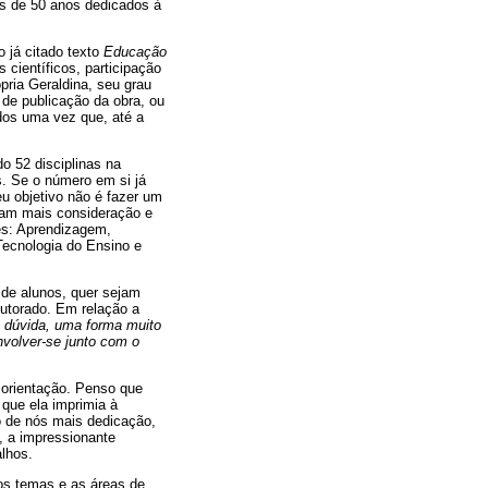
is de 50 anos dedicados à
 já citado texto
Educação
s científicos, participação
pria Geraldina, seu grau
 de publicação da obra, ou
dos uma vez que, até a
o 52 disciplinas na
s. Se o número em si já
u objetivo não é fazer um
ram mais consideração e
es: Aprendizagem,
Tecnologia do Ensino e
 de alunos, quer sejam
outorado. Em relação a
m dúvida, uma forma muito
volver-se junto com o
 orientação. Penso que
 que ela imprimia à
o de nós mais dedicação,
, a impressionante
alhos.
 os temas e as áreas de