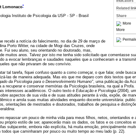
Indicators
*
rt Lomonaco
Related lin
logia Instituto de Psicologia da USP - SP - Brasil
Share
More
More
Permali
e recebi a notícia do falecimento, no dia de 29 de março de
dina Porto Witter, na cidade de Mogi das Cruzes, onde
e. Fui seu aluno, seu orientando no doutorado, mas,
 de muitos anos. Talvez por isto me tenha sido solicitado que comentasse s
do a evocar lembranças e saudades naqueles que a conheceram e a transmit
queles que não privaram de seu convívio.
r tal tarefa, fiquei confuso quanto a como começar, o que falar, onde busc
izá-las de maneira adequada. Mas eis que me deparo com dois textos que em
ado da Psicologia para o Desenvolvimento Humano"
, uma publicação da Ac
a a recuperar e conservar memórias da Psicologia brasileira, na qual a Profa.
ais interesses acadêmicos. O outro texto é
Educação e Psicologia
(2004), um
e sobre aspectos de sua vida e de suas atitudes perante à vida, expõe, de ma
dêmico e arrola suas muitas atividades enquanto docente universitária: publi
os, orientações de mestrados e doutorados, trabalhos de pesquisa e distinçõ
eraldina:
ro repassar um pouco de minha vida para meus filhos, netos, orientandos e 
u próprio estilo de ser, aparecerão mais os dados, os fatos e os conceitos e
Mas subjacente, embora não explícita, há muita emoção, principalmente muito
m todos que caminharam por pouco ou muito tempo ao meu lado (p. 22).