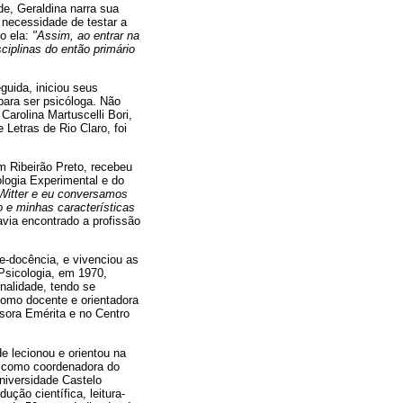
e, Geraldina narra sua
a necessidade de testar a
o ela:
"Assim, ao entrar na
ciplinas do então primário
guida, iniciou seus
ara ser psicóloga. Não
Carolina Martuscelli Bori,
 Letras de Rio Claro, foi
m Ribeirão Preto, recebeu
ologia Experimental e do
Witter e eu conversamos
 e minhas características
havia encontrado a profissão
e-docência, e vivenciou as
Psicologia, em 1970,
nalidade, tendo se
omo docente e orientadora
ssora Emérita e no Centro
e lecionou e orientou na
, como coordenadora do
niversidade Castelo
ção científica, leitura-