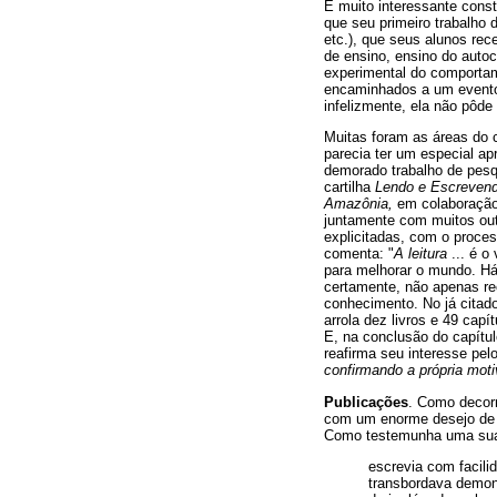
É muito interessante const
que seu primeiro trabalho 
etc.), que seus alunos rec
de ensino, ensino do autoc
experimental do comportame
encaminhados a um evento 
infelizmente, ela não pôd
Muitas foram as áreas do c
parecia ter um especial a
demorado trabalho de pesq
cartilha
Lendo e Escreven
Amazônia,
em colaboração
juntamente com muitos out
explicitadas, com o proces
comenta: "
A leitura
... é o
para melhorar o mundo. Há 
certamente, não apenas r
conhecimento. No já citad
arrola dez livros e 49 cap
E, na conclusão do capítul
reafirma seu interesse pel
confirmando a própria mot
Publicações
. Como decorr
com um enorme desejo de d
Como testemunha uma sua 
escrevia com facilid
transbordava demons