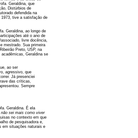
rofa. Geraldina, que
ção, Distúrbios de
utorado defendida na
973, tive a satisfação de
fa. Geraldina, ao longo de
articipações até o ano de
/associado, livre docência,
o e mestrado. Sua primeira
ibeirão Preto, USP, na
es acadêmicas, Geraldina se
ue, ao ser
o, agressivo, que
rrer. Já presenciei
rave das críticas,
o apresentou. Sempre
fa. Geraldina. É ela
 não sei mais como viver
quisas no contexto em que
balho de pesquisadora e,
 em situações naturais e