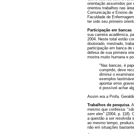
orientação assumidos por e
orientou trabalhos nas áre
Comunicação e Ensino de C
Faculdade de Enfermagem d
ter sido seu primeiro orien
Participação em bancas
.
sua carreira acadêmica, p
2004. Neste total estão co
doutorado, mestrado, traba
participação em banca de 
defesa de sua primeira ori
mostra muito humana e pon
"Nas bancas, é pape
cumprido, deve rec
diminui o examinan
exemplos lastimávei
apontar erros grave
é possível achar al
Assim era a Profa. Geraldi
Trabalhos de pesquisa
. 
mesmo que confessa: "
sã
sem eles
" (2004, p. 118).
a questão a ser resolvida 
ao mesmo tempo, produziu 
não em situações bastante c