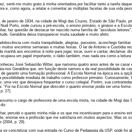
, senti-me muito grato à minha orientadora por facilitar tanto a tarefa daqu
ra e, como agora, a relatar e comentar as múltiplas facetas de sua vida pess
 de janeiro de 1934, na cidade de Mogi das Cruzes, Estado de São Paulo, pri
Nudi Porto, onde cursou a pré-escola, o ensino primário, o ginásio e a Esco
miliar, faz questão de destacar ter nascido numa família de "assíduos leitor
tude, Geraldina deixa transparecer muita saudade e muito afeto:
dolescência com muita tranquilidade, alegrias, passeios, aconchego familiar. 
 muitos encontros semanais e muitas festas. O lar de Antonio e Custódia rec
da manhã aos encontros à noite para jogar, tocar, ouvir e cantar, declamar, disc
a ocupava um papel importante, o rádio também, mas nada era como a leitura (
conheceu José Sebastião Witter, que namorou quatro anos antes de se casar
lata-nos Geraldina que, em função deste namoro e da real possibilidade de 
o de garantir uma formação profissional. A Escola Normal na época era a opç
a possibilidade imediata de trabalho como professor primário. Curiosamente, 
e, uma vez que desejava frequentar o curso colegial. Porém, sua contrarieda
: "
Foi na Escola Normal que descobri o quanto ensinar podia ser uma forma 
 p. 27).
ssumiu o cargo de professora de uma escola mista, na cidade de Mogi das 
diz:
lhar, percebi o quanto minha mãe e os que me incentivaram para o ensino es
te, ensinar era a profissão que me satisfazia em muitos aspectos. Mas os 
 (2004, p. 29).
se concretizar com sua entrada no Curso de Pedagogia da USP, onde foi al