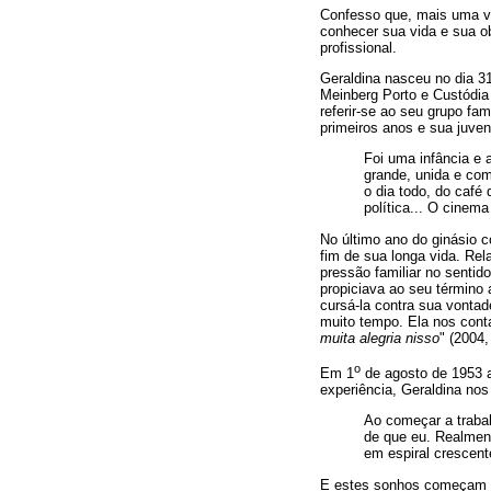
Confesso que, mais uma vez
conhecer sua vida e sua ob
profissional.
Geraldina nasceu no dia 31
Meinberg Porto e Custódia 
referir-se ao seu grupo fa
primeiros anos e sua juven
Foi uma infância e a
grande, unida e com
o dia todo, do café 
política... O cinem
No último ano do ginásio 
fim de sua longa vida. Re
pressão familiar no sentid
propiciava ao seu término 
cursá-la contra sua vontad
muito tempo. Ela nos conta
muita alegria nisso
" (2004,
o
Em 1
de agosto de 1953 a
experiência, Geraldina nos 
Ao começar a traba
de que eu. Realmen
em espiral crescente
E estes sonhos começam a 