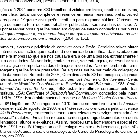
s com quem conversava, presencialmente (Guzzo, 2014).
ções até 2004 constam 800 trabalhos divididos em livros, capítulos de livros,
 científica, trabalhos completos e resumos em anais, resenhas, prefácios, edit
o
extos para o 1
grau e divulgação científica para o grande público. Curiosame
rço do número total de seus trabalhos publicados - são resenhas de livros. A 
ão por resenhar obras que lhe pareciam dignas de serem conhecidas por outr
ade que enriquece e, ao mesmo tempo em que leio para as atividades de ensi
extos de interesse comum a muitos
" (2004, p. 151).
como eu, tiveram o privilégio de conviver com a Profa. Geraldina talvez sint
s inúmeras distinções que recebeu da comunidade científica, da sociedade 
 primeira impressão que ela nos causava era a de uma pessoa extremamente
tas qualidades. Na verdade, confesso que, somente agora, ao resenhar sua v
o e a grande importância das distinções recebidas. Não me lembro de, em
enagens que lhe foram prestadas. De algumas soube por meio de colegas; d
desta resenha. No texto de 2004, Geraldina arrola 30 homenagens, alguma
internacional. Dentre estas, saliento:
Foremost Women of the Twentieth Centu
ties of the World for Contributions to Psychology and Education,
1988;
Profes
Admired Woman of the Decade,
1992, estas três últimas conferidas pelo Boar
Institute, USA;
Certificate of Distinguished Contribution,
concedido pela Inter
 - ISPA, 1996. Em âmbito nacional, recebeu a
Medalha "Centenário da Psicolog
a
a, 6
Região, em 27 de agosto de 1979; tornou-se membro titular da
Academia
posse em 22 de agosto de 1980; era
Professor Honoris Causa
pela Universid
idadã Pessoense,
em reconhecimento aos relevantes serviços prestado à c
essoal" e afetiva, Geraldina recebeu homenagens, agradecimentos e reconhe
rientandos, alunos e ex-alunos. Assim, recebeu uma homenagem especial no
EE, 1991 e no IV Congresso de Psicologia Escolar e Educacional, pelos 50 a
50 anos dedicados à ciência psicológica,
do Curso de Psicologia do Centro Uni
ena, em 2003.