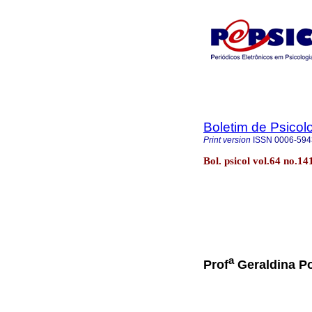
Boletim de Psicol
Print version
ISSN
0006-594
Bol. psicol vol.64 no.1
a
Prof
Geraldina Po