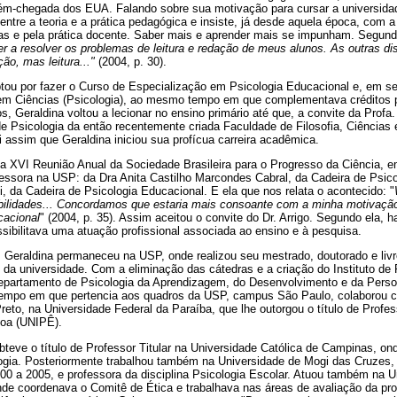
ecém-chegada dos EUA. Falando sobre sua motivação para cursar a universidad
entre a teoria e a prática pedagógica e insiste, já desde aquela época, com 
sas e pela prática docente. Saber mais e aprender mais se impunham. Segund
er a resolver os problemas de leitura e redação de meus alunos. As outras dis
ão, mas leitura..."
(2004, p. 30).
tou por fazer o Curso de Especialização em Psicologia Educacional e, em se
em Ciências (Psicologia), ao mesmo tempo em que complementava créditos p
s, Geraldina voltou a lecionar no ensino primário até que, a convite da Profa. 
e Psicologia da então recentemente criada Faculdade de Filosofia, Ciências e
oi assim que Geraldina iniciou sua profícua carreira acadêmica.
 a XVI Reunião Anual da Sociedade Brasileira para o Progresso da Ciência, e
fessora na USP: da Dra Anita Castilho Marcondes Cabral, da Cadeira de Psic
ni, da Cadeira de Psicologia Educacional. E ela que nos relata o acontecido: "
bilidades... Concordamos que estaria mais consoante com a minha motivação
cacional
" (2004, p. 35). Assim aceitou o convite do Dr. Arrigo. Segundo ela, 
sibilitava uma atuação profissional associada ao ensino e à pesquisa.
, Geraldina permaneceu na USP, onde realizou seu mestrado, doutorado e livr
da universidade. Com a eliminação das cátedras e a criação do Instituto de 
Departamento de Psicologia da Aprendizagem, do Desenvolvimento e da Perso
empo em que pertencia aos quadros da USP, campus São Paulo, colaborou c
 Preto, na Universidade Federal da Paraíba, que lhe outorgou o título de Profe
soa (UNIPÊ).
teve o título de Professor Titular na Universidade Católica de Campinas, ond
gia. Posteriormente trabalhou também na Universidade de Mogi das Cruzes
00 a 2005, e professora da disciplina Psicologia Escolar. Atuou também na U
 coordenava o Comitê de Ética e trabalhava nas áreas de avaliação da produ