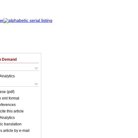
on Demand
Analytics
ese (pdf)
in xml format
references
ite this article
Analytics
c translation
s article by e-mail