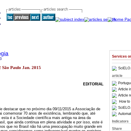
ogia
Services 
3
42 São Paulo Jan. 2015
SciELO 
article
Portugu
EDITORIAL
Article 
Article 
How to c
SciELO 
de destacar que no próximo dia 09/11/2015 a Associação de
ai comemorar 70 anos de existência, lembrando que, até
Automati
esta é a Sociedade científica mais antiga na área da
Indicators
sil, que ainda continua em plena atividade e por isso, este é
mos que no Brasil não há uma preocupação muito grande em
Share
a, mas consideramos como indispensável manter os registros