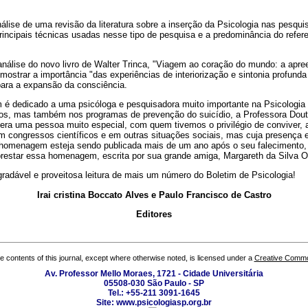
nálise de uma revisão da literatura sobre a inserção da Psicologia nas pesquis
incipais técnicas usadas nesse tipo de pesquisa e a predominância do referen
nálise do novo livro de Walter Trinca, "Viagem ao coração do mundo: a apree
mostrar a importância "das experiências de interiorização e sintonia profunda
ra a expansão da consciência.
é dedicado a uma psicóloga e pesquisadora muito importante na Psicologia b
ivos, mas também nos programas de prevenção do suicídio, a Professora Dou
era uma pessoa muito especial, com quem tivemos o privilégio de conviver, 
em congressos científicos e em outras situações sociais, mas cuja presença 
a homenagem esteja sendo publicada mais de um ano após o seu falecimento
restar essa homenagem, escrita por sua grande amiga, Margareth da Silva Ol
adável e proveitosa leitura de mais um número do Boletim de Psicologia!
Irai cristina Boccato Alves e Paulo Francisco de Castro
Editores
the contents of this journal, except where otherwise noted, is licensed under a
Creative Common
Av. Professor Mello Moraes, 1721 - Cidade Universitária
05508-030 São Paulo - SP
Tel.: +55-211 3091-1645
Site: www.psicologiasp.org.br