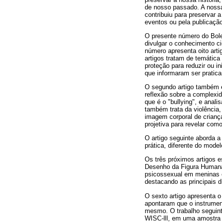
de nosso passado. A nossa
contribuiu para preservar a
eventos ou pela publicação
O presente número do Bolet
divulgar o conhecimento ci
número apresenta oito art
artigos tratam de temática 
proteção para reduzir ou i
que informaram ser pratic
O segundo artigo também e
reflexão sobre a complexi
que é o "bullying", e anal
também trata da violência, 
imagem corporal de crianç
projetiva para revelar com
O artigo seguinte aborda a
prática, diferente do model
Os três próximos artigos e
Desenho da Figura Humana (
psicossexual em meninas e 
destacando as principais d
O sexto artigo apresenta 
apontaram que o instrumen
mesmo. O trabalho seguint
WISC-lll, em uma amostra c