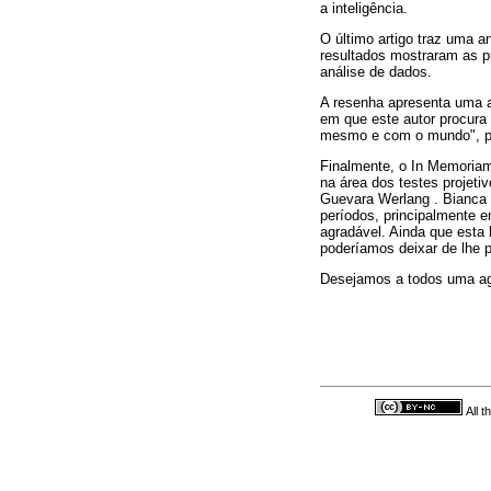
a inteligência.
O último artigo traz uma a
resultados mostraram as pr
análise de dados.
A resenha apresenta uma a
em que este autor procura 
mesmo e com o mundo", pa
Finalmente, o In Memoriam 
na área dos testes projet
Guevara Werlang . Bianca 
períodos, principalmente 
agradável. Ainda que est
poderíamos deixar de lhe p
Desejamos a todos uma agr
All 