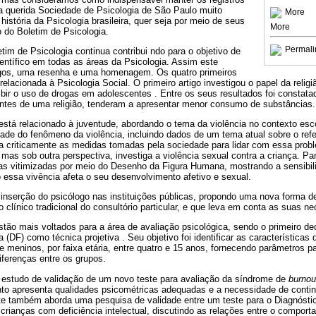
 querida Sociedade de Psicologia de São Paulo muito
More
 história da Psicologia brasileira, quer seja por meio de seus
More
 do Boletim de Psicologia.
Permali
im de Psicologia continua contribui ndo para o objetivo de
entífico em todas as áreas da Psicologia. Assim este
igos, uma resenha e uma homenagem. Os quatro primeiros
relacionada à Psicologia Social. O primeiro artigo investigou o papel da relig
nibir o uso de drogas em adolescentes . Entre os seus resultados foi constat
antes de uma religião, tenderam a apresentar menor consumo de substâncias.
stá relacionado à juventude, abordando o tema da violência no contexto esco
dade do fenômeno da violência, incluindo dados de um tema atual sobre o ref
isa criticamente as medidas tomadas pela sociedade para lidar com essa probl
mas sob outra perspectiva, investiga a violência sexual contra a criança. Par
as vitimizadas por meio do Desenho da Figura Humana, mostrando a sensibil
o essa vivência afeta o seu desenvolvimento afetivo e sexual.
 inserção do psicólogo nas instituições públicas, propondo uma nova forma 
o clínico tradicional do consultório particular, e que leva em conta as suas n
stão mais voltados para a área de avaliação psicológica, sendo o primeiro 
DF) como técnica projetiva . Seu objetivo foi identificar as características
meninos, por faixa etária, entre quatro e 15 anos, fornecendo parâmetros p
iferenças entre os grupos.
o estudo de validação de um novo teste para avaliação da síndrome de
burnou
to apresenta qualidades psicométricas adequadas e a necessidade de conti
e também aborda uma pesquisa de validade entre um teste para o Diagnóstico
rianças com deficiência intelectual, discutindo as relações entre o comporta