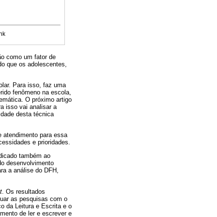
nk
ião como um fator de
ado que os adolescentes,
lar. Para isso, faz uma
erido fenômeno na escola,
emática. O próximo artigo
a isso vai analisar a
idade desta técnica
de atendimento para essa
ecessidades e prioridades.
dedicado também ao
 do desenvolvimento
ara a análise do DFH,
t
. Os resultados
nuar as pesquisas com o
 da Leitura e Escrita e o
mento de ler e escrever e