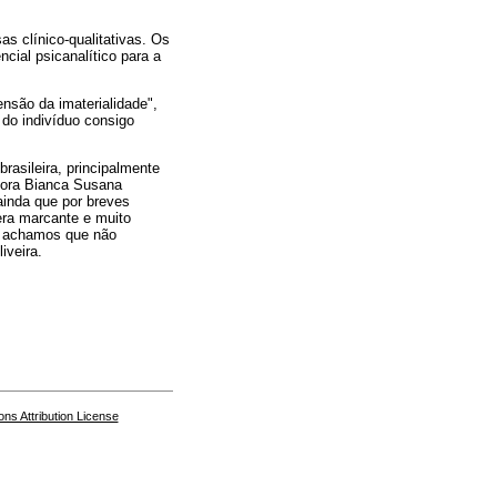
as clínico-qualitativas. Os
cial psicanalítico para a
nsão da imaterialidade",
 do indivíduo consigo
rasileira, principalmente
tora Bianca Susana
ainda que por breves
era marcante e muito
, achamos que não
iveira.
s Attribution License