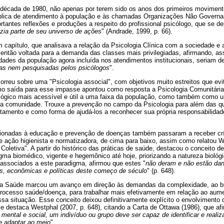
la década de 1980, não apenas por terem sido os anos dos primeiros moviment
ública de atendimento à população e às chamadas Organizações Não Gover
tantes reflexões e produções a respeito do profissional psicólogo, que se d
fazia parte de seu universo de ações
" (Andrade, 1999, p. 66).
capítulo, que analisava a relação da Psicologia Clínica com a sociedade e 
 então voltada para a demanda das classes mais privilegiadas, afirmando, as
dades da população agora incluída nos atendimentos institucionais, seriam 
as nem pesquisadas pelos psicólogos
".
rreu sobre uma "Psicologia associal", com objetivos muito estreitos que evi
mo saída para esse impasse apontou como resposta a Psicologia Comunitári
ológico mais acessível e útil a uma faixa da população, como também como 
ssa comunidade. Trouxe a
prevenção
no campo da Psicologia para além das q
atamento e como forma de ajudá-los a reconhecer sua própria responsabilidad
acionadas à educação e prevenção de doenças também passaram a receber crí
 ação higienista e normatizadora, de cima para baixo, assim como relatou We
 Coletiva". A partir do histórico das práticas de saúde, destacou o conceito
igma biomédico, vigente e hegemônico até hoje, priorizando a natureza bioló
ssociados a este paradigma, afirmou que estes "
não deram e não estão dan
is, econômicas e políticas deste começo de século
" (p. 648).
a Saúde marcou um avanço em direção às demandas da complexidade, ao bu
processo saúde/doença, para trabalhar mais efetivamente em relação ao aum
ssa situação. Esse conceito deixou definitivamente explícito o envolviment
 destaca Westphal (2007, p. 648), citando a Carta de Ottawa (1986), que af
mental e social, um indivíduo ou grupo deve ser capaz de identificar e realiz
e adaptar ao meio
".