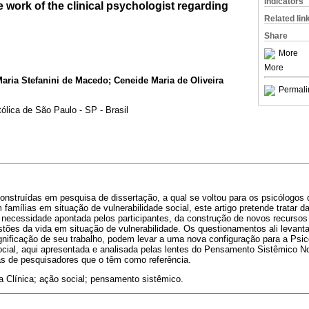
Indicators
work of the clinical psychologist regarding
Related lin
Share
More
More
Maria Stefanini de Macedo; Ceneide Maria de Oliveira
Permali
tólica de São Paulo - SP - Brasil
construídas em pesquisa de dissertação, a qual se voltou para os psicólogo
 famílias em situação de vulnerabilidade social, este artigo pretende tratar 
necessidade apontada pelos participantes, da construção de novos recursos
estões da vida em situação de vulnerabilidade. Os questionamentos ali leva
nificação de seu trabalho, podem levar a uma nova configuração para a Psic
ial, aqui apresentada e analisada pelas lentes do Pensamento Sistêmico N
cas de pesquisadores que o têm como referência.
a Clínica; ação social; pensamento sistêmico.