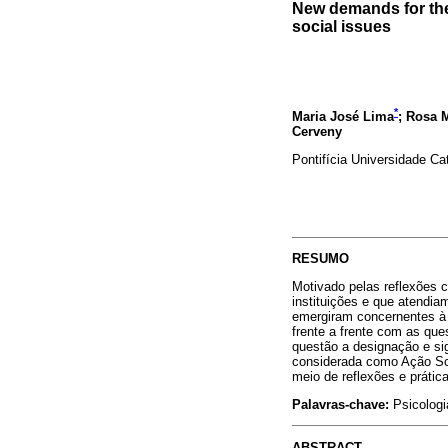
New demands for the 
social issues
*
Maria José Lima
; Rosa 
Cerveny
Pontifícia Universidade Ca
RESUMO
Motivado pelas reflexões 
instituições e que atendiam
emergiram concernentes à 
frente a frente com as qu
questão a designação e sig
considerada como Ação Soc
meio de reflexões e práti
Palavras-chave:
Psicologi
ABSTRACT