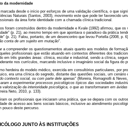
to da modernidade
oi marcada desde o início por esforços de uma validação científica, o que sig
iências Naturais (Santos, 2003), movimento este que pode ter favorecido u
ssionais da área forte identidade com a chamada clínica tradicional.
cos foram construídos dentro da modernidade e Kvale (1992) afirmou, que os 
idade
" (p. 21), ao mesmo tempo em que apontava o paradoxo da prática tend
de
" (p. 21). Falou, portanto, de um desencontro que levou Portella (2008, p. 6)
 dão conta de um sujeito em mutação
".
ar a compreender os questionamentos atuais quanto aos modelos de formaçã
queles profissionais que estão atuando em contextos diferentes dos tradicion
 em três grandes áreas: clínica, escolar e industrial, sendo a clínica, segun
nderante nos currículos, marcando inclusive o imaginário social da figura do p
omo herdeira do modelo médico, exercida em consultórios particulares, por prof
íquico, era uma clínica do segredo, distante das questões sociais, um cenário
o contexto social, ou com parte dele apenas
" (Moreira, Romagnolli & Neves,
aram a experimentar processos psicológicos típicos das sociedades industri
a valorização da interioridade psicológica, o que as transformaram em ávid
rreira Neto, 2010, p. 133).
iram os profissionais que iniciaram uma prática, que se depara com os outro
dade de acesso aos bens sociais básicos, inclusive ao atendimento psicológi
m pouco deste percurso.
ICÓLOGO JUNTO ÀS INSTITUIÇÕES