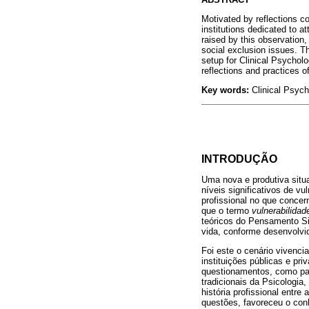
Motivated by reflections c
institutions dedicated to at
raised by this observation
social exclusion issues. T
setup for Clinical Psychol
reflections and practices 
Key words:
Clinical Psych
INTRODUÇÃO
Uma nova e produtiva situ
níveis significativos de v
profissional no que conce
que o termo
vulnerabilidad
teóricos do Pensamento Si
vida, conforme desenvolv
Foi este o cenário vivenc
instituições públicas e pr
questionamentos, como par
tradicionais da Psicologia
história profissional entr
questões, favoreceu o conh