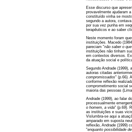
Esse discurso que apresent
provavelmente ajudaram a 
constituído vinha se mostr
segundo a autora, contav
por sua vez punha em xequ
terapêuticos e ao saber clí
Neste momento foram quest
instituições. Macedo (1984,
pareciam "
não saber o que 
instituições não tinham s
em contextos diversos. Ex
da atuação social e polític
Segundo Andrade (1999), a
autoras citadas anteriorm
compromissados
" (p.66).
conforme reflexão realizad
comprometimento social sen
maioria das pessoas (Lima
Andrade (1999), ao falar d
processualmente emergent
o homem, a vida
" (p.69).
as instituições e suas vici
Vislumbra-se aqui a atuaç
amparado em suposta neutr
reflexão, Andrade (1999) 
"
enquanto possibilidade de