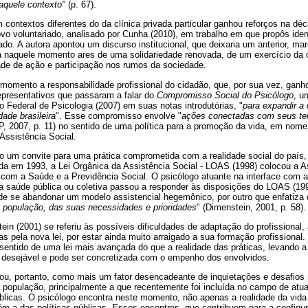
 aquele contexto"
(p. 67).
 contextos diferentes do da clínica privada particular ganhou reforços na d
 voluntariado, analisado por Cunha (2010), em trabalho em que propôs ident
ado. A autora apontou um discurso institucional, que deixaria um anterior, ma
ia naquele momento ares de uma solidariedade renovada, de um exercício da c
de de ação e participação nos rumos da sociedade.
 momento a responsabilidade profissional do cidadão, que, por sua vez, ganh
epresentativos que passaram a falar do
Compromisso Social do Psicólogo
, u
Federal de Psicologia (2007) em suas notas introdutórias, "
para expandir a 
dade brasileira
". Esse compromisso envolve "
ações conectadas com seus terri
, 2007, p. 11) no sentido de uma política para a promoção da vida, em nome
 Assistência Social.
tão um convite para uma prática comprometida com a realidade social do país
da em 1993, a Lei Orgânica da Assistência Social - LOAS (1998) colocou a A
to com a Saúde e a Previdência Social. O psicólogo atuante na interface com a
 a saúde pública ou coletiva passou a responder às disposições do LOAS (199
de se abandonar um modelo assistencial hegemônico, por outro que enfatiza 
 população, das suas necessidades e prioridades
" (Dimenstein, 2001, p. 58).
n (2001) se referiu às possíveis dificuldades de adaptação do profissional
idas pela nova lei, por estar ainda muito arraigado a sua formação profissiona
sentido de uma lei mais avançada do que a realidade das práticas, levando a
 desejável e pode ser concretizada com o empenho dos envolvidos.
ou, portanto, como mais um fator desencadeante de inquietações e desafios 
 população, principalmente a que recentemente foi incluída no campo de atu
úblicas. O psicólogo encontra neste momento, não apenas a realidade da vid
ém a das políticas públicas. Esses encontros, que contribuem para a config