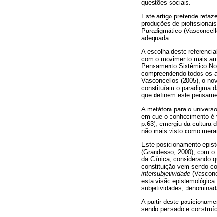
questões sociais.
Este artigo pretende refaz
produções de profissionai
Paradigmático (Vasconcel
adequada.
A escolha deste referencia
com o movimento mais amp
Pensamento Sistêmico Novo
compreendendo todos os a
Vasconcellos (2005), o no
constituíam o paradigma da 
que definem este pensament
A metáfora para o univers
em que o conhecimento é 
p.63), emergiu da cultura
não mais visto como mera
Este posicionamento epis
(Grandesso, 2000), com o 
da Clínica, considerando qu
constituição vem sendo co
intersubjetividade
(Vasconc
esta visão epistemológica 
subjetividades, denominada
A partir deste posicioname
sendo pensado e construíd