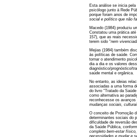
Esta análise se inicia pe
psicólogo junto à Rede P
porque foram anos de impor
social e político que não 
Macedo (1984) produziu um 
Constatou uma prática até
157), que as reais necessi
terem sido "
nem vivenciad
Mejias (1984) também disco
às políticas de saúde. Co
tornar o atendimento psic
dia a dia e os valores de
diagnóstico/prognóstico/tr
saúde mental e orgânica.
No entanto, as ideias rel
associadas a uma forma de
do livro "Tratado da Saúde
como alternativa ao parad
reconhecesse os avanços a
mudanças sociais, cultura
O conceito de Promoção d
determinantes sociais do 
dificuldade de reversão de
da Saúde Pública, conforme
completo bem-estar físico, 
necessidades e mudar e s