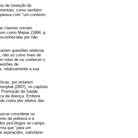
os de inserção do
namentais, como também
eparava com "
um contexto
as classes sociais.
sim como Mejias (1984, p.
desconhecidas por não
tariam questões relativas
a, não só como meio de
um meio de se conhecer o
uestões de
e, relativamente a sua
ticas, por estarem
stphal (2007), no capítulo
 de Promoção da Saúde,
gica da doença. Embora
do conta dos efeitos das
scar considerar os
ento da pobreza e à
o dos psicólogos no campo
irma que "
para um
ar aspirações, satisfazer