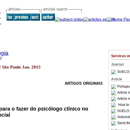
ogia
Services 
3
Journal
42 São Paulo Jan. 2015
SciELO 
Article
ARTIGOS ORIGINAIS
Portugu
Article 
Article 
How to c
ra o fazer do psicólogo clínico no
SciELO 
cial
Automati
Send thi