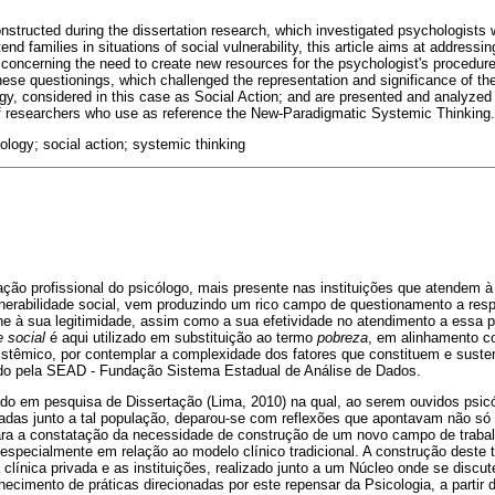
onstructed during the dissertation research, which investigated psychologists
tend families in situations of social vulnerability, this article aims at addressin
, concerning the need to create new resources for the psychologist's procedu
hese questionings, which challenged the representation and significance of the
ogy, considered in this case as Social Action; and are presented and analyzed
of researchers who use as reference the New-Paradigmatic Systemic Thinking.
ology; social action; systemic thinking
ação profissional do psicólogo, mais presente nas instituições que atendem 
ulnerabilidade social, vem produzindo um rico campo de questionamento a res
rne à sua legitimidade, assim como a sua efetividade no atendimento a essa 
e social
é aqui utilizado em substituição ao termo
pobreza
, em alinhamento c
stêmico, por contemplar a complexidade dos fatores que constituem e suste
ido pela SEAD - Fundação Sistema Estadual de Análise de Dados.
iado em pesquisa de Dissertação (Lima, 2010) na qual, ao serem ouvidos ps
ivadas junto a tal população, deparou-se com reflexões que apontavam não só
a a constatação da necessidade de construção de um novo campo de trabalh
, especialmente em relação ao modelo clínico tradicional. A construção deste
e a clínica privada e as instituições, realizado junto a um Núcleo onde se di
ecimento de práticas direcionadas por este repensar da Psicologia, a partir 