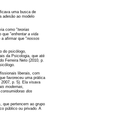
nificava uma busca de
ma adesão ao modelo
via como "
teorias
o que "
enfrentar a vida
 a afirmar que "
nossos
o do psicólogo,
ais da Psicologia, que até
do Ferreira Neto (2010, p.
sicólogo.
issionais liberais, com
 que favoreceu uma prática
 2007, p. 5). Ela visava
ais modernas,
as consumidoras dos
s, que pertencem ao grupo
co público ou privado. A