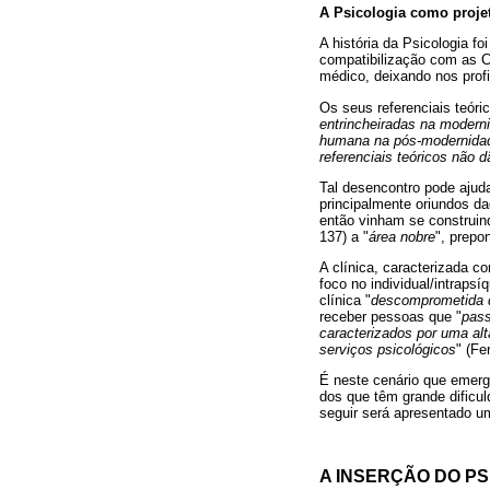
A Psicologia como proje
A história da Psicologia f
compatibilização com as C
médico, deixando nos profi
Os seus referenciais teóri
entrincheiradas na modern
humana na pós-modernida
referenciais teóricos não
Tal desencontro pode ajud
principalmente oriundos da
então vinham se construindo
137) a "
área nobre
", prepo
A clínica, caracterizada c
foco no individual/intraps
clínica "
descomprometida d
receber pessoas que "
pass
caracterizados por uma alt
serviços psicológicos
" (Fe
É neste cenário que emerg
dos que têm grande dificul
seguir será apresentado u
A INSERÇÃO DO PS