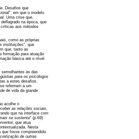
de. Desafios que
sional
", em que o modelo
nal. Uma crise que,
,
deflagrado na época, que
 críticas aos métodos
ais, como as próprias
s instituições
", que
em que, tanto as
ia formação para atuação
mação básica até o nível
s semelhantes às das
ngústias para os psicólogos
tas a estes desafios,
 se referiram a um
ade de vida da grande
ão acolhe o
ceber as relações sociais,
erando que na interface com
 mais se sustenta
" (p.69).
rventor, que atua
ntextualizada. Nesta
ra que fosse compreendido
cretização de outras