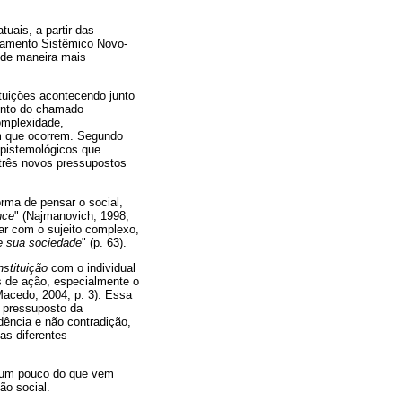
uais, a partir das
nsamento Sistêmico Novo-
 de maneira mais
ituições acontecendo junto
ento do chamado
omplexidade,
m que ocorrem. Segundo
epistemológicos que
s três novos pressupostos
rma de pensar o social,
nce
" (Najmanovich, 1998,
ar com o sujeito complexo,
e sua sociedade
" (p. 63).
nstituição
com o individual
 de ação, especialmente o
Macedo, 2004, p. 3). Essa
o pressuposto da
ndência e não contradição,
as diferentes
o um pouco do que vem
ão social.