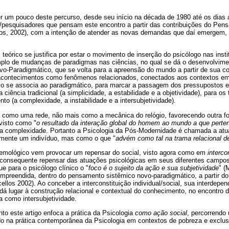
er um pouco deste percurso, desde seu início na década de 1980 até os dias at
s/pesquisadores que pensam este encontro a partir das contribuições do Pe
los, 2002), com a intenção de atender as novas demandas que daí emergem,
l teórico se justifica por estar o movimento de inserção do psicólogo nas inst
lo de mudanças de paradigmas nas ciências, no qual se dá o desenvolvim
-Paradigmático, que se volta para a apreensão do mundo a partir de sua c
contecimentos como fenômenos relacionados, conectados aos contextos e
vo se associa ao paradigmático, para marcar a passagem dos pressupostos 
ciência tradicional (a simplicidade, a estabilidade e a objetividade), para o
o (a complexidade, a instabilidade e a intersubjetividade).
o como uma rede, não mais como a mecânica do relógio, favorecendo outra fo
visto como "
o resultado da interação global do homem ao mundo a que perte
 da complexidade. Portanto a Psicologia da Pós-Modernidade é chamada a atu
mente um indivíduo, mas como o que "
advém como tal na trama relacional d
temológico vem provocar um repensar do social, visto agora como em
interco
consequente repensar das atuações psicológicas em seus diferentes campos
e para o psicólogo clínico o "
foco é o sujeito da ação e sua subjetividade
" (
mpreendida, dentro do pensamento sistêmico novo-paradigmático, a partir d
ellos 2002). Ao conceber a interconstituição individual/social, sua interdepe
dá lugar à construção relacional e contextual do conhecimento, no encontro d
 como intersubjetividade.
nto este artigo enfoca a prática da Psicologia
como ação social
, percorrend
o na prática contemporânea da Psicologia em contextos de pobreza e exclus