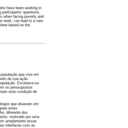
 who have been working in
g participants' questions,
res when facing poverty and
ir work, can lead to a new
 here based on the
à população que vive em
peito de sua ação
população. Esclarece-se
om os pressupostos
ntam esta condição de
icólogos que atuavam em
 para estes
o, diferente dos
 texto, motivado por uma
scutem amplamente essas
das interfaces com as