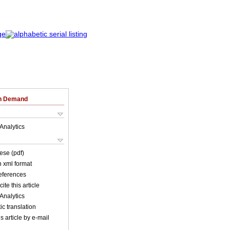
on Demand
Analytics
ese (pdf)
in xml format
references
ite this article
Analytics
c translation
s article by e-mail