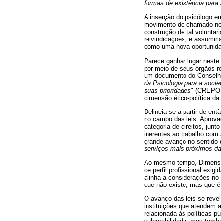
formas de existência para
A inserção do psicólogo em
movimento do chamado novo
construção de tal voluntari
reivindicações, e assumir
como uma nova oportunida
Parece ganhar lugar neste
por meio de seus órgãos r
um documento do Conselho 
da Psicologia para a socie
suas prioridades
" (CREPOP
dimensão ético-política da
Delineia-se a partir de en
no campo das leis. Aprova
categoria de direitos, jun
inerentes ao trabalho com
grande avanço no sentido 
serviços mais próximos da
Ao mesmo tempo, Dimenstei
de perfil profissional exig
alinha a considerações no 
que não existe, mas que é
O avanço das leis se revel
instituições que atendem a
relacionada às políticas p
vulnerabilidade, mas tamb