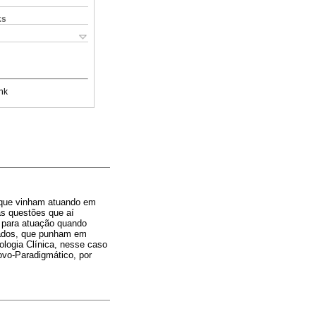
ks
nk
s que vinham atuando em
das questões que aí
 para atuação quando
ntados, que punham em
ologia Clínica, nesse caso
ovo-Paradigmático, por