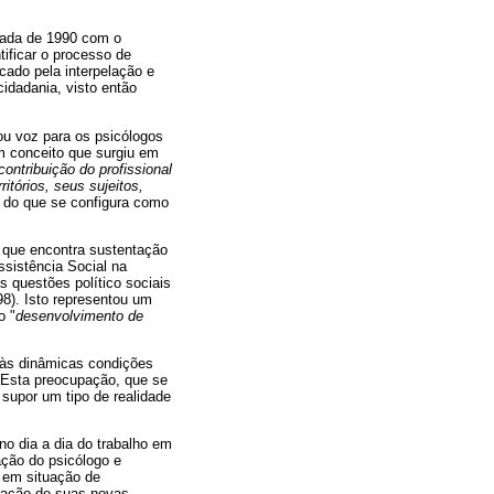
écada de 1990 com o
ificar o processo de
rcado pela interpelação e
idadania, visto então
ou voz para os psicólogos
m conceito que surgiu em
contribuição do profissional
tórios, seus sujeitos,
 do que se configura como
, que encontra sustentação
ssistência Social na
s questões político sociais
8). Isto representou um
o "
desenvolvimento de
, às dinâmicas condições
l. Esta preocupação, que se
 supor um tipo de realidade
no dia a dia do trabalho em
ação do psicólogo e
a em situação de
uração de suas novas