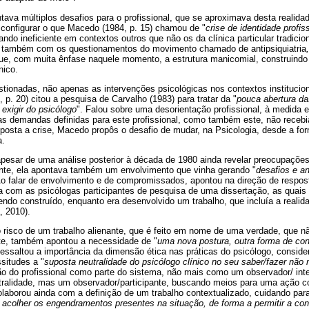
ava múltiplos desafios para o profissional, que se aproximava desta realida
configurar o que Macedo (1984, p. 15) chamou de "
crise de identidade profis
ando ineficiente em contextos outros que não os da clínica particular tradicio
a também com os questionamentos do movimento chamado de antipsiquiatria
e, com muita ênfase naquele momento, a estrutura manicomial, construindo
nico.
ionadas, não apenas as intervenções psicológicas nos contextos institucion
 p. 20) citou a pesquisa de Carvalho (1983) para tratar da "
pouca abertura da
exigir do psicólogo
". Falou sobre uma desorientação profissional, à medida 
uas demandas definidas para este profissional, como também este, não receb
posta a crise, Macedo propôs o desafio de mudar, na Psicologia, desde a for
a.
pesar de uma análise posterior à década de 1980 ainda revelar preocupaçõe
ente, ela apontava também um envolvimento que vinha gerando "
desafios e a
 Ao falar de envolvimento e de compromissados, apontou na direção de respos
a com as psicólogas participantes de pesquisa de uma dissertação, as quais
do construído, enquanto era desenvolvido um trabalho, que incluía a realid
, 2010).
o risco de um trabalho alienante, que é feito em nome de uma verdade, que n
e, também apontou a necessidade de "
uma nova postura, outra forma de con
 Ressaltou a importância da dimensão ética nas práticas do psicólogo, consid
ssitudes a "
suposta neutralidade do psicólogo clínico no seu saber/fazer não
ão do profissional como parte do sistema, não mais como um observador/ inte
alidade, mas um observador/participante, buscando meios para uma ação co
colaborou ainda com a definição de um trabalho contextualizado, cuidando pa
 acolher os engendramentos presentes na situação, de forma a permitir a con