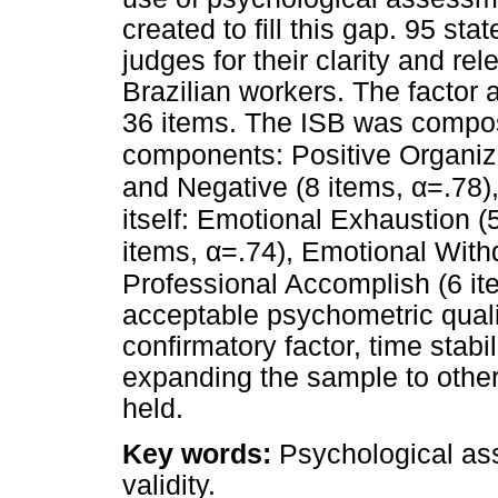
created to fill this gap. 95 s
judges for their clarity and re
Brazilian workers. The factor a
36 items. The ISB was compos
components: Positive Organiza
α
and Negative (8 items,
=.78)
itself: Emotional Exhaustion (
α
items,
=.74), Emotional With
Professional Accomplish (6 i
acceptable psychometric qualit
confirmatory factor, time stabili
expanding the sample to other
held.
Key words:
Psychological ass
validity.