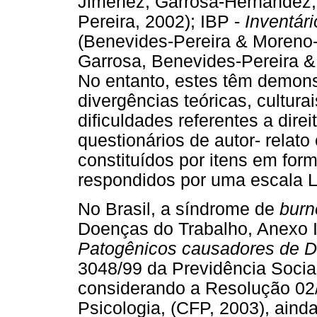
Jiménez, Garrosa-Hernández,
Pereira, 2002); IBP -
Inventár
(Benevides-Pereira & Moreno
Garrosa, Benevides-Pereira & 
No entanto, estes têm demonst
divergências teóricas, cultur
dificuldades referentes a direi
questionários de autor- relat
constituídos por itens em fo
respondidos por uma escala Li
No Brasil, a síndrome de
burn
Doenças do Trabalho, Anexo I
Patogênicos causadores de D
3048/99 da Previdência Social 
considerando a Resolução 02
Psicologia, (CFP, 2003), aind