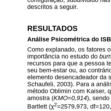
descritos a seguir.
RESULTADOS
Análise Psicométrica do ISB:
Como explanado, os fatores 
importância no estudo do
bur
recursos para que a pessoa 
seu bem-estar ou, ao contrári
elemento desencadeador da s
Schaufeli, 2003). Para a análise
método Oblimin com Kaiser, 
amostra (
KMO=0,914
), sendo
2
χ
Bartlett (
=2579,973, df=120