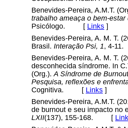
Benevides-Pereira, A.M.T. (Or
trabalho ameaça o bem-estar 
Psicólogo. [
Links
]
Benevides-Pereira, A. M. T. (
Brasil.
Interação Psi, 1
, 4-1
Benevides-Pereira, A. M. T. (
desconhecida síndrome. In C.
(Org.).
A Síndrome de Burnout
Pesquisa, reflexões e enfren
Cognitiva. [
Links
]
Benevides-Pereira, A.M.T. (2
de burnout e seu impacto no 
LXII
(137), 155-168. [
Lin