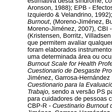
estimativa desta síndrome, c
Aronson, 1988); EPB - Efectos
Izquierdo & Velandrino, 1992
Burnout
, (Moreno-Jiménez, Bu
Moreno-Jiménez, 2007), CBI 
(Kristensen, Borritz, Villadse
que permitem avaliar qualquer
foram elaborados instrumento
uma determinada área ou oc
Burnout Scale for Health Prof
Cuestionario de Desgaste Pro
Jiménez, Garrosa-Hernández 
Cuestionario para la Evaluac
Trabajo,
sendo a versão PS pa
para cuidadores de pessoas c
CBP-R -
Cuestinario Burnout