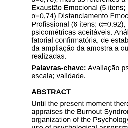
Exaustão Emocional (5 itens;
α
=0,74) Distanciamento Emoci
α
Profissional (6 itens;
=0,92),
psicométricas aceitáveis. Aná
fatorial confirmatória, de esta
da ampliação da amostra a ou
realizadas.
Palavras-chave:
Avaliação ps
escala; validade.
ABSTRACT
Until the present moment there
appraises the Burnout Syndro
organization of the Psycholog
use of psychological assessme