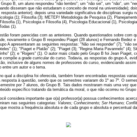
Grupo B, um aluno respondeu "não lembro"; um "não sei", um "não", um "ne
quando disseram que não estudaram o conceito de moral na universidade); do
resposta anterior); depois uma variedade significativa de disciplinas surgiu 
icologia (1); Filosofia (3); METEP/ Metodologia de Pesquisa (2), Planejament
losofia (1), Psicologia e Filosofia (4), Psicologia Educacional (1), Psicologi
Todas (1).
uestão foram parecidas com as anteriores. Quando questionados sobre com qu
de, novamente o Grupo B respondeu Piaget (28 alunos) e Fernando Bedez e P
upo A apresentaram as seguintes respostas: "Não sei responder" (7); "não sei"
tóteles" (1); "Piaget e Platão" (2); "Piaget (3); "Regina Maria Pavannelo" (4); 
inho" (2); e "Rogers" (1). O autor mais citado pelo Grupo B foi Jean Piaget, 
ue compõe a grade curricular do curso. Todavia, as respostas do grupo A, e
ção, inclusive de alguns nomes de professores do curso, evidenciando assim 
o entre um autor e o tema.
o qual a disciplina foi oferecida, também foram encontradas respostas vari
a resposta à questão, sendo que os semestres variaram do 1º ao 7º. O semest
semestre por 7 alunos, do Grupo B. Tais dados mostraram mais uma vez que
nteúdo específico tratando da temática da moral, o que não ocorreu no Grupo
ocê considera importante que o(a) professor(a) possua conhecimentos acerc
uniram nas seguintes categorias:
Valores; Conhecimento; Ser Humano; Confli
 que mostra a frequência absoluta e de cada grupo e absoluta e percentual da