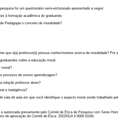
 pesquisa foi um questionário semi-estruturado apresentado a seguir:
entes à formação acadêmica do graduando.
 de Pedagogia o conceito de moralidade?
ante que o(a) professor(a) possua conhecimentos acerca da moralidade? Por 
 graduandos sobre a educação moral.
r moral?
 no processo de ensino aprendizagem?
na relação professor aluno?
ral e inteligência?
 sala de aula em que você identifique o aspecto moral sendo trabalhado pel
a e autorizada previamente pelo Comitê de Ètica de Pesquisa com Seres Hu
ro de aprovação do Comitê de Ética: 25529114.4.0000.0104).