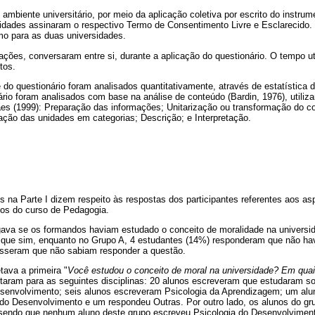
 ambiente universitário, por meio da aplicação coletiva por escrito do instrum
idades assinaram o respectivo Termo de Consentimento Livre e Esclarecido.
mo para as duas universidades.
ções, conversaram entre si, durante a aplicação do questionário. O tempo ut
tos.
 do questionário foram analisados quantitativamente, através de estatística 
rio foram analisados com base na análise de conteúdo (Bardin, 1976), utiliz
raes (1999): Preparação das informações; Unitarização ou transformação do 
ação das unidades em categorias; Descrição; e Interpretação.
s na Parte I dizem respeito às respostas dos participantes referentes aos a
s do curso de Pedagogia.
igava se os formandos haviam estudado o conceito de moralidade na universi
 que sim, enquanto no Grupo A, 4 estudantes (14%) responderam que não ha
isseram que não sabiam responder a questão.
ava a primeira "
Você estudou o conceito de moral na universidade? Em quai
taram para as seguintes disciplinas: 20 alunos escreveram que estudaram so
Desenvolvimento; seis alunos escreveram Psicologia da Aprendizagem; um al
do Desenvolvimento e um respondeu Outras. Por outro lado, os alunos do g
 sendo que nenhum aluno deste grupo escreveu Psicologia do Desenvolviment