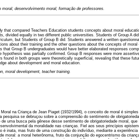
 moral; desenvolvimento moral; formação de professores.
tudy that compared Teachers Education students concepts about moral educati
s, divided equally in two different public universities. Students of Group A di
rriculum, but Students of Group B did. Students answered a written questionna
tions about their training and the other questions about the concepts of mora
as that Group B undergraduates would have better elaborated responses comp
e hypothesis was partially confirmed. Group B responses were more assertiv
 found in both groups were theoretically superficial, revealing that these fut
ledge about development and moral education.
n, moral development, teacher training.
Moral na Criança de Jean Piaget (1932/1994), o conceito de moral é simples 
a pesquisa se debruçou sobre a compreensão do sentimento de obrigatorie
do de uma busca pela gênese desse sentimento de obrigatoriedade moral, que i
senvolvimental da moralidade nas crianças. Fiel aos seus princípios epistem
o é inata, mas fruto de uma construção do indivíduo, mediante a experiência 
de moral: a moral heterônoma, fruto da conjunção do egocentrismo da crianç