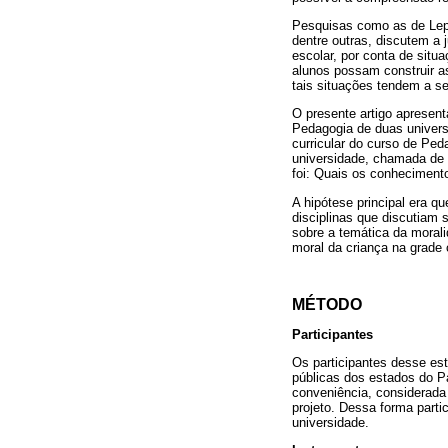
Pesquisas como as de Lepre
dentre outras, discutem a 
escolar, por conta de sit
alunos possam construir as
tais situações tendem a s
O presente artigo apresen
Pedagogia de duas univers
curricular do curso de Pe
universidade, chamada de 
foi: Quais os conheciment
A hipótese principal era q
disciplinas que discutiam 
sobre a temática da moral
moral da criança na grade c
MÉTODO
Participantes
Os participantes desse es
públicas dos estados do Pa
conveniência, considerada 
projeto. Dessa forma part
universidade.