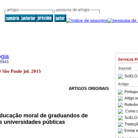
ogia
Serviços P
-5943
Journal
3 São Paulo jul. 2015
SciELO 
Artigo
ARTIGOS ORIGINAIS
Portugu
Artigo 
Referên
Como ci
educação moral de graduandos de
SciELO 
 universidades públicas
Traduçã
Enviar e