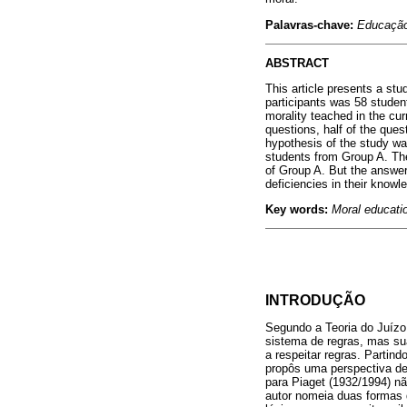
Palavras-chave:
Educação
ABSTRACT
This article presents a s
participants was 58 student
morality teached in the cu
questions, half of the ques
hypothesis of the study w
students from Group A. Th
of Group A. But the answers
deficiencies in their know
Key words:
Moral educatio
INTRODUÇÃO
Segundo a Teoria do Juízo 
sistema de regras, mas su
a respeitar regras. Partin
propôs uma perspectiva de
para Piaget (1932/1994) nã
autor nomeia duas formas 