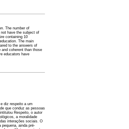
on. The number of
d not have the subject of
ire containing 10
l education. The main
ared to the answers of
e and coherent than those
ure educators have
e diz respeito a um
dade que conduz as pessoas
ntitulou Respeito, o autor
ológicos, a moralidade
das interações sociais. O
a pequena, ainda pré-