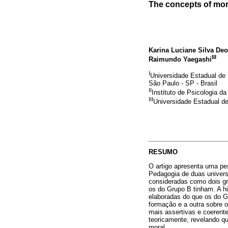
The concepts of mor
Karina Luciane Silva Deo
III
Raimundo Yaegashi
I
Universidade Estadual de 
São Paulo - SP - Brasil
II
Instituto de Psicologia d
III
Universidade Estadual de
RESUMO
O artigo apresenta uma pe
Pedagogia de duas univers
consideradas como dois gr
os do Grupo B tinham. A h
elaboradas do que os do G
formação e a outra sobre 
mais assertivas e coeren
teoricamente, revelando q
moral.