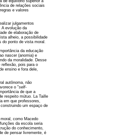
 de equilíbrio superior à
ência de relações sociais
regras e valores
ealizar julgamentos
a. A evolução da
idade de elaboração de
sta alheio, a possibilidade
 do ponto de vista moral.
 importância da educação
ao nascer (anomia) e
undo da moralidade. Desse
reflexão, pois para o
e ensino e fora dele,
ral autônoma, não
avorece o "
self-
importância de que a
e respeito mútuo. La Taille
da em que professores,
 construindo um espaço de
to moral, como Macedo
 funções da escola seria
strução do conhecimento,
de de pensar livremente, é