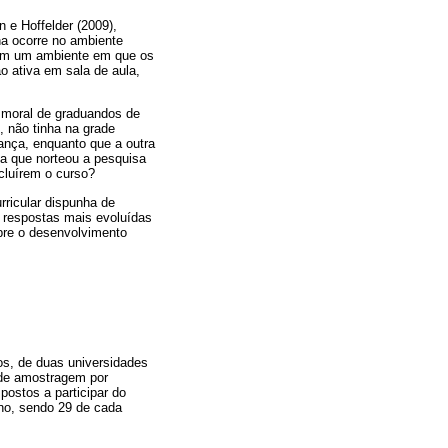
 e Hoffelder (2009),
ina ocorre no ambiente
 em um ambiente em que os
o ativa em sala de aula,
 moral de graduandos de
 não tinha na grade
ança, enquanto que a outra
ta que norteou a pesquisa
cluírem o curso?
rricular dispunha de
r respostas mais evoluídas
obre o desenvolvimento
os, de duas universidades
a de amostragem por
postos a participar do
no, sendo 29 de cada