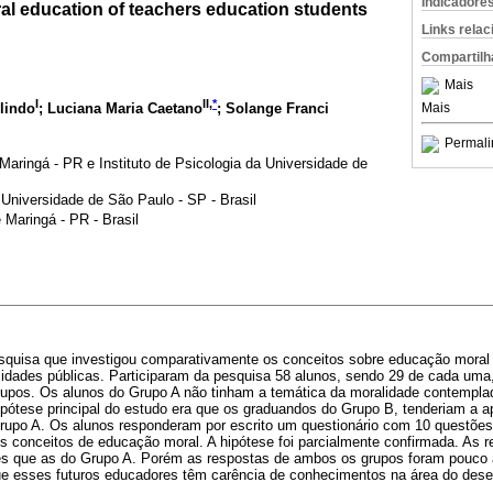
Indicadore
al education of teachers education students
Links rela
Compartilh
Mais
I
II,
*
lindo
; Luciana Maria Caetano
; Solange Franci
Mais
Permali
Maringá - PR e Instituto de Psicologia da Universidade de
a Universidade de São Paulo - SP - Brasil
 Maringá - PR - Brasil
squisa que investigou comparativamente os conceitos sobre educação moral
idades públicas. Participaram da pesquisa 58 alunos, sendo 29 de cada uma
upos. Os alunos do Grupo A não tinham a temática da moralidade contemplad
ipótese principal do estudo era que os graduandos do Grupo B, tenderiam a a
rupo A. Os alunos responderam por escrito um questionário com 10 questõe
os conceitos de educação moral. A hipótese foi parcialmente confirmada. As 
tes que as do Grupo A. Porém as respostas de ambos os grupos foram pouco
ue esses futuros educadores têm carência de conhecimentos na área do des