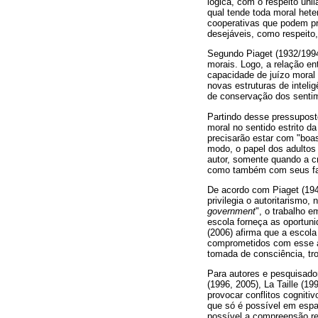
lógica, com o respeito uni
qual tende toda moral hete
cooperativas que podem pr
desejáveis, como respeito, 
Segundo Piaget (1932/1994
morais. Logo, a relação ent
capacidade de juízo moral 
novas estruturas de inteli
de conservação dos sentim
Partindo desse pressuposto
moral no sentido estrito 
precisarão estar com "boa
modo, o papel dos adultos 
autor, somente quando a c
como também com seus famil
De acordo com Piaget (19
privilegia o autoritarismo
government
", o trabalho e
escola forneça as oportuni
(2006) afirma que a escol
comprometidos com esse as
tomada de consciência, tro
Para autores e pesquisado
(1996, 2005), La Taille (1
provocar conflitos cogniti
que só é possível em espaç
possível a compreensão rec