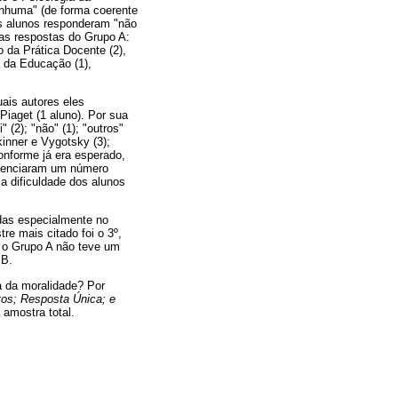
nhuma" (de forma coerente
is alunos responderam "não
nas respostas do Grupo A:
o da Prática Docente (2),
a da Educação (1),
ais autores eles
iaget (1 aluno). Por sua
 (2); "não" (1); "outros"
Skinner e Vygotsky (3);
conforme já era esperado,
videnciaram um número
a dificuldade dos alunos
adas especialmente no
re mais citado foi o 3º,
 o Grupo A não teve um
 B.
a da moralidade? Por
tos; Resposta Única; e
 amostra total.