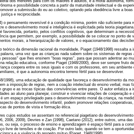
lateral dos menores para com os maiores e adultos, e a moral autônoma, forma
rônoma e possibilidade concreta a partir da maturidade intelectual e da experi
omover a submissão do eu ao coletivo, optando pela obediência livre a boas 
justiça e reciprocidade.
) o pensamento reversível é a condição mínima, porém não suficiente para r
re o desenvolvimento moral e inteligência é explicitada pela teoria piagetian
é favorecida, portanto, pelos conflitos cognitivos, que determinam a necess
gência que permitem, por exemplo, a possibilidade de se colocar no ponto de vi
entos morais, a hierarquização de valores, e o equacionamento das decisões
 teórico da dimensão racional da moralidade, Piaget (1948/1998) ressalta a
da palavra, uma vez que as crianças nada sabem sobre os sistemas de regras 
s pessoas" que lhes ensinem "boas regras", para que possam adentrar ao m
na relação educativa, conforme Piaget (1948/2000), deve ser sempre fruto de 
riança coopera entre os seus iguais e com os professores, em seu ambiente d
iares, é que a autonomia encontra terreno fértil para se desenvolver.
48/1998), uma educação de qualidade que favoreça o desenvolvimento da mo
, nem a imposição de regras, nem a coação intelectual do ensino verbal, mas f
m grupo e as trocas típicas das convivências entre pares. O autor enfatiza a 
dades ao aluno para planejar, construir e vivenciar relações de cooperação e d
a é um espaço privilegiado para o desenvolvimento moral da criança, na medi
pecto do desenvolvimento infantil, podem promover relações cooperativas,
cas de pontos de vista e formação ética.
res cujos estudos se assentam no referencial piagetiano do desenvolvimen
996, 2006, 2009), Devries e Zan (1998), Caetano (2012), entre outros, uma das
vos, ou seja, o processo de ensino e aprendizagem é espaço fértil para a con
o livre de tensões e de coação. Por outro lado, quando se tem a oportunida
íproca e a vivência do respeito mútuo (Piaget, 1948/1998).