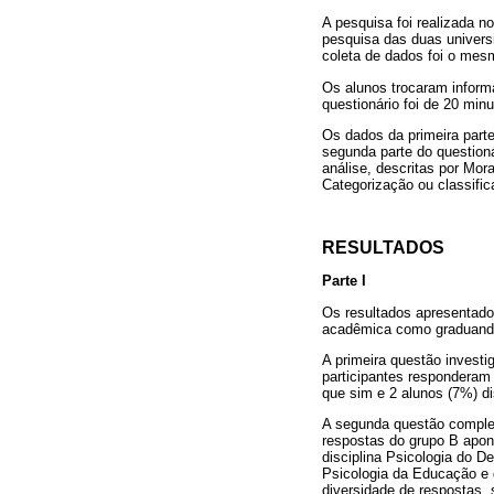
A pesquisa foi realizada no
pesquisa das duas univers
coleta de dados foi o mes
Os alunos trocaram informa
questionário foi de 20 minu
Os dados da primeira parte
segunda parte do questioná
análise, descritas por Mo
Categorização ou classific
RESULTADOS
Parte I
Os resultados apresentado
acadêmica como graduando
A primeira questão invest
participantes responderam
que sim e 2 alunos (7%) d
A segunda questão complet
respostas do grupo B apon
disciplina Psicologia do 
Psicologia da Educação e 
diversidade de respostas,