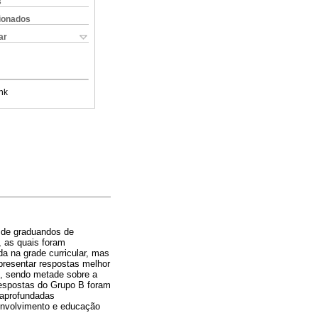
s
cionados
ar
nk
 de graduandos de
, as quais foram
a na grade curricular, mas
presentar respostas melhor
s, sendo metade sobre a
respostas do Grupo B foram
 aprofundadas
envolvimento e educação