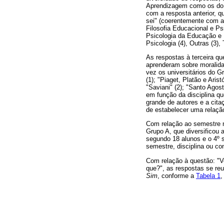
Aprendizagem como os do 
com a resposta anterior, 
sei" (coerentemente com a 
Filosofia Educacional e Ps
Psicologia da Educação e Fi
Psicologia (4), Outras (3), 
As respostas à terceira q
aprenderam sobre moralida
vez os universitários do Gr
(1); "Piaget, Platão e Aris
"Saviani" (2); "Santo Agost
em função da disciplina q
grande de autores e a cita
de estabelecer uma relaçã
Com relação ao semestre n
Grupo A, que diversificou 
segundo 18 alunos e o 4º 
semestre, disciplina ou co
Com relação à questão: "V
que?", as respostas se re
Sim
, conforme a
Tabela 1
,