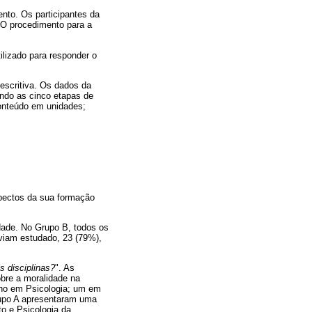
ento. Os participantes da
 O procedimento para a
ilizado para responder o
descritiva. Os dados da
ando as cinco etapas de
conteúdo em unidades;
spectos da sua formação
dade. No Grupo B, todos os
viam estudado, 23 (79%),
s disciplinas?
". As
bre a moralidade na
uno em Psicologia; um em
rupo A apresentaram uma
o e Psicologia da