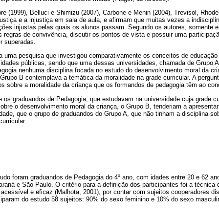
 (1999), Belluci e Shimizu (2007), Carbone e Menin (2004), Trevisol, Rhoden
justiça e a injustiça em sala de aula, e afirmam que muitas vezes a indiscipl
uações injustas pelas quais os alunos passam. Segundo os autores, somente
 regras de convivência, discutir os pontos de vista e possuir uma participaçã
er superadas.
ta uma pesquisa que investigou comparativamente os conceitos de educação
idades públicas, sendo que uma dessas universidades, chamada de Grupo A,
dagogia nenhuma disciplina focada no estudo do desenvolvimento moral da cri
Grupo B contemplava a temática da moralidade na grade curricular. A pergun
os sobre a moralidade da criança que os formandos de pedagogia têm ao con
ue os graduandos de Pedagogia, que estudavam na universidade cuja grade cu
sobre o desenvolvimento moral da criança, o Grupo B, tenderiam a apresenta
idade, que o grupo de graduandos do Grupo A, que não tinham a disciplina s
urricular.
tudo foram graduandos de Pedagogia do 4º ano, com idades entre 20 e 62 an
raná e São Paulo. O critério para a definição dos participantes foi a técnic
acessível e eficaz (Malhota, 2001), por contar com sujeitos cooperadores dis
iciparam do estudo 58 sujeitos: 90% do sexo feminino e 10% do sexo masculi