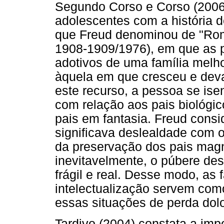
Segundo Corso e Corso (2006
adolescentes com a história de
que Freud denominou de "Roma
1908-1909/1976), em que as p
adotivos de uma família melh
àquela em que cresceu e deva
este recurso, a pessoa se ise
com relação aos pais biológi
pais em fantasia. Freud cons
significava deslealdade com o
da preservação dos pais magní
inevitavelmente, o púbere de
frágil e real. Desse modo, as 
intelectualização servem com
essas situações de perda dol
Tardivo (2004) constata a imp