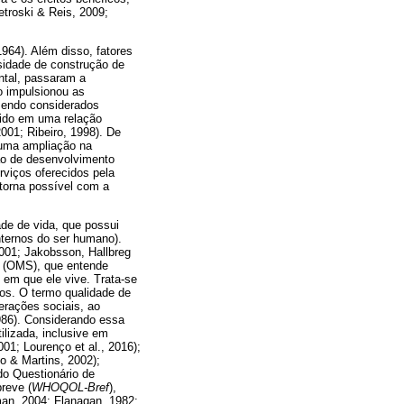
etroski & Reis, 2009;
64). Além disso, fatores
sidade de construção de
ntal, passaram a
so impulsionou as
sendo considerados
tido em uma relação
001; Ribeiro, 1998). De
 uma ampliação na
ao de desenvolvimento
rviços oferecidos pela
torna possível com a
de de vida, que possui
internos do ser humano).
 2001; Jakobsson, Hallbreg
e (OMS), que entende
 em que ele vive. Trata-se
vos. O termo qualidade de
erações sociais, ao
986). Considerando essa
lizada, inclusive em
01; Lourenço et al., 2016);
o & Martins, 2002);
do Questionário de
breve (
WHOQOL-Bref
),
an, 2004; Flanagan, 1982;