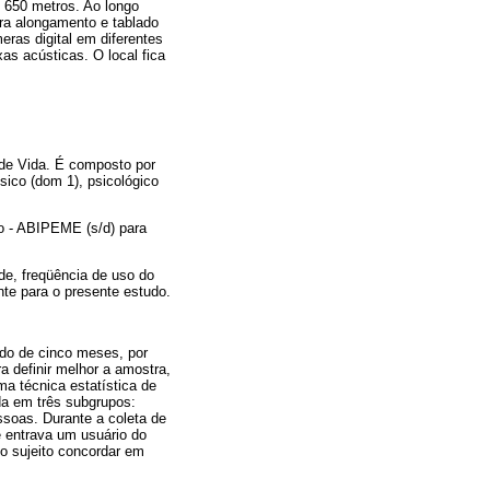
é 650 metros. Ao longo
ara alongamento e tablado
ras digital em diferentes
s acústicas. O local fica
de Vida. É composto por
sico (dom 1), psicológico
o - ABIPEME (s/d) para
de, freqüência de uso do
nte para o presente estudo.
odo de cinco meses, por
a definir melhor a amostra,
a técnica estatística de
da em três subgrupos:
soas. Durante a coleta de
e entrava um usuário do
do sujeito concordar em