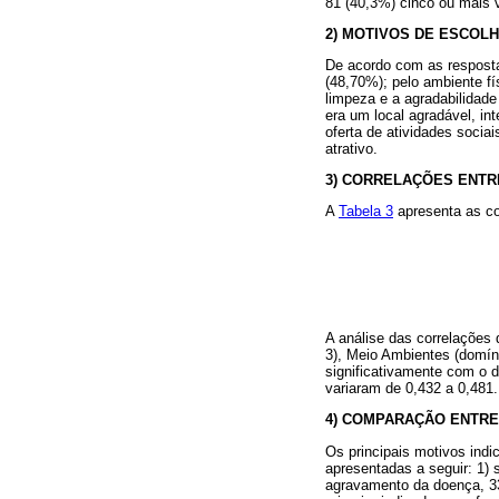
81 (40,3%) cinco ou mais
2) MOTIVOS DE ESCOL
De acordo com as respostas
(48,70%); pelo ambiente f
limpeza e a agradabilidade
era um local agradável, in
oferta de atividades socia
atrativo.
3) CORRELAÇÕES ENTR
A
Tabela 3
apresenta as co
A análise das correlações 
3), Meio Ambientes (domín
significativamente com o d
variaram de 0,432 a 0,481.
4) COMPARAÇÃO ENTRE
Os principais motivos indi
apresentadas a seguir: 1) 
agravamento da doença, 33