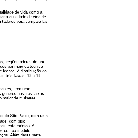
ualidade de vida como a
iar a qualidade de vida de
entadores para compará-las
no, freqüentadores de um
idos por meio da técnica
 idosos. A distribuição da
em três faixas: 13 a 19
ipantes, com uma
s gêneros nas três faixas
o maior de mulheres.
tado de São Paulo, com uma
dade, com piso
endimento médico. A
s do tipo módulo
anços. Além desta parte