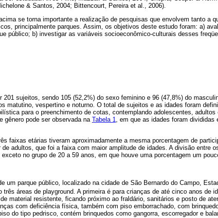
Michelone & Santos, 2004; Bittencourt, Pereira et al., 2006).
acima se torna importante a realização de pesquisas que envolvem tanto a q
icos, principalmente parques. Assim, os objetivos deste estudo foram: a) aval
e público; b) investigar as variáveis socioeconômico-culturais desses freqü
r 201 sujeitos, sendo 105 (52,2%) do sexo feminino e 96 (47,8%) do masculi
os matutino, vespertino e noturno. O total de sujeitos e as idades foram defin
ística para o preenchimento de cotas, contemplando adolescentes, adultos e
s e gênero pode ser observada na
Tabela 1
, em que as idades foram divididas 
rês faixas etárias tiveram aproximadamente a mesma porcentagem de partic
de adultos, que foi a faixa com maior amplitude de idades. A divisão entre o
l, exceto no grupo de 20 a 59 anos, em que houve uma porcentagem um pouc
 de um parque público, localizado na cidade de São Bernardo do Campo, Es
 três áreas de playground. A primeira é para crianças de até cinco anos de i
e material resistente, ficando próximo ao fraldário, sanitários e posto de at
anças com deficiência física, também com piso emborrachado, com brinquedo
 piso do tipo pedrisco, contém brinquedos como gangorra, escorregador e bal