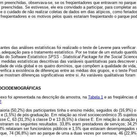
am preenchidas, observava-se, se os freqüentadores que entravam no parqu
preenchidas. Se estivesse, ele era convidado a participar, para completar as
o cuidado de não realizar coletas de dados em dias atípicos, como feriados
 freqüentadores e os motivos pelos quais estariam freqüentando o parque pod
antes das análises estatísticas foi realizado o teste de Levene para verific
 adequação para o tratamento estatístico. Por se tratar de um estudo quantit
ação do
Software Estatístico SPSS - Statistical Package for the Social Scienc
s medidas estatísticas descritivas das variáveis quantitativas para descrever
idade de vida global e os quatro domínios, que compõem a qualidade de vida,
verifica a existência de diferenças entre as médias dos grupos, e o teste Po
ue mostram diferenças significativas entre si. As variáveis qualitativas foram
SOCIODEMOGRÁFICAS
 sexo foi apresentada na descrição da amostra, na
Tabela 1
e as freqüências d
2
.
ioria (50,2%) dos participantes tinha o ensino médio, seguidos do (16,9%) o
r e (1,5%) de pós-graduação. Em relação ao nível socioeconômico 35 sujeito
sse C, 63 (31,3%) à classe D e 13 (6,5%) à classe E. Em relação à atuação p
straram os seguintes resultados. 33,8% eram prestadores de serviços; 34,
 3% relataram ser funcionários públicos e 1,5% que estavam desempregados 
rque, 74 (36,8%) iam ao parque de uma a duas vezes por semana, 46 (22,9%)