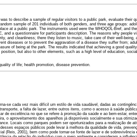
 was to describe a sample of regular visitors to a public park, evaluate their q
a random sample of 201 individuals of both genders, and three age groups: ado
 place at a public park. The instruments used were the WHOQOL-Bref, and t
and a questionnaire for participants description. The reasons why people visi
ty, and cleanliness; there they listen to music, take care of their well-being
event diseases or to prevent the aggravation of a disease they suffer from; adu
asure of being at the park. The results indicated that achieving a good quality o
 position, but also to other elements, such as a high level of education, soci
uality of life; health promotion, disease prevention.
na-se cada vez mais difícil um estilo de vida saudável, dadas as contingênci
transporte, a falta de lazer, entre outros itens, como o acesso à saúde públi
r de excelência no que se refere à promoção da saúde e ao bem-estar, ent
ra, o aproveitamento dos aparelhos já disponíveis socialmente e sua otimiz
nce. Locais como parques podem ser oportunizados para a realização de at
ão desses espaços públicos pode levar à melhora da qualidade de vida, preve
al (Reis, 2001), bem como pode tornar-se fonte de lazer e de sobrevivência
tância da relação do indivíduo com o meio ambiente e consideram a influênci