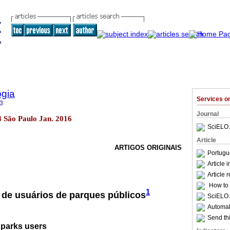
ogia
Services 
3
Journal
44 São Paulo Jan. 2016
SciELO 
Article
ARTIGOS ORIGINAIS
Portugu
Article 
Article 
How to c
1
 de usuários de parques públicos
SciELO 
Automati
Send thi
c parks users