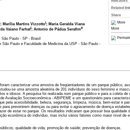
Indicators
Related lin
Share
More
I
I
; Marília Martins Vizzotto
; Maria Geralda Viana
I
II
More
ida Vaiano Farhat
; Antonio de Pádua Serafim
Permali
 São Paulo - SP - Brasil
e São Paulo e Faculdade de Medicina da USP - São Paulo -
foram caracterizar uma amostra de freqüentadores de um parque público, aval
studou-se uma amostra aleatória de 201 indivíduos do sexo feminino e mascul
ltos e idosos. A pesquisa foi realizada num parque público e para a coleta de 
de Avaliação Socioeconômica - ABIPEME e um questionário para caracteriz
ue pela acessibilidade, beleza, segurança, limpeza, música, bem-estar e pa
e para prevenirem doenças ou para evitar o agravamento de doença estabeleci
zer de estar no parque. Os resultados indicaram que possuir boa qualidade 
ção econômica do indivíduo, mas inclui vários fatores como maior nível de e
úblicos; qualidade de vida; promoção de saúde; prevenção de doenças.