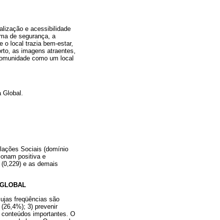
alização e acessibilidade
ema de segurança, a
 o local trazia bem-estar,
orto, as imagens atraentes,
a comunidade como um local
 Global.
elações Sociais (domínio
ionam positiva e
 (0,229) e as demais
 GLOBAL
cujas freqüências são
(26,4%); 3) prevenir
m conteúdos importantes. O