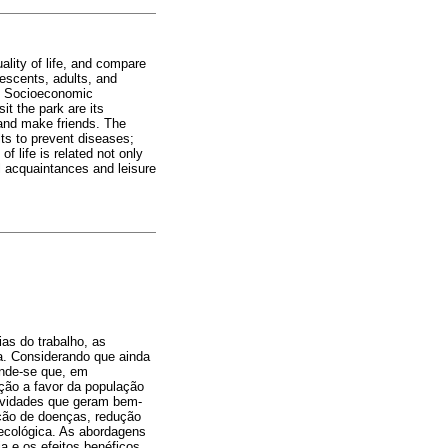
uality of life, and compare
lescents, adults, and
he Socioeconomic
t the park are its
, and make friends. The
lts to prevent diseases;
f life is related not only
al acquaintances and leisure
as do trabalho, as
ca. Considerando que ainda
ende-se que, em
ação a favor da população
ividades que geram bem-
nção de doenças, redução
 ecológica. As abordagens
a e os efeitos benéficos,