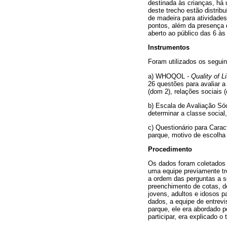
destinada às crianças, há 
deste trecho estão distri
de madeira para atividade
pontos, além da presença 
aberto ao público das 6 às
Instrumentos
Foram utilizados os seguin
a) WHOQOL
- Quality of Li
26 questões para avaliar a
(dom 2), relações sociais
b) Escala de Avaliação Só
determinar a classe social
c) Questionário para Carac
parque, motivo de escolha 
Procedimento
Os dados foram coletados 
uma equipe previamente tre
a ordem das perguntas a s
preenchimento de cotas, d
jovens, adultos e idosos 
dados, a equipe de entrev
parque, ele era abordado p
participar, era explicado 