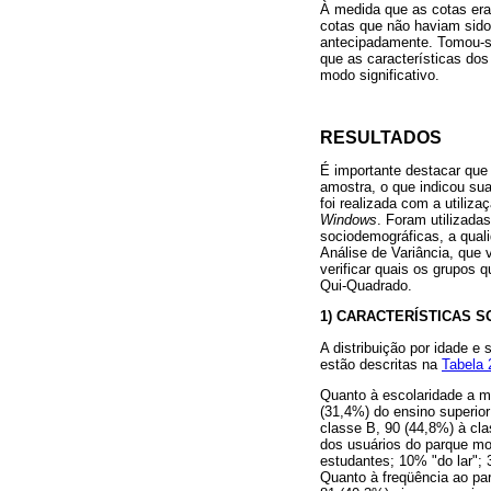
À medida que as cotas er
cotas que não haviam sido 
antecipadamente. Tomou-se 
que as características dos
modo significativo.
RESULTADOS
É importante destacar que 
amostra, o que indicou sua
foi realizada com a utiliz
Windows
. Foram utilizada
sociodemográficas, a qual
Análise de Variância, que 
verificar quais os grupos q
Qui-Quadrado.
1) CARACTERÍSTICAS 
A distribuição por idade e
estão descritas na
Tabela 
Quanto à escolaridade a ma
(31,4%) do ensino superio
classe B, 90 (44,8%) à cla
dos usuários do parque mo
estudantes; 10% "do lar";
Quanto à freqüência ao pa