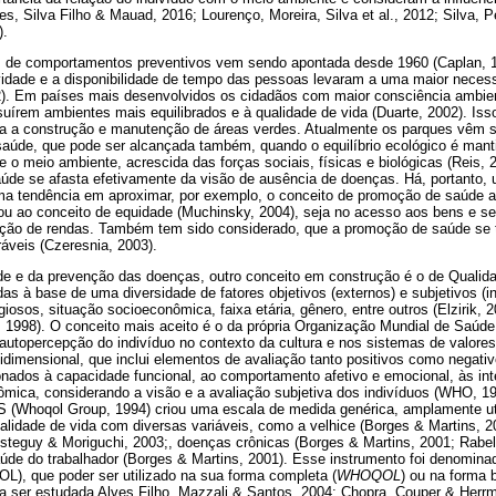
es, Silva Filho & Mauad, 2016; Lourenço, Moreira, Silva et al., 2012; Silva, P
).
 de comportamentos preventivos vem sendo apontada desde 1960 (Caplan, 19
dade e a disponibilidade de tempo das pessoas levaram a uma maior neces
02). Em países mais desenvolvidos os cidadãos com maior consciência ambie
ossuírem ambientes mais equilibrados e à qualidade de vida (Duarte, 2002). Is
ra a construção e manutenção de áreas verdes. Atualmente os parques vêm 
aúde, que pode ser alcançada também, quando o equilíbrio ecológico é man
o meio ambiente, acrescida das forças sociais, físicas e biológicas (Reis, 2
úde se afasta efetivamente da visão de ausência de doenças. Há, portanto,
a tendência em aproximar, por exemplo, o conceito de promoção de saúde 
ou ao conceito de equidade (Muchinsky, 2004), seja no acesso aos bens e se
ição de rendas. Também tem sido considerado, que a promoção de saúde se 
áveis (Czeresnia, 2003).
 e da prevenção das doenças, outro conceito em construção é o de Qualida
ídas à base de uma diversidade de fatores objetivos (externos) e subjetivos (
igiosos, situação socioeconômica, faixa etária, gênero, entre outros (Elzirik,
, 1998). O conceito mais aceito é o da própria Organização Mundial de Saúd
utopercepção do indivíduo no contexto da cultura e nos sistemas de valores
tidimensional, que inclui elementos de avaliação tanto positivos como negati
ionados à capacidade funcional, ao comportamento afetivo e emocional, às int
nômica, considerando a visão e a avaliação subjetiva dos indivíduos (WHO, 1
S (Whoqol Group, 1994) criou uma escala de medida genérica, amplamente uti
lidade de vida com diversas variáveis, como a velhice (Borges & Martins, 20
osteguy & Moriguchi, 2003;, doenças crônicas (Borges & Martins, 2001; Rabel
aúde do trabalhador (Borges & Martins, 2001). Esse instrumento foi denomina
), que poder ser utilizado na sua forma completa (
WHOQOL
) ou na forma 
 ser estudada Alves Filho, Mazzali & Santos, 2004; Chopra, Couper & Herrm