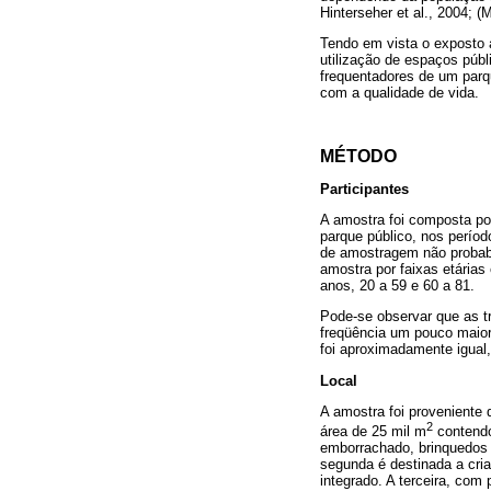
Hinterseher et al., 2004; (
Tendo em vista o exposto 
utilização de espaços públ
frequentadores de um parqu
com a qualidade de vida.
MÉTODO
Participantes
A amostra foi composta po
parque público, nos períod
de amostragem não probabil
amostra por faixas etária
anos, 20 a 59 e 60 a 81.
Pode-se observar que as t
freqüência um pouco maior 
foi aproximadamente igua
Local
A amostra foi proveniente
2
área de 25 mil m
contendo
emborrachado, brinquedos d
segunda é destinada a cri
integrado. A terceira, com