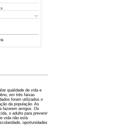
ks
nk
iar qualidade de vida e
ino, em três faixas
dados foram utilizados o
ação da população. As
ra fazerem amigos. Os
da, o adulto para prevenir
de vida não está
scolaridade, oportunidades