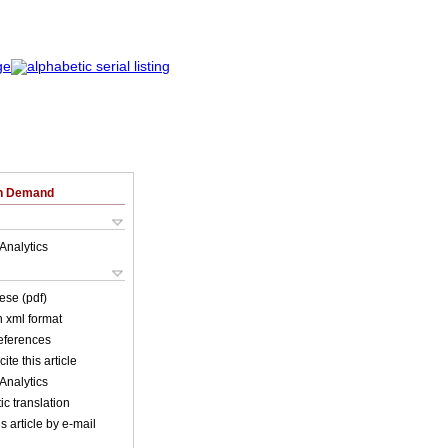
on Demand
Analytics
ese (pdf)
in xml format
references
ite this article
Analytics
c translation
s article by e-mail