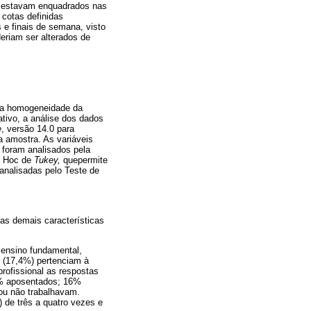
e estavam enquadrados nas
 cotas definidas
 e finais de semana, visto
eriam ser alterados de
ar a homogeneidade da
ativo, a análise dos dados
e
, versão 14.0 para
 a amostra. As variáveis
 foram analisados pela
st Hoc de
Tukey,
quepermite
 analisadas pelo Teste de
as demais características
 ensino fundamental,
s (17,4%) pertenciam à
rofissional as respostas
2% aposentados; 16%
ou não trabalhavam.
 de três a quatro vezes e