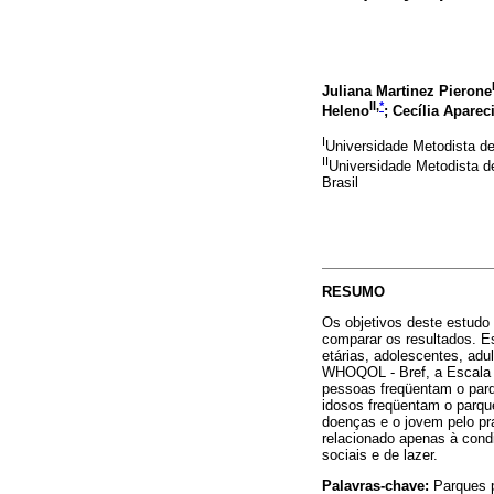
Juliana Martinez Pierone
II,
*
Heleno
; Cecília Aparec
I
Universidade Metodista de
II
Universidade Metodista d
Brasil
RESUMO
Os objetivos deste estudo 
comparar os resultados. E
etárias, adolescentes, adu
WHOQOL - Bref, a Escala 
pessoas freqüentam o parq
idosos freqüentam o parqu
doenças e o jovem pelo pra
relacionado apenas à condi
sociais e de lazer.
Palavras-chave:
Parques p