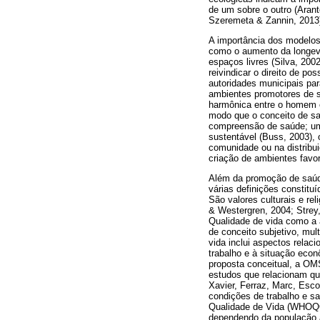
de um sobre o outro (Arant
Szeremeta & Zannin, 2013
A importância dos modelos
como o aumento da longevi
espaços livres (Silva, 20
reivindicar o direito de p
autoridades municipais pa
ambientes promotores de s
harmônica entre o homem e 
modo que o conceito de sa
compreensão de saúde; um
sustentável (Buss, 2003), 
comunidade ou na distribu
criação de ambientes favor
Além da promoção de saúde
várias definições constitu
São valores culturais e rel
& Westergren, 2004; Strey
Qualidade de vida como a a
de conceito subjetivo, mul
vida inclui aspectos relac
trabalho e à situação eco
proposta conceitual, a OM
estudos que relacionam qua
Xavier, Ferraz, Marc, Esc
condições de trabalho e s
Qualidade de Vida (WHOQOL
dependendo da população a