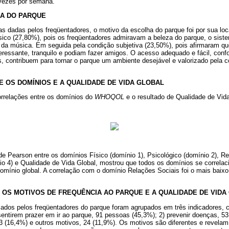
 vezes por semana.
HA DO PARQUE
 dadas pelos freqüentadores, o motivo da escolha do parque foi por sua loc
ísico (27,80%), pois os freqüentadores admiravam a beleza do parque, o sist
 da música. Em seguida pela condição subjetiva (23,50%), pois afirmaram que
teressante, tranquilo e podiam fazer amigos. O acesso adequado e fácil, conf
is, contribuem para tornar o parque um ambiente desejável e valorizado pel
E OS DOMÍNIOS E A QUALIDADE DE VIDA GLOBAL
rrelações entre os domínios do
WHOQOL
e o resultado de Qualidade de Vida
de Pearson entre os domínios Físico (domínio 1), Psicológico (domínio 2), R
io 4) e Qualidade de Vida Global, mostrou que todos os domínios se correlac
omínio global. A correlação com o domínio Relações Sociais foi o mais baixo
 OS MOTIVOS DE FREQUÊNCIA AO PARQUE E A QUALIDADE DE VIDA
cados pelos freqüentadores do parque foram agrupados em três indicadores, 
sentirem prazer em ir ao parque, 91 pessoas (45,3%); 2) prevenir doenças, 53 
 (16,4%) e outros motivos, 24 (11,9%). Os motivos são diferentes e revela