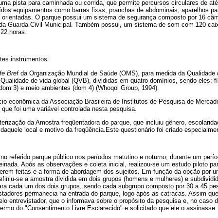
uma pista para caminhada ou corrida, que permite percursos circulares de at
buídos equipamentos como barras fixas, pranchas de abdominais, aparelhos p
s orientadas. O parque possui um sistema de segurança composto por 16 câme
da Guarda Civil Municipal. Também possui, um sistema de som com 120 caixa
 22 horas.
tes instrumentos:
fe Bref
da Organização Mundial de Saúde (OMS), para medida da Qualidade 
 Qualidade de vida global (QVB), divididas em quatro domínios, sendo eles: fí
 (dom 3) e meio ambientes (dom 4) (Whoqol Group, 1994).
cio-econômica da Associação Brasileira de Institutos de Pesquisa de Mercad
, que foi uma variável controlada nesta pesquisa.
terização da Amostra freqüentadora do parque, que incluiu gênero, escolarida
daquele local e motivo da freqüência.Este questionário foi criado especialme
no referido parque público nos períodos matutino e noturno, durante um perí
inada. Após as observações e coleta inicial, realizou-se um estudo piloto par
erem feitas e a forma de abordagem dos sujeitos. Em função da opção por um
efiniu-se a amostra dividida em dois grupos (homens e mulheres) e subdividi
para cada um dos dois grupos, sendo cada subgrupo composto por 30 a 45 pes
istadores permanecia na entrada do parque, logo após as catracas. Assim qu
elo entrevistador, que o informava sobre o propósito da pesquisa e, no caso 
o termo do "Consentimento Livre Esclarecido" e solicitado que ele o assinasse.