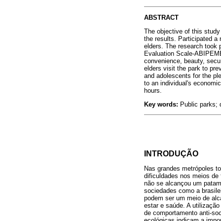
ABSTRACT
The objective of this study
the results. Participated 
elders. The research took
Evaluation Scale-ABIPEME, 
convenience, beauty, securi
elders visit the park to pr
and adolescents for the ple
to an individual's economic
hours.
Key words:
Public parks; q
INTRODUÇÃO
Nas grandes metrópoles tor
dificuldades nos meios de 
não se alcançou um patama
sociedades como a brasilei
podem ser um meio de alca
estar e saúde. A utilizaç
de comportamento anti-soci
ecológicas indicam a impor