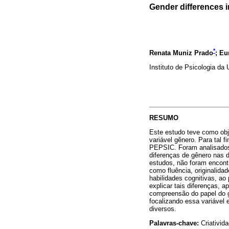
Gender differences in
*
Renata Muniz Prado
; Eu
Instituto de Psicologia da 
RESUMO
Este estudo teve como obje
variável gênero. Para tal 
PEPSIC. Foram analisados 3
diferenças de gênero nas 
estudos, não foram encontr
como fluência, originalida
habilidades cognitivas, ao
explicar tais diferenças, 
compreensão do papel do g
focalizando essa variável
diversos.
Palavras-chave:
Criativida