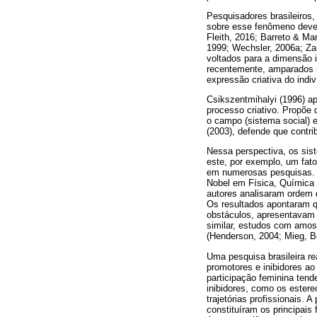
Pesquisadores brasileiros,
sobre esse fenômeno devem
Fleith, 2016; Barreto & Ma
1999; Wechsler, 2006a; Za
voltados para a dimensão i
recentemente, amparados n
expressão criativa do indiv
Csikszentmihalyi (1996) ap
processo criativo. Propõe 
o campo (sistema social) e
(2003), defende que contri
Nessa perspectiva, os sist
este, por exemplo, um fato
em numerosas pesquisas. E
Nobel em Física, Química 
autores analisaram ordem d
Os resultados apontaram 
obstáculos, apresentavam
similar, estudos com amo
(Henderson, 2004; Mieg, B
Uma pesquisa brasileira re
promotores e inibidores ao
participação feminina tend
inibidores, como os ester
trajetórias profissionais.
constituíram os principais