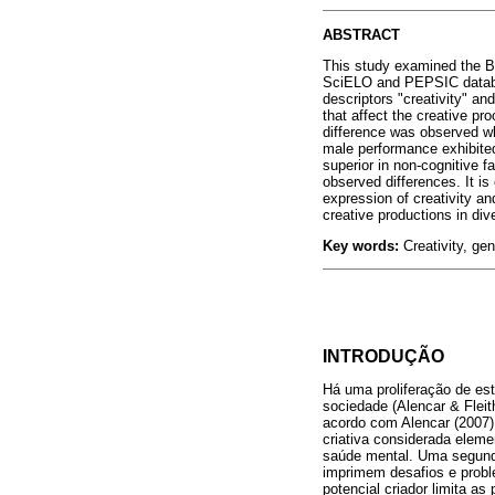
ABSTRACT
This study examined the Br
SciELO and PEPSIC database
descriptors "creativity" a
that affect the creative p
difference was observed whe
male performance exhibited
superior in non-cognitive 
observed differences. It is
expression of creativity and
creative productions in dive
Key words:
Creativity, gen
INTRODUÇÃO
Há uma proliferação de est
sociedade (Alencar & Flei
acordo com Alencar (2007),
criativa considerada elem
saúde mental. Uma segunda
imprimem desafios e proble
potencial criador limita as