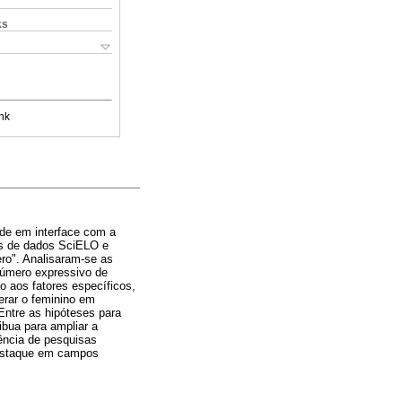
ks
nk
dade em interface com a
ses de dados SciELO e
ero". Analisaram-se as
número expressivo de
o aos fatores específicos,
erar o feminino em
Entre as hipóteses para
ibua para ampliar a
ência de pesquisas
destaque em campos