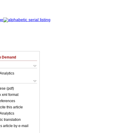
on Demand
Analytics
ese (pdf)
in xml format
references
ite this article
Analytics
c translation
s article by e-mail