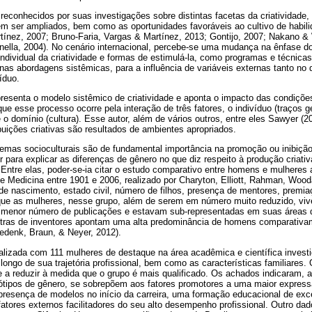
 reconhecidos por suas investigações sobre distintas facetas da criatividade
 ser ampliados, bem como as oportunidades favoráveis ao cultivo de habilid
rtínez, 2007; Bruno-Faria, Vargas & Martínez, 2013; Gontijo, 2007; Nakano 
nella, 2004). No cenário internacional, percebe-se uma mudança na ênfase d
ndividual da criatividade e formas de estimulá-la, como programas e técnicas
as abordagens sistêmicas, para a influência de variáveis externas tanto no
íduo.
resenta o modelo sistêmico de criatividade e aponta o impacto das condições
que esse processo ocorre pela interação de três fatores, o indivíduo (traços g
 o domínio (cultura). Esse autor, além de vários outros, entre eles Sawyer (
buições criativas são resultados de ambientes apropriados.
emas socioculturais são de fundamental importância na promoção ou inibição 
r para explicar as diferenças de gênero no que diz respeito à produção criati
ntre elas, poder-se-ia citar o estudo comparativo entre homens e mulheres
e Medicina entre 1901 e 2006, realizado por Charyton, Elliott, Rahman, Wood
e nascimento, estado civil, número de filhos, presença de mentores, premia
que as mulheres, nesse grupo, além de serem em número muito reduzido, vi
 menor número de publicações e estavam sub-representadas em suas áreas 
stras de inventores apontam uma alta predominância de homens comparativa
edenk, Braun, & Neyer, 2012).
alizada com 111 mulheres de destaque na área acadêmica e científica investigo
 longo de sua trajetória profissional, bem como as características familiares.
e a reduzir à medida que o grupo é mais qualificado. Os achados indicaram, a
eótipos de gênero, se sobrepõem aos fatores promotores a uma maior expressã
 A presença de modelos no início da carreira, uma formação educacional de exce
 fatores externos facilitadores do seu alto desempenho profissional. Outro dad