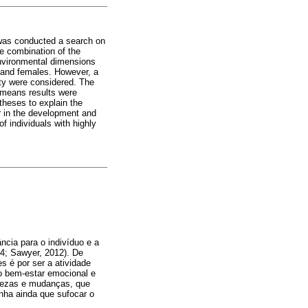
t was conducted a search on
he combination of the
environmental dimensions
s and females. However, a
vity were considered. The
e means results were
theses to explain the
er in the development and
of individuals with highly
ncia para o indivíduo e a
4; Sawyer, 2012). De
s é por ser a atividade
 o bem-estar emocional e
rtezas e mudanças, que
nha ainda que sufocar o