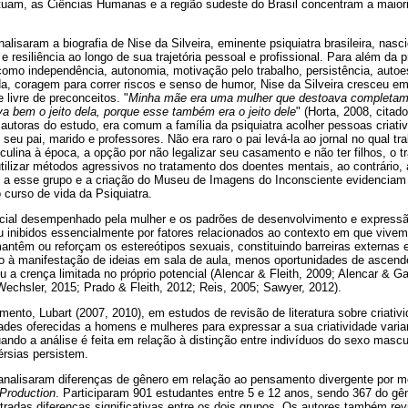
atuam, as Ciências Humanas e a região sudeste do Brasil concentram a maio
nalisaram a biografia de Nise da Silveira, eminente psiquiatra brasileira, na
 e resiliência ao longo de sua trajetória pessoal e profissional. Para além da 
 como independência, autonomia, motivação pelo trabalho, persistência, auto
ida, coragem para correr riscos e senso de humor, Nise da Silveira cresceu e
 livre de preconceitos. "
Minha mãe era uma mulher que destoava completam
a bem o jeito dela, porque esse também era o jeito dele
" (Horta, 2008, cita
autoras do estudo, era comum a família da psiquiatra acolher pessoas criativ
eu pai, marido e professores. Não era raro o pai levá-la ao jornal no qual t
ulina à época, a opção por não legalizar seu casamento e não ter filhos, o t
utilizar métodos agressivos no tratamento dos doentes mentais, ao contrário,
 a esse grupo e a criação do Museu de Imagens do Inconsciente evidenciam
o curso de vida da Psiquiatra.
cial desempenhado pela mulher e os padrões de desenvolvimento e expressã
u inibidos essencialmente por fatores relacionados ao contexto em que vivem
ntêm ou reforçam os estereótipos sexuais, constituindo barreiras externas e
 à manifestação de ideias em sala de aula, menos oportunidades de ascen
 a crença limitada no próprio potencial (Alencar & Fleith, 2009; Alencar & 
echsler, 2015; Prado & Fleith, 2012; Reis, 2005; Sawyer, 2012).
ento, Lubart (2007, 2010), em estudos de revisão de literatura sobre criativi
ades oferecidas a homens e mulheres para expressar a sua criatividade vari
uando a análise é feita em relação à distinção entre indivíduos do sexo mascu
érsias persistem.
nalisaram diferenças de gênero em relação ao pensamento divergente por m
 Production
. Participaram 901 estudantes entre 5 e 12 anos, sendo 367 do gê
tradas diferenças significativas entre os dois grupos. Os autores também re