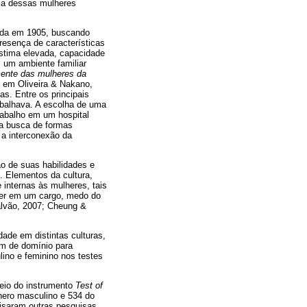
ria dessas mulheres
scida em 1905, buscando
presença de características
estima elevada, capacidade
m um ambiente familiar
ente das mulheres da
do em Oliveira & Nakano,
as. Entre os principais
rabalhava. A escolha de uma
rabalho em um hospital
 a busca de formas
 a interconexão da
o de suas habilidades e
. Elementos da cultura,
 internas às mulheres, tais
der em um cargo, medo do
Galvão, 2007; Cheung &
dade em distintas culturas,
am de domínio para
lino e feminino nos testes
eio do instrumento
Test of
nero masculino e 534 do
visaram outras pesquisas