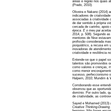
áreas e região nos quais 
(Prado, 2010).
Oliveira e Nakano (2014) a
indicadores de criatividade
associadas à criatividade
de dar sentido à própria v
cercada de carinho, apoio e
época. E o meu pai aceitav
2014, p. 508). Segundo as 
mentores de Nise estavam s
profissão considerada masc
psiquiátrico, a recusa em 
inovadoras de atendimento
criatividade e resiliência n
Entende-se que o papel so
talentos são promovidos o
como valores e crenças, ma
como menor encorajamento
sucesso, perfeccionismo ou
Halpern, 2010; Mundim & W
Corroborando esse entendim
observou que as oportunid
domínio. Por outro lado, q
de criatividade, as controv
Sayed e Mohamed (2013) a
Creative Thinking-Drawing
feminino. Não foram encon