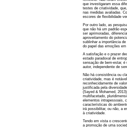
que investigaram essa dif
testes de criatividade, q
nas medidas avaliadas. Co
escores de flexibilidade ver
Por outro lado, as pesquis
que não há um padrão espe
ser aprimoradas, diferenc
aproveitamento do potencia
sublinhar a importância de
do papel das emoções em t
A satisfação e o prazer de
estado paradoxal de entrop
sensação de bem-estar, é 
autor, independente de se
Não há consistência ou cl
criatividade, mas é notáve
reconhecidamente de valor.
justificada pela diversida
(Sayed & Mohamed, 2013) e
multifacetado, pluridimen
elementos intrapessoais, c
características do ambiente
irá possibilitar, ou não, 
à criatividade.
Tendo em vista o crescent
a promoção de uma socieda