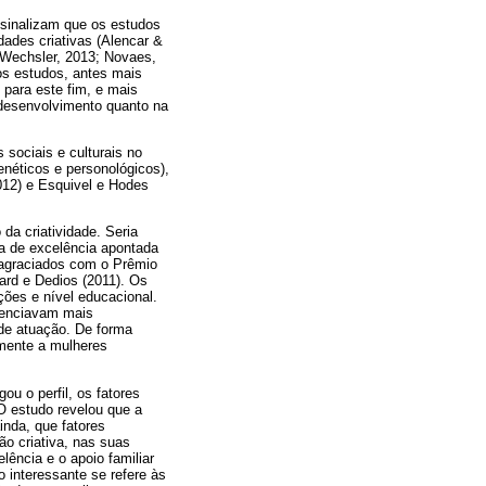
, sinalizam que os estudos
ades criativas (Alencar &
& Wechsler, 2013; Novaes,
os estudos, antes mais
 para este fim, e mais
 desenvolvimento quanto na
 sociais e culturais no
enéticos e personológicos),
2012) e Esquivel e Hodes
da criatividade. Seria
va de excelência apontada
 agraciados com o Prêmio
ard e Dedios (2011). Os
ções e nível educacional.
venciavam mais
de atuação. De forma
mente a mulheres
u o perfil, os fatores
 O estudo revelou que a
inda, que fatores
o criativa, nas suas
lência e o apoio familiar
o interessante se refere às