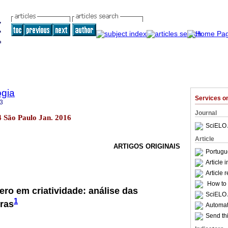
ogia
Services 
3
Journal
44 São Paulo Jan. 2016
SciELO 
Article
ARTIGOS ORIGINAIS
Portugu
Article 
Article 
How to c
ero em criatividade: análise das
SciELO 
1
iras
Automati
Send thi