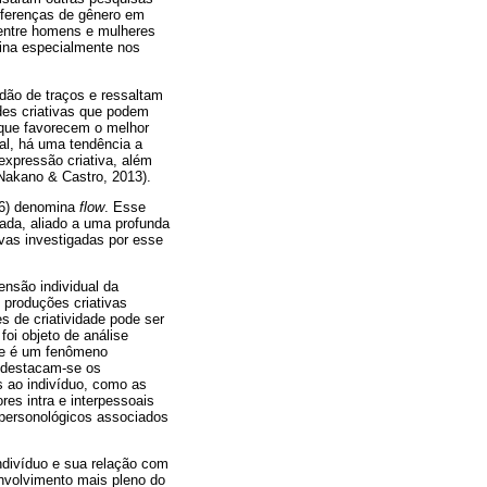
iferenças de gênero em
 entre homens e mulheres
ina especialmente nos
idão de traços e ressaltam
des criativas que podem
 que favorecem o melhor
al, há uma tendência a
expressão criativa, além
 Nakano & Castro, 2013).
996) denomina
flow
. Esse
zada, aliado a uma profunda
vas investigadas por esse
ensão individual da
m produções criativas
s de criatividade pode ser
foi objeto de análise
de é um fenômeno
, destacam-se os
s ao indivíduo, como as
res intra e interpessoais
s personológicos associados
ndivíduo e sua relação com
nvolvimento mais pleno do