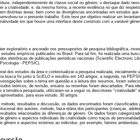
víduos, independentemente de classe social ou gênero; o destaque dado ness
 a criatividade; e, da mesma forma, a recente evidência no que diz respeit
a em distintas áreas; bem como às divergências encontradas em estudos que
senvolveu-se o presente trabalho. Este teve por objetivo realizar um levant
e criatividade em que houve uma interface deste construto com a variável gêner
ter exploratório e ancorado nos pressupostos de pesquisa bibliográfica, inve
 estudos empíricos publicados no Brasil. Para tal fim, foi realizada uma busc
s eletrônicas de publicações periódicas nacionais (Scientific Electronic Lib
 Psicologia - PEPSIC).
al dos estudos da área e contextualizar a pesquisa realizada, inicialmente u
eira busca foi junto à SciELO e resultou em 143 artigos; a segunda, na PEPSI
investigações sobre o tema em questão e a leitura dos resumos, foram selec
tudos teóricos, de revisão, ensaios ou resenhas foram descartados. Para iden
 a temática pesquisada, utilizaram-se a seguir os descritores "criatividade"
 aproveitados, para esse estudo, 30 artigos.
o método, resultados e discussão, os dados encontrados foram classificados p
itucional dos autores, método, faixa etária dos participantes (crianças, adole
 resultados relacionados às diferenças de gênero. Os dados foram categoriz
de gênero e aspectos individuais da criatividade como traços de personalida
de gênero e aspectos externos ao indivíduo, por exemplo, fatores ambientais, 