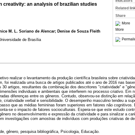
Indicators
 creativity: an analysis of brazilian studies
Related lin
Share
More
More
nice M. L. Soriano de Alencar; Denise de Souza Fleith
Permali
Universidade de Brasília
tivo realizar o levantamento da produção científica brasileira sobre criativi
fim, foi realizada uma busca de artigos publicados até o ano de 2016 nas ba
0 artigos, resultantes da combinação dos descritores "criatividade" e "gên
dimensões individuais e ambientais que interferem no processo criativo. Em 
adas diferenças entre os gêneros. Contudo, observou-se distinção em relaçã
de, criatividade verbal e sensibilidade. O desempenho masculino tendeu a sup
 passo que as médias femininas foram superiores em fatores não cognitivos. 
aponta-se o impacto de fatores socioculturais. Espera-se que este estudo contr
ênero no desenvolvimento e expressão da criatividade e para sinalizar a car
 em investigações com amostras de indivíduos com produções criativas de 
de, gênero, pesquisa bibliográfica, Psicologia, Educação.