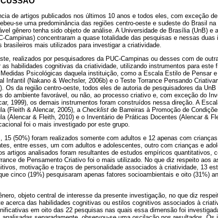
SCUSSÃO
cia de artigos publicados nos últimos 10 anos e todos eles, com exceção de
ebeu-se uma predominância das regiões centro-oeste e sudeste do Brasil na 
ável gênero tenha sido objeto de análise. A Universidade de Brasília (UnB) e 
-Campinas) concentraram a quase totalidade das pesquisas e nessas duas i
brasileiros mais utilizados para investigar a criatividade.
ste, realizados por pesquisadores da PUC-Campinas ou desses com de outras
 as habilidades cognitivas da criatividade, utilizando instrumentos para este
 Medidas Psicológicas daquela instituição, como a Escala Estilo de Pensar e 
ral Infantil (Nakano & Wechsler, 2006b) e o Teste Torrance Pensando Criativ
a). Os da região centro-oeste, todos eles de autoria de pesquisadores da UnB
s do ambiente favorável, ou não, ao processo criativo e, com exceção do Inve
car, 1999), os demais instrumentos foram construídos nessa direção. A Escal
la (Fleith & Alencar, 2005), a
Checklist
de Barreiras à Promoção de Condiçõe
la (Alencar & Fleith, 2010) e o Inventário de Práticas Docentes (Alencar & Fl
cional foi o mais investigado por este grupo.
, 15 (50%) foram realizados somente com adultos e 12 apenas com crianças
es, entre esses, um com adultos e adolescentes, outro com crianças e ad
s artigos analisados foram resultantes de estudos empíricos quantitativos,
rance de Pensamento Criativo foi o mais utilizado. No que diz respeito aos a
nitivos, motivação e traços de personalidade associados à criatividade, 13 e
ue cinco (19%) pesquisaram apenas fatores socioambientais e oito (31%) a
nero, objeto central de interesse da presente investigação, no que diz respe
te acerca das habilidades cognitivas ou estilos cognitivos associados à criat
nificativas em oito das 22 pesquisas nas quais essa dimensão foi investigad
 analisadas separadamente, observou-se uma oscilação nos resultados. Os i