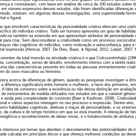
erença e constataram, com base em análise de cerca de 100 estudos sobre d
ue, em número expressivo desses estudos, não foram identificadas diferenças
ntudo, notaram, em algumas dessas investigações, uma superioridade femin
bal e figural.
as que envolvem características da personalidade criativa elencam uma vast
cífico do indivíduo criativo. Todo ser humano apresenta um grau de habilida
iando-se também na extensão em que apresentam atributos de personalidade
l para criar. Sem desconsiderar a criatividade como um processo sociocultur
 traços não cognitivos do indivíduo, como motivação e autoconfiança, para a 
al expressão (Alencar, 2007; De Dreu, Baas, & Nijstad, 2012; Lubart, 2007;
correntes da total imersão na atividade criativa é o que Csikszentmihalyi (1
ia, concentração, senso de desafio, envolvimento intenso com a tarefa reali
uma das características presente em todas as pessoas eminentemente criati
rem do sexo masculino ou feminino.
areza acerca de diferenças de gênero, quando as pesquisas investigam a dim
l a diferença significativa entre homens e mulheres, a favor dos primeiros, e
 A falta de consenso sobre a existência ou não dessa distinção em avaliaçõe
de de instrumentos de medida utilizados nos estudos em que a variável gênero 
 ainda pela complexidade do construto (Baer & Kaufman, 2008). Criativida
sional e vários aspectos interagem no seu processo e expressão. Dentre eles
omo habilidades cognitivas, afetivas e traços de personalidade, e os externo
, da cultura e do tempo histórico em que se está inserido. A interação de fato
a emergência e reconhecimento de ideias novas, e o fortalecimento de atributo
e interesse por temas que abordam o desvelamento das potencialidades do i
de calcada em princípios éticos e que ofereça melhores condições ao dese