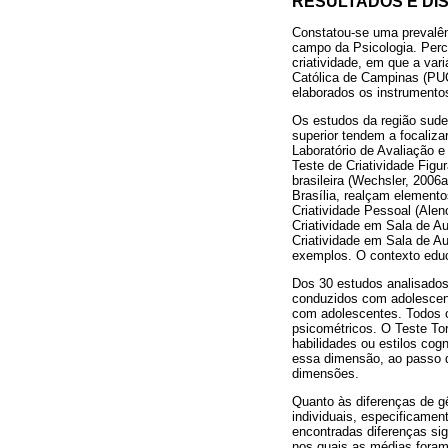
RESULTADOS E DI
Constatou-se uma prevalên
campo da Psicologia. Perc
criatividade, em que a vari
Católica de Campinas (PUC
elaborados os instrumentos 
Os estudos da região sude
superior tendem a focalizar
Laboratório de Avaliação e
Teste de Criatividade Figu
brasileira (Wechsler, 2006
Brasília, realçam elemento
Criatividade Pessoal (Alen
Criatividade em Sala de Au
Criatividade em Sala de Au
exemplos. O contexto educa
Dos 30 estudos analisados
conduzidos com adolescent
com adolescentes. Todos o
psicométricos. O Teste Tor
habilidades ou estilos cog
essa dimensão, ao passo q
dimensões.
Quanto às diferenças de gê
individuais, especificamen
encontradas diferenças sig
nos quais as médias foram