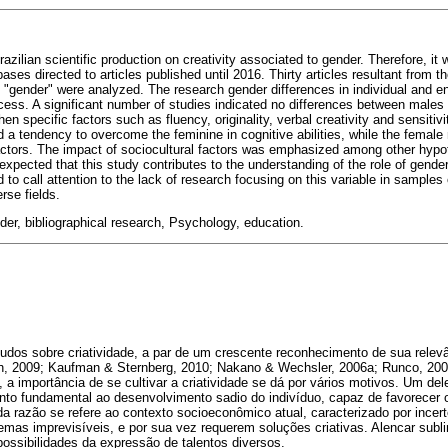
azilian scientific production on creativity associated to gender. Therefore, i
s directed to articles published until 2016. Thirty articles resultant from t
nd "gender" were analyzed. The research gender differences in individual and 
rocess. A significant number of studies indicated no differences between male
n specific factors such as fluency, originality, verbal creativity and sensiti
 a tendency to overcome the feminine in cognitive abilities, while the femal
factors. The impact of sociocultural factors was emphasized among other hypo
 expected that this study contributes to the understanding of the role of gend
 to call attention to the lack of research focusing on this variable in samples 
rse fields.
der, bibliographical research, Psychology, education.
udos sobre criatividade, a par de um crescente reconhecimento de sua relevâ
th, 2009; Kaufman & Sternberg, 2010; Nakano & Wechsler, 2006a; Runco, 200
 a importância de se cultivar a criatividade se dá por vários motivos. Um dele
ento fundamental ao desenvolvimento sadio do indivíduo, capaz de favorecer
 razão se refere ao contexto socioeconômico atual, caracterizado por ince
mas imprevisíveis, e por sua vez requerem soluções criativas. Alencar subli
 possibilidades da expressão de talentos diversos.