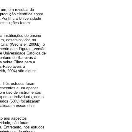
 um, em revistas do
produção científica sobre
a Pontifícia Universidade
nstituições foram
 instituições de ensino
 fim, desenvolvidos no
Criar (Wechsler, 2006b), o
amente com Figuras, versão
 e Universidade Católica de
ntário de Barreiras à
a sobre Clima para a
s Favoráveis à
eith, 2004) são alguns
. Três estudos foram
olescentes e um apenas
 com uso de instrumentos
spectos individuais, como
studos (50%) focalizaram
nalisaram essas duas
ito aos aspectos
ividade, não foram
a. Entretanto, nos estudos
ndivíduos do gênero