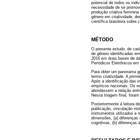
potencial de todos os indi
necessidade de se promover
produção criativa feminin
gênero em criatividade, de
científica brasileira sobr
MÉTODO
O presente estudo, de cará
de gênero identificadas em
2016 em duas bases de dado
Periódicos Eletrônicos em
Para obter um panorama ger
termo criatividade. A prim
Após a identificação das 
empíricos nacionais. Os es
abordassem a relação entre
Nessa triagem final, foram
Posteriormente à leitura d
publicação, vinculação inst
instrumentos utilizados e
dimensões, (a) diferenças 
cognitivas, (b) diferenças 