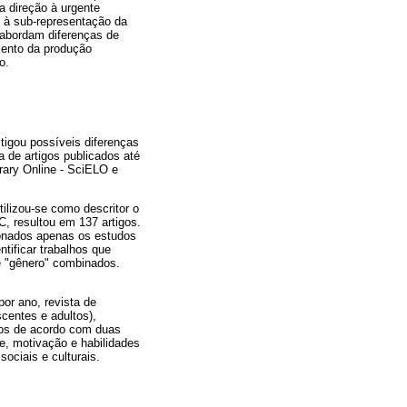
a direção à urgente
o à sub-representação da
 abordam diferenças de
amento da produção
o.
stigou possíveis diferenças
a de artigos publicados até
rary Online - SciELO e
tilizou-se como descritor o
C, resultou em 137 artigos.
ionados apenas os estudos
tificar trabalhos que
 e "gênero" combinados.
or ano, revista de
scentes e adultos),
ados de acordo com duas
de, motivação e habilidades
sociais e culturais.