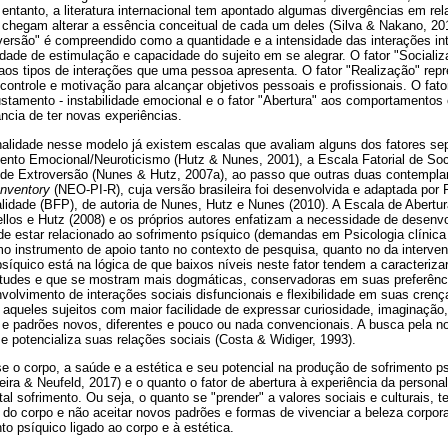
 entanto, a literatura internacional tem apontado algumas divergências em r
hegam alterar a essência conceitual de cada um deles (Silva & Nakano, 20
oversão" é compreendido como a quantidade e a intensidade das interações int
idade de estimulação e capacidade do sujeito em se alegrar. O fator "Social
 aos tipos de interações que uma pessoa apresenta. O fator "Realização" rep
 controle e motivação para alcançar objetivos pessoais e profissionais. O fato
stamento - instabilidade emocional e o fator "Abertura" aos comportamentos 
ncia de ter novas experiências.
nalidade nesse modelo já existem escalas que avaliam alguns dos fatores se
mento Emocional/Neuroticismo (Hutz & Nunes, 2001), a Escala Fatorial de So
l de Extroversão (Nunes & Hutz, 2007a), ao passo que outras duas contempla
Inventory
(NEO-PI-R), cuja versão brasileira foi desenvolvida e adaptada por
alidade (BFP), de autoria de Nunes, Hutz e Nunes (2010). A Escala de Abertur
llos e Hutz (2008) e os próprios autores enfatizam a necessidade de desen
de estar relacionado ao sofrimento psíquico (demandas em Psicologia clínica 
o instrumento de apoio tanto no contexto de pesquisa, quanto no da interve
síquico está na lógica de que baixos níveis neste fator tendem a caracteriz
tudes e que se mostram mais dogmáticas, conservadoras em suas preferênci
olvimento de interações sociais disfuncionais e flexibilidade em suas crença
 aqueles sujeitos com maior facilidade de expressar curiosidade, imaginação,
as e padrões novos, diferentes e pouco ou nada convencionais. A busca pela no
 e potencializa suas relações sociais (Costa & Widiger, 1993).
e o corpo, a saúde e a estética e seu potencial na produção de sofrimento ps
veira & Neufeld, 2017) e o quanto o fator de abertura à experiência da persona
tal sofrimento. Ou seja, o quanto se "prender" a valores sociais e culturais, t
 do corpo e não aceitar novos padrões e formas de vivenciar a beleza corpora
to psíquico ligado ao corpo e à estética.