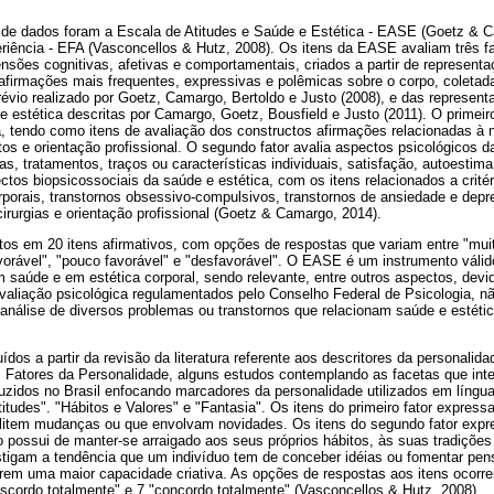
 de dados foram a Escala de Atitudes e Saúde e Estética - EASE (Goetz & 
eriência - EFA (Vasconcellos & Hutz, 2008). Os itens da EASE avaliam três f
nsões cognitivas, afetivas e comportamentais, criados a partir de representa
firmações mais frequentes, expressivas e polêmicas sobre o corpo, coletada
évio realizado por Goetz, Camargo, Bertoldo e Justo (2008), e das represent
 e estética descritas por Camargo, Goetz, Bousfield e Justo (2011). O primeir
a, tendo como itens de avaliação dos constructos afirmações relacionadas à nu
ntos e orientação profissional. O segundo fator avalia aspectos psicológicos 
ias, tratamentos, traços ou características individuais, satisfação, autoestima
pectos biopsicossociais da saúde e estética, com os itens relacionados a crité
rporais, transtornos obsessivo-compulsivos, transtornos de ansiedade e depr
cirurgias e orientação profissional (Goetz & Camargo, 2014).
os em 20 itens afirmativos, com opções de respostas que variam entre "muito
orável", "pouco favorável" e "desfavorável". O EASE é um instrumento válido
saúde e em estética corporal, sendo relevante, entre outros aspectos, devid
avaliação psicológica regulamentados pelo Conselho Federal de Psicologia, 
 análise de diversos problemas ou transtornos que relacionam saúde e estét
ídos a partir da revisão da literatura referente aos descritores da personali
Fatores da Personalidade, alguns estudos contemplando as facetas que inte
duzidos no Brasil enfocando marcadores da personalidade utilizados em língu
itudes". "Hábitos e Valores" e "Fantasia". Os itens do primeiro fator expres
ilitem mudanças ou que envolvam novidades. Os itens do segundo fator ex
o possui de manter-se arraigado aos seus próprios hábitos, às suas tradiçõe
nvestigam a tendência que um indivíduo tem de conceber idéias ou fomentar p
rem uma maior capacidade criativa. As opções de respostas aos itens ocorr
"discordo totalmente" e 7 "concordo totalmente" (Vasconcellos & Hutz, 2008).