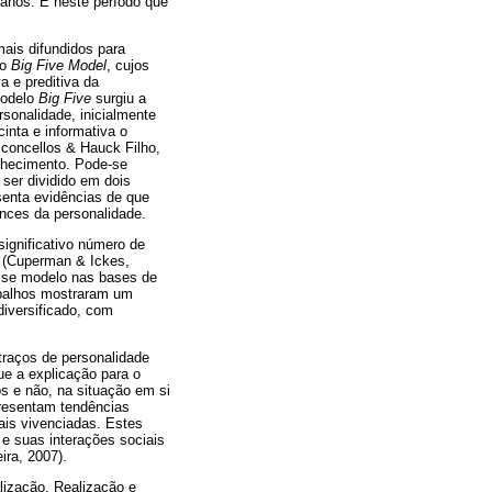
 anos. É neste período que
mais difundidos para
mo
Big Five Model
, cujos
 e preditiva da
modelo
Big Five
surgiu a
sonalidade, inicialmente
inta e informativa o
concellos & Hauck Filho,
onhecimento. Pode-se
ser dividido em dois
senta evidências de que
ances da personalidade.
significativo número de
s (Cuperman & Ickes,
esse modelo nas bases de
abalhos mostraram um
iversificado, com
traços de personalidade
e a explicação para o
s e não, na situação em si
presentam tendências
ais vivenciadas. Estes
 e suas interações sociais
ira, 2007).
lização, Realização e