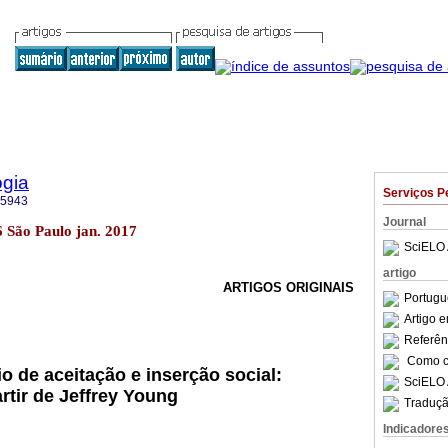
ogia
Serviços P
-5943
Journal
46 São Paulo jan. 2017
SciELO 
artigo
ARTIGOS ORIGINAIS
Portugu
Artigo 
Referên
Como ci
 de aceitação e inserção social:
SciELO 
rtir de Jeffrey Young
Traduçã
Indicadore