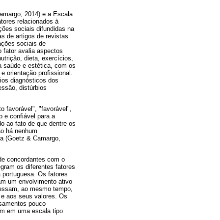
Camargo, 2014) e a Escala
atores relacionados à
ções sociais difundidas na
s de artigos de revistas
ações sociais de
o fator avalia aspectos
trição, dieta, exercícios,
da saúde e estética, com os
 e orientação profissional.
rios diagnósticos dos
essão, distúrbios
 favorável", "favorável",
 e confiável para a
o ao fato de que dentre os
não há nenhum
ica (Goetz & Camargo,
dade concordantes com o
gram os diferentes fatores
a portuguesa. Os fatores
sam um envolvimento ativo
pressam, ao mesmo tempo,
s e aos seus valores. Os
ensamentos pouco
em em uma escala tipo