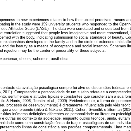
penness to new experiences relates to how the subject perceives, means and
icipating in the study were 159 university students who responded to the Open
etic Attitudes Scale (EASE). The data were correlated and understood from t
he correlation suggested that people less imaginative and more conventional, l
erned with the body, indicating submission to social standards of beauty. Co
e relationships developed in the family and in the circle of extended child affe
ody and the beauty as a means of acceptance and social insertion. Schemes lin
d rejection may be the center of personality of these subjects.
xperience; cheers; schemes; aesthetics.
 contexto da avaliação psicológica sempre foi alvo de discussões teóricas e
o, 2011). Compreender a personalidade de um sujeito refere-se a compreende
o, sentimentos e atitudes típicas e constantes que caracterizam a sua for
bollo & Harris, 2006; Trentini et al., 2009). Evidentemente, a forma de percebe
eu processo de desenvolvimento) é diretamente influenciada pelo viés teóri
al que a compreende (Silva & Nakano, 2011). Cohen, Swerdlik e Sturman (20
ruídas inúmeras definições diferentes de personalidade na literatura psicol
 e outras no contexto da sociedade, enquanto outros teóricos, ainda, evitam
onalidade como uma constelação única de traços psicológicos de um indivíduo
presentando linhas de consistência nos padrões comportamentais. Uma meta