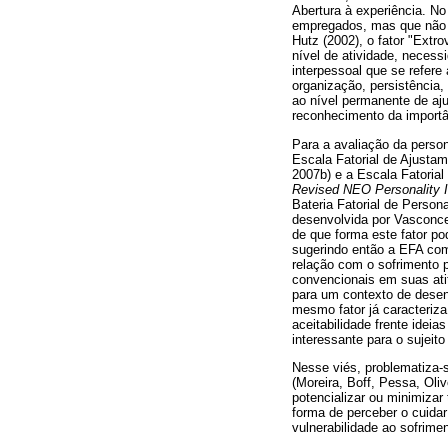
Abertura à experiência. No
empregados, mas que não c
Hutz (2002), o fator "Extr
nível de atividade, necess
interpessoal que se refere
organização, persistência,
ao nível permanente de aju
reconhecimento da importâ
Para a avaliação da perso
Escala Fatorial de Ajusta
2007b) e a Escala Fatoria
Revised NEO Personality 
Bateria Fatorial de Person
desenvolvida por Vasconce
de que forma este fator po
sugerindo então a EFA com
relação com o sofrimento p
convencionais em suas ati
para um contexto de desenv
mesmo fator já caracteriza
aceitabilidade frente idei
interessante para o sujeito
Nesse viés, problematiza-s
(Moreira, Boff, Pessa, Oli
potencializar ou minimizar 
forma de perceber o cuidar
vulnerabilidade ao sofrimen