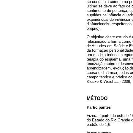
se constituiu como uma po
último se deve ao fato de 
sentimento de pertença, q
supridas na infância ou a
experiências de vivenciar 
disfuncionais: respeitando
próprio).
O objetivo deste estudo é 
relacionado à forma como o
de Atitudes em Saúde e Es
da formação personalidade
um modelo teórico integra
terapia do esquema, uma f
teorização sobre o desenvo
aprendizagem, evolução da 
coesa e dinâmica, todas a
campo teórico e prático co
Klosko & Weishaar, 2008; 
MÉTODO
Participantes
Fizeram parte do estudo 15
do Estado do Rio Grande d
padrão de 1,6.