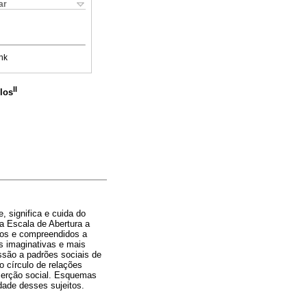
ar
nk
II
los
, significa e cuida do
a Escala de Abertura a
dos e compreendidos a
s imaginativas e mais
ssão a padrões sociais de
 círculo de relações
nserção social. Esquemas
dade desses sujeitos.