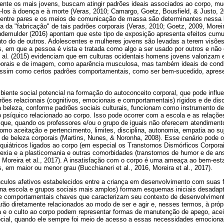
lmente os mais jovens, buscam atingir padrões ideais associados ao corpo, m
-los à doença e à morte (Veras, 2010; Camargo, Goetz, Bousfield, & Justo, 20
o entre pares e os meios de comunicação de massa são determinantes nessa 
 da "fabricação" de tais padrões corporais (Veras, 2010; Goetz, 2009, Moreira
ndemulder (2016) apontam que este tipo de exposição apresenta efeitos cumu
nto do de outros. Adolescentes e mulheres jovens são levadas a terem visõe
s, em que a pessoa é vista e tratada como algo a ser usado por outros e nã
et al. (2015) evidenciam que em culturas ocidentais homens jovens valoriza
porais e de imagem, como aparência musculosa, mas também ideais de con
 assim como certos padrões comportamentais, como ser bem-sucedido, aprese
ente social potencial na formação do autoconceito corporal, que pode influe
rões relacionais (cognitivos, emocionais e comportamentais) rígidos e de dis
 beleza, conforme padrões sociais culturais, funcionam como instrumento de
to psíquico relacionado ao corpo. Isso pode ocorrer com a escola e as relaçõ
 que, quando os professores e/ou o grupo de iguais não oferecem atendimen
omo aceitação e pertencimento, limites, disciplina, autonomia, empatia ao su
 de beleza corporais (Martins, Nunes, & Noronha, 2008). Esse cenário pode o
siquiátricos ligados ao corpo (em especial os Transtornos Dismórficos Corpora
orexia e a plasticomania e outras comorbidades (transtornos de humor e de an
 Moreira et al., 2017). A insatisfação com o corpo é uma ameaça ao bem-est
 em maior ou menor grau (Bucchianeri et al., 2016, Moreira et al., 2017).
culos afetivos estabelecidos entre a criança em desenvolvimento com suas 
u na escola e grupos sociais mais amplos) formam esquemas iniciais desadapt
s e comportamentais chaves que caracterizam seu contexto de desenvolvimen
ão diretamente relacionados ao modo de ser e agir e, nesses termos, à própr
a e o culto ao corpo podem representar formas de manutenção de apego, ace
social, quando ele sempre foi meio de acesso a essas necessidades emociona