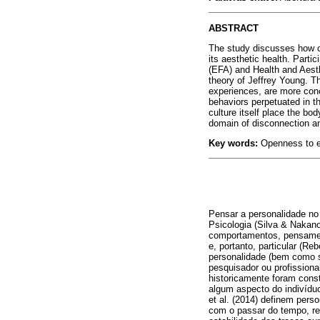
ABSTRACT
The study discusses how o
its aesthetic health. Part
(EFA) and Health and Aesth
theory of Jeffrey Young. T
experiences, are more conc
behaviors perpetuated in th
culture itself place the b
domain of disconnection an
Key words:
Openness to e
Pensar a personalidade no
Psicologia (Silva & Nakan
comportamentos, pensament
e, portanto, particular (Re
personalidade (bem como s
pesquisador ou profission
historicamente foram const
algum aspecto do indivíduo
et al. (2014) definem pers
com o passar do tempo, re