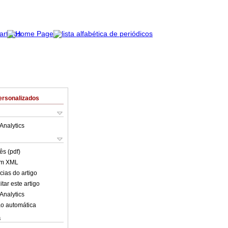
ersonalizados
Analytics
ês (pdf)
em XML
cias do artigo
tar este artigo
Analytics
o automática
s