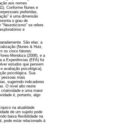
elação aos nomes
11). Conforme Nunes e
erpessoais preferidas,
ização" é uma dimensão
resenta o grau de
r "Neuroticismo" se refere
exploratórios e
paradamente. São elas: a
cialização (Nunes & Hutz,
m os cinco fatores:
 Flores-Mendoza (2008), e a
a a Experiências (EFA) foi
volver estudos que pensem
e avaliação psicológica),
nção psicológica. Sua
ar pessoas mais
as, sugerindo indicadores
s. O nível alto neste
 criatividade e uma maior
vidade é, portanto, algo
íquico na atualidade
lidade de um sujeito pode
endo baixa flexibilidade na
l, pode estar relacionado à