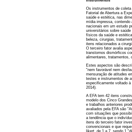
Instrumentos
Os instrumentos de coleta
Fatorial de Abertura a Exp
saúde e estética, nas dime
mídia impressa, contendo a
nacionais em um estudo pr
universitários sobre saúde
físicos da saúde e estétic
beleza, cirurgias, tratame
itens relacionados a cirurg
O terceiro fator avalia as
transtornos dismórficos co
alimentares, tratamentos, 
Estes aspectos são descrit
"nem favorável nem desfav
mensuração de atitudes em 
testes e instrumentos de 
especificamente voltado à
2014).
A EFA tem 42 itens constru
modelo dos Cinco Grandes 
e trabalhos anteriores pro
avaliados pela EFA são "At
com situações que possib
a tendência que o indivídu
itens do terceiro fator i
convencionais e que reque
likert, de 1 a 7, sendo 1 