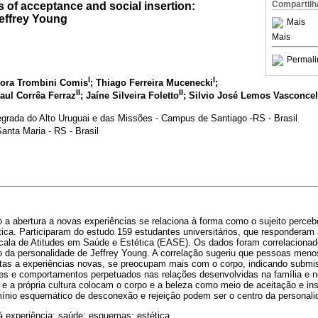
Compartilh
 of acceptance and social insertion:
Jeffrey Young
Mais
Mais
Permali
I
I
bora Trombini Comis
; Thiago Ferreira Mucenecki
;
II
II
Raul Corrêa Ferraz
; Jaíne Silveira Foletto
; Silvio José Lemos Vasconcel
egrada do Alto Uruguai e das Missões - Campus de Santiago -RS - Brasil
anta Maria - RS - Brasil
 a abertura a novas experiências se relaciona à forma como o sujeito percebe
ica. Participaram do estudo 159 estudantes universitários, que responderam 
cala de Atitudes em Saúde e Estética (EASE). Os dados foram correlaciona
ão da personalidade de Jeffrey Young. A correlação sugeriu que pessoas meno
tas a experiências novas, se preocupam mais com o corpo, indicando submi
s e comportamentos perpetuados nas relações desenvolvidas na família e no
s e a própria cultura colocam o corpo e a beleza como meio de aceitação e i
mínio esquemático de desconexão e rejeição podem ser o centro da personali
à experiência; saúde; esquemas; estética.