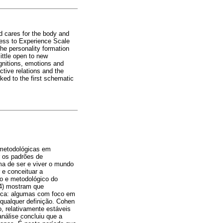
 cares for the body and
ness to Experience Scale
he personality formation
ittle open to new
gnitions, emotions and
ctive relations and the
ked to the first schematic
 metodológicas em
r os padrões de
ma de ser e viver o mundo
r e conceituar a
co e metodológico do
14) mostram que
ógica: algumas com foco em
 qualquer definição. Cohen
, relativamente estáveis
nálise concluiu que a