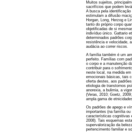
Muitos sujeitos, principa
sacrifícios que podem levá
A busca pela identificaçã
estimulam a difusão maciça
Horgan, Long, Herzog e Li
tanto do próprio corpo qua
objetificadas de si mesma
indivíduo único. Gattario 
determinados padrões cor
resistência e velocidade,
audácia ao correr riscos.
A família também é um ambi
perfeito. Famílias com pad
o corpo e a manutenção da
contribuir para o sofrimen
neste local, na medida em
emocionais básicas, tais c
oferta destes, aos padrões
etiologia de transtornos p
anorexia, a bulimia, a vig
(Veras, 2010; Goetz, 2009;
ampla gama de etnicidades,
Os padrões de apego e vín
importantes (na família o
características cognitiva
2008). Tais esquemas estar
supervalorização da belez
pertencimento familiar e 