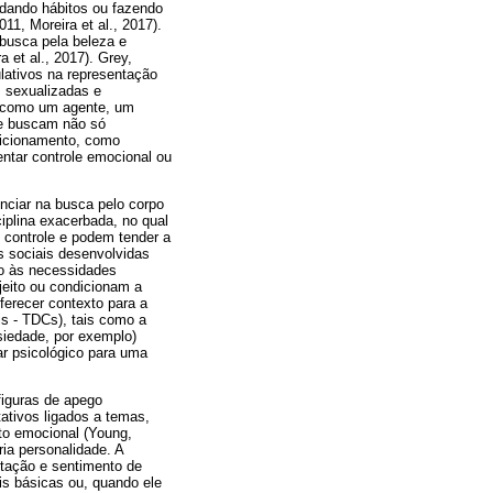
udando hábitos ou fazendo
11, Moreira et al., 2017).
busca pela beleza e
 et al., 2017). Grey,
lativos na representação
s sexualizadas e
o como um agente, um
m e buscam não só
dicionamento, como
ntar controle emocional ou
nciar na busca pelo corpo
ciplina exacerbada, no qual
 controle e podem tender a
es sociais desenvolvidas
to às necessidades
jeito ou condicionam a
ferecer contexto para a
is - TDCs), tais como a
siedade, por exemplo)
ar psicológico para uma
figuras de apego
ativos ligados a temas,
to emocional (Young,
ia personalidade. A
itação e sentimento de
is básicas ou, quando ele