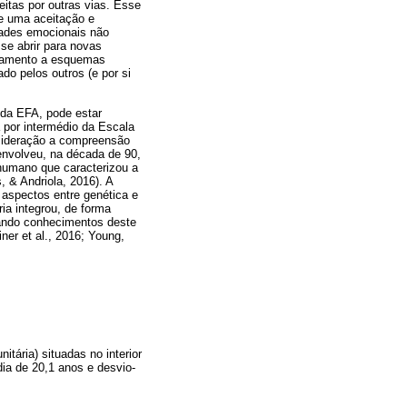
itas por outras vias. Esse
te uma aceitação e
dades emocionais não
se abrir para novas
entamento a esquemas
do pelos outros (e por si
 da EFA, pode estar
a por intermédio da Escala
sideração a compreensão
envolveu, na década de 90,
humano que caracterizou a
 & Andriola, 2016). A
 aspectos entre genética e
ia integrou, de forma
nando conhecimentos deste
ner et al., 2016; Young,
tária) situadas no interior
ia de 20,1 anos e desvio-