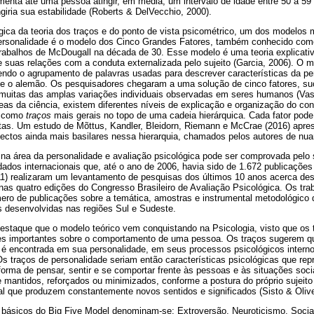
menta até uma pessoa atingir, em média, um intervalo de idade entre 50 a 59
ngiria sua estabilidade (Roberts & DelVecchio, 2000).
ica da teoria dos traços e do ponto de vista psicométrico, um dos modelos 
 personalidade é o modelo dos Cinco Grandes Fatores, também conhecido co
rabalhos de McDougall na década de 30. Esse modelo é uma teoria explicativa
 suas relações com a conduta externalizada pelo sujeito (Garcia, 2006). O 
endo o agrupamento de palavras usadas para descrever características da per
e o alemão. Os pesquisadores chegaram a uma solução de cinco fatores, suc
r muitas das amplas variações individuais observadas em seres humanos (Vas
as da ciência, existem diferentes níveis de explicação e organização do c
s como
traços
mais gerais no topo de uma cadeia hierárquica. Cada fator pode 
tas. Um estudo de Mõttus, Kandler, Bleidorn, Riemann e McCrae (2016) apre
spectos ainda mais basilares nessa hierarquia, chamados pelos autores de nu
na área da personalidade e avaliação psicológica pode ser comprovada pelo 
ados internacionais que, até o ano de 2006, havia sido de 1.672 publicaçõe
11) realizaram um levantamento de pesquisas dos últimos 10 anos acerca d
as quatro edições do Congresso Brasileiro de Avaliação Psicológica. Os tr
ro de publicações sobre a temática, amostras e instrumental metodológico d
 desenvolvidas nas regiões Sul e Sudeste.
destaque que o modelo teórico vem conquistando na Psicologia, visto que os 
es importantes sobre o comportamento de uma pessoa. Os traços sugerem qu
 encontrada em sua personalidade, em seus processos psicológicos interno
Os traços de personalidade seriam então características psicológicas que re
forma de pensar, sentir e se comportar frente às pessoas e às situações soci
mantidos, reforçados ou minimizados, conforme a postura do próprio sujeito
al que produzem constantemente novos sentidos e significados (Sisto & Olive
es básicos do Big Five Model denominam-se: Extroversão, Neuroticismo, Socia