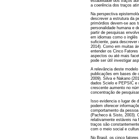
estabilidade dos traços au
a coerência dos traços ati
Na perspectiva epistemológ
descrever a estrutura da
primórdios devem-se aos t
personalidade humana e de
partir de pesquisas envolv
em idiomas como o inglês 
suficiente, para descreve
2014). Como em muitas áre
entender os Cinco Fatore
aspectos ou até mais face
pode ser útil investigar a
A relevância deste modelo 
publicações em bases de d
2009). Silva e Nakano (20
dados Scielo e PEPSIC e n
crescente aumento no núme
concentração de pesquisas
Isso evidencia o lugar de 
podem oferecer informaçõ
comportamento da pessoa é
(Pacheco & Sisto, 2003). 
relativamente estáveis na 
traços são constantemente 
com o meio social e cultur
No Brasil, os cinco fator