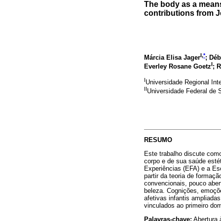
The body as a means
contributions from 
I,
*
Márcia Elisa Jager
; Dé
I
Everley Rosane Goetz
; 
I
Universidade Regional Int
II
Universidade Federal de S
RESUMO
Este trabalho discute como
corpo e de sua saúde estét
Experiências (EFA) e a Es
partir da teoria de formaç
convencionais, pouco aber
beleza. Cognições, emoçõe
afetivas infantis ampliada
vinculados ao primeiro do
Palavras-chave:
Abertura 