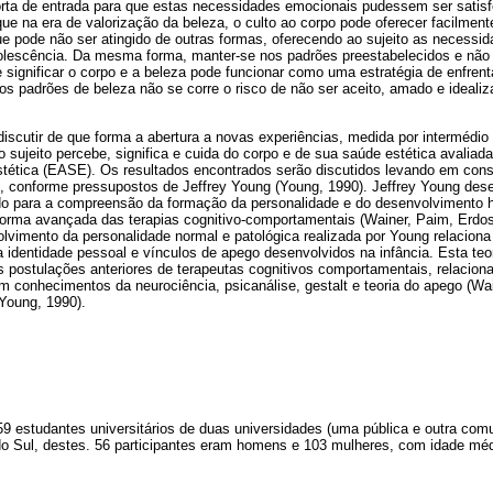
rta de entrada para que estas necessidades emocionais pudessem ser satisfe
que na era de valorização da beleza, o culto ao corpo pode oferecer facilmen
ue pode não ser atingido de outras formas, oferecendo ao sujeito as necessi
dolescência. Da mesma forma, manter-se nos padrões preestabelecidos e não 
e significar o corpo e a beleza pode funcionar como uma estratégia de enfr
 os padrões de beleza não se corre o risco de não ser aceito, amado e idealiza
discutir de que forma a abertura a novas experiências, medida por intermédio
 sujeito percebe, significa e cuida do corpo e de sua saúde estética avaliad
tética (EASE). Os resultados encontrados serão discutidos levando em con
, conforme pressupostos de Jeffrey Young (Young, 1990). Jeffrey Young des
do para a compreensão da formação da personalidade e do desenvolvimento 
orma avançada das terapias cognitivo-comportamentais (Wainer, Paim, Erdos,
lvimento da personalidade normal e patológica realizada por Young relaciona
identidade pessoal e vínculos de apego desenvolvidos na infância. Esta teor
s postulações anteriores de terapeutas cognitivos comportamentais, relacio
m conhecimentos da neurociência, psicanálise, gestalt e teoria do apego (Wai
Young, 1990).
9 estudantes universitários de duas universidades (uma pública e outra comuni
o Sul, destes. 56 participantes eram homens e 103 mulheres, com idade méd