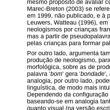
mesmo propósito de avaliar c
Marec-Breton (2003) se refere
em 1999, não publicado, e à 
Leuwers, Watteau (1996), em
neologismos por crianças fra
mas a partir de pseudopalavr
pelas crianças para formar pa
Por outro lado, argumenta ta
produção de neologismo, para
morfológica, sobre as de prod
palavra '
bom
' gera '
bondade
'
analogia, por outro lado, pod
linguística, de modo mais int
Dependendo da configuração d
baseando-se em analogia tanto
quanto visual (na versão escr