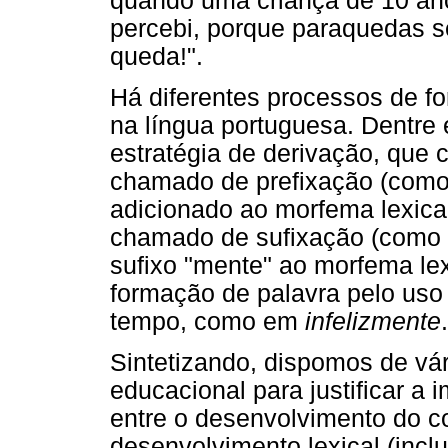
quando uma criança de 10 ano
percebi, porque paraquedas s
queda!".
Há diferentes processos de 
na língua portuguesa. Dentre 
estratégia de derivação, que 
chamado de prefixação (com
adicionado ao morfema lexical 
chamado de sufixação (com
sufixo "mente" ao morfema lex
formação de palavra pelo uso
tempo, como em
infelizmente
.
Sintetizando, dispomos de vár
educacional para justificar a 
entre o desenvolvimento do c
desenvolvimento lexical (incl