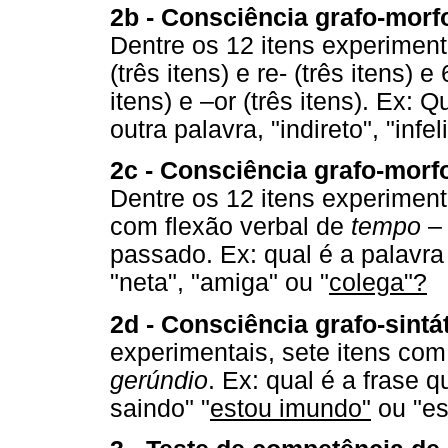
2b - Consciência grafo-morf
Dentre os 12 itens experiment
(três itens) e re- (três itens) 
itens) e –or (três itens). Ex: 
outra palavra, "indireto", "infel
2c - Consciência grafo-morfo
Dentre os 12 itens experiment
com flexão verbal de
tempo
– 
passado. Ex: qual é a palavr
"neta", "amiga" ou "
colega"?
2d - Consciência grafo-sintá
experimentais, sete itens co
gerúndio
. Ex: qual é a frase 
saindo" "
estou imundo"
ou "es