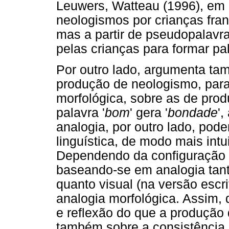
Leuwers, Watteau (1996), em
neologismos por crianças fra
mas a partir de pseudopalavr
pelas crianças para formar pa
Por outro lado, argumenta ta
produção de neologismo, para
morfológica, sobre as de prod
palavra '
bom
' gera '
bondade
'
analogia, por outro lado, pod
linguística, de modo mais int
Dependendo da configuração d
baseando-se em analogia tanto
quanto visual (na versão escr
analogia morfológica. Assim,
e reflexão do que a produção
também sobre a consistência