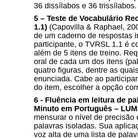
36 dissílabos e 36 trissílabos.
5 – Teste de Vocabulário Re
1.1)
(Capovilla & Raphael, 200
de um caderno de respostas 
participante, o TVRSL 1.1 é c
além de 5 itens de treino. Re
oral de cada um dos itens (p
quatro figuras, dentre as qua
enunciada. Cabe ao participan
do item, escolher a opção cor
6 - Fluência em leitura de p
Minuto em Português – LU
mensurar o nível de precisão 
palavras isoladas. Sua aplicaç
voz alta de uma lista de pala