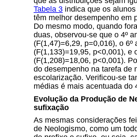
que as distribuições sejam ig
Tabela 3
indica que os alunos
têm melhor desempenho em po
Do mesmo modo, quando fora
duas, observou-se que o 4º a
(F(1,47)=6,29, p=0,016), o 6º
(F(1,133)=19,95, p<0,001), e 
(F(1,208)=18,06, p<0,001). Po
do desempenho na tarefa de 
escolarização. Verificou-se t
médias é mais acentuada do 4
Evolução da Produção de Ne
sufixação
As mesmas considerações feit
de Neologismo, como um todo