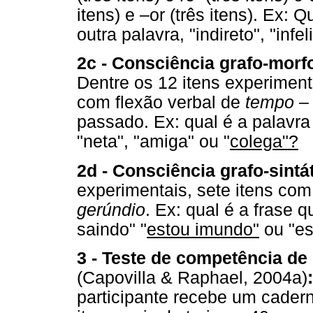
itens) e –or (três itens). Ex: 
outra palavra, "indireto", "infel
2c - Consciência grafo-morfo
Dentre os 12 itens experiment
com flexão verbal de
tempo
– 
passado. Ex: qual é a palavr
"neta", "amiga" ou "
colega"?
2d - Consciência grafo-sintá
experimentais, sete itens co
gerúndio
. Ex: qual é a frase 
saindo" "
estou imundo"
ou "es
3 - Teste de competência de
(Capovilla & Raphael, 2004a)
participante recebe um cader