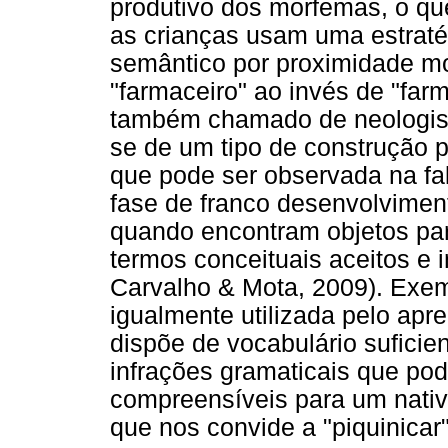
produtivo dos morfemas, o qu
as crianças usam uma estrat
semântico por proximidade mor
"farmaceiro" ao invés de "far
também chamado de neologismo
se de um tipo de construção p
que pode ser observada na fa
fase de franco desenvolviment
quando encontram objetos pa
termos conceituais aceitos e 
Carvalho & Mota, 2009). Exemp
igualmente utilizada pelo ap
dispõe de vocabulário sufici
infrações gramaticais que po
compreensíveis para um nati
que nos convide a "piquinicar"