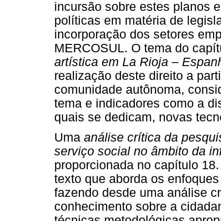
incursão sobre estes planos 
políticas em matéria de legis
incorporação dos setores empr
MERCOSUL. O tema do capítu
artística em La Rioja – Espa
realização deste direito a part
comunidade autônoma, conside
tema e indicadores como a dis
quais se dedicam, novas tecn
Uma
análise crítica da pesqui
serviço social no âmbito da i
proporcionada no capítulo 18.
texto que aborda os enfoques 
fazendo desde uma análise crí
conhecimento sobre a cidadan
técnicas metodológicas apropr