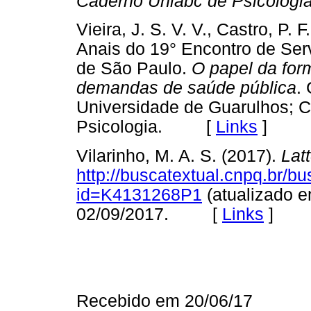
Caderno Uniabc de Psicologia
Vieira, J. S. V. V., Castro, P. F
Anais do 19° Encontro de Ser
de São Paulo.
O papel da for
demandas de saúde pública
.
Universidade de Guarulhos; Cu
Psicologia. [
Links
]
Vilarinho, M. A. S. (2017).
Lat
http://buscatextual.cnpq.br/bu
id=K4131268P1
(atualizado 
02/09/2017. [
Links
]
Recebido em 20/06/17