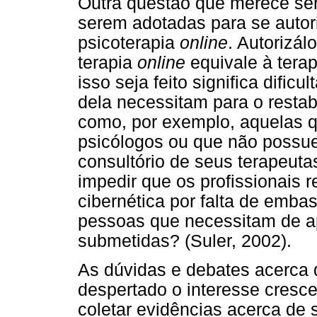
Outra questão que merece ser 
serem adotadas para se autori
psicoterapia
online
. Autorizál
terapia
online
equivale à terap
isso seja feito significa dific
dela necessitam para o resta
como, por exemplo, aquelas 
psicólogos ou que não possu
consultório de seus terapeutas
impedir que os profissionais r
cibernética por falta de embas
pessoas que necessitam de ap
submetidas? (Suler, 2002).
As dúvidas e debates acerca 
despertado o interesse cresc
coletar evidências acerca de s