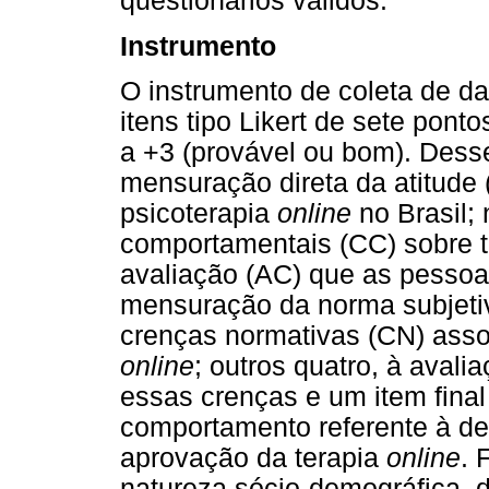
questionários válidos.
Instrumento
O instrumento de coleta de d
itens tipo Likert de sete pont
a +3 (provável ou bom). Desse 
mensuração direta da atitude
psicoterapia
online
no Brasil;
comportamentais (CC) sobre ta
avaliação (AC) que as pessoa
mensuração da norma subjeti
crenças normativas (CN) asso
online
; outros quatro, à avali
essas crenças e um item final
comportamento referente à de
aprovação da terapia
online
. 
natureza sócio-demográfica, 