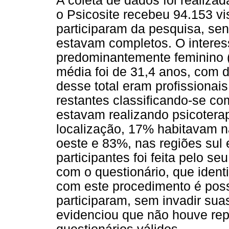
A coleta de dados foi realiza
o Psicosite recebeu 94.153 vi
participaram da pesquisa, se
estavam completos. O interess
predominantemente feminino 
média foi de 31,4 anos, com 
desse total eram profissionai
restantes classificando-se c
estavam realizando psicoterap
localização, 17% habitavam na
oeste e 83%, nas regiões sul 
participantes foi feita pelo s
com o questionário, que identi
com este procedimento é poss
participaram, sem invadir sua
evidenciou que não houve re