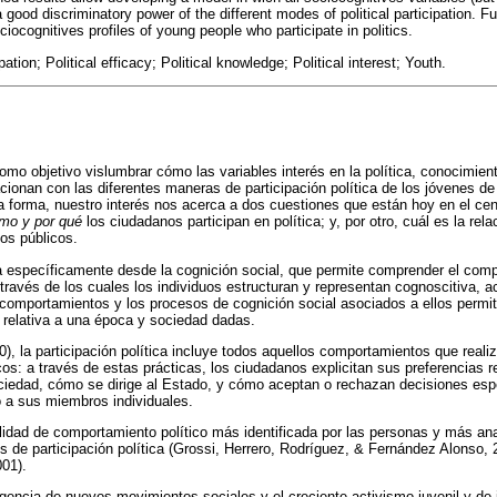
a good discriminatory power of the different modes of political participation. F
ciocognitives profiles of young people who participate in politics.
ipation; Political efficacy; Political knowledge; Political interest; Youth.
omo objetivo vislumbrar cómo las variables interés en la política, conocimiento
acionan con las diferentes maneras de participación política de los jóvenes de
 forma, nuestro interés nos acerca a dos cuestiones que están hoy en el cen
mo y por qué
los ciudadanos participan en política; y, por otro, cuál es la rel
os públicos.
a específicamente desde la cognición social, que permite comprender el compo
través de los cuales los individuos estructuran y representan cognoscitiva, a
s comportamientos y los procesos de cognición social asociados a ellos permit
o relativa a una época y sociedad dadas.
 la participación política incluye todos aquellos comportamientos que reali
icos: a través de estas prácticas, los ciudadanos explicitan sus preferencias 
ciedad, cómo se dirige al Estado, y cómo aceptan o rechazan decisiones esp
 a sus miembros individuales.
lidad de comportamiento político más identificada por las personas y más a
s de participación política (Grossi, Herrero, Rodríguez, & Fernández Alonso, 
01).
rgencia de nuevos movimientos sociales y el creciente activismo juvenil y de