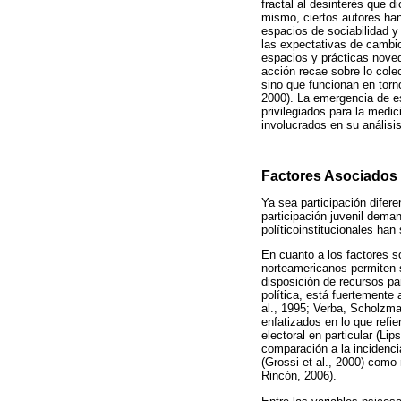
fractal al desinterés que d
mismo, ciertos autores ha
espacios de sociabilidad y
las expectativas de cambio
espacios y prácticas noved
acción recae sobre lo cole
sino que funcionan en torn
2000). La emergencia de e
privilegiados para la medic
involucrados en su análisis
Factores Asociados a
Ya sea participación difere
participación juvenil dema
políticoinstitucionales han 
En cuanto a los factores s
norteamericanos permiten s
disposición de recursos par
política, está fuertemente 
al., 1995; Verba, Scholzma
enfatizados en lo que refie
electoral en particular (Li
comparación a la incidenci
(Grossi et al., 2000) com
Rincón, 2006).