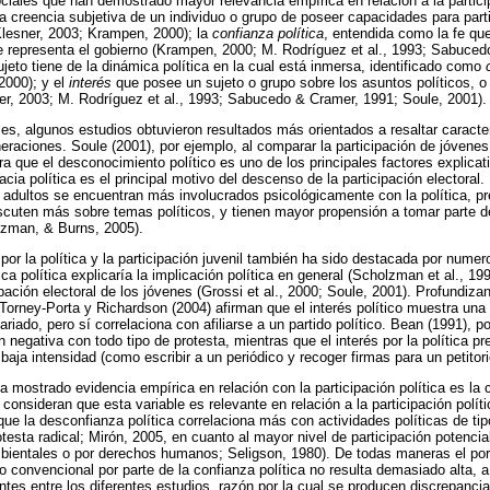
ociales que han demostrado mayor relevancia empírica en relación a la particip
 la creencia subjetiva de un individuo o grupo de poseer capacidades para partic
Klesner, 2003; Krampen, 2000); la
confianza política
, entendida como la fe qu
e representa el gobierno (Krampen, 2000; M. Rodríguez et al., 1993; Sabucedo
jeto tiene de la dinámica política en la cual está inmersa, identificado como
2000); y el
interés
que posee un sujeto o grupo sobre los asuntos políticos, o
er, 2003; M. Rodríguez et al., 1993; Sabucedo & Cramer, 1991; Soule, 2001).
es, algunos estudios obtuvieron resultados más orientados a resaltar caracte
eraciones. Soule (2001), por ejemplo, al comparar la participación de jóvene
a que el desconocimiento político es uno de los principales factores explica
icacia política es el principal motivo del descenso de la participación electora
 adultos se encuentran más involucrados psicológicamente con la política, p
iscuten más sobre temas políticos, y tienen mayor propensión a tomar parte d
ozman, & Burns, 2005).
s por la política y la participación juvenil también ha sido destacada por num
ca política explicaría la implicación política en general (Scholzman et al., 19
pación electoral de los jóvenes (Grossi et al., 2000; Soule, 2001). Profundiz
, Torney-Porta y Richardson (2004) afirman que el interés político muestra una
ariado, pero sí correlaciona con afiliarse a un partido político. Bean (1991), po
 negativa con todo tipo de protesta, mientras que el interés por la política pr
 baja intensidad (como escribir a un periódico y recoger firmas para un petitori
a mostrado evidencia empírica en relación con la participación política es la c
nsideran que esta variable es relevante en relación a la participación políti
 que la desconfianza política correlaciona más con actividades políticas de ti
rotesta radical; Mirón, 2005, en cuanto al mayor nivel de participación potenc
ientales o por derechos humanos; Seligson, 1980). De todas maneras el por
o convencional por parte de la confianza política no resulta demasiado alta, 
tes entre los diferentes estudios, razón por la cual se producen discrepancias