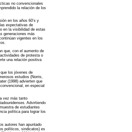
ácticas no convencionales
prendido la relación de los
sión en los años 60’s y
 las expectativas de
 en la visibilidad de estas
las generaciones más
 continúan vigentes en los
ios.
man que, con el aumento de
actividades de protesta o
te una relación positiva
 que los jóvenes de
merosos estudios (Norris,
ter (1998) advierten que
o convencional, en especial
da vez más tanto
tadounidenses. Advirtiendo
 muestra de estudiantes
ia política para lograr los
unos autores han apuntado
s políticos, sindicatos) es