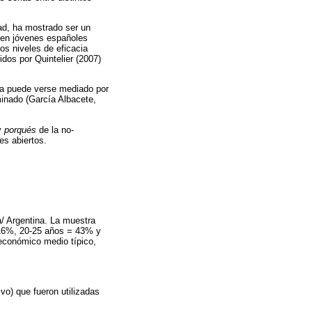
dad, ha mostrado ser un
ca en jóvenes españoles
jos niveles de eficacia
idos por Quintelier (2007)
ica puede verse mediado por
minado (García Albacete,
y
porqués
de la no-
es abiertos.
a/ Argentina. La muestra
 16%, 20-25 años = 43% y
económico medio típico,
vo) que fueron utilizadas