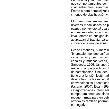
que comportamientos como 
civil, entre otros, eran p
Frente a esta complejizaci
criterios de clasificación y
El criterio más ampliament
diversas modalidades de pro
política convencional
y
la 
en una sentada, en un boico
involucrarse en huelgas ile
abarcaban el trabajar para 
convencer a una persona d
Desde entonces, numerosos
“bifurcación conceptual” e
canalizadas y promovidas p
canales y, muchas veces, l
Sabucedo, 1996; Uslaner, 2
respecto a qué prácticas d
de participación. Una idea
tiene una función legitima
descontento y las expectat
convencionales (identifica
(Uslaner, 2004). Bean (1991
categorizaciones intermedia
comportamientos asociados a
recoger firmas para un peti
ortodoxas también podrían r
es negativa.