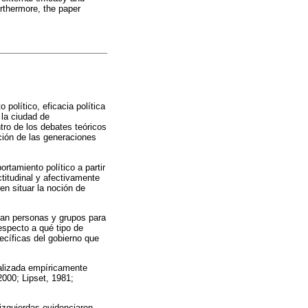
urthermore, the paper
 político, eficacia política
 la ciudad de
tro de los debates teóricos
ación de las generaciones
rtamiento político a partir
ctitudinal y afectivamente
en situar la noción de
zan personas y grupos para
respecto a qué tipo de
ecíficas del gobierno que
nalizada empíricamente
2000; Lipset, 1981;
 izquierdas evidenciaron