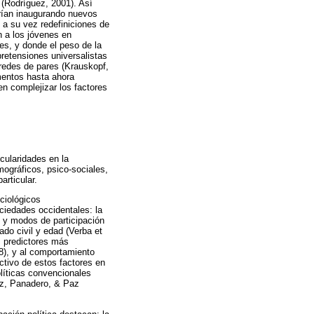
 (Rodríguez, 2001). Así
rían inaugurando nuevos
 a su vez redefiniciones de
n a los jóvenes en
es, y donde el peso de la
pretensiones universalistas
 redes de pares (Krauskopf,
mentos hasta ahora
gen complejizar los factores
icularidades en la
ográficos, psico-sociales,
articular.
ciológicos
ociedades occidentales: la
s y modos de participación
ado civil y edad (Verba et
 predictores más
98), y al comportamiento
ictivo de estos factores en
olíticas convencionales
ez, Panadero, & Paz