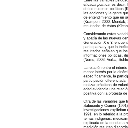
Entre las variables psicos
eficacia política
, es decir,
de los sucesos políticos (
las acciones y la gente qu
de entendimiento que un su
(Krampen, 2000; Mondak, 
resultados de éstos (Klesn
Considerando estas variabl
y apatía de las nuevas gen
Generación X e Y, encuentr
participativa y que la inef
resultados señalan que los
informaciones políticas, d
(Norris, 2003; Verba, Schl
La relación entre el interé
menor interés por la dinámi
específicamente, la partici
participación diferenciada
realizar prácticas de volunt
edad evidencia una relación
positiva con la protesta de
Otra de las variables que h
Sabucedo y Cramer (1991) co
investigaciones explicitan
1991, en lo referido a la p
temas indígenas, medioamb
explicada de la conducta n
medición resultan discordan