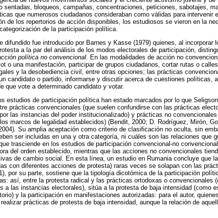
sentadas, bloqueos, campañas, concentraciones, peticiones, sabotajes, ma
rácticas que numerosos ciudadanos consideraban como válidas para intervenir 
ón de los repertorios de acción disponibles, los estudiosos se vieron en la n
 categorización de la participación política.
e difundido fue introducido por Barnes y Kasse (1979) quienes, al incorporar l
testa a la par del análisis de los modos electorales de participación, disting
acción política no convencional
. En las modalidades de acción no convencional
t o una manifestación, participar de grupos ciudadanos, cortar rutas o calles,
gales y la desobediencia civil, entre otras opciones; las prácticas convencion
un candidato o partido, informarse y discutir acerca de cuestiones políticas, as
e que vote a determinado candidato y votar.
 estudios de participación política han estado marcados por lo que Seligso
ntre prácticas convencionales (que suelen confundirse con las prácticas elect
or las instancias del poder institucionalizado) y prácticas no convencionale
os marcos de legalidad establecidos) (Bendit, 2000; D. Rodríguez, Mirón, G
004). Su amplia aceptación como criterio de clasificación no oculta, sin emba
eben ser incluidas en una y otra categoría, ni cuáles son las relaciones que
 que trasciende en los estudios de participación convencional-no convenciona
dora del orden establecido, mientras que las acciones no convencionales tiend
ivas de cambio social. En esta línea, un estudio en Rumania concluye que la
das con diferentes acciones de protesta) raras veces se solapan con las prác
), por su parte, sostiene que la tipología dicotómica de la participación polít
s: así, entre la protesta radical y las prácticas ortodoxas o convencionales (
 las instancias electorales), sitúa a la protesta de baja intensidad (como es
torio) y la participación en manifestaciones autorizadas: para el autor, quiene
ealizar prácticas de protesta de baja intensidad, aunque la relación de aquell