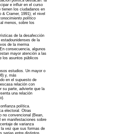
ación política destacan: la
ipar e influir en el curso
e tienen los ciudadanos en
 & Cramer, 1991); el nivel
conocimiento político
 al menos, sobre los
rísticas de la desafección
s estadounidenses de la
tivos de la merma
l. En consecuencia, algunos
restan mayor atención a las
e los asuntos públicos
erosos estudios. Un mayor o
98) y, más
ando en el supuesto de
 escasa relación con
r su parte, advierte que la
esenta una relación
o).
onfianza política.
ca electoral. Otras
po no convencional (Bean,
ial en manifestaciones sobre
centaje de varianza
a la vez que sus formas de
 serias entre distintos