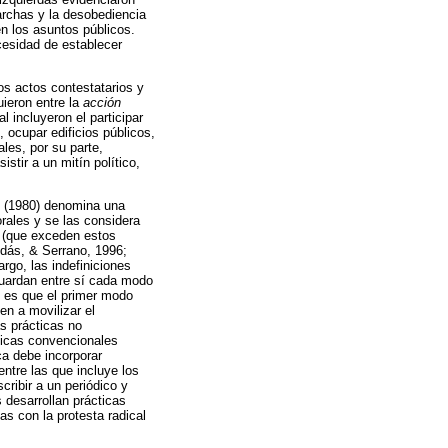
rchas y la desobediencia
en los asuntos públicos.
ecesidad de establecer
os actos contestatarios y
uieron entre la
acción
 incluyeron el participar
 ocupar edificios públicos,
ales, por su parte,
istir a un mitín político,
n (1980) denomina una
orales y se las considera
s (que exceden estos
odás, & Serrano, 1996;
rgo, las indefiniciones
 guardan entre sí cada modo
l es que el primer modo
en a movilizar el
s prácticas no
ticas convencionales
ica debe incorporar
entre las que incluye los
cribir a un periódico y
s desarrollan prácticas
as con la protesta radical