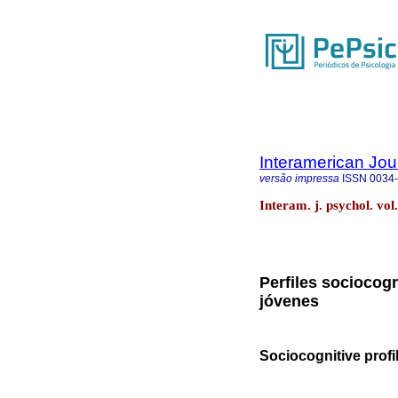
Interamerican Jou
versão impressa
ISSN
0034
Interam. j. psychol. vo
Perfiles sociocogn
jóvenes
Sociocognitive profil