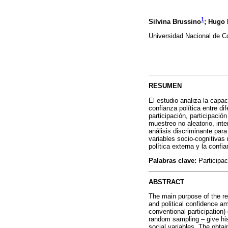
1
Silvina Brussino
; Hugo 
Universidad Nacional de C
RESUMEN
El estudio analiza la capaci
confianza política entre di
participación, participaci
muestreo no aleatorio, int
análisis discriminante par
variables socio-cognitivas 
política externa y la confi
Palabras clave:
Participaci
ABSTRACT
The main purpose of the rese
and political confidence am
conventional participation
random sampling – give his 
social variables. The obtai