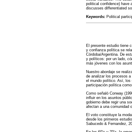
political confidence) have 
discusses differentiated so
Keywords:
Political partic
El presente estudio tiene c
y confianza política se rel
Córdoba/Argentina. De esta
y políticos: por un lado,
có
más jóvenes con los asunt
Nuestro abordaje se realiz
de analizar los procesos a 
el mundo político. Así, lo
participación política com
Como señaló Conway (1990),
influir en los asuntos públ
gobierno debe regir una so
afectan a una comunidad o
El voto constituye la moda
desde los primeros estudio
Sabucedo & Fernandez, 20
En los 60’s y 70’s, la eme