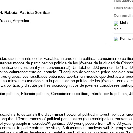
Indicadore
Links rela
H. Rabbia; Patricia Sorribas
Compartilh
órdoba, Argentina
Mais
Mais
Permali
dad discriminante de las variables interés en la política, conocimiento político
ferentes modos de participación política de los jóvenes de la ciudad de Córdo
ón política convencional y no convencional). Un total de 300 jóvenes de 18 a 3
ervino voluntariamente del estudio. El conjunto de variables psico-sociales an
a tres grupos. Los resultados obtenidos aportan un modelo que destaca el pode
más relevantes asociadas a la participación política de los jóvenes, con exce
anza política, y discute perfiles sociocognitivos de jóvenes cordobeses particip
ón política; Eficacia política; Conocimiento político; Interés por la política; 
arch is to establish the discriminant power of political interest, political kno
ong the different modes of political participation (non-participation, conventio
) of young people in Córdoba/Argentina. 300 young people from 18 to 30 years
consent to participate in the study. A discriminant analysis with 3-groups was
ned results allow developing a model in wich all sociocognitives variables (but