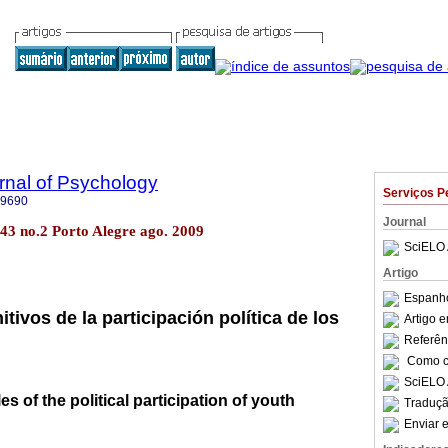
rnal of Psychology
Serviços P
-9690
Journal
l.43 no.2 Porto Alegre ago. 2009
SciELO 
Artigo
Espanho
itivos de la participación política de los
Artigo 
Referên
Como ci
SciELO 
es of the political participation of youth
Traduçã
Enviar e