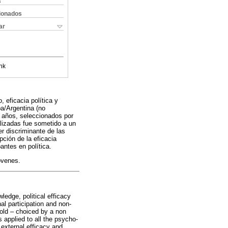
s
cionados
ar
nk
, eficacia política y
ba/Argentina (no
0 años, seleccionados por
alizadas fue sometido a un
r discriminante de las
pción de la eficacia
antes en política.
Jóvenes.
wledge, political efficacy
nal participation and non-
 old – choiced by a non
 applied to all the psycho-
 external efficacy and