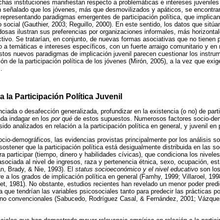
ichas instituciones manifiestan respecto a problemáticas e intereses juveniles
n señalado que los jóvenes, más que desmovilizados y apáticos, se encontra
 representando paradigmas emergentes de participación política, que implican
 social (Gauthier, 2003; Reguillo, 2000). En este sentido, los datos que sitúa
osas ilustran sus preferencias por organizaciones informales, más horizontal
ctivo. Se tratarían, en conjunto, de nuevas formas asociativas que no tienen 
o a temáticas e intereses específicos, con un fuerte arraigo comunitario y en
stos nuevos paradigmas de implicación juvenil parecen cuestionar los instru
ión de la participación política de los jóvenes (Mirón, 2005), a la vez que exi
.
 la Participación Política Juvenil
nciada o desafección generalizada, profundizar en la existencia (o no) de part
nda indagar en los
por qué
de estos supuestos. Numerosos factores socio-dem
sido analizados en relación a la participación política en general, y juvenil en p
ocio-demográficos, las evidencias provistas principalmente por los análisis so
ostener que la participación política está desigualmente distribuida en las s
a participar (tiempo, dinero y habilidades cívicas), que condiciona los nivele
asociada al nivel de ingresos, raza y pertenencia étnica, sexo, ocupación, est
n, Brady, & Nie, 1993). El
status socioeconómico y el nivel educativo
son los
re a los grados de implicación política en general (Famhy, 1999; Villaroel, 19
pset, 1981). No obstante, estudios recientes han revelado un menor poder pred
a que tendrían las variables psicosociales tanto para predecir las prácticas p
o no convencionales (Sabucedo, Rodríguez Casal, & Fernández, 2001; Vázqu