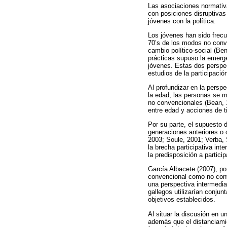
Las asociaciones normativa
con posiciones disruptivas
jóvenes con la política.
Los jóvenes han sido frecu
70’s de los modos no conve
cambio político-social (Be
prácticas supuso la emerge
jóvenes. Estas dos perspect
estudios de la participació
Al profundizar en la persp
la edad, las personas se m
no convencionales (Bean, 
entre edad y acciones de 
Por su parte, el supuesto
generaciones anteriores o 
2003; Soule, 2001; Verba,
la brecha participativa int
la predisposición a partic
García Albacete (2007), po
convencional como no conv
una perspectiva intermedi
gallegos utilizarían conju
objetivos establecidos.
Al situar la discusión en 
además que el distanciamien