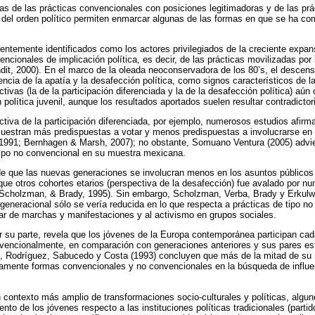
s de las prácticas convencionales con posiciones legitimadoras y de las pr
 del orden político permiten enmarcar algunas de las formas en que se ha com
entemente identificados como los actores privilegiados de la creciente expan
ncionales de implicación política, es decir, de las prácticas movilizadas por
ndit, 2000). En el marco de la oleada neoconservadora de los 80’s, el descenso
ncia de la apatía y la desafección política, como signos característicos de 
ivas (la de la participación diferenciada y la de la desafección política) aún
n política juvenil, aunque los resultados aportados suelen resultar contradictor
ectiva de la participación diferenciada, por ejemplo, numerosos estudios afir
uestran más predispuestas a votar y menos predispuestas a involucrarse en 
1991; Bernhagen & Marsh, 2007); no obstante, Somuano Ventura (2005) advier
tipo no convencional en su muestra mexicana.
 de que las nuevas generaciones se involucran menos en los asuntos públicos
que otros cohortes etarios (perspectiva de la desafección) fue avalado por nu
 Scholzman, & Brady, 1995). Sin embargo, Scholzman, Verba, Brady y Erkulwa
ergeneracional sólo se vería reducida en lo que respecta a prácticas de tipo n
ipar de marchas y manifestaciones y al activismo en grupos sociales.
r su parte, revela que los jóvenes de la Europa contemporánea participan ca
encionalmente, en comparación con generaciones anteriores y sus pares es
a, Rodríguez, Sabucedo y Costa (1993) concluyen que más de la mitad de su
ntamente formas convencionales y no convencionales en la búsqueda de influenc
un contexto más amplio de transformaciones socio-culturales y políticas, alg
to de los jóvenes respecto a las instituciones políticas tradicionales (partido