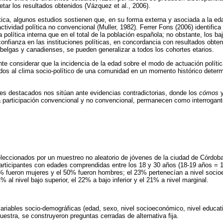
retar los resultados obtenidos (Vázquez et al., 2006).
ítica, algunos estudios sostienen que, en su forma externa y asociada a la e
actividad política no convencional (Muller, 1982). Ferrer Fons (2006) identifi
política interna que en el total de la población española; no obstante, los ba
 confianza en las instituciones políticas, en concordancia con resultados obten
belgas y canadienses, se pueden generalizar a todos los cohortes etarios.
te considerar que la incidencia de la edad sobre el modo de actuación polít
dos al clima socio-político de una comunidad en un momento histórico deter
es destacados nos sitúan ante evidencias contradictorias, donde los
cómos
 la participación convencional y no convencional, permanecen como interrogant
eleccionados por un muestreo no aleatorio de jóvenes de la ciudad de Córdob
participantes con edades comprendidas entre los 18 y 30 años (18-19 años =
% fueron mujeres y el 50% fueron hombres; el 23% pertenecían a nivel socio
4% al nivel bajo superior, el 22% a bajo inferior y el 21% a nivel marginal.
variables socio-demográficas (edad, sexo, nivel socioeconómico, nivel educati
uestra, se construyeron preguntas cerradas de alternativa fija.