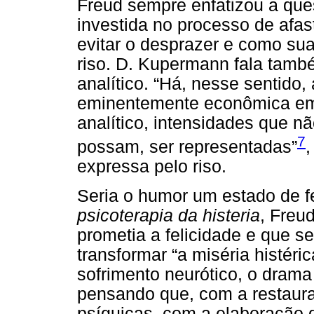
Freud sempre enfatizou a que
investida no processo de afa
evitar o desprazer e como sua
riso. D. Kupermann fala tamb
analítico. “Há, nesse sentido
eminentemente econômica emb
analítico, intensidades que 
7
possam, ser representadas”
,
expressa pelo riso.
Seria o humor um estado de f
psicoterapia da histeria
, Freu
prometia a felicidade e que 
transformar “a miséria histéric
sofrimento neurótico, o dram
pensando que, com a restauraç
psíquicas, com a elaboração 