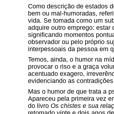
Como descrição de estados de
bem ou mal-humoradas, referi
vida. Se tomada como um subs
adquire outro emprego: esta
significando momentos pontua
observador ou pelo próprio suj
interpessoais da pessoa em q
Temos, ainda, o humor na mí
provocar o riso e a graça vol
acentuado exagero, irreverênci
evidenciando as contradiçõe
Mas o humor de que trata a ps
Apareceu pela primeira vez em
do livro
Os chistes e sua rela
retomado vinte e dois anos d