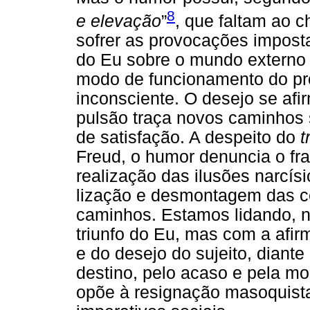
8
e elevação
”
, que faltam ao c
sofrer as provocações impostas
do Eu sobre o mundo externo e 
modo de funcionamento do pro
inconsciente. O desejo se afi
pulsão traça novos caminhos s
de satisfação. A despeito do
t
Freud, o humor denuncia o fra
realização das ilusões narcís
lização e desmontagem das ce
caminhos. Estamos lidando, 
triunfo do Eu, mas com a afi
e do desejo do sujeito, diant
destino, pelo acaso e pela mo
opõe à resignação masoquista 