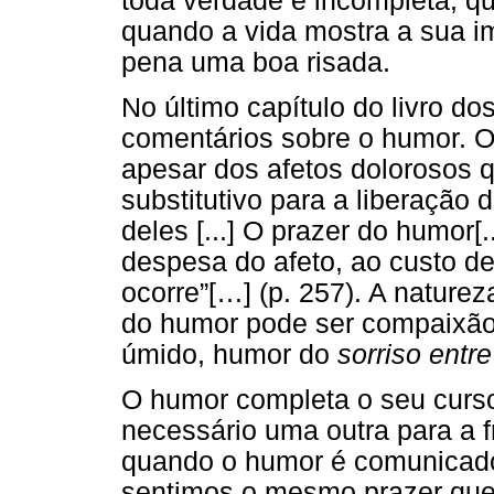
toda verdade é incompleta, qu
quando a vida mostra a sua im
pena uma boa risada.
No último capítulo do livro do
comentários sobre o humor. O
apesar dos afetos dolorosos 
substitutivo para a liberação 
deles [...] O prazer do humor
despesa do afeto, ao custo d
ocorre”[…] (p. 257). A nature
do humor pode ser compaixão, 
úmido, humor do
sorriso entr
O humor completa o seu curso
necessário uma outra para a f
quando o humor é comunicado
sentimos o mesmo prazer que