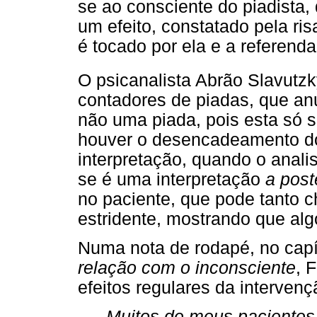
se ao consciente do piadista, 
um efeito, constatado pela ris
é tocado por ela e a referenda
O psicanalista Abrão Slavutz
contadores de piadas, que an
não uma piada, pois esta só
houver o desencadeamento do
interpretação, quando o anali
se é uma interpretação
a poste
no paciente, que pode tanto c
estridente, mostrando que algo
Numa nota de rodapé, no capít
relação com o inconsciente
, 
efeitos regulares da intervenç
Muitos de meus pacientes 