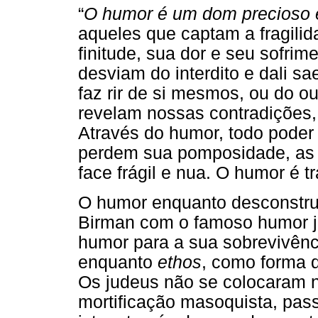
“
O humor é um dom precioso e
aqueles que captam a fragili
finitude, sua dor e seu sofri
desviam do interdito e dali s
faz rir de si mesmos, ou do out
revelam nossas contradições,
Através do humor, todo poder 
perdem sua pomposidade, as r
face frágil e nua. O humor é t
O humor enquanto desconstruç
Birman com o famoso humor ju
humor para a sua sobrevivênci
enquanto
ethos
, como forma d
Os judeus não se colocaram 
mortificação masoquista, pas