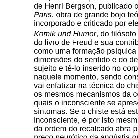
de Henri Bergson, publicado 
Paris
, obra de grande bojo teó
incorporado e criticado por el
Komik und Humor
, do filósof
do livro de Freud e sua contri
como uma formação psíquica 
dimensões do sentido e do de
sujeito e tê-lo inserido no cor
naquele momento, sendo const
vai enfatizar na técnica do ch
os mesmos mecanismos da co
quais o inconsciente se apres
sintomas. Se o chiste está e
inconsciente, é por isto mesm
da ordem do recalcado abra 
preço neurótico da angústia 