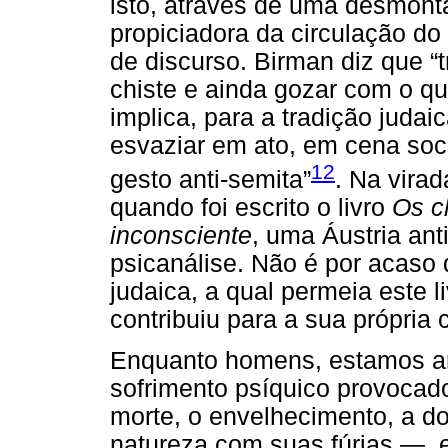
isto, através de uma desmont
propiciadora da circulação do
de discurso. Birman diz que “
chiste e ainda gozar com o que
implica, para a tradição judai
esvaziar em ato, em cena soci
12
gesto anti-semita”
. Na vira
quando foi escrito o livro
Os c
inconsciente
, uma Áustria ant
psicanálise. Não é por acaso 
judaica, a qual permeia este 
contribuiu para a sua própria 
Enquanto homens, estamos a
sofrimento psíquico provoca
morte, o envelhecimento, a 
natureza com suas fúrias —, 