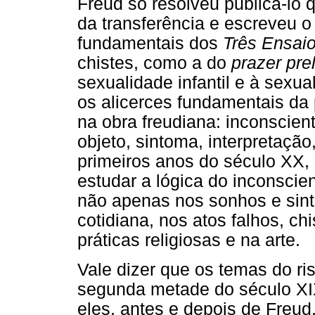
Freud só resolveu publicá-l
da transferência e escreveu 
fundamentais dos
Três Ensai
chistes, como a do
prazer pre
sexualidade infantil e à sexu
os alicerces fundamentais da 
na obra freudiana: inconscient
objeto, sintoma, interpretação
primeiros anos do século XX, 
estudar a lógica do inconscie
não apenas nos sonhos e sin
cotidiana, nos atos falhos, ch
práticas religiosas e na arte.
Vale dizer que os temas do r
segunda metade do século XIX
eles, antes e depois de Freud.