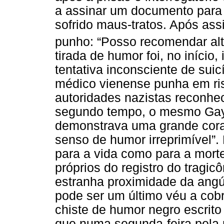
a assinar um documento para
sofrido maus-tratos. Após assi
punho: “Posso recomendar al
tirada de humor foi, no iníci
tentativa inconsciente de sui
médico vienense punha em ris
autoridades nazistas reconhe
segundo tempo, o mesmo Gay 
demonstrava uma grande corag
senso de humor irreprimível”.
para a vida como para a morte
próprios do registro do tragi
estranha proximidade da angú
pode ser um último véu a cobri
chiste de humor negro escrit
que numa segunda-feira pela 