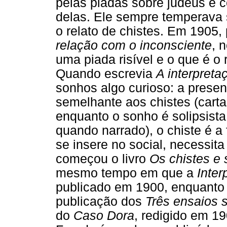
pelas piadas sobre judeus e 
delas. Ele sempre temperava
o relato de chistes. Em 1905, 
relação com o inconsciente
, 
uma piada risível e o que é o
Quando escrevia
A interpret
sonhos algo curioso: a prese
semelhante aos chistes (carta
enquanto o sonho é solipsista
quando narrado), o chiste é 
se insere no social, necessita
começou o livro
Os chistes e 
mesmo tempo em que a
Inte
publicado em 1900, enquanto
publicação dos
Três ensaios s
do
Caso Dora
, redigido em 1