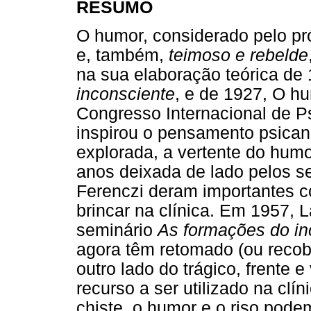
RESUMO
O humor, considerado pelo pr
e, também,
teimoso e rebelde
na sua elaboração teórica de
inconsciente
, e de 1927, O h
Congresso Internacional de Ps
inspirou o pensamento psicanal
explorada, a vertente do humo
anos deixada de lado pelos se
Ferenczi deram importantes c
brincar na clínica. Em 1957, 
seminário
As formações do in
agora têm retomado (ou reco
outro lado do trágico, frente e
recurso a ser utilizado na clín
chiste, o humor e o riso pode