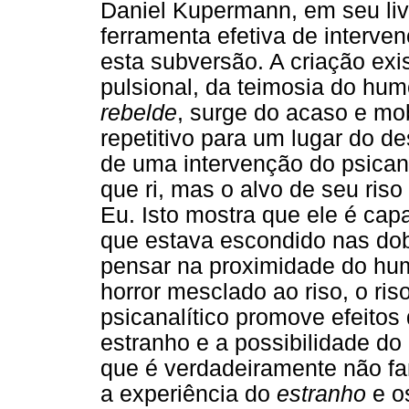
Daniel Kupermann, em seu li
ferramenta efetiva de interve
esta subversão. A criação exi
pulsional, da teimosia do hu
rebelde
, surge do acaso e mob
repetitivo para um lugar do de
de uma intervenção do psicanal
que ri, mas o alvo de seu ris
Eu. Isto mostra que ele é cap
que estava escondido nas dob
pensar na proximidade do hu
horror mesclado ao riso, o ris
psicanalítico promove efeitos
estranho e a possibilidade do 
que é verdadeiramente não fa
a experiência do
estranho
e os