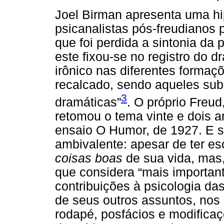
Joel Birman apresenta uma hi
psicanalistas pós-freudianos 
que foi perdida a sintonia da 
este fixou-se no registro do dr
irônico nas diferentes formaç
recalcado, sendo aqueles subs
3
dramáticas”
. O próprio Freud
retomou o tema vinte e dois 
ensaio O Humor, de 1927. E 
ambivalente: apesar de ter esc
coisas boas
de sua vida, mas
que considera “mais importan
contribuições à psicologia das
de seus outros assuntos, nos
rodapé, posfácios e modificaç