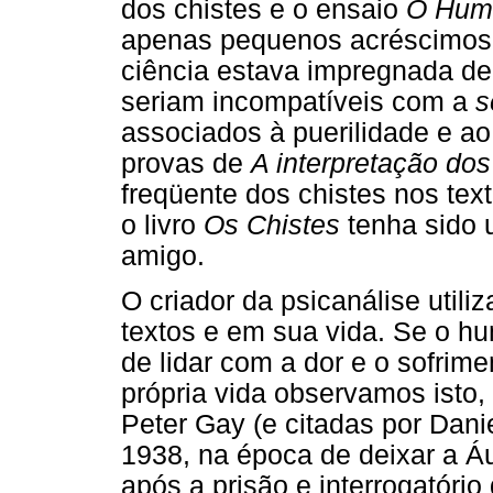
dos chistes e o ensaio
O Hum
apenas pequenos acréscimos.
ciência estava impregnada de 
seriam incompatíveis com a
s
associados à puerilidade e ao
provas de
A interpretação do
freqüente dos chistes nos tex
o livro
Os Chistes
tenha sido 
amigo.
O criador da psicanálise util
textos e em sua vida. Se o hu
de lidar com a dor e o sofrimen
própria vida observamos isto,
Peter Gay (e citadas por Dan
1938, na época de deixar a Á
após a prisão e interrogatório