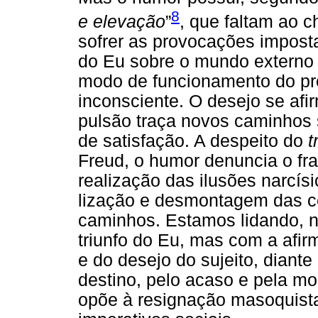
8
e elevação
”
, que faltam ao c
sofrer as provocações impostas
do Eu sobre o mundo externo e 
modo de funcionamento do pro
inconsciente. O desejo se afi
pulsão traça novos caminhos s
de satisfação. A despeito do
t
Freud, o humor denuncia o fra
realização das ilusões narcís
lização e desmontagem das ce
caminhos. Estamos lidando, 
triunfo do Eu, mas com a afi
e do desejo do sujeito, diant
destino, pelo acaso e pela mo
opõe à resignação masoquista 