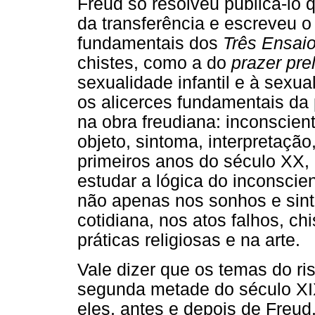
Freud só resolveu publicá-l
da transferência e escreveu 
fundamentais dos
Três Ensai
chistes, como a do
prazer pre
sexualidade infantil e à sexu
os alicerces fundamentais da 
na obra freudiana: inconscient
objeto, sintoma, interpretação
primeiros anos do século XX, 
estudar a lógica do inconscie
não apenas nos sonhos e sin
cotidiana, nos atos falhos, ch
práticas religiosas e na arte.
Vale dizer que os temas do r
segunda metade do século XIX
eles, antes e depois de Freud.