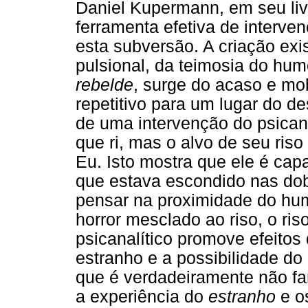
Daniel Kupermann, em seu li
ferramenta efetiva de interve
esta subversão. A criação exi
pulsional, da teimosia do hu
rebelde
, surge do acaso e mob
repetitivo para um lugar do de
de uma intervenção do psicanal
que ri, mas o alvo de seu ris
Eu. Isto mostra que ele é cap
que estava escondido nas dob
pensar na proximidade do hu
horror mesclado ao riso, o ris
psicanalítico promove efeitos
estranho e a possibilidade do 
que é verdadeiramente não fa
a experiência do
estranho
e os