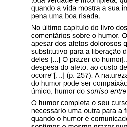
toda verdade é incompleta, qu
quando a vida mostra a sua im
pena uma boa risada.
No último capítulo do livro do
comentários sobre o humor. O
apesar dos afetos dolorosos 
substitutivo para a liberação 
deles [...] O prazer do humor
despesa do afeto, ao custo d
ocorre”[…] (p. 257). A nature
do humor pode ser compaixão, 
úmido, humor do
sorriso entr
O humor completa o seu curso
necessário uma outra para a f
quando o humor é comunicado
sentimos o mesmo prazer que