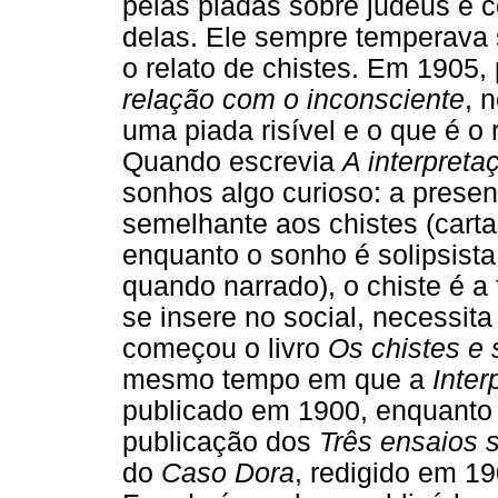
pelas piadas sobre judeus e 
delas. Ele sempre temperava
o relato de chistes. Em 1905, 
relação com o inconsciente
, 
uma piada risível e o que é o
Quando escrevia
A interpret
sonhos algo curioso: a prese
semelhante aos chistes (carta
enquanto o sonho é solipsista
quando narrado), o chiste é 
se insere no social, necessita
começou o livro
Os chistes e 
mesmo tempo em que a
Inte
publicado em 1900, enquanto
publicação dos
Três ensaios s
do
Caso Dora
, redigido em 1