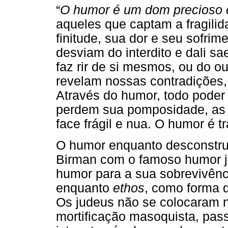
“
O humor é um dom precioso e
aqueles que captam a fragili
finitude, sua dor e seu sofri
desviam do interdito e dali s
faz rir de si mesmos, ou do out
revelam nossas contradições,
Através do humor, todo poder 
perdem sua pomposidade, as r
face frágil e nua. O humor é t
O humor enquanto desconstruç
Birman com o famoso humor ju
humor para a sua sobrevivênci
enquanto
ethos
, como forma d
Os judeus não se colocaram 
mortificação masoquista, pas