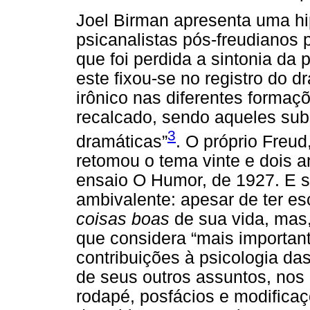
Joel Birman apresenta uma hi
psicanalistas pós-freudianos 
que foi perdida a sintonia da 
este fixou-se no registro do dr
irônico nas diferentes formaç
recalcado, sendo aqueles subs
3
dramáticas”
. O próprio Freud
retomou o tema vinte e dois 
ensaio O Humor, de 1927. E 
ambivalente: apesar de ter esc
coisas boas
de sua vida, mas
que considera “mais importan
contribuições à psicologia das
de seus outros assuntos, nos
rodapé, posfácios e modificaç