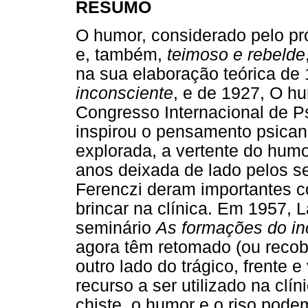
RESUMO
O humor, considerado pelo pr
e, também,
teimoso e rebelde
na sua elaboração teórica de
inconsciente
, e de 1927, O h
Congresso Internacional de Ps
inspirou o pensamento psicanal
explorada, a vertente do humo
anos deixada de lado pelos se
Ferenczi deram importantes c
brincar na clínica. Em 1957, 
seminário
As formações do in
agora têm retomado (ou reco
outro lado do trágico, frente e
recurso a ser utilizado na clín
chiste, o humor e o riso pode