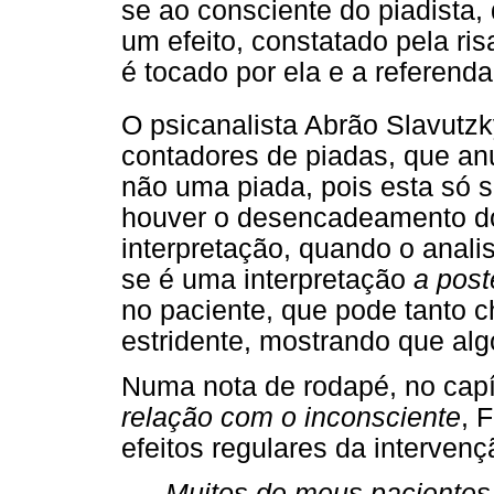
se ao consciente do piadista, 
um efeito, constatado pela ris
é tocado por ela e a referenda
O psicanalista Abrão Slavutz
contadores de piadas, que an
não uma piada, pois esta só
houver o desencadeamento do
interpretação, quando o anali
se é uma interpretação
a poste
no paciente, que pode tanto c
estridente, mostrando que algo
Numa nota de rodapé, no capít
relação com o inconsciente
, 
efeitos regulares da intervenç
Muitos de meus pacientes 