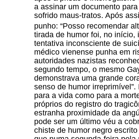
a assinar um documento para
sofrido maus-tratos. Após assi
punho: “Posso recomendar al
tirada de humor foi, no iníci
tentativa inconsciente de sui
médico vienense punha em ris
autoridades nazistas reconhe
segundo tempo, o mesmo Gay 
demonstrava uma grande corag
senso de humor irreprimível”.
para a vida como para a morte
próprios do registro do tragi
estranha proximidade da angú
pode ser um último véu a cobri
chiste de humor negro escrit
que numa segunda-feira pela 