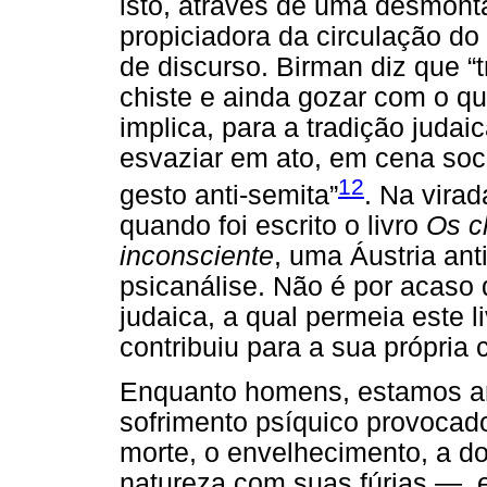
isto, através de uma desmont
propiciadora da circulação do
de discurso. Birman diz que “
chiste e ainda gozar com o que
implica, para a tradição judai
esvaziar em ato, em cena soci
12
gesto anti-semita”
. Na vira
quando foi escrito o livro
Os c
inconsciente
, uma Áustria ant
psicanálise. Não é por acaso 
judaica, a qual permeia este 
contribuiu para a sua própria 
Enquanto homens, estamos a
sofrimento psíquico provoca
morte, o envelhecimento, a 
natureza com suas fúrias —, 