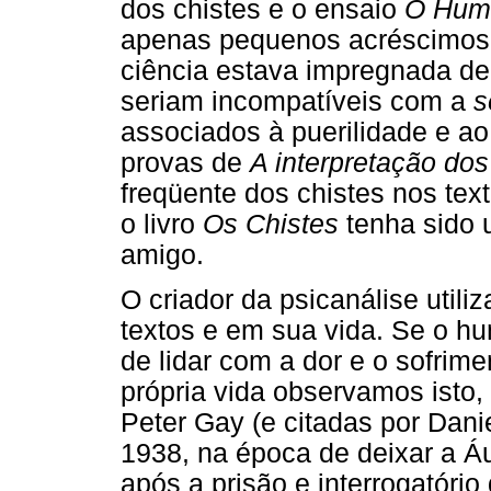
dos chistes e o ensaio
O Hum
apenas pequenos acréscimos.
ciência estava impregnada de 
seriam incompatíveis com a
s
associados à puerilidade e ao
provas de
A interpretação do
freqüente dos chistes nos tex
o livro
Os Chistes
tenha sido 
amigo.
O criador da psicanálise util
textos e em sua vida. Se o hu
de lidar com a dor e o sofrimen
própria vida observamos isto,
Peter Gay (e citadas por Dan
1938, na época de deixar a Á
após a prisão e interrogatório