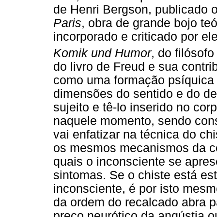
de Henri Bergson, publicado 
Paris
, obra de grande bojo teó
incorporado e criticado por el
Komik und Humor
, do filósof
do livro de Freud e sua contri
como uma formação psíquica 
dimensões do sentido e do de
sujeito e tê-lo inserido no cor
naquele momento, sendo const
vai enfatizar na técnica do ch
os mesmos mecanismos da co
quais o inconsciente se apres
sintomas. Se o chiste está e
inconsciente, é por isto mesm
da ordem do recalcado abra 
preço neurótico da angústia 