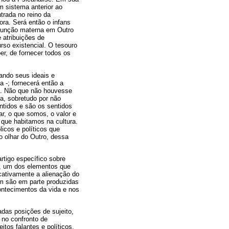
m sistema anterior ao
trada no reino da
ora. Será então o infans
 função materna em Outro
 atribuições de
rso existencial. O tesouro
er, de fornecer todos os
ando seus ideais e
 -; fornecerá então a
se. Não que não houvesse
a, sobretudo por não
ntidos e são os sentidos
r, o que somos, o valor e
 que habitamos na cultura.
icos e políticos que
o olhar do Outro, dessa
artigo específico sobre
no, um dos elementos que
icativamente a alienação do
am são em parte produzidas
contecimentos da vida e nos
adas posições de sujeito,
 no confronto de
tos falantes e políticos.