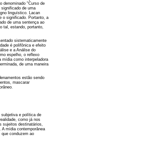
ico denominado "Curso de
o significado de uma
gno linguístico. Lacan
 o significado. Portanto, a
ficado de uma sentença ao
o tal, estando, portanto,
esentado sistematicamente
dade é polifônica e efeito
álise e a Análise do
omo espelho, o reflexo
a mídia como interpeladora
eterminada, de uma maneira
ordenamentos estão sendo
entos, mascarar
orâneo.
ubjetiva e política de
ealidade, como já nos
 sujeitos destinatários,
s. A mídia contemporânea
as que conduzem ao