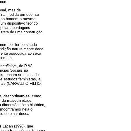
nero.
onal, mas de
r na medida em que, se
abe ao homem o mesmo
um dispositivo teórico
 pelas abordagens
 trata de uma construção
ero por ter persistido
ndição naturalmente dada.
mente associada ao sexo
o homem.
sculinitys
, de R.W.
ncias Sociais na
dos tenham se colocado
s estudos feministas, a
Sociais (CARVALHO FILHO,
m, descortinam-se, como
s da masculinidade,
 dimensão sócio-histórica,
 encontramos nela o
os do olhar dessa
es Lacan (1998), que
onou a Psicanálise. Em sua