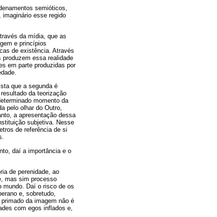
rdenamentos semióticos,
, imaginário esse regido
través da mídia, que as
agem e princípios
icas de existência. Através
s produzem essa realidade
des em parte produzidas por
edade.
ista que a segunda é
resultado da teorização
 determinado momento da
a pelo olhar do Outro,
anto, a apresentação dessa
stituição subjetiva. Nesse
tros de referência de si
s.
to, daí a importância e o
ria de perenidade, ao
de, mas sim processo
o mundo. Daí o risco de os
erano e, sobretudo,
o primado da imagem não é
ades com egos inflados e,