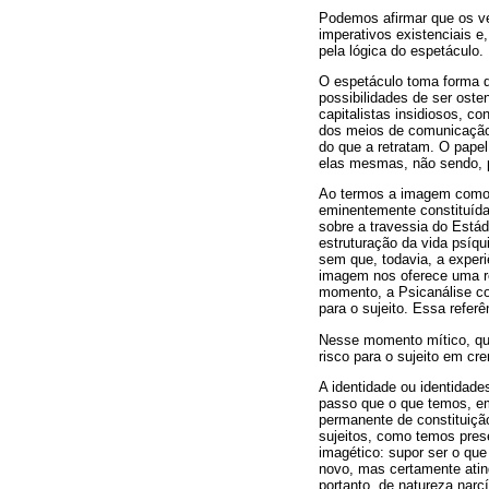
Podemos afirmar que os v
imperativos existenciais e
pela lógica do espetáculo.
O espetáculo toma forma d
possibilidades de ser oste
capitalistas insidiosos, c
dos meios de comunicação,
do que a retratam. O papel
elas mesmas, não sendo, p
Ao termos a imagem como p
eminentemente constituída
sobre a travessia do Está
estruturação da vida psíqu
sem que, todavia, a exper
imagem nos oferece uma ref
momento, a Psicanálise con
para o sujeito. Essa refer
Nesse momento mítico, qua
risco para o sujeito em cre
A identidade ou identidad
passo que o que temos, em
permanente de constituiçã
sujeitos, como temos pres
imagético: supor ser o qu
novo, mas certamente atin
portanto, de natureza narcí