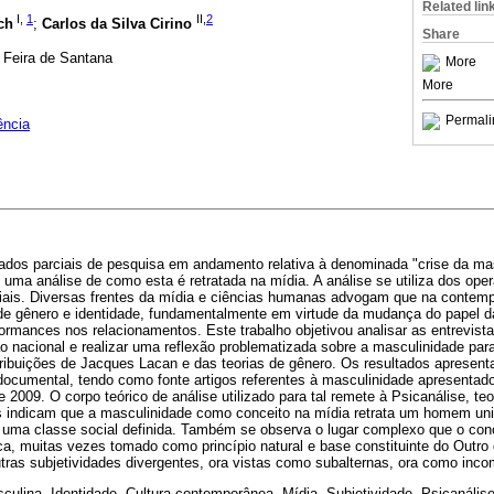
Related lin
I,
1
II,
2
ch
;
Carlos da Silva Cirino
Share
 Feira de Santana
More
More
Permali
ência
ltados parciais de pesquisa em andamento relativa à denominada "crise da ma
uma análise de como esta é retratada na mídia. A análise se utiliza dos ope
ciais. Diversas frentes da mídia e ciências humanas advogam que na conte
 de gênero e identidade, fundamentalmente em virtude da mudança do papel 
formances nos relacionamentos. Este trabalho objetivou analisar as entrevi
ão nacional e realizar uma reflexão problematizada sobre a masculinidade para 
tribuições de Jacques Lacan e das teorias de gênero. Os resultados apresent
documental, tendo como fonte artigos referentes à masculinidade apresentado
 2009. O corpo teórico de análise utilizado para tal remete à Psicanálise, teo
s indicam que a masculinidade como conceito na mídia retrata um homem unive
uma classe social definida. Também se observa o lugar complexo que o con
ica, muitas vezes tomado como princípio natural e base constituinte do Outro
tras subjetividades divergentes, ora vistas como subalternas, ora como inco
culina, Identidade, Cultura contemporânea, Mídia, Subjetividade, Psicanálise