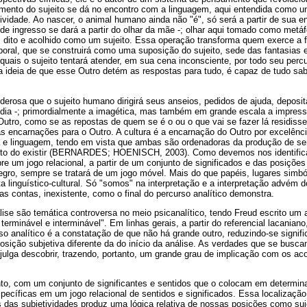
imento do sujeito se dá no encontro com a linguagem, aqui entendida como u
ividade. Ao nascer, o animal humano ainda não "é", só será a partir de sua en
e ingresso se dará a partir do olhar da mãe -; olhar aqui tomado como metáf
, dito e acolhido como um sujeito. Essa operação transforma quem exerce a
mporal, que se construirá como uma suposição do sujeito, sede das fantasias e
quais o sujeito tentará atender, em sua cena inconsciente, por todo seu percu
da ideia de que esse Outro detém as respostas para tudo, é capaz de tudo sab
erosa que o sujeito humano dirigirá seus anseios, pedidos de ajuda, deposit
ídia -; primordialmente a imagética, mas também em grande escala a impressa
Outro, como se as repostas de quem se é o ou o que vai se fazer lá residis
s encarnações para o Outro. A cultura é a encarnação do Outro por excelênci
a e linguagem, tendo em vista que ambas são ordenadoras da produção de se
into do existir (BERNARDES; HOENISCH, 2003). Como devemos nos identifica
 um jogo relacional, a partir de um conjunto de significados e das posições
gro, sempre se tratará de um jogo móvel. Mais do que papéis, lugares simból
a linguístico-cultural. Só "somos" na interpretação e a interpretação advém d
das contas, inexistente, como o final do percurso analítico demonstra.
álise são temática controversa no meio psicanalítico, tendo Freud escrito um 
terminável e interminável". Em linhas gerais, a partir do referencial lacania
o analítico é a constatação de que não há grande outro, reduzindo-se signif
osição subjetiva diferente da do início da análise. As verdades que se busc
s julga descobrir, trazendo, portanto, um grande grau de implicação com os a
nto, com um conjunto de significantes e sentidos que o colocam em determin
ecíficas em um jogo relacional de sentidos e significados. Essa localização
es das subjetividades produz uma lógica relativa de nossas posições como sujei