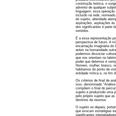
construção teórica, o surg
advento de qualquer subjet
linguagem; essa operação d
incluído na rede, nomeado
do sujeito, alteridade ate
aspirações, aspirações às 
dos significantes é parte 
sentidos.
É a essa representação pod
perspectiva de futuro. A m
encarnação imaginária do 
antes na humanidade outra
podermos dissociar cultur
que nos orientam no labir
poder que detemos é sempre
Homem, mulher, branco, ne
habitamos do ponto de vist
entidade mítica e, no fim 
Os critérios de final de an
isso, denominado "Análise 
compõem o final do percurs
sujeito e produzindo uma p
pelo próprio sujeito que a
destinos da neurose.
O sujeito se depara, porta
que evocam estratégias esp
significantes interpelador