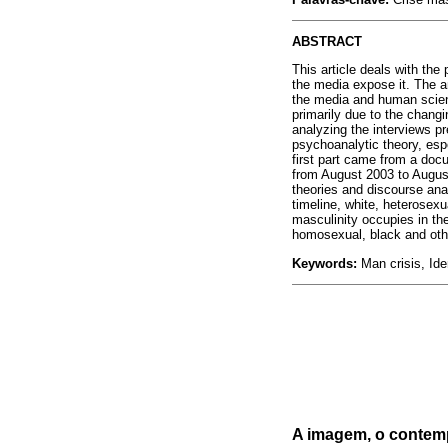
ABSTRACT
This article deals with the
the media expose it. The a
the media and human scienc
primarily due to the changi
analyzing the interviews pr
psychoanalytic theory, esp
first part came from a doc
from August 2003 to Augus
theories and discourse ana
timeline, white, heterosex
masculinity occupies in th
homosexual, black and oth
Keywords:
Man crisis, Ide
A imagem, o contemp