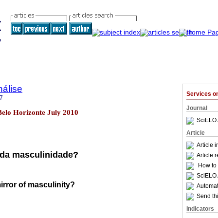
nálise
Services 
7
Journal
Belo Horizonte July 2010
SciELO 
Article
Article 
 da masculinidade?
Article 
How to c
SciELO 
rror of masculinity?
Automati
Send thi
Indicators