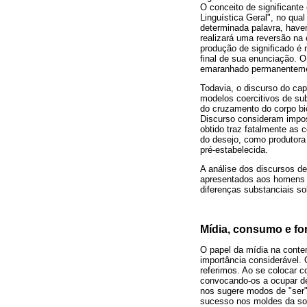
O conceito de significant
Linguística Geral", no qua
determinada palavra, haven
realizará uma reversão na 
produção de significado é 
final de sua enunciação. O 
emaranhado permanentemen
Todavia, o discurso do ca
modelos coercitivos de subj
do cruzamento do corpo bio
Discurso consideram imposs
obtido traz fatalmente as 
do desejo, como produtora
pré-estabelecida.
A análise dos discursos d
apresentados aos homens 
diferenças substanciais s
Mídia, consumo e fo
O papel da mídia na conte
importância considerável.
referimos. Ao se colocar c
convocando-os a ocupar de
nos sugere modos de "ser"
sucesso nos moldes da soc