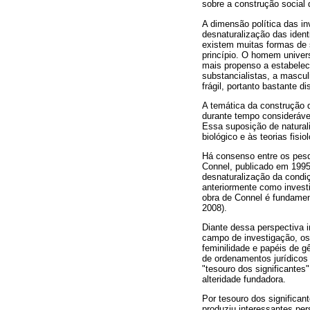
sobre a construção social
A dimensão política das i
desnaturalização das iden
existem muitas formas de 
princípio. O homem univer
mais propenso a estabelec
substancialistas, a mascu
frágil, portanto bastante d
A temática da construção d
durante tempo consideráve
Essa suposição de natural
biológico e às teorias fis
Há consenso entre os pesq
Connel, publicado em 1995
desnaturalização da condi
anteriormente como invest
obra de Connel é fundamen
2008).
Diante dessa perspectiva 
campo de investigação, os
feminilidade e papéis de g
de ordenamentos jurídicos
"tesouro dos significantes
alteridade fundadora.
Por tesouro dos significan
produziu interessantes pe