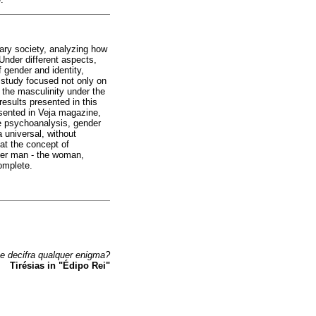
orary society, analyzing how
Under different aspects,
 gender and identity,
s study focused not only on
t the masculinity under the
esults presented in this
esented in Veja magazine,
e psychoanalysis, gender
 universal, without
at the concept of
ther man - the woman,
omplete.
e decifra qualquer enigma?
Tirésias in "Édipo Rei"