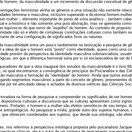
 do homem, da masculinidade e um incremento da discussão conceitual de gê
nvestigações feministas alinha os gêneros a uma situação não somente relaci
tidades feminina e masculina, inclusive superando a dicotomia homem-mulhe
ser mulher -; elemento importante do ponto de vista analítico -; também c
sal e a-histórico é não somente uma pura abstração, mas se apresenta como 
er equívocos do que servir de "espelho" do homem. Ao contrário do proposto
linidade não só é efeito de complexas construções culturais como também se
istante de uma configuração de significados fixos ou naturais.
a masculinidade entra um pouco tardiamente na teorização e pesquisa de gên
l a ideia de que o homem está "posto" como identidade, quase como uma co
idade provém da perspectiva da identidade masculina substancialista, usual
iológicas, em que a diferença hormonal seria por si só esclarecedora do ser d
uisadores de que a obra inaugural dos estudos da masculinidade é o livro
Ma
, no qual encontramos a convergência de princípios da Psicanálise e das Ciê
ção masculina e formação da "identidade" do homem. Ainda que outros estu
igando segmentos masculinos a partir do conceito de gênero, provenientes do
tal por ter articulado ideias e achados de diversos vértices das Ciências 
inovadora na forma de pesquisar e compreender os significados de ser home
 dispositivos culturais e discursivos que as culturas apresentam como signo
ênero. Portanto, o homem e a mulher são efeitos semióticos de seu tempo, da
 e antropológicos. Ao pesquisar a mídia, grande outro dos sujeitos humanos,
", que oferecem coordenadas aos sujeitos, que desde sua ontologia, são efeit
tes, nos referimos à perspectiva ontológica proposta pelo psicanalista Jacqu
rspectivas clínicas; ele é o autor de um sistema de pensamento que revoluci