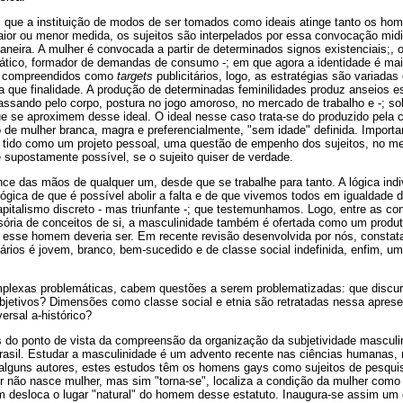
que a instituição de modos de ser tomados como ideais atinge tanto os ho
aior ou menor medida, os sujeitos são interpelados por essa convocação mid
neira. A mulher é convocada a partir de determinados signos existenciais;,
iático, formador de demandas de consumo -; em que agora a identidade é mai
r compreendidos como
targets
publicitários, logo, as estratégias são variad
a que finalidade. A produção de determinadas feminilidades produz anseios e
ssando pelo corpo, postura no jogo amoroso, no mercado de trabalho e -; sob
 se aproximem desse ideal. O ideal nesse caso trata-se do produzido pela 
 de mulher branca, magra e preferencialmente, "sem idade" definida. Importa
é tido como um projeto pessoal, uma questão de empenho dos sujeitos, no me
 supostamente possível, se o sujeito quiser de verdade.
nce das mãos de qualquer um, desde que se trabalhe para tanto. A lógica indiv
 lógica de que é possível abolir a falta e de que vivemos todos em igualdade d
apitalismo discreto - mas triunfante -; que testemunhamos. Logo, entre as con
sória de conceitos de si, a masculinidade também é ofertada como um produt
sse homem deveria ser. Em recente revisão desenvolvida por nós, const
itários é jovem, branco, bem-sucedido e de classe social indefinida, enfim,
plexas problemáticas, cabem questões a serem problematizadas: que discur
bjetivos? Dimensões como classe social e etnia são retratadas nessa aprese
rsal a-histórico?
 do ponto de vista da compreensão da organização da subjetividade mascul
rasil. Estudar a masculinidade é um advento recente nas ciências humanas,
alguns autores, estes estudos têm os homens gays como sujeitos de pesquis
r não nasce mulher, mas sim "torna-se", localiza a condição da mulher como
m desloca o lugar "natural" do homem desse estatuto. Inaugura-se assim um