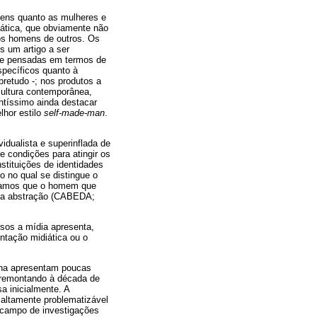
mens quanto as mulheres e
iática, que obviamente não
 os homens de outros. Os
s um artigo a ser
as e pensadas em termos de
specíficos quanto à
retudo -; nos produtos a
cultura contemporânea,
ntíssimo ainda destacar
lhor estilo
self-made-man
.
idualista e superinflada de
e condições para atingir os
stituições de identidades
o no qual se distingue o
atamos que o homem que
 uma abstração (CABEDA;
sos a mídia apresenta,
ntação midiática ou o
ina apresentam poucas
 remontando à década de
a inicialmente. A
 altamente problematizável
 campo de investigações