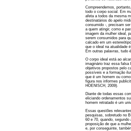
Compreendemos, portanto, 
todo o corpo social. Em m
afeta a todos da mesma ma
destinatários do apelo mid
consumido -, precisam se
a quem atingir, como e par
imagem da mulher ideal, pa
serem consumidos para que
calcado em um estereótipo
que o ideal na atualidade 
Em outras palavras, tudo é
O corpo ideal está ao alca
imaginário traz essa falsa
objetivos propostos pelo c
possíveis e a formação ilu
que é um homem ou como e
figura nos informes public
HOENISCH, 2009).
Diante de todas essas com
eliciando ordenamentos su
homem retratado é um unive
Essas questões relevantes
pesquisas, sobretudo no B
60 e 70, quando, segundo 
proposição de que a mulhe
e, por conseguinte, també