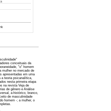
ks
nk
sculinidade"
radores conceituais da
mporaneidade, "o" homem
da mulher no mercado de
stas apresentadas em uma
a teoria psicanalítica,
ados nesta primeira etapa
s na revista Veja de
rias de gênero e Análise
rsal, a-histórico, branco,
ceito de masculinidade
 do homem -; a mulher, o
mpletas.
.