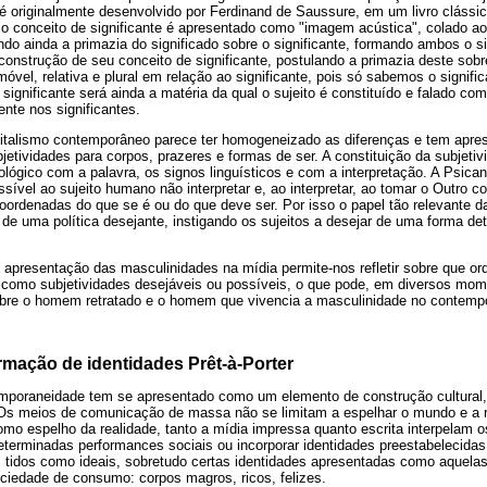
e é originalmente desenvolvido por Ferdinand de Saussure, em um livro cláss
l o conceito de significante é apresentado como "imagem acústica", colado a
do ainda a primazia do significado sobre o significante, formando ambos o si
construção de seu conceito de significante, postulando a primazia deste sobre
móvel, relativa e plural em relação ao significante, pois só sabemos o signi
significante será ainda a matéria da qual o sujeito é constituído e falado com
te nos significantes.
pitalismo contemporâneo parece ter homogeneizado as diferenças e tem apr
etividades para corpos, prazeres e formas de ser. A constituição da subjetivi
lógico com a palavra, os signos linguísticos e com a interpretação. A Psican
ível ao sujeito humano não interpretar e, ao interpretar, ao tomar o Outro c
coordenadas do que se é ou do que deve ser. Por isso o papel tão relevante d
 de uma política desejante, instigando os sujeitos a desejar de uma forma d
e apresentação das masculinidades na mídia permite-nos refletir sobre que 
como subjetividades desejáveis ou possíveis, o que pode, em diversos mom
obre o homem retratado e o homem que vivencia a masculinidade no contemp
rmação de identidades Prêt-à-Porter
mporaneidade tem se apresentado como um elemento de construção cultural, s
 Os meios de comunicação de massa não se limitam a espelhar o mundo e a r
omo espelho da realidade, tanto a mídia impressa quanto escrita interpelam os
terminadas performances sociais ou incorporar identidades preestabelecida
 tidos como ideais, sobretudo certas identidades apresentadas como aquel
iedade de consumo: corpos magros, ricos, felizes.