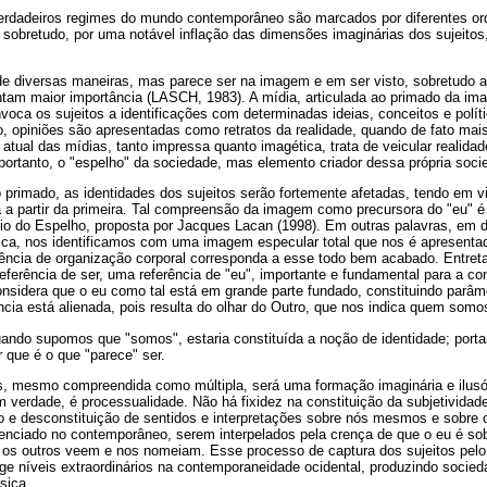
erdadeiros regimes do mundo contemporâneo são marcados por diferentes o
, sobretudo, por uma notável inflação das dimensões imaginárias dos sujeitos
e diversas maneiras, mas parece ser na imagem e em ser visto, sobretudo a
ntam maior importância (LASCH, 1983). A mídia, articulada ao primado da im
onvoca os sujeitos a identificações com determinadas ideias, conceitos e polít
 opiniões são apresentadas como retratos da realidade, quando de fato mai
 atual das mídias, tanto impressa quanto imagética, trata de veicular realida
ortanto, o "espelho" da sociedade, mas elemento criador dessa própria soci
rimado, as identidades dos sujeitos serão fortemente afetadas, tendo em v
 a partir da primeira. Tal compreensão da imagem como precursora do "eu" é 
dio do Espelho, proposta por Jacques Lacan (1998). Em outras palavras, em
ica, nos identificamos com uma imagem especular total que nos é apresentad
iência de organização corporal corresponda a esse todo bem acabado. Entret
erência de ser, uma referência de "eu", importante e fundamental para a con
sidera que o eu como tal está em grande parte fundado, constituindo parâme
ência está alienada, pois resulta do olhar do Outro, que nos indica quem somo
ndo supomos que "somos", estaria constituída a noção de identidade; portan
r que é o que "parece" ser.
es, mesmo compreendida como múltipla, será uma formação imaginária e ilusó
 verdade, é processualidade. Não há fixidez na constituição da subjetivida
o e desconstituição de sentidos e interpretações sobre nós mesmos e sobre 
enciado no contemporâneo, serem interpelados pela crença de que o eu é sob
e os outros veem e nos nomeiam. Esse processo de captura dos sujeitos pel
ge níveis extraordinários na contemporaneidade ocidental, produzindo socied
sica.