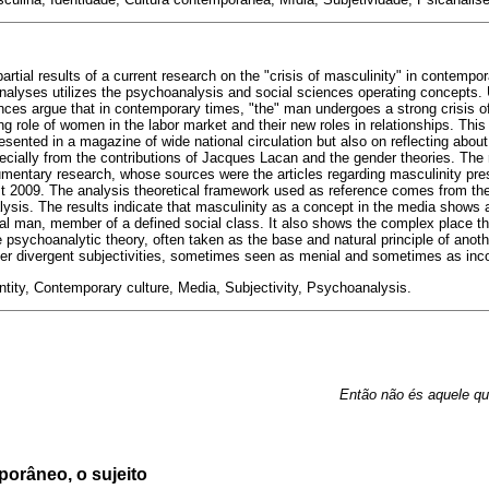
 partial results of a current research on the "crisis of masculinity" in contemp
nalyses utilizes the psychoanalysis and social sciences operating concepts. 
es argue that in contemporary times, "the" man undergoes a strong crisis of
ng role of women in the labor market and their new roles in relationships. Thi
esented in a magazine of wide national circulation but also on reflecting abou
ecially from the contributions of Jacques Lacan and the gender theories. The r
umentary research, whose sources were the articles regarding masculinity pr
t 2009. The analysis theoretical framework used as reference comes from th
lysis. The results indicate that masculinity as a concept in the media shows a
ual man, member of a defined social class. It also shows the complex place th
e psychoanalytic theory, often taken as the base and natural principle of ano
er divergent subjectivities, sometimes seen as menial and sometimes as inc
ntity, Contemporary culture, Media, Subjectivity, Psychoanalysis.
Então não és aquele qu
orâneo, o sujeito