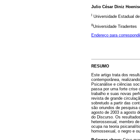
Julio César Diniz Hoenis
I
Universidade Estadual de
II
Universidade Tiradentes
Endereço para correspond
RESUMO
Este artigo trata dos resu
contemporânea, realizando 
Psicanálise e ciências so
passa por uma forte crise
trabalho e suas novas per
revista de grande circulaç
sobretudo a partir das con
são oriundos de pesquisa 
agosto de 2003 a agosto de
do Discurso. Os resultado
heterossexual, membro de 
ocupa na teoria psicanalít
homossexual, o negro e ou
Palavras-chave:
Crise mas