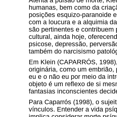
Atenta à pulsão de morte, Klei
humanas, bem como da criaçã
posições esquizo-paranoide e 
com a loucura e a alquimia 
são pertinentes e contribuem
cultural, ainda hoje, oferece
psicose, depressão, perversão
também do narcisismo patológ
Em Klein (CAPARRÓS, 1998),
originária, como um embrião, 
eu e o não eu por meio da int
objeto é um reflexo de si me
fantasias inconscientes deci
Para Caparrós (1998), o suje
vínculos. Entender a vida psí
implica considerar morte psíq