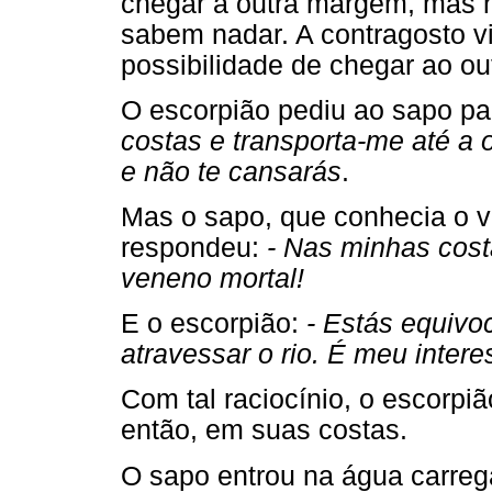
chegar à outra margem, mas n
sabem nadar. A contragosto v
possibilidade de chegar ao out
O escorpião pediu ao sapo pa
costas e transporta-me até a 
e não te cansarás
.
Mas o sapo, que conhecia o v
respondeu:
- Nas minhas cost
veneno mortal!
E o escorpião:
- Estás equiv
atravessar o rio. É meu intere
Com tal raciocínio, o escorpiã
então, em suas costas.
O sapo entrou na água carre