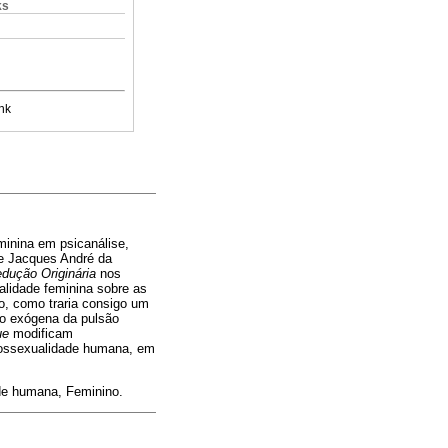
ks
nk
minina em psicanálise,
e Jacques André da
edução Originária
nos
alidade feminina sobre as
o, como traria consigo um
ão exógena da pulsão
ue
modificam
icossexualidade humana, em
ade humana, Feminino.