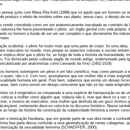
o.
 pensar junto com Maria Rita Kehl (1998) que só aquilo que um homem se r
 de produzir o efeito de mistério sobre seu objeto, nesse caso, o desejo da mu
nou sendo concebida como um ser anatomicamente inacabado ao contrário d
a natureza lhe havia presenteado o pênis, um órgão genital com vida própria,
ando no homem a ilusão de ser um ser completo o que obviamente lhe induziu
umano.
zação ocidental, o pênis foi muito mais que uma parte do corpo: foi uma idei
mem masculino no mundo. Isso porque os aspectos culturais e sociais entram
implica dizer que o pênis foi, ao longo de toda a história da humanidade, in
ico. Foi divinizado pelas culturas pagãs do mundo antigo, endemoniado pela
secularizado por anatomistas como Leonardo da Vinci (1452-1519).
 os homens ostentarem um pênis é um fato científico, mas como pensam a e
 o usam, não o é. Com isso, assinalamos que ser mulher não é mais enigmát
exualidade humana em geral. Pois bem, sabemos que existe um desejo incon
manas, bem como existe um desejo consciente que não se faz nada enigmáti
inino só é enigmático se comparado a uma espécie de transposição ou de um
ao colocar a mulher como alguém que, todavia não é, mas que deve vir a ser;
xiste; o inverso do masculino; uma mulher que desfruta de um gozo místico
lcançável, certamente deve-se colocá-la no discurso histérico. Nesse sentido
ao longo da história da construção da subjetividade feminina a serem cons
 a teorização freudiana, que em grande parte de sua obra tende a confundir 
uímos boa parte dessa confusão a uma generalização de certas categorias, q
a à teorização da sexualidade feminina (SCHAEFFER, 2000).