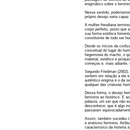
enigmático sobre o feminin
Nesse sentido, poderíamos
próprio desejo seria capaz
A mulher freudiana termi
corpo perfeito, posto que 
sua forma estética foment
constituinte de todo ser h
Desde os inícios da civili
conceitual do lugar do ho
hegemonia do macho, o que 
material, estético e psíqu
começos e, mais adiante, 
Segundo Friedman (2002),
sentem em relação a ele e
autêntico enigma é o da s
qualquer das criaturas hu
Dessa forma, o desejo fem
feminino ao histérico. E 
palavra; um ser que não e
desconhece; que é algo ina
passaram equivocadamente 
Assim, também sucedeu com
e erotismo feminino. Atrib
característico da histeri