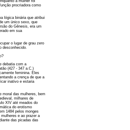
enquanto a mulher foi
a função procriadora como
lógica binária que atribui
 de um único sexo, que
ersão do Gênesis, era um
derado em sua
cupar o lugar de grau zero
do desconhecido.
o?
e debatia com a
atão (427 - 347 a.C.)
icamente feminina. Eles
mentando a crença de que a
car inativo e estaria
 e moral das mulheres, bem
dieval, milhares de
culo XIV até meados do
emática do erotismo
o em 1484 pelos monges
 mulheres e ao prazer a
 diante das picadas das