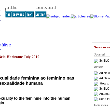
nálise
Services 
7
Journal
Belo Horizonte July 2010
SciELO 
Article
Article 
xualidade feminina ao feminino nas
Article 
ssexualidade humana
How to c
SciELO 
Automati
xuality to the feminine into the human
Send thi
gin
Indicators