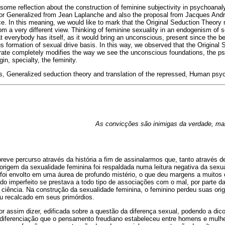
some reflection about the construction of feminine subjectivity in psychoanal
or Generalized from Jean Laplanche and also the proposal from Jacques André 
ce. In this meaning, we would like to mark that the Original Seduction Theor
m a very different view. Thinking of feminine sexuality in an endogenism of s
at everybody has itself, as it would bring an unconscious, present since the be
us formation of sexual drive basis. In this way, we observed that the Original
erate completely modifies the way we see the unconscious foundations, the p
n, specialty, the feminity.
, Generalized seduction theory and translation of the repressed, Human psyc
As convicções são inimigas da verdade, mai
reve percurso através da história a fim de assinalarmos que, tanto através d
 origem da sexualidade feminina foi respaldada numa leitura negativa da sexu
o foi envolto em uma áurea de profundo mistério, o que deu margens a muitos
 imperfeito se prestava a todo tipo de associações com o mal, por parte da
 ciência. Na construção da sexualidade feminina, o feminino perdeu suas ori
u recalcado em seus primórdios.
 por assim dizer, edificada sobre a questão da diferença sexual, podendo a dic
 diferenciação que o pensamento freudiano estabeleceu entre homens e mul