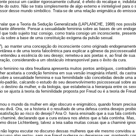
nte possui um caráter rigorosamente cultural, é efeito do recalque e, indubit
 do outro. Não se trata simplesmente de algo externo e ininteligível para o su
missor desse mundo simbólico. Trata-se de uma relação enigmática do emisso
alar que a Teoria da Sedução Generalizada (LAPLANCHE, 1988) nos possibil
tante diferente. Pensar a sexualidade feminina sobre as bases de um endog
l que todo sujeito traz consigo, como traria consigo um inconsciente, prese
la sobre a base de uma constituição exógena da pulsão sexual.
37), ao manter uma concepção do inconsciente como originado endogenament
ontânea e de uma teoria falocêntrica para explicar a gênese da psicossexual
entendeu a essência do seu desejo; remeteu-a aos poetas e, ao final de sua 
ração, considerando-a um obstáculo intransponível para o êxito da cura.
o feminino na obra freudiana apresenta muitos pontos ambíguos, contraditóri
her aceitaria a condição feminina em sua versão imaginária infantil, da cast
 sobre a sexualidade feminina e sua feminilidade são concebidas desde uma 
padrão, calcando o estudo do seu desenvolvimento psicossexual sobre as c
o destino da mulher, e da biologia, que estabelecia a hierarquia entre os sex
o se ajusta à teoria da feminilidade proposta por Freud ou é a teoria de Freu
ormou o mundo da mulher em algo obscuro e enigmático, quando foram preci
u divã. Ora, se a histeria é o resultado de uma defesa contra desejos proibi
insatisfação ao risco do desejo? Ana O. havia ensinado que a sua fala contin
 chaminé, declarando que a cura estava nos afetos que a fala continha. Mas,
omo disse Lichtenberg, talvez a teia saiba muitas coisas que a chaminé ignor
não logrou escutar no discurso dessas mulheres que ele mesmo convidou a 
iscurso algo restou, sem que Freud pudesse ou desejasse ver, mantendo co