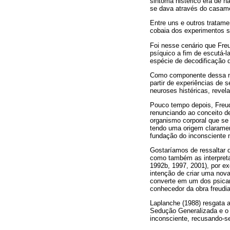
sintoma histérico era de n
se dava através do casame
Entre uns e outros tratame
cobaia dos experimentos 
Foi nesse cenário que Fre
psíquico a fim de escutá-
espécie de decodificação 
Como componente dessa nov
partir de experiências de 
neuroses histéricas, revel
Pouco tempo depois, Freud 
renunciando ao conceito d
organismo corporal que se 
tendo uma origem claramen
fundação do inconsciente 
Gostaríamos de ressaltar q
como também as interpretaç
1992b, 1997, 2001), por e
intenção de criar uma nov
converte em um dos psican
conhecedor da obra freudi
Laplanche (1988) resgata a
Sedução Generalizada e o c
inconsciente, recusando-s