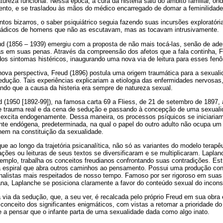
atureza funcional. Nessa época, a cura da histeria saiu do âmbito familiar, on
nto, e se trasladou às mãos do médico encarregado de domar a feminilidade
ntos bizarros, o saber psiquiátrico seguia fazendo suas incursões exploratóri
sádicos de homens que não as escutavam, mas as tocavam intrusivamente.
ud (1856 – 1939) emergiu com a proposta de não mais tocá-las, senão de ade
las em suas penas. Através da compreensão dos afetos que a fala continha,
dos sintomas histéricos, inaugurando uma nova via de leitura para esses fen
a perspectiva, Freud (1896) postula uma origem traumática para a sexualida
sedução. Tais experiências explicariam a etiologia das enfermidades nervosas
ando que a causa da histeria era sempre de natureza sexual.
(1950 [1892-99]), na famosa carta 69 a Fliess, de 21 de setembro de 1897, 
e trauma real e da cena de sedução e passando à concepção de uma sexuali
excita endogenamente. Dessa maneira, os processos psíquicos se iniciariam a 
te endógena, predeterminada, na qual o papel do outro adulto não ocupa um l
nem na constituição da sexualidade.
ue ao longo da trajetória psicanalítica, não só as variantes do modelo terapê
ões ou leituras de seus textos se diversificaram e se multiplicaram. Laplan
xemplo, trabalha os conceitos freudianos confrontando suas contradições. E
a espiral que abra outros caminhos ao pensamento. Possui uma produção conc
alistas mais respeitados de nosso tempo. Famoso por ser rigoroso em suas
ana, Laplanche se posiciona claramente a favor do conteúdo sexual do incons
 via da sedução, que, a seu ver, é recalcada pelo próprio Freud em sua obra
onceito dos significantes enigmáticos, com vistas a retomar a prioridade do
e a pensar que o infante parta de uma sexualidade dada como algo inato.