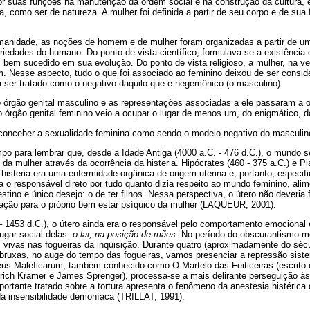
or suas funções na manutenção da ordem social e na construção da cultura, 
a, como ser de natureza. A mulher foi definida a partir de seu corpo e de su
manidade, as noções de homem e de mulher foram organizadas a partir de uma 
riedades do humano. Do ponto de vista científico, formulava-se a existência
 bem sucedido em sua evolução. Do ponto de vista religioso, a mulher, na v
. Nesse aspecto, tudo o que foi associado ao feminino deixou de ser consi
a ser tratado como o negativo daquilo que é hegemônico (o masculino).
 órgão genital masculino e as representações associadas a ele passaram a o
o órgão genital feminino veio a ocupar o lugar de menos um, do enigmático, 
conceber a sexualidade feminina como sendo o modelo negativo do masculin
o para lembrar que, desde a Idade Antiga (4000 a.C. - 476 d.C.), o mundo s
da mulher através da ocorrência da histeria. Hipócrates (460 - 375 a.C.) e Pl
histeria era uma enfermidade orgânica de origem uterina e, portanto, especif
 o responsável direto por tudo quanto dizia respeito ao mundo feminino, ali
ino e único desejo: o de ter filhos. Nessa perspectiva, o útero não deveria fi
iação para o próprio bem estar psíquico da mulher (LAQUEUR, 2001).
– 1453 d.C.), o útero ainda era o responsável pelo comportamento emocional
lugar social delas:
o lar, na posição de mães
. No período do obscurantismo me
vivas nas fogueiras da inquisição. Durante quatro (aproximadamente do sé
 bruxas, no auge do tempo das fogueiras, vamos presenciar a repressão sist
leus Maleficarum, também conhecido como O Martelo das Feiticeiras (escrit
ich Kramer e James Sprenger), processa-se a mais delirante perseguição às
ortante tratado sobre a tortura apresenta o fenômeno da anestesia histérica
 insensibilidade demoníaca (TRILLAT, 1991).