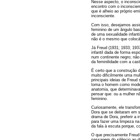
Nesse aspecto, o inconscie
encontro com o inconsciente
que é alheio ao próprio e
inconsciente.
Com isso, desejamos assin
feminino de um ângulo bas
de uma sexualidade infanti
não é o mesmo que colocá-
Já Freud (1931; 1933; 19
infantil dada de forma esp
num continente negro; não 
da feminilidade com a cast
É certo que a construção d
muito dificilmente uma mul
principais ideias de Freud
toma o homem como modelo-
anatomia, que determinava 
pensar que: ou a mulher nã
feminino.
Curiosamente, ele transf
Dora que se deitaram em se
drama de Dora, preferir a 
para fazer uma limpeza na
da fala à escuta porque, c
O que precisamente Freud 
passagem do silêncio ao d