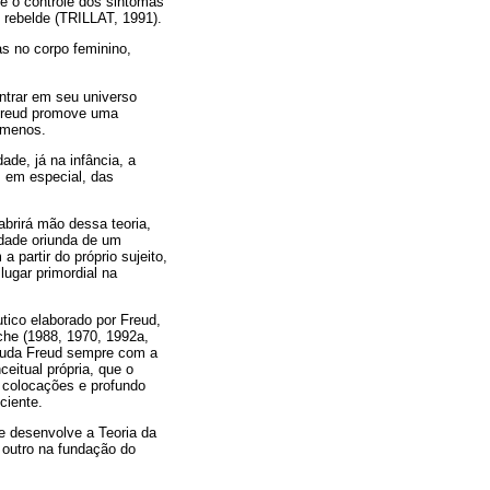
de o controle dos sintomas
 rebelde (TRILLAT, 1991).
as no corpo feminino,
ntrar em seu universo
 Freud promove uma
ômenos.
de, já na infância, a
, em especial, das
abrirá mão dessa teoria,
dade oriunda de um
partir do próprio sujeito,
ugar primordial na
utico elaborado por Freud,
che (1988, 1970, 1992a,
studa Freud sempre com a
eitual própria, que o
 colocações e profundo
ciente.
 e desenvolve a Teoria da
 outro na fundação do