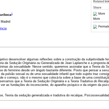
Related lin
Share
1
More
uribeca
More
 Madrid
Permali
ência
jetivo desenvolver algumas reflexões sobre a construção da subjetividade fe
ria da Sedução Originária ou Generalizada
de Jean Laplanche e a proposta d
ininas da sexualidade
. Nesse sentido, queremos assinalar que a
Teoria da S
ese do feminino desde um ângulo bastante diferente. Posto que pensar a sexu
a pulsão sexual ou de uma sexualidade infantil que todo sujeito traz consig
sde o começo, não é o mesmo que colocá-la sobre a base de uma constituiç
bservamos que a
Teoria da Sedução Originária
e a
Teoria Tradutiva do Recalq
ver as fundações do inconsciente, do aparelho psíquico e da origem da ps
se, Teoria da sedução generalizada e tradutiva do recalque, Psicossexualid