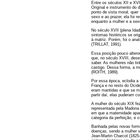
Entre os séculos XII e XVI
Original e instrumento do 
ponto de vista moral, quer
sexo e ao prazer, ela foi
enquanto a mulher e a se
No século XVII (plena Idad
sintomas histéricos se or
à matriz. Porém, foi o an
(TRILLAT, 1991).
Essa posição pouco alterou
que, no século XVIII, des
saber. As mulheres não ti
castigo. Dessa forma, a m
(ROITH, 1989).
Por essa época, eclodia a
França e no resto do Ocid
eram mantidas e que se man
partir daí, elas puderam co
A mulher do século XIX fe
representada pela Madona 
em que a maternidade apar
categoria da perfeição, e
Banhada pelas novas forma
doenças, sendo a mulher 
Jean-Martin Charcot (1825-