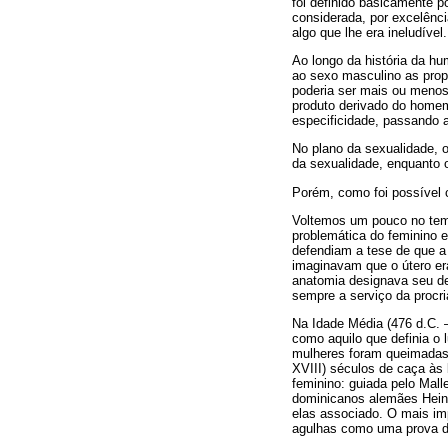
foi definido basicamente p
considerada, por excelênci
algo que lhe era ineludível.
Ao longo da história da hu
ao sexo masculino as prop
poderia ser mais ou menos
produto derivado do homem
especificidade, passando 
No plano da sexualidade, o
da sexualidade, enquanto 
Porém, como foi possível 
Voltemos um pouco no temp
problemática do feminino e 
defendiam a tese de que a 
imaginavam que o útero era
anatomia designava seu dest
sempre a serviço da procr
Na Idade Média (476 d.C. 
como aquilo que definia o 
mulheres foram queimadas 
XVIII) séculos de caça às
feminino: guiada pelo Mal
dominicanos alemães Heinr
elas associado. O mais imp
agulhas como uma prova da