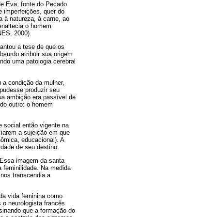
 de Eva, fonte do Pecado
e imperfeições, quer do
a à natureza, à carne, ao
 enaltecia o homem
NES, 2000).
vantou a tese de que os
surdo atribuir sua origem
ndo uma patologia cerebral
u a condição da mulher,
pudesse produzir seu
ua ambição era passível de
o do outro: o homem
 social então vigente na
ciarem a sujeição em que
nômica, educacional). A
lidade de seu destino.
. Essa imagem da santa
 feminilidade. Na medida
inos transcendia a
 da vida feminina como
o neurologista francês
ensinando que a formação do