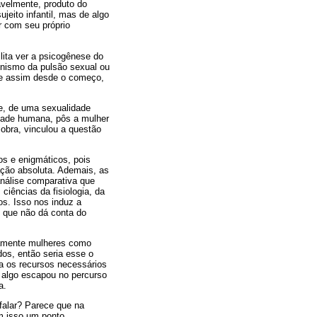
avelmente, produto do
jeito infantil, mas de algo
r com seu próprio
ita ver a psicogênese do
enismo da pulsão sexual ou
nte assim desde o começo,
e, de uma sexualidade
idade humana, pôs a mulher
obra, vinculou a questão
os e enigmáticos, pois
ração absoluta. Ademais, as
análise comparativa que
iências da fisiologia, da
os. Isso nos induz a
d que não dá conta do
samente mulheres como
dos, então seria esse o
ha os recursos necessários
 algo escapou no percurso
a.
falar? Parece que na
m isso um ponto