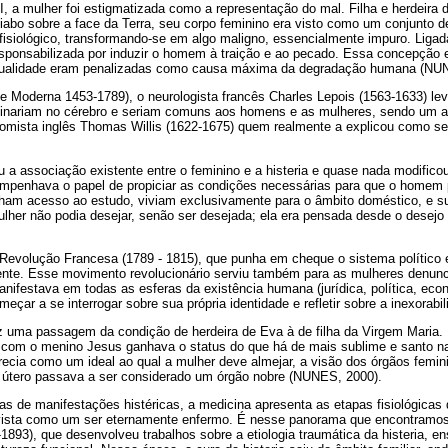
I, a mulher foi estigmatizada como a representação do mal. Filha e herdeira
diabo sobre a face da Terra, seu corpo feminino era visto como um conjunto d
 fisiológico, transformando-se em algo maligno, essencialmente impuro. Ligad
 responsabilizada por induzir o homem à traição e ao pecado. Essa concepção
xualidade eram penalizadas como causa máxima da degradação humana (NU
e Moderna 1453-1789), o neurologista francês Charles Lepois (1563-1633) le
iginariam no cérebro e seriam comuns aos homens e as mulheres, sendo um ab
atomista inglês Thomas Willis (1622-1675) quem realmente a explicou como se
 a associação existente entre o feminino e a histeria e quase nada modifico
empenhava o papel de propiciar as condições necessárias para que o homem 
nham acesso ao estudo, viviam exclusivamente para o âmbito doméstico, e s
ulher não podia desejar, senão ser desejada; ela era pensada desde o desej
 Revolução Francesa (1789 - 1815), que punha em cheque o sistema político e
ente. Esse movimento revolucionário serviu também para as mulheres denun
ifestava em todas as esferas da existência humana (jurídica, política, eco
meçar a se interrogar sobre sua própria identidade e refletir sobre a inexorabi
z uma passagem da condição de herdeira de Eva à de filha da Virgem Maria
com o menino Jesus ganhava o status do que há de mais sublime e santo na
ecia como um ideal ao qual a mulher deve almejar, a visão dos órgãos femin
 o útero passava a ser considerado um órgão nobre (NUNES, 2000).
s de manifestações histéricas, a medicina apresenta as etapas fisiológicas
vista como um ser eternamente enfermo. É nesse panorama que encontramos 
1893), que desenvolveu trabalhos sobre a etiologia traumática da histeria, 