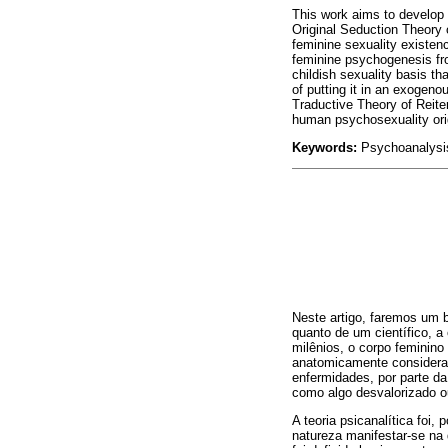
This work aims to develop 
Original Seduction Theory 
feminine sexuality existen
feminine psychogenesis fro
childish sexuality basis th
of putting it in an exogeno
Traductive Theory of Reit
human psychosexuality origi
Keywords:
Psychoanalysis
Neste artigo, faremos um b
quanto de um científico, a
milênios, o corpo feminin
anatomicamente considerado
enfermidades, por parte da
como algo desvalorizado o
A teoria psicanalítica foi,
natureza manifestar-se na