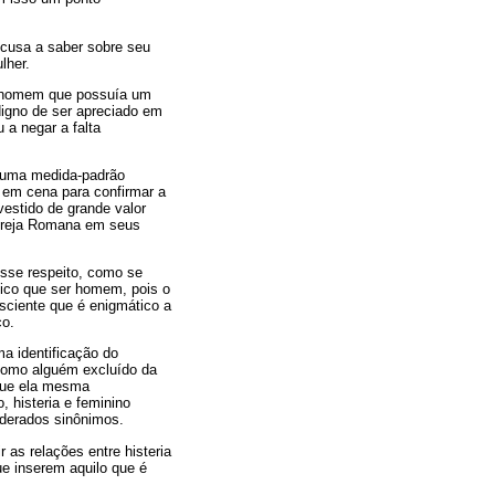
ecusa a saber sobre seu
lher.
o homem que possuía um
 digno de ser apreciado em
 a negar a falta
a, uma medida-padrão
 em cena para confirmar a
vestido de grande valor
 Igreja Romana em seus
sse respeito, como se
ico que ser homem, pois o
sciente que é enigmático a
co.
a identificação do
 como alguém excluído da
 que ela mesma
, histeria e feminino
iderados sinônimos.
as relações entre histeria
ue inserem aquilo que é