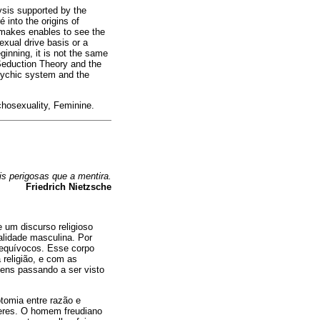
ysis supported by the
into the origins of
y makes enables to see the
exual drive basis or a
ginning, it is not the same
 Seduction Theory and the
sychic system and the
hosexuality, Feminine.
s perigosas que a mentira.
Friedrich Nietzsche
e um discurso religioso
alidade masculina. Por
 equívocos. Esse corpo
 religião, e com as
gens passando a ser visto
otomia entre razão e
heres. O homem freudiano