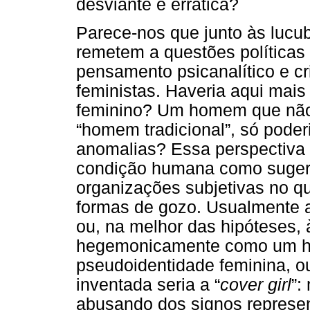
desviante e errática?
Parece-nos que junto às lucub
remetem a questões políticas 
pensamento psicanalítico e cr
feministas. Haveria aqui mai
feminino? Um homem que não 
“homem tradicional”, só poderi
anomalias? Essa perspectiva 
condição humana como sugere
organizações subjetivas no q
formas de gozo. Usualmente al
ou, na melhor das hipóteses, à
hegemonicamente como um h
pseudoidentidade feminina, o
inventada seria a “
cover girl
”:
abusando dos signos represen