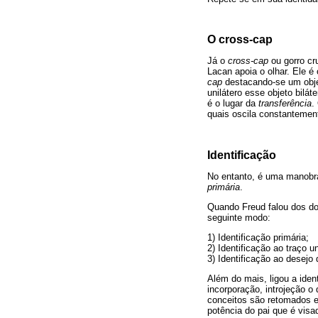
O cross-cap
Já o
cross-cap
ou gorro cr
Lacan apoia o olhar. Ele é
cap
destacando-se um obj
unilátero esse objeto bilá
é o lugar da
transferência
.
quais oscila constantemen
Identificação
No entanto, é uma manobr
primária
.
Quando Freud falou dos do
seguinte modo:
1) Identificação primária;
2) Identificação ao traço un
3) Identificação ao desejo 
Além do mais, ligou a iden
incorporação, introjeção o
conceitos são retomados e
potência do pai que é visa