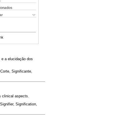
s
cionados
ar
nk
s e a elucidação dos
 Corte, Significante,
s clinical aspects.
ignifier, Signification,