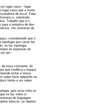
 um lugar vazio – lugar
o lugar vazio que a morte
sicanalista de escol. Falar
r humano e, sobretudo,
lva. Trabalho que é o
 para a tentativa de des-
ontá-los. Um momento de
spaço, considerando que o
a topologia que Lacan fez
o, se faz topologia,
o sempre às expensas do
 em ato
.
r, da troca constante, do
tempo que modifica o espaço
retende evitar a nossa
m saber fazer adquirido na
duzir frente a um saber
ologia, pois essa volta se
 que se faz sobre si
estrutura de linguagem
bjetos básicos, os objetos