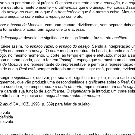
se volta por cima de si própria. O espaço existente entre a
repetição
, e a
reg
rém estruturalmente presente – o
UM-a-mais
que é o
desejo
. Por causa disso
o do
desejo na cura
, ou o que é a
transferência
que é a mesma coisa. Mas a r
ista
enquanto
corte
induz a
repetição
como ato.
obre a
banda de Moebius
, com uma tesoura, dividiremos, sem separar, dois
 tornando-a bilátera: tem agora direito e avesso.
 de linguagem
descola-se significante de significado – faz-se
ato analítico
.
itui-se assim, no
espaço vazio, o espaço do desejo
. Sendo a interpretação u
ição
que produz o
desejo
. O
corte
muda a estrutura da banda, torando-a bilát
logo, no mesmo momento. O corte, ao tempo em que é efetuado, mostra a sup
essa mesma banda, pois o faz em “
fading
” – espaço que se mostra ao desapar
a de Moebius
é o representante do irrepresentável e permite a representação
an de que o
Real
está sempre voltando ao mesmo lugar está, portanto, eviden
surgir o
significante
, que vai, por sua vez, significar o sujeito, mas a cadeia 
agmentos, que vão produzir uma descontinuidade significante sobre o
Real
, C
 o sucede é, ele próprio,
corte e corte do corte
, representando um
corte sign
ra garantir sua função de
significante
. O
significante
já introduz um
corte
sob
e
não basta. É preciso um
segundo corte sobre si mesmo
.
32
apud
GALHOZ, 1996, p. 539) para falar de sujeito:
ervalo
definida
 resvalo
slocamento do significante e do significado é ao problema da dupla inscriçã