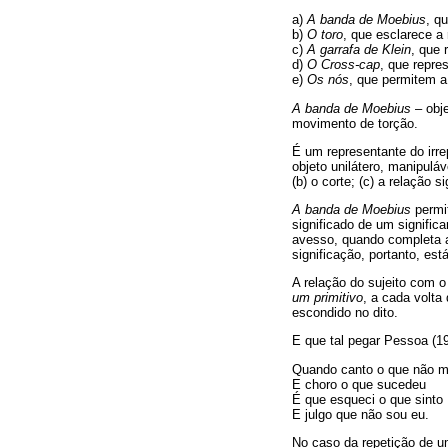
a)
A banda de Moebius
, q
b)
O toro
, que esclarece a
c)
A garrafa de Klein
, que 
d)
O Cross-cap
, que repre
e)
Os nós
, que permitem a 
A banda de Moebius
– obj
movimento de torção.
É um representante do irre
objeto unilátero, manipuláv
(b) o corte; (c) a relação si
A banda de Moebius
permit
significado de um signifi
avesso, quando completa a 
significação, portanto, es
A relação do sujeito com o 
um primitivo
, a cada volta 
escondido no dito.
E que tal pegar Pessoa (1
Quando canto o que não m
E choro o que sucedeu
É que esqueci o que sinto
E julgo que não sou eu.
No caso da repetição de 