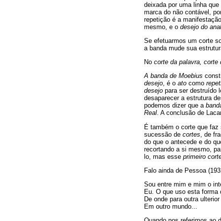
deixada por uma linha que 
marca do não contável, po
repetição é a manifestaçã
mesmo, e o
desejo do anal
Se efetuarmos um corte s
a banda mude sua estrutura
No
corte da palavra, corte
A banda de Moebius
const
desejo
, é o
ato
como
repet
desejo
para ser destruído 
desaparecer a estrutura d
podemos dizer que a
band
Real
. A conclusão de Lac
É também o corte que faz 
sucessão de
cortes
, de fr
do que o antecede e do que
recortando a si mesmo, pa
lo, mas esse
primeiro cort
Falo ainda de Pessoa (19
Sou entre mim e mim o int
Eu. O que uso esta forma 
De onde para outra ulterior
Em outro mundo...
Quando nos referimos ao de