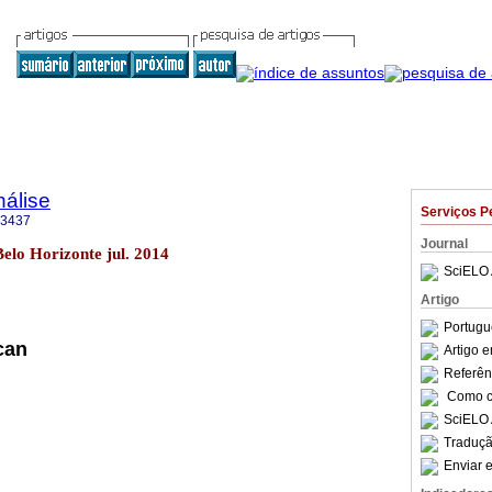
nálise
Serviços P
-3437
Journal
Belo Horizonte jul. 2014
SciELO 
Artigo
Portugu
can
Artigo 
Referên
Como ci
SciELO 
Traduçã
Enviar e