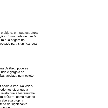
 o objeto, em sua estrutura
tição. Como cada
demanda
sim sua origem na
equado para significar sua
afa de Klein
pode se
undo e gargalo se
 faz, apoiada num objeto
n
apoia a
voz
. Na
voz
o
 podemos dizer que a
relato que a testemunhe.
com o Outro, como avesso
ecebe sua própria
eito de significante.
tecede.