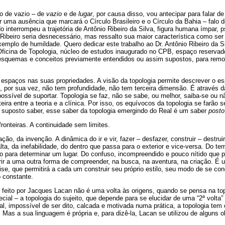
o de vazio – de
vazio
e de
lugar
, por causa disso, vou antecipar para falar de
r uma ausência que marcará o Círculo Brasileiro e o Círculo da Bahia – falo d
 interrompeu a trajetória de Antônio Ribeiro da Silva, figura humana ímpar, p
Ribeiro seria desnecessário, mas ressalto sua maior característica como se
emplo de humildade. Quero dedicar este trabalho ao Dr. Antônio Ribeiro da Si
ficina de Topologia, núcleo de estudos inaugurado no CPB, espaço reservado
esquemas e conceitos previamente entendidos ou assim supostos, para rem
s espaços nas suas propriedades. A visão da topologia permite descrever o e
, por sua vez, não tem profundidade, não tem terceira dimensão. É através d
possível de suportar. Topologia se faz, não se sabe, ou melhor, saiba-se ou nã
teira entre a teoria e a clínica. Por isso, os equívocos da topologia se farã
m suposto saber, esse saber da topologia emergindo do Real é um saber
posto
fronteiras. A continuidade sem limites.
ão, da invenção. A dinâmica do ir e vir, fazer – desfazer, construir – destrui
alta, da inefabilidade, do dentro que passa para o exterior e vice-versa. Do 
o para determinar um lugar. Do confuso, incompreendido e pouco nítido que p
ir a uma outra forma de compreender, na busca, na aventura, na criação. É u
lise, que permitirá a cada um construir seu próprio estilo, seu modo de se con
 constante.
 feito por Jacques Lacan não é uma volta às origens, quando se pensa na top
cial – a topologia do sujeito, que depende para se elucidar de uma “2ª volta”
, impossível de ser dito, calcada e motivada numa prática, a topologia tem 
Mas a sua linguagem é própria e, para dizê-la, Lacan se utilizou de alguns o