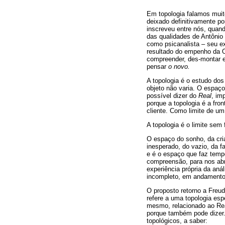
Em topologia falamos muit
deixado definitivamente po
inscreveu entre nós, quando
das qualidades de Antônio 
como psicanalista – seu ex
resultado do empenho da O
compreender, des-montar 
pensar
o novo.
A topologia é o estudo do
objeto não varia. O espaço
possível dizer do
Real
, im
porque a topologia é a fron
cliente. Como limite de u
A topologia é o limite sem 
O espaço do sonho, da criaç
inesperado, do vazio, da f
e é o espaço que faz temp
compreensão, para nos abr
experiência própria da aná
incompleto, em andamento
O proposto retorno a Freud
refere a uma topologia espe
mesmo, relacionado ao Real
porque também pode dizer. 
topológicos, a saber: