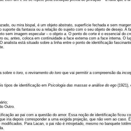
uzado, ou mira bispal, é um objeto abstrato, superfície fechada e sem marge
 o suporte da fantasia ou a relação do sujeito com o seu objeto de desejo. A
f
eto sem imagem especular – o objeto
a
. O ponto do corte é o essencial do
cr
tero ou, antes, coloca em continuidade a face externa com a face interna. O l
 O analista está situado sobre a linha entre o ponto de identificação fascinante
te.
a sobre o
toro
, o
reviramento do toro
que vai permitir a compreensão da
incor
is tipos de identificação em
Psicologia das massas e análise do ego
(1921), 
ário;
do Outro.
tificação ao pai com a questão do amor. Essa noção de identificação ficou c
 que iria depois corresponder a uma exigida projeção, que não vem ao caso. É 
 modificados. Para Lacan, o pai não é introjetado, mesmo no banquete totêm
da.