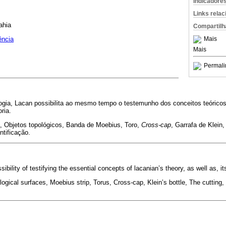
Indicadore
Links rela
ahia
Compartilh
ência
Mais
Mais
Permali
logia, Lacan possibilita ao mesmo tempo o testemunho dos conceitos teórico
ria.
, Objetos topológicos, Banda de Moebius, Toro,
Cross-cap
, Garrafa de Klein,
ntificação.
ibility of testifying the essential concepts of lacanian’s theory, as well as, it
ogical surfaces, Moebius strip, Torus, Cross-cap, Klein’s bottle, The cutting, S