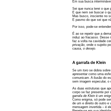
Em sua busca interminável
Sei que nunca terei o que 
E que nem sei buscar o qu
Mas busco, insciente no si
E pasmo do que sei que nã
Por isso, pode-se entender 
É ao se repetir que a dema
induz ao fracasso. Desse 
faz a volta na cavidade cen
privação
, onde o sujeito p
causa,
o desejo
.
A garrafa de Klein
Se um
toro
se dobra sobre
apresentar como uma esfer
comunicam. A ilusão do esp
sem imagem especular, o 
As duas estruturas que a
corpo se faz presente por 
garrafa de Klein
é um enigm
Como enigma, só pode ser
de um e direito do outro e 
mensagem invertida – é e
Repete-se em sua identida