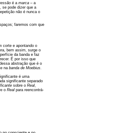
ressão
é a
marca
– a
, se pode dizer que a
epetição não é nunca o
 espaços; faremos com que
m corte e apontando o
era, bem assim, surge o
erfície da banda e faz
ecer. É por isso que
 dessa abstração que é o
te na
banda de Moebius
.
significante é uma
ada significante separado
ificante
sobre o
Real
,
re o
Real
para reencontrá-
o no consciente e no