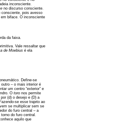
adeia inconsciente.
te
no discurso consciente.
o consciente, pois avesso
a em biface. O inconsciente
rda da faixa.
rimitiva. Vale ressaltar que
xa de Moebius
é ela
pneumático. Define-se
tro – o mais interior é
ntar um centro “exterior” e
indro. O
toro
nos permite
or (d) o desejo e (D) a
 Fazendo-se esse trajeto ao
evem se multiplicar sem se
dor do furo central – a
torno do furo central.
conhece aquilo que