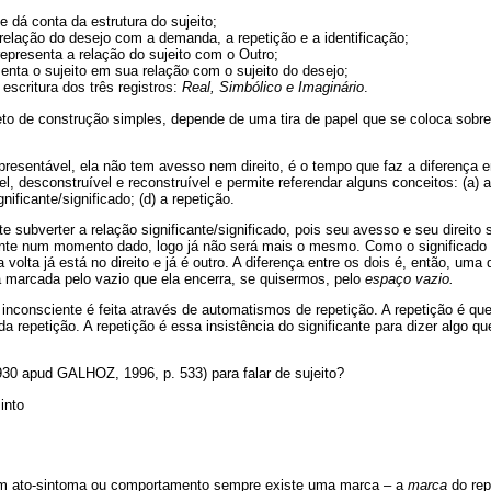
ue dá conta da estrutura do sujeito;
 relação do desejo com a demanda, a repetição e a identificação;
representa a relação do sujeito com o Outro;
senta o sujeito em sua relação com o sujeito do desejo;
escritura dos três registros:
Real, Simbólico e Imaginário
.
eto de construção simples, depende de uma tira de papel que se coloca so
presentável, ela não tem avesso nem direito, é o tempo que faz a diferença 
el, desconstruível e reconstruível e permite referendar alguns conceitos: (a) a
gnificante/significado; (d) a repetição.
e subverter a relação significante/significado, pois seu avesso e seu direito 
cante num momento dado, logo já não será mais o mesmo. Como o significado 
volta já está no direito e já é outro. A diferença entre os dois é, então, uma
tá marcada pelo vazio que ela encerra, se quisermos, pelo
espaço vazio.
inconsciente é feita através de automatismos de repetição. A repetição é que f
da repetição. A repetição é essa insistência do significante para dizer algo qu
930 apud GALHOZ, 1996, p. 533) para falar de sujeito?
into
um ato-sintoma ou comportamento sempre existe uma marca – a
marca
do rep