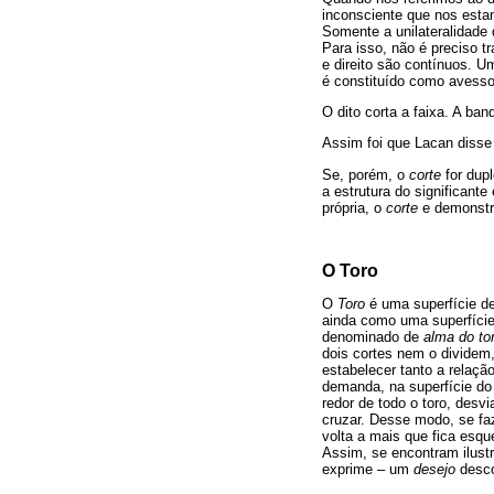
inconsciente que nos esta
Somente a unilateralidade
Para isso, não é preciso 
e direito são contínuos. 
é constituído como avesso 
O dito corta a faixa. A ba
Assim foi que Lacan disse 
Se, porém, o
corte
for dupl
a estrutura do significante
própria, o
corte
e demonstra
O Toro
O
Toro
é uma superfície de
ainda como uma superfíci
denominado de
alma do to
dois cortes nem o dividem
estabelecer tanto a relaçã
demanda, na superfície do 
redor de todo o toro, desv
cruzar. Desse modo, se fa
volta a mais que fica esqu
Assim, se encontram ilust
exprime – um
desejo
desc