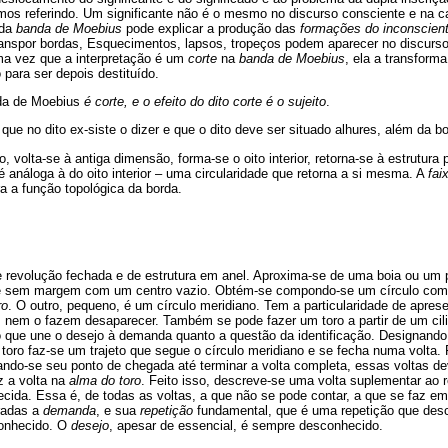
mos referindo. Um significante não é o mesmo no discurso consciente e na c
 da
banda de Moebius
pode explicar a produção das
formações do inconscien
transpor bordas, Esquecimentos, lapsos, tropeços podem aparecer no discurs
Uma vez que a interpretação é um
corte
na
banda de Moebius
, ela a transform
para ser depois destituído.
nda de Moebius
é corte, e o efeito do dito corte é o sujeito
.
que no dito ex-siste o dizer e que o dito deve ser situado alhures, além da bo
o, volta-se à antiga dimensão, forma-se o oito interior, retorna-se à estrutura p
 é análoga à do oito interior – uma circularidade que retorna a si mesma. A
fai
 a função topológica da borda.
 revolução fechada e de estrutura em anel. Aproxima-se de uma boia ou um 
e sem margem com um centro vazio. Obtém-se compondo-se um círculo com ou
ro
. O outro, pequeno, é um círculo meridiano. Tem a particularidade de aprese
, nem o fazem desaparecer. Também se pode fazer um toro a partir de um cil
o que une o desejo à demanda quanto a questão da identificação. Designando p
toro faz-se um trajeto que segue o círculo meridiano e se fecha numa volta.
iando-se seu ponto de chegada até terminar a volta completa, essas voltas d
z a volta na
alma do toro
. Feito isso, descreve-se uma volta suplementar ao re
ecida. Essa é, de todas as voltas, a que não se pode contar, a que se faz em 
radas a
demanda
, e sua
repetição
fundamental, que é uma repetição que des
onhecido. O
desejo
, apesar de essencial, é sempre desconhecido.