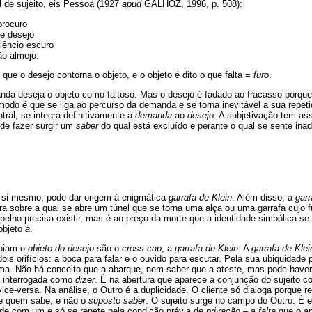
 de sujeito, eis Pessoa (1927
apud
GALHOZ, 1996, p. 508):
procuro
e desejo
lêncio escuro
o almejo.
que o desejo contorna o objeto, e o objeto é dito o que falta =
furo
.
nda deseja o objeto como faltoso. Mas o desejo é fadado ao fracasso porque
modo é que se liga ao percurso da demanda e se torna inevitável a sua repe
tral, se integra definitivamente a
demanda
ao
desejo
. A subjetivação tem as
ode fazer surgir um
saber
do qual está excluído e perante o qual se sente inad
 si mesmo, pode dar origem à enigmática
garrafa de Klein
. Além disso, a
garr
a sobre a qual se abre um túnel que se torna uma alça ou uma garrafa cujo f
elho precisa existir, mas é ao preço da morte que a identidade simbólica se
objeto
a
.
poiam o
objeto do desejo
são o
cross-cap
, a
garrafa de Klein
. A
garrafa de Klei
dois orifícios: a boca para falar e o ouvido para escutar. Pela sua ubiquidade
a. Não há conceito que a abarque, nem saber que a ateste, mas pode haver 
 interrogada como
dizer
. É na abertura que aparece a conjunção do sujeito 
vice-versa. Na análise, o Outro é a duplicidade. O cliente só dialoga porque r
le quem sabe, e não o
suposto saber
. O sujeito surge no campo do Outro. É ef
de com um e só se repete pela condição prévia de
privação
– a
falta
que o an