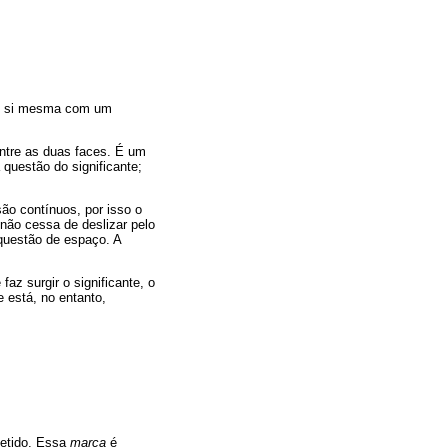
bre si mesma com um
entre as duas faces. É um
 questão do significante;
são contínuos, por isso o
não cessa de deslizar pelo
 questão de espaço. A
az surgir o significante, o
e está, no entanto,
etido. Essa
marca
é