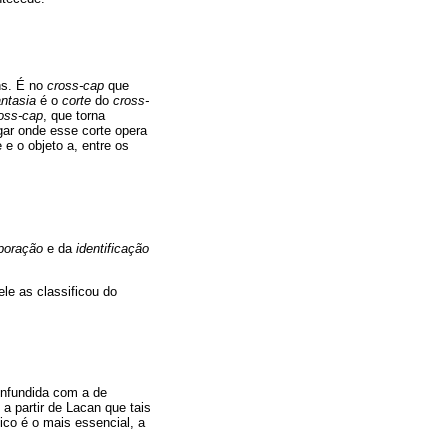
ns. É no
cross-cap
que
antasia
é o
corte
do
cross-
oss-cap
, que torna
ugar onde esse corte opera
 e o objeto a, entre os
poração
e da
identificação
ele as classificou do
onfundida com a de
a partir de Lacan que tais
ico é o mais essencial, a