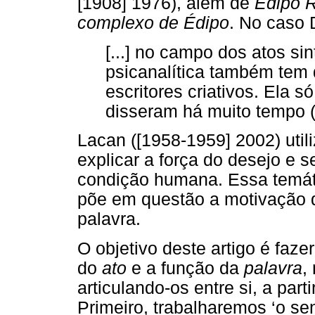
[1908] 1976), além de
Édipo R
complexo de Édipo
. No caso 
[...] no campo dos atos s
psicanalítica também tem 
escritores criativos. Ela s
disseram há muito tempo (
Lacan ([1958-1959] 2002) util
explicar a força do desejo e s
condição humana. Essa temát
põe em questão a motivação d
palavra.
O objetivo deste artigo é faze
do
ato
e a função da
palavra
,
articulando-os entre si, a par
Primeiro, trabalharemos ‘o se