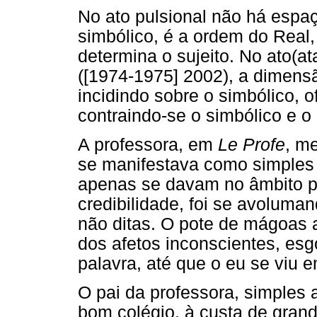
No ato pulsional não há espa
simbólico, é a ordem do Real, 
determina o sujeito. No ato(a
([1974-1975] 2002), a dimensã
incidindo sobre o simbólico, o
contraindo-se o simbólico e o 
A professora, em
Le Profe
, m
se manifestava como simples 
apenas se davam no âmbito p
credibilidade, foi se avoluma
não ditas. O pote de mágoas a
dos afetos inconscientes, esg
palavra, até que o eu se viu e
O pai da professora, simples a
bom colégio, à custa de grand