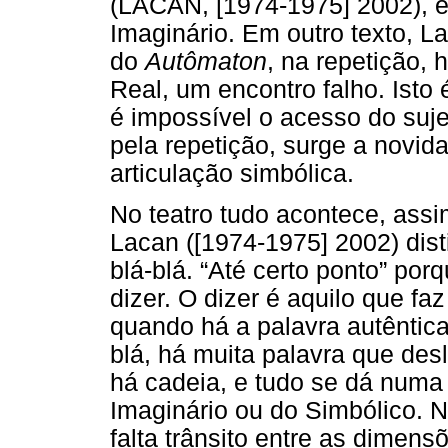
(LACAN, [1974-1975] 2002), e
Imaginário. Em outro texto, La
do
Autômaton
, na repetição, 
Real, um encontro falho. Isto
é impossível o acesso do suje
pela repetição, surge a novi
articulação simbólica.
No teatro tudo acontece, assi
Lacan ([1974-1975] 2002) disti
blá-blá. “Até certo ponto” por
dizer. O dizer é aquilo que fa
quando há a palavra autêntica.
blá, há muita palavra que des
há cadeia, e tudo se dá numa
Imaginário ou do Simbólico. N
falta trânsito entre as dimens