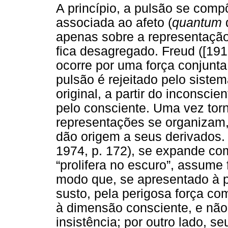
A princípio, a pulsão se comp
associada ao afeto (
quantum
d
apenas sobre a representação,
fica desagregado. Freud ([191
ocorre por uma força conjunta
pulsão é rejeitado pelo sistem
original, a partir do inconscie
pelo consciente. Uma vez tor
representações se organizam,
dão origem a seus derivados.
1974, p. 172), se expande c
“prolifera no escuro”, assum
modo que, se apresentado à pe
susto, pela perigosa força co
à dimensão consciente, e não
insistência; por outro lado, s