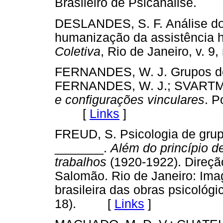
Brasileiro de Psicanálise.
DESLANDES, S. F. Análise do 
humanização da assistência ho
Coletiva
, Rio de Janeiro, v. 
FERNANDES, W. J. Grupos de 
FERNANDES, W. J.; SVARTM
e configurações vinculares
. P
[
Links
]
FREUD, S. Psicologia de grupo
_______.
Além do princípio de
trabalhos
(1920-1922). Direçã
Salomão. Rio de Janeiro: Imag
brasileira das obras psicoló
18). [
Links
]