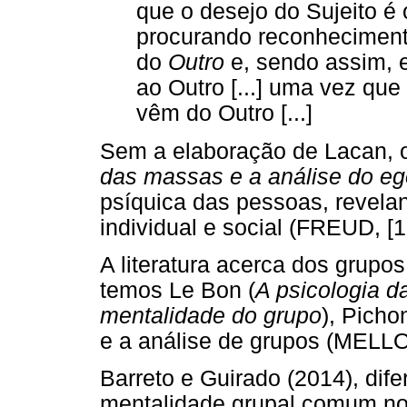
que o desejo do Sujeito é
procurando reconhecimento
do
Outro
e, sendo assim, 
ao Outro [...] uma vez que
vêm do Outro [...]
Sem a elaboração de Lacan, o
das massas e a análise do eg
psíquica das pessoas, revelan
individual e social (FREUD, [
A literatura acerca dos grupo
temos Le Bon (
A psicologia d
mentalidade do grupo
), Picho
e a análise de grupos (MELLO
Barreto e Guirado (2014), dif
mentalidade grupal comum no