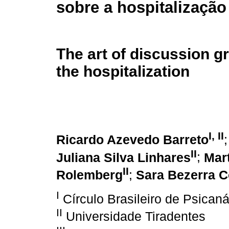
sobre a hospitalização
The art of discussion g
the hospitalization
I, II
Ricardo Azevedo Barreto
II
Juliana Silva Linhares
;
Mart
II
Rolemberg
;
Sara Bezerra C
I
Círculo Brasileiro de Psicaná
II
Universidade Tiradentes