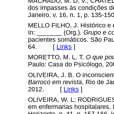
MACHADO, M. D. V.; CHATELAR
dos impasses às condições de
Janeiro, v. 16, n. 1, p. 135
MELLO FILHO, J. Histórico e 
In: _______ (Org.).
Grupo e c
pacientes somáticos. São Pau
64. [
Links
]
MORETTO, M. L. T.
O que pod
Paulo: Casa do Psicólogo,
OLIVEIRA, J. B. O inconscient
Barroco em revista
, Rio de Jan
2012. [
Links
]
OLIVEIRA, W. L; RODRIGUES, A
em enfermarias hospitalares. 
Horizonte, n. 41, p. 157-166, 