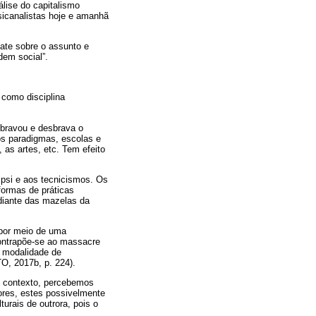
álise do capitalismo
sicanalistas hoje e amanhã
ate sobre o assunto e
dem social”.
 como disciplina
sbravou e desbrava o
tos paradigmas, escolas e
, as artes, etc. Tem efeito
psi e aos tecnicismos. Os
formas de práticas
 diante das mazelas da
o por meio de uma
 contrapõe-se ao massacre
a modalidade de
O, 2017b, p. 224).
l contexto, percebemos
dores, estes possivelmente
urais de outrora, pois o