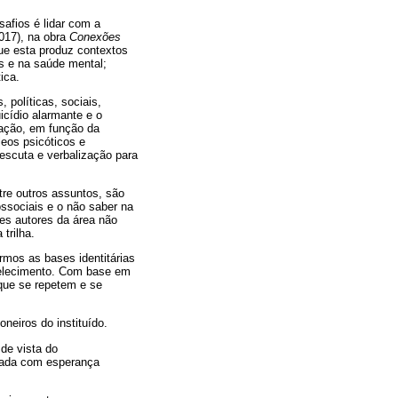
afios é lidar com a
017), na obra
Conexões
que esta produz contextos
des e na saúde mental;
ica.
 políticas, sociais,
uicídio alarmante e o
uação, em função da
eos psicóticos e
escuta e verbalização para
ntre outros assuntos, são
ssociais e o não saber na
es autores da área não
trilha.
mos as bases identitárias
tabelecimento. Com base em
 que se repetem e se
neiros do instituído.
 de vista do
nhada com esperança