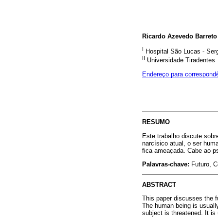
Ricardo Azevedo Barreto
I
Hospital São Lucas - Ser
II
Universidade Tiradentes
Endereço para correspond
RESUMO
Este trabalho discute sobr
narcísico atual, o ser hum
fica ameaçada. Cabe ao psi
Palavras-chave:
Futuro, C
ABSTRACT
This paper discusses the fu
The human being is usually 
subject is threatened. It is