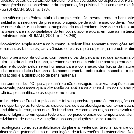
upostos éticos da cultura do narcisismo e da sociedade do espetáculo. Pois
a emergência do inconsciente e da fragmentação pulsional é justamente o es
do eu (BIRMAN, 2001, p. 173).
de ao silêncio pela ênfase atribuída ao presente. Da mesma forma, o horizonte
se sublinhar a imediatez da presença, o sujeito perde a dimensão do devir. Po
 que construíram e fundaram o imaginário da modernidade, teve como efeito 
 na presença e na pontualidade do tempo, no
aqui
e
agora
, em que as instânc
am relativamente (BIRMAN, 2001, p. 245-246).
rico-técnico amplo acerca do humano, a psicanálise apresenta produções ref
i os romances familiares, as vivências edípicas e pré-edípicas, entre outras d
d como pensador da cultura. Com base no pai da psicanálise, que aproxima os
locutor fala da cultura humana, referindo-se ao que a vida humana superou das
aber e do poder pelos seres humanos para a dominação das forças da natur
ão das necessidades humanas. Também comenta, entre outros aspectos, a re
nizações e a distribuição de bens materiais.
ona com lucidez: “O que a psicanálise não conseguiu fazer via terapêutica p
. Ademais, pensamos que a dimensão de análise da cultura é um dos pilares 
clínica psicanalítica e os sujeitos no futuro.
histórico de Freud, a psicanálise foi vanguardista quanto às concepções cu
a no que tange às tendências dissidentes de sua abordagem. Contornar sua i
ra, indubitavelmente, uma questão freudiana. Mesmo com traços conservadores
ência é fulgurante em quase todo o campo psicoterápico contemporâneo, além d
bjetividades, de nossa civilização e nossas produções socioculturais.
cológicas como sustentabilidade do planeta, violência, terrorismo, entre ou
 discussões psicanalíticas e formulações de intervenções da psicanálise. Na