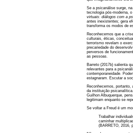
Se a psicanálise surge, n
tecnologia pós-moderna, o
virtuais: diálogos com a ps
antes inexistentes; gera ef
transforma os modos de esta
Reconhecemos que a crise d
culturais, éticas, conceitu
terrorismo revelam o exerc
precariedade do desenvolv
perversos de funcionament
as pessoas.
Barreto (2017b) salienta qu
relevantes para a psicaná
contemporaneidade. Podemo
estagnaram. Escutar a soci
Reconhecemos, portanto, a
da instituição psicanalíti
Guilhon Albuquerque, pensa
legitimam enquanto se rep
Se voltar a Freud é um mod
Trabalhar individua
caminhar multiplica
(BARRETO, 2016, p