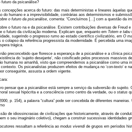
futuro da psicanálise?
 concepções acerca do futuro: das mais deterministas e lineares àquelas qu
o do humano e a imprevisibilidade, contrárias aos determinismos e submissõe
obre o futuro da psicanálise
, comenta: “Concluímos [...] com a questão da imp
obre o futuro na e da psicanálise. Existem contribuições diversas de Freud e
e o futuro da civilização moderna. Explicam que, enquanto em
Totem e tabu
dade, sugerindo o progresso rumo ao estado científico civilizatório, em
O mal
s o colapso da referência progressista da modernidade. É percebida uma imag
spera trágica.
 não preconcebido que floresce a esperança de a psicanálise e a clínica psic
istência do ‘sujeito desejante’, não coisificado pelos processos massivos d
ão humana no amanhã, visto que compreendemos a psicanálise como uma inst
o contexto. Os psicanalistas produzem efeitos de mudança no ‘con-
texto
’ e n
 por conseguinte, assusta a ordem vigente.
cara:
iro pensar que a psicanálise está sempre a serviço da subversão do sujeito.
oral sexual hipócrita e a consciência como centro da verdade, ou o
status
qu
(2000, p. 154), a palavra “cultura” pode ser concebida de diferentes maneira
omo
essão de idiossincrasias de civilizações que historicamente, através de cond
luem o seu imaginário coletivo), chegam a construir sucessivas identidades gr
ocutores ressaltam a referência ao
modus vivendi
de grupos em períodos hist