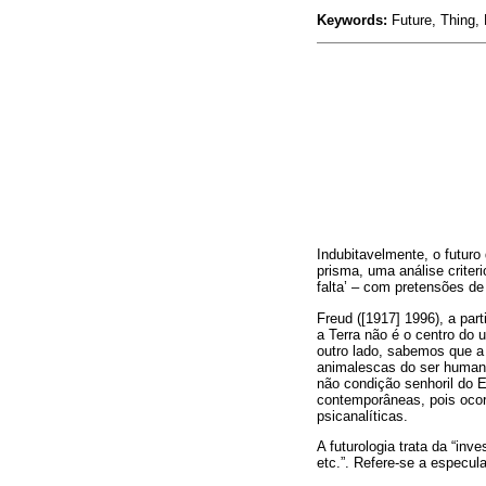
Keywords:
Future, Thing,
Indubitavelmente, o futuro
prisma, uma análise criter
falta’ – com pretensões d
Freud ([1917] 1996), a par
a Terra não é o centro do
outro lado, sabemos que a
animalescas do ser human
não condição senhoril do 
contemporâneas, pois ocor
psicanalíticas.
A futurologia trata da “in
etc.”. Refere-se a especu