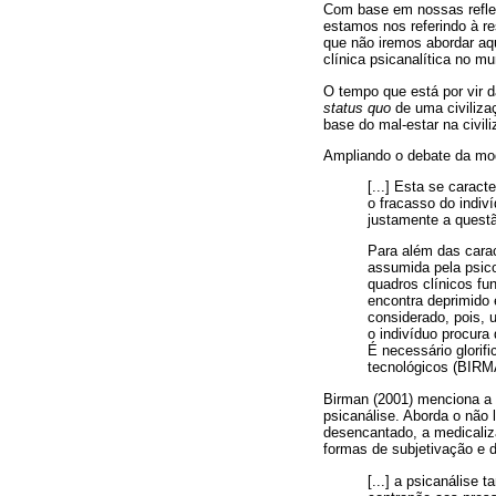
Com base em nossas reflex
estamos nos referindo à re
que não iremos abordar aqu
clínica psicanalítica no mu
O tempo que está por vir d
status quo
de uma civilizaç
base do mal-estar na civil
Ampliando o debate da mod
[...] Esta se carac
o fracasso do indiv
justamente a questã
Para além das carac
assumida pela psico
quadros clínicos fu
encontra deprimido 
considerado, pois, 
o indivíduo procur
É necessário glorif
tecnológicos (BIRM
Birman (2001) menciona a c
psicanálise. Aborda o não 
desencantado, a medicaliz
formas de subjetivação e da
[...] a psicanálise 