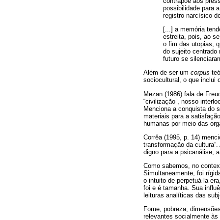
contrapõe aos press
possibilidade para 
registro narcísico 
[...] a memória ten
estreita, pois, ao 
o fim das utopias,
do sujeito centrado
futuro se silenciar
Além de ser um
corpus
teó
sociocultural, o que inclu
Mezan (1986) fala de Freu
“civilização”, nosso inter
Menciona a conquista do s
materiais para a satisfaç
humanas por meio das orga
Corrêa (1995, p. 14) menci
transformação da cultura”
digno para a psicanálise, a 
Como sabemos, no contexto 
Simultaneamente, foi rígid
o intuito de perpetuá-la e
foi e é tamanha. Sua influ
leituras analíticas das su
Fome, pobreza, dimensões e
relevantes socialmente às