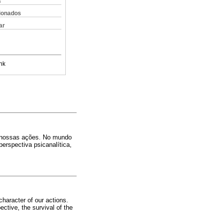
s
cionados
ar
nk
 de nossas ações. No mundo
erspectiva psicanalítica,
character of our actions.
ective, the survival of the