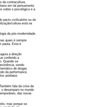
 da contracultura,
ultiano em tal pensamento
es sobre o psicológico e a
 pacto civilizatório ou do
lização/cultura está na
logia da pós-modernidade:
 nas quais é sempre
em pauta. Esta é
 agora a direção
ue conferido a
mo. Quando se
 existência, sendo
stemático de drogas
ndo da performance.
los artefatos
 Também fala da crise da
ica, o desamparo no mundo
ntemporâneo, das novas
jeito, mas porque se