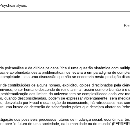
 Psychoanalysis.
Enq
 da psicanálise e da clínica psicanalítica é uma questão sistêmica com múltipl
iosa e aprofundada desta problemática nos levaria a um paradigma de comple
e completude – e a uma discussão que não se encerraria nesta produção discu
tir de contribuições de alguns nomes, explicitou golpes direcionados pela ci
 universo; o ser humano descende do reino animal, assim como o Eu não é o s
 problematização dos limites do universo tem se complexificado cada vez ma
o, quando desconsideradas, podem se expressar violentamente, sem medida,
Eu, desvelada por Freud e sua noção de inconsciente, há retrocessos nas con
re uma busca de detenção de saber/poder pelos que desejam abater as ‘reb
vestigação dos possíveis processos futuros de mudança social, econômica, técn
lar sobre “o futuro de uma sociedade, da humanidade ou do mundo” (FERREIRA