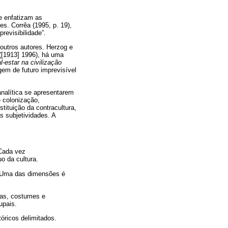
e enfatizam as
s. Corrêa (1995, p. 19),
revisibilidade”.
 outros autores. Herzog e
([1913] 1996), há uma
-estar na civilização
em de futuro imprevisível
analítica se apresentarem
e colonização,
ituição da contracultura,
as subjetividades. A
 Cada vez
o da cultura.
s. Uma das dimensões é
utas, costumes e
upais.
óricos delimitados.