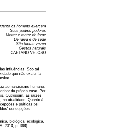
uanto os homens exercem
Seus podres poderes
Morrer e matar de fome
De raiva e de sede
São tantas vezes
Gestos naturais
CAETANO VELOSO
as influências. Sob tal
xidade que não exclui ‘a
rsiva.
ência ao narcisismo humano:
enhor da própria casa. Por
is. Outrossim, as raízes
 na atualidade. Quanto à
cepções e práticas psi
eldes’ concepções
ica, biológica, ecológica,
, 2010, p. 368).