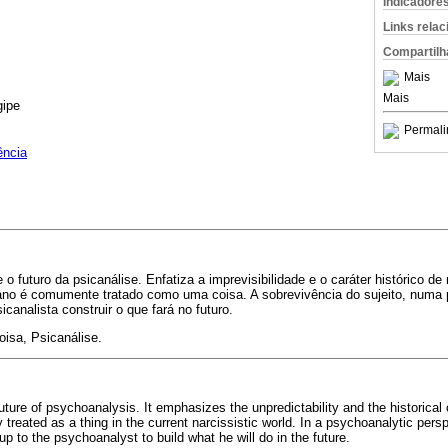
Indicadore
Links rela
Compartilh
Mais
Mais
gipe
Permali
ência
e o futuro da psicanálise. Enfatiza a imprevisibilidade e o caráter histórico
ano é comumente tratado como uma coisa. A sobrevivência do sujeito, numa p
canalista construir o que fará no futuro.
oisa, Psicanálise.
ture of psychoanalysis. It emphasizes the unpredictability and the historical 
treated as a thing in the current narcissistic world. In a psychoanalytic persp
 up to the psychoanalyst to build what he will do in the future.