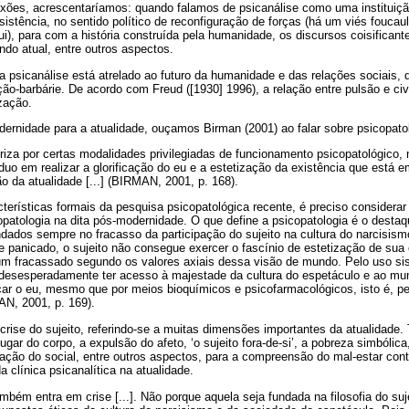
ões, acrescentaríamos: quando falamos de psicanálise como uma instituição
sistência, no sentido político de reconfiguração de forças (há um viés fouca
i), para com a história construída pela humanidade, os discursos coisificant
ndo atual, entre outros aspectos.
a psicanálise está atrelado ao futuro da humanidade e das relações sociais, do
ão-barbárie. De acordo com Freud ([1930] 1996), a relação entre pulsão e civi
ização.
ernidade para a atualidade, ouçamos Birman (2001) ao falar sobre psicopato
teriza por certas modalidades privilegiadas de funcionamento psicopatológico,
íduo em realizar a glorificação do eu e a estetização da existência que está 
o da atualidade [...] (BIRMAN, 2001, p. 168).
terísticas formais da pesquisa psicopatológica recente, é preciso considerar
patologia na dita pós-modernidade. O que define a psicopatologia é o destaq
ndados sempre no fracasso da participação do sujeito na cultura do narcisis
e panicado, o sujeito não consegue exercer o fascínio de estetização de sua
um fracassado segundo os valores axiais dessa visão de mundo. Pelo uso si
a desesperadamente ter acesso à majestade da cultura do espetáculo e ao mu
icar o eu, mesmo que por meios bioquímicos e psicofarmacológicos, isto é, pe
AN, 2001, p. 169).
rise do sujeito, referindo-se a muitas dimensões importantes da atualidade.
lugar do corpo, a expulsão do afeto, ‘o sujeito fora-de-si’, a pobreza simból
ação do social, entre outros aspectos, para a compreensão do mal-estar co
 clínica psicanalítica na atualidade.
também entra em crise [...]. Não porque aquela seja fundada na filosofia do su