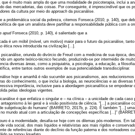
, que é muito mais ampla do que uma modalidade de psicoterapia, inclui a an
do das mercadorias, das coisas. Por conseguinte, é imprescindível que os p
adores da cultura por meio do
approach
da psicanálise.
e a problemática social da pobreza, citemos Fonseca (2010, p. 140), que deb
olítica de que um analista deve partilhar a responsabilidade pública com a or
se
apud
Fonseca (2010, p. 140), é salientado que a
licada é um móbil (móvel, um motivo) maior para o futuro da psicanálise, tanto
ética nova introduzida na civilização [...].
 psicanálise, oriunda do divórcio de Freud com a medicina de sua época, de
indo um aporte teórico-técnico fecundo, produzindo-se por intermédio de mui
uencia diversas áreas, como a psiquiatria, a psicologia, a educação, a filosofia
ntífica, entre tantos outros exemplos de sua potencialidade transdisciplinar.
nálise hoje e amanhã é não sucumbir aos psicanalismos, aos reducionismos 
as do conhecimento, o que inclui a biologia, as neurociências e as diversas 
ressiva importância, inclusive para a abordagem psicanalítica se empoderar
ida pelas ideologias vigentes.
icanálise é que enfatiza o singular e – na clínica – a unicidade de cada cas
antagonismo à lei geral e à visão positivista de ciência. “[...] a psicanálise
 de subjetivação do humano” (BARRETO, 2017b, p. 224). É também “[...] um
l no mundo atual com a articulação de concepções específicas [...]” (BARRET
douro é a modernidade, desafia-se hoje com os dilemas pós-modernos. Em ta
de vida social, dos mais líquidos e relativistas aos mais rígidos e conserva
e de referências diante do declínio da função paterna e dos norteadores cult
lido se tornou liquefato.