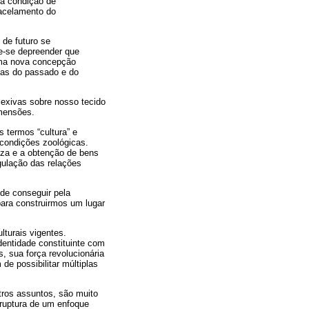
 a condição de
facelamento do
 de futuro se
de-se depreender que
uma nova concepção
ias do passado e do
lexivas sobre nosso tecido
imensões.
 termos “cultura” e
 condições zoológicas.
eza e a obtenção de bens
gulação das relações
ode conseguir pela
para construirmos um lugar
lturais vigentes.
dentidade constituinte com
, sua força revolucionária
e possibilitar múltiplas
tros assuntos, são muito
 ruptura de um enfoque