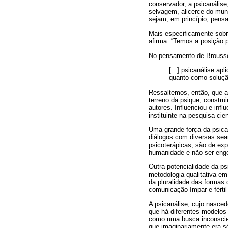
conservador, a psicanálise
selvagem, alicerce do mun
sejam, em princípio, pens
Mais especificamente sobr
afirma: “Temos a posição p
No pensamento de Brous
[...] psicanálise ap
quanto como solução 
Ressaltemos, então, que a
terreno da psique, constru
autores. Influenciou e infl
instituinte na pesquisa cie
Uma grande força da psica
diálogos com diversas sear
psicoterápicas, são de exp
humanidade e não ser engol
Outra potencialidade da ps
metodologia qualitativa em 
da pluralidade das formas
comunicação ímpar e férti
A psicanálise, cujo nasce
que há diferentes modelos 
como uma busca inconscient
que imaginariamente era só