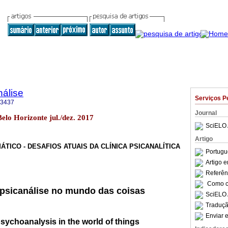
nálise
Serviços P
-3437
Journal
Belo Horizonte jul./dez. 2017
SciELO 
Artigo
ÁTICO - DESAFIOS ATUAIS DA CLÍNICA PSICANALÍTICA
Portugu
Artigo 
Referên
Como ci
 psicanálise no mundo das coisas
SciELO 
Traduçã
Enviar e
psychoanalysis in the world of things