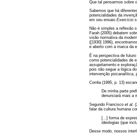
Que tal pensarmos sobre o 
Sabemos que há diferentes
potencialidades da invençã
em seu ensaio
Exercício s
Não é simples a reflexão s
Farah (2005) debatem sobr
visão normativa da moderni
([1930] 1996), encontramo
e aberto com a marca da e
É na perspectiva de futuro
como potencialidades de ex
assujeitamento e exploraç
pois não segue a lógica d
intervenção psicanalítica,
Corrêa (1995, p. 13) escan
De minha parte pref
denunciará mais a m
Segundo Francisco
et al
. 
falar da cultura humana c
[...] forma de expr
ideologias (que inc
Desse modo, nossos interl