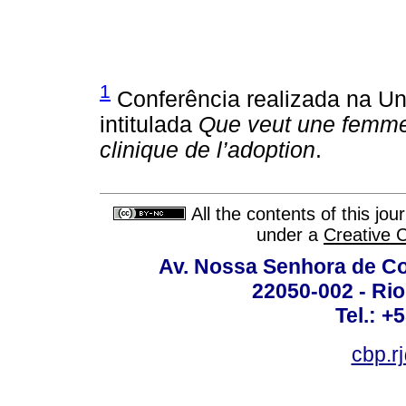
1
Conferência realizada na Uni
intitulada
Que veut une femme 
clinique de l’adoption
.
All the contents of this jo
under a
Creative 
Av. Nossa Senhora de C
22050-002 - Rio 
Tel.: +
cbp.r