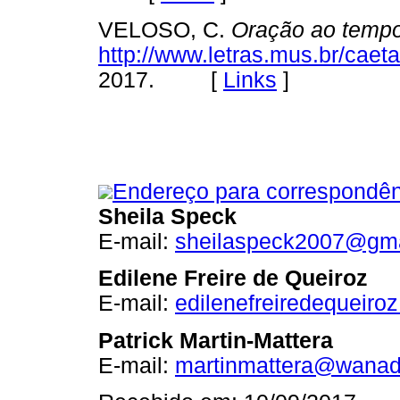
VELOSO, C.
Oração ao temp
http://www.letras.mus.br/cae
2017. [
Links
]
Endereço para correspondên
Sheila Speck
E-mail:
sheilaspeck2007@gma
Edilene Freire de Queiroz
E-mail:
edilenefreiredequeir
Patrick Martin-Mattera
E-mail:
martinmattera@wanad