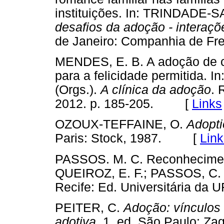
instituições. In: TRINDADE-S
desafios da adoção - interaçõe
de Janeiro: Companhia de F
MENDES, E. B. A adoção de c
para a felicidade permitida. 
(Orgs.).
A clínica da adoção
. 
2012. p. 185-205. [
Links
OZOUX-TEFFAINE, O.
Adopti
Paris: Stock, 1987. [
Link
PASSOS. M. C. Reconhecimento
QUEIROZ, E. F.; PASSOS, C. 
Recife: Ed. Universitária d
PEITER, C.
Adoção: vínculos e
adotiva
. 1. ed. São Paulo: 