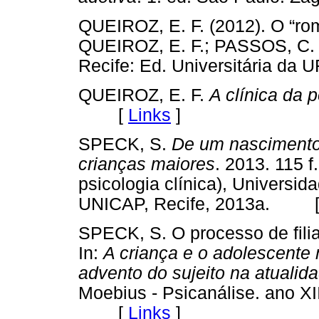
QUEIROZ, E. F. (2012). O “rom
QUEIROZ, E. F.; PASSOS, C. 
Recife: Ed. Universitária d
QUEIROZ, E. F.
A clínica da 
[
Links
]
SPECK, S.
De um nascimento 
crianças maiores
. 2013. 115 
psicologia clínica), Universi
UNICAP, Recife, 2013a. 
SPECK, S. O processo de fili
In:
A criança e o adolescente 
advento do sujeito na atualid
Moebius - Psicanálise. ano XII
[
Links
]